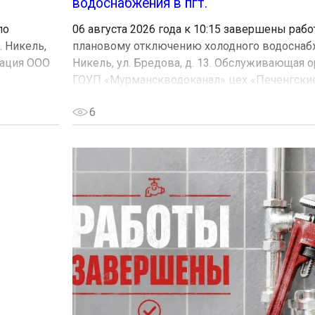
водоснабжения в пгт.
по
06 августа 2026 года к 10:15 завершены рабо
 Никель,
плановому отключению холодного водоснабж
зация ООО
Никель, ул. Бредова, д. 13. Обслуживающая 
ГОУП «Мурманскводоканал» цех «Печенгские.
6