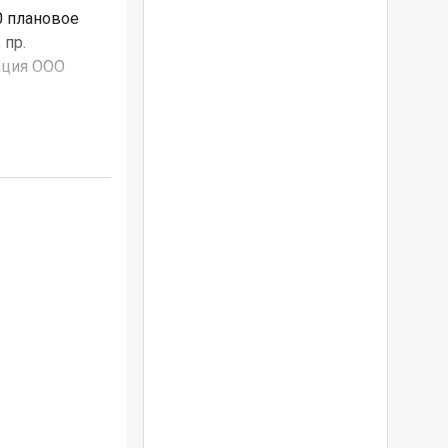
00 плановое
 пр.
ация ООО