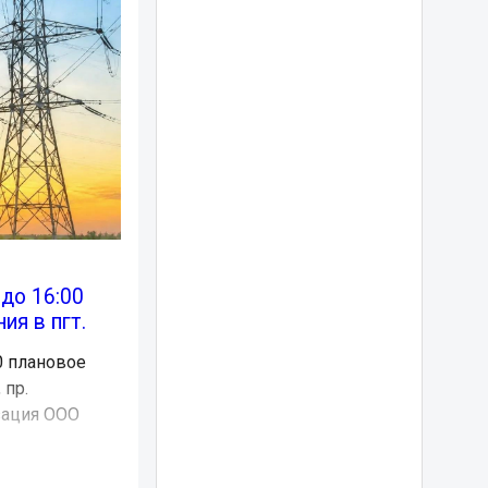
 до 16:00
я в пгт.
00 плановое
 пр.
зация ООО