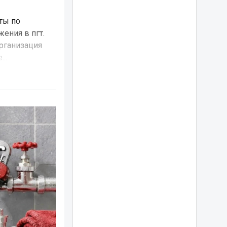
ты по
ения в пгт.
организация
..