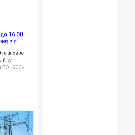
 до 16:00
я в г.
00 плановое
й, ул.
я ПО «ЗЭС»