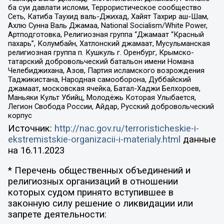
ба суи давлати исломи, Террористическое сообщество
Сеть, Катиба Таухид валь-Джихад, Хайят Тахрир аш-Шам,
Ахлю Сунна Валь Джамаа, National Socialism/White Power,
Артподготовка, Религиозная группа “Джамаат “Красный
пахарь”, Колумбайн, Хатлонский джамаат, Мусульманская
религиозная группа п. Кушкуль г. Оренбург, Крымско-
татарский добровольческий батальон имени Номана
Челебиджихана, Азов, Партия исламского возрождения
Таджикистана, Народная самооборона, Дуббайский
джамаат, московская ячейка, Батал-Хаджи Белхороев,
Маньяки Культ Убийц, Молодёжь Которая Улыбается,
Легион Свобода России, Айдар, Русский добровольческий
корпус
Источник:
http://nac.gov.ru/terroristicheskie-i-
ekstremistskie-organizacii-i-materialy.html
данные
на
16.11.2023
* Перечень общественных объединений и
религиозных организаций в отношении
которых судом принято вступившее в
законную силу решение о ликвидации или
запрете деятельности: