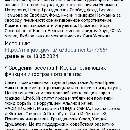
альянс, Школа международных отношений им Нормана
Патерсона, Центр Гражданских Свобод, Фонд Бориса
Немцова за Свободу, Фонд имени Фридриха Науманна за
свободу, Феминистское антивоенное сопротивление,
Комитет независимости Ингушетии, Прометей, Stop
Occupation of Karelia, Вернись живым, Фридом Хаус, СОТА
медиа, Либерально-демократическая Лига Украины
Источник:
https://minjust.gov.ru/ru/documents/7756/
данные на
13.05.2024
* Сведения реестра НКО, выполняющих
функции иностранного агента:
Лилит, Правозащитная группа Гражданин.Армия.Право,
Нижегородский центр немецкой и европейской культуры,
Центр гендерных исследований, Фонд защиты прав
граждан Штаб, Институт права и публичной политики,
Фонд борьбы с коррупцией, Альянс врачей,
НАСИЛИЮ.НЕТ, Мы против СПИДа, СВЕЧА, Гуманитарное
действие, Открытый Петербург, Лига Избирателей,
Правовая инициатива, Гражданский Союз, Хасдей
Ерушалаим, Центр поддержки и содействия развитию
средств массовой информации, Горячая Линия, В защиту