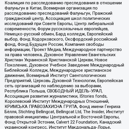
Коалиция по расследованию преследования в отношении
Фалуньгун в Китае, Всемирная организация по
расследованию преследований Фалуньгун, Пражский
гражданский центр, Ассоциация школ политических
исследований при Совете Европы, Центр либеральной
современности, Форум русскоязычных европейцев,
Немецко-русский обмен, Бард колледж, Европейский
выбор, Фонд Ходорковского, Оксфордский российский
фонд, Фонд Будущее России, Компания свободы
информации, Проект Медиа, Международное партнерство
за права человека, Духовное Управление Евангельских
Христиан Украинской Христианской Церкви, Новое
Поколение, Духовное Учебное Заведение Международный
Библейский Колледж, Международное христианское
движение, Всемирный Институт Саентологических
Предприятий, Церковь Духовной Технологии, Европейская
сеть организаций по наблюдению за выборами,
Республика Польша, СВОБОДНЫЙ ИДЕЛЬ-УРАЛ,
Ассоциация развития журналистики, IStories fonds,
Королевский Институт Международных Отношений,
КРИМСЬКА ПРАВОЗАХИСНА ГРУПА, Фонд имени Генриха
Бёлля, Stichting Bellingcat, Bellingcat Ltd, The Insider, Институт
правовой инициативы Центральной и Восточной Европы,
Фонд Открытой Эстонии, Calvert 22 Foundation, Канадский
украинский конгресс, Институт Макдональда-Лорье,