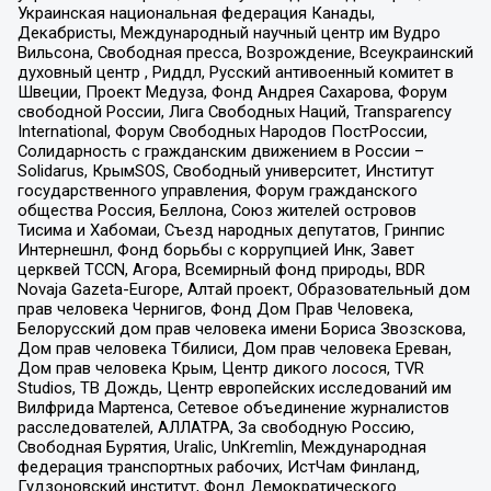
Украинская национальная федерация Канады,
Декабристы, Международный научный центр им Вудро
Вильсона, Свободная пресса, Возрождение, Всеукраинский
духовный центр , Риддл, Русский антивоенный комитет в
Швеции, Проект Медуза, Фонд Андрея Сахарова, Форум
свободной России, Лига Свободных Наций, Transparеncy
International, Форум Свободных Народов ПостРоссии,
Солидарность с гражданским движением в России –
Solidarus, КрымSOS, Свободный университет, Институт
государственного управления, Форум гражданского
общества Россия, Беллона, Союз жителей островов
Тисима и Хабомаи, Съезд народных депутатов, Гринпис
Интернешнл, Фонд борьбы с коррупцией Инк, Завет
церквей TCCN, Агора, Всемирный фонд природы, BDR
Novaja Gazeta-Europe, Алтай проект, Образовательный дом
прав человека Чернигов, Фонд Дом Прав Человека,
Белорусский дом прав человека имени Бориса Звозскова,
Дом прав человека Тбилиси, Дом прав человека Ереван,
Дом прав человека Крым, Центр дикого лосося, TVR
Studios, ТВ Дождь, Центр европейских исследований им
Вилфрида Мартенса, Сетевое объединение журналистов
расследователей, АЛЛАТРА, За свободную Россию,
Свободная Бурятия, Uralic, UnKremlin, Международная
федерация транспортных рабочих, ИстЧам Финланд,
Гудзоновский институт, Фонд Демократического