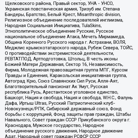
Щелковского района, Правый сектор, УНА - УНСО,
Украинская повстанческая армия, Тризуб им. Степана
Бандеры, Братство, Белый Крест, Misanthropic division,
Религиозное объединение последователей инглиизма,
Народная Социальная Инициатива, TulaSkins,
Этнополитическое объединение Русские, Русское
национальное объединение Атака, Мечеть Мирмамеда,
Община Коренного Русского народа г. Астрахани, ВОЛЯ,
Меджлис крымскотатарского народа, Рубеж Севера, ТОЙС,
О противодействии экстремистской деятельности,
РЕВТАТПОД, Артподготовка, Штольц, В честь иконы
Божией Матери Державная, Сектор 16, Независимость,
Фирма, Молодежная правозащитная группа МПГ, Курсом
Правды и Единения, Каракольская инициативная группа,
Автоград Крю, Союз Славянских Сил Руси, Алля-Аят,
Благотворительный пансионат Ак Умут, Русская
республика Русь, Арестантское уголовное единство,
Башкорт, Нация и свобода, Нация и свобода, W.H.С., Фалунь
Дафа, Иртыш Ultras, Русский Патриотический клуб-
Новокузнецк/РПК, Сибирский державный союз, Фонд
борьбы с коррупцией, Фонд защиты прав граждан, Штабы
Навального, Совет граждан СССР Прикубанского округа г.
Краснодара, Мужское государство, Народное
объединение русского движения, Народное движение
Адат, Народный совет граждан РСФСР СССР