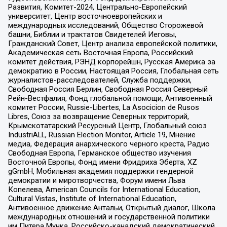
Развития, Комитет-2024, Центрально-Европейский
университет, Центр восточноевропейских и
международных исследований, Общество Сторожевой
башни, Библии и трактатов Свидетелей Иеговы,
Гражданский Совет, Центр анализа европейской политики,
Академическая сеть Восточная Европа, Российский
комитет действия, РЭНД корпорейшн, Русская Америка за
демократию в России, Настоящая Россия, Глобальная сеть
журналистов-расследователей, Служба поддержки,
Свободная Россия Берлин, Свободная Россия Северный
Рейн-Вестфалия, Фонд глобальной помощи, Антивоенный
комитет России, Russie-Libertes, La Asocicion de Rusos
Libres, Союз за возвращение Северных территорий,
Крымскотатарский Ресурсный Центр, Глобальный союз
IndustriALL, Russian Election Monitor, Article 19, Мнение
медиа, Федерация анархического черного креста, Радио
Свободная Европа, Германское общество изучения
Восточной Европы, Фонд имени Фридриха Эберта, XZ
gGmbH, Мобильная академия поддержки гендерной
демократии и миротворчества, Форум имени Льва
Копелева, American Councils for International Education,
Cultural Vistas, Institute of International Education,
Антивоенное движение Антальи, Открытый диалог, Школа
международных отношений и государственной политики
им Питера Мунка, Российско-канадский демократический