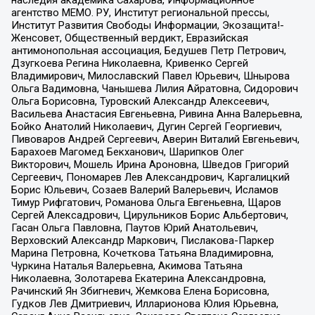
агентство МЕМО. РУ, Институт региональной прессы,
Институт Развития Свободы Информации, Экозащита!-
Женсовет, Общественный вердикт, Евразийская
антимонопольная ассоциация, Бедушев Петр Петрович,
Дзугкоева Регина Николаевна, Кривенко Сергей
Владимирович, Милославский Павел Юрьевич, Шнырова
Ольга Вадимовна, Чанышева Лилия Айратовна, Сидорович
Ольга Борисовна, Туровский Александр Алексеевич,
Васильева Анастасия Евгеньевна, Ривина Анна Валерьевна,
Бойко Анатолий Николаевич, Дугин Сергей Георгиевич,
Пивоваров Андрей Сергеевич, Аверин Виталий Евгеньевич,
Барахоев Магомед Бекханович, Шарипков Олег
Викторович, Мошель Ирина Ароновна, Шведов Григорий
Сергеевич, Пономарев Лев Александрович, Каргалицкий
Борис Юльевич, Созаев Валерий Валерьевич, Исламов
Тимур Рифгатович, Романова Ольга Евгеньевна, Щаров
Сергей Алексадрович, Цирульников Борис Альбертович,
Гасан Ольга Павловна, Паутов Юрий Анатольевич,
Верховский Александр Маркович, Пислакова-Паркер
Марина Петровна, Кочеткова Татьяна Владимировна,
Чуркина Наталья Валерьевна, Акимова Татьяна
Николаевна, Золотарева Екатерина Александровна,
Рачинский Ян Збигневич, Жемкова Елена Борисовна,
Гудков Лев Дмитриевич, Илларионова Юлия Юрьевна,