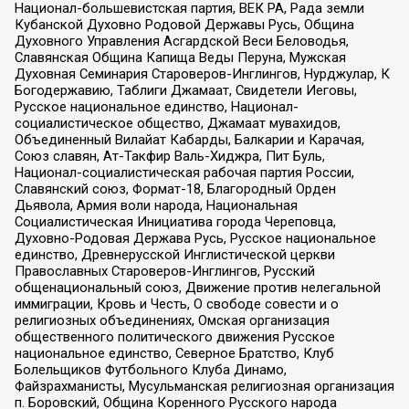
Национал-большевистская партия, ВЕК РА, Рада земли
Кубанской Духовно Родовой Державы Русь, Община
Духовного Управления Асгардской Веси Беловодья,
Славянская Община Капища Веды Перуна, Мужская
Духовная Семинария Староверов-Инглингов, Нурджулар, К
Богодержавию, Таблиги Джамаат, Свидетели Иеговы,
Русское национальное единство, Национал-
социалистическое общество, Джамаат мувахидов,
Объединенный Вилайат Кабарды, Балкарии и Карачая,
Союз славян, Ат-Такфир Валь-Хиджра, Пит Буль,
Национал-социалистическая рабочая партия России,
Славянский союз, Формат-18, Благородный Орден
Дьявола, Армия воли народа, Национальная
Социалистическая Инициатива города Череповца,
Духовно-Родовая Держава Русь, Русское национальное
единство, Древнерусской Инглистической церкви
Православных Староверов-Инглингов, Русский
общенациональный союз, Движение против нелегальной
иммиграции, Кровь и Честь, О свободе совести и о
религиозных объединениях, Омская организация
общественного политического движения Русское
национальное единство, Северное Братство, Клуб
Болельщиков Футбольного Клуба Динамо,
Файзрахманисты, Мусульманская религиозная организация
п. Боровский, Община Коренного Русского народа