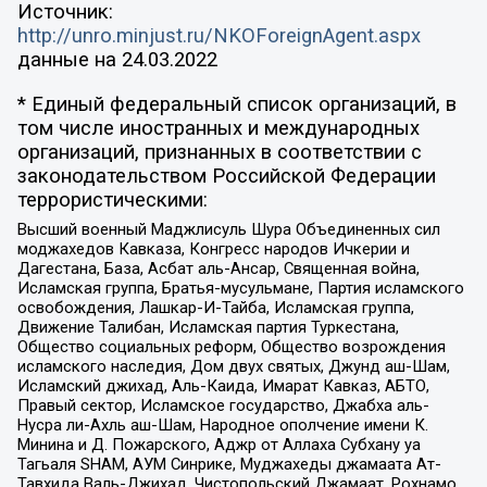
Источник:
http://unro.minjust.ru/NKOForeignAgent.aspx
данные на
24.03.2022
* Единый федеральный список организаций, в
том числе иностранных и международных
организаций, признанных в соответствии с
законодательством Российской Федерации
террористическими:
Высший военный Маджлисуль Шура Объединенных сил
моджахедов Кавказа, Конгресс народов Ичкерии и
Дагестана, База, Асбат аль-Ансар, Священная война,
Исламская группа, Братья-мусульмане, Партия исламского
освобождения, Лашкар-И-Тайба, Исламская группа,
Движение Талибан, Исламская партия Туркестана,
Общество социальных реформ, Общество возрождения
исламского наследия, Дом двух святых, Джунд аш-Шам,
Исламский джихад, Аль-Каида, Имарат Кавказ, АБТО,
Правый сектор, Исламское государство, Джабха аль-
Нусра ли-Ахль аш-Шам, Народное ополчение имени К.
Минина и Д. Пожарского, Аджр от Аллаха Субхану уа
Тагьаля SHAM, АУМ Синрике, Муджахеды джамаата Ат-
Тавхида Валь-Джихад, Чистопольский Джамаат, Рохнамо