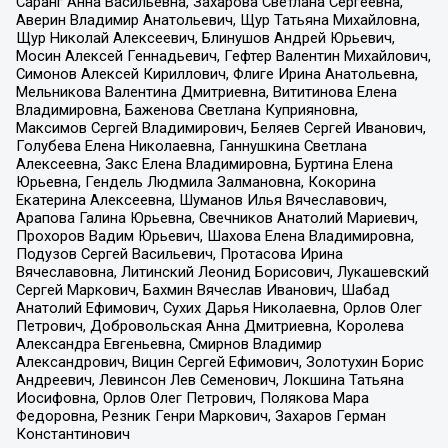
Саранг Анна Васильевна, Захарова Светлана Сергеевна,
Аверин Владимир Анатольевич, Щур Татьяна Михайловна,
Щур Николай Алексеевич, Блинушов Андрей Юрьевич,
Мосин Алексей Геннадьевич, Гефтер Валентин Михайлович,
Симонов Алексей Кириллович, Флиге Ирина Анатольевна,
Мельникова Валентина Дмитриевна, Вититинова Елена
Владимировна, Баженова Светлана Куприяновна,
Максимов Сергей Владимирович, Беляев Сергей Иванович,
Голубева Елена Николаевна, Ганнушкина Светлана
Алексеевна, Закс Елена Владимировна, Буртина Елена
Юрьевна, Гендель Людмила Залмановна, Кокорина
Екатерина Алексеевна, Шуманов Илья Вячеславович,
Арапова Галина Юрьевна, Свечников Анатолий Мариевич,
Прохоров Вадим Юрьевич, Шахова Елена Владимировна,
Подузов Сергей Васильевич, Протасова Ирина
Вячеславовна, Литинский Леонид Борисович, Лукашевский
Сергей Маркович, Бахмин Вячеслав Иванович, Шабад
Анатолий Ефимович, Сухих Дарья Николаевна, Орлов Олег
Петрович, Добровольская Анна Дмитриевна, Королева
Александра Евгеньевна, Смирнов Владимир
Александрович, Вицин Сергей Ефимович, Золотухин Борис
Андреевич, Левинсон Лев Семенович, Локшина Татьяна
Иосифовна, Орлов Олег Петрович, Полякова Мара
Федоровна, Резник Генри Маркович, Захаров Герман
Константинович