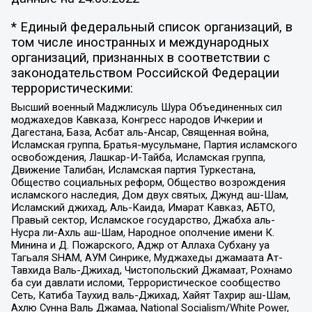
* Единый федеральный список организаций, в
том числе иностранных и международных
организаций, признанных в соответствии с
законодательством Российской Федерации
террористическими:
Высший военный Маджлисуль Шура Объединенных сил
моджахедов Кавказа, Конгресс народов Ичкерии и
Дагестана, База, Асбат аль-Ансар, Священная война,
Исламская группа, Братья-мусульмане, Партия исламского
освобождения, Лашкар-И-Тайба, Исламская группа,
Движение Талибан, Исламская партия Туркестана,
Общество социальных реформ, Общество возрождения
исламского наследия, Дом двух святых, Джунд аш-Шам,
Исламский джихад, Аль-Каида, Имарат Кавказ, АБТО,
Правый сектор, Исламское государство, Джабха аль-
Нусра ли-Ахль аш-Шам, Народное ополчение имени К.
Минина и Д. Пожарского, Аджр от Аллаха Субхану уа
Тагьаля SHAM, АУМ Синрике, Муджахеды джамаата Ат-
Тавхида Валь-Джихад, Чистопольский Джамаат, Рохнамо
ба суи давлати исломи, Террористическое сообщество
Сеть, Катиба Таухид валь-Джихад, Хайят Тахрир аш-Шам,
Ахлю Сунна Валь Джамаа, National Socialism/White Power,