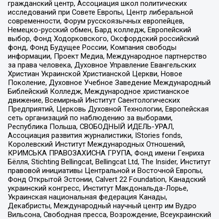
гражданский центр, Ассоциация школ политических
исследований при Совете Европы, Центр либеральной
современности, Форум русскоязычных европейцев,
Немецко-русский обмен, Бард колледж, Европейский
выбор, Фонд Ходорковского, Оксфордский российский
фонд, Фонд Будущее России, Компания свободы
информации, Проект Медиа, Международное партнерство
за права человека, Духовное Управление Евангельских
Христиан Украинской Христианской Церкви, Новое
Поколение, Духовное Учебное Заведение Международный
Библейский Колледж, Международное христианское
движение, Всемирный Институт Саентологических
Предприятий, Церковь Духовной Технологии, Европейская
сеть организаций по наблюдению за выборами,
Республика Польша, СВОБОДНЫЙ ИДЕЛЬ-УРАЛ,
Ассоциация развития журналистики, IStories fonds,
Королевский Институт Международных Отношений,
КРИМСЬКА ПРАВОЗАХИСНА ГРУПА, Фонд имени Генриха
Бёлля, Stichting Bellingcat, Bellingcat Ltd, The Insider, Институт
правовой инициативы Центральной и Восточной Европы,
Фонд Открытой Эстонии, Calvert 22 Foundation, Канадский
украинский конгресс, Институт Макдональда-Лорье,
Украинская национальная федерация Канады,
Декабристы, Международный научный центр им Вудро
Вильсона, Свободная пресса, Возрождение, Всеукраинский