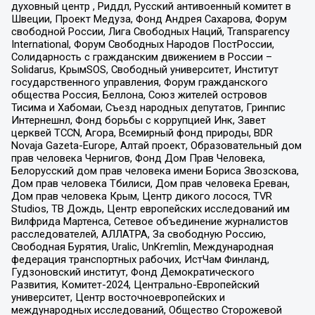
духовный центр , Риддл, Русский антивоенный комитет в
Швеции, Проект Медуза, Фонд Андрея Сахарова, Форум
свободной России, Лига Свободных Наций, Transparеncy
International, Форум Свободных Народов ПостРоссии,
Солидарность с гражданским движением в России –
Solidarus, КрымSOS, Свободный университет, Институт
государственного управления, Форум гражданского
общества Россия, Беллона, Союз жителей островов
Тисима и Хабомаи, Съезд народных депутатов, Гринпис
Интернешнл, Фонд борьбы с коррупцией Инк, Завет
церквей TCCN, Агора, Всемирный фонд природы, BDR
Novaja Gazeta-Europe, Алтай проект, Образовательный дом
прав человека Чернигов, Фонд Дом Прав Человека,
Белорусский дом прав человека имени Бориса Звозскова,
Дом прав человека Тбилиси, Дом прав человека Ереван,
Дом прав человека Крым, Центр дикого лосося, TVR
Studios, ТВ Дождь, Центр европейских исследований им
Вилфрида Мартенса, Сетевое объединение журналистов
расследователей, АЛЛАТРА, За свободную Россию,
Свободная Бурятия, Uralic, UnKremlin, Международная
федерация транспортных рабочих, ИстЧам Финланд,
Гудзоновский институт, Фонд Демократического
Развития, Комитет-2024, Центрально-Европейский
университет, Центр восточноевропейских и
международных исследований, Общество Сторожевой