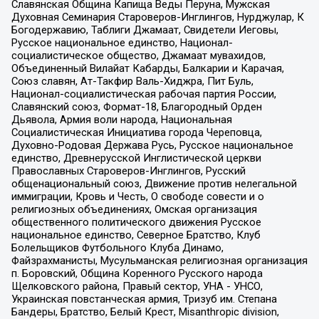
Славянская Община Капища Веды Перуна, Мужская
Духовная Семинария Староверов-Инглингов, Нурджулар, К
Богодержавию, Таблиги Джамаат, Свидетели Иеговы,
Русское национальное единство, Национал-
социалистическое общество, Джамаат мувахидов,
Объединенный Вилайат Кабарды, Балкарии и Карачая,
Союз славян, Ат-Такфир Валь-Хиджра, Пит Буль,
Национал-социалистическая рабочая партия России,
Славянский союз, Формат-18, Благородный Орден
Дьявола, Армия воли народа, Национальная
Социалистическая Инициатива города Череповца,
Духовно-Родовая Держава Русь, Русское национальное
единство, Древнерусской Инглистической церкви
Православных Староверов-Инглингов, Русский
общенациональный союз, Движение против нелегальной
иммиграции, Кровь и Честь, О свободе совести и о
религиозных объединениях, Омская организация
общественного политического движения Русское
национальное единство, Северное Братство, Клуб
Болельщиков Футбольного Клуба Динамо,
Файзрахманисты, Мусульманская религиозная организация
п. Боровский, Община Коренного Русского народа
Щелковского района, Правый сектор, УНА - УНСО,
Украинская повстанческая армия, Тризуб им. Степана
Бандеры, Братство, Белый Крест, Misanthropic division,