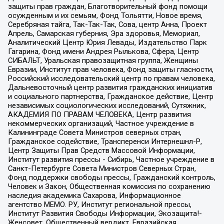
защиты прав граждан, Благотворительный фонд помощи
осужденным и их семьям, Фонд Тольятти, Новое время,
Серебряная тайга, Так-Так-Так, Сова, центр Анна, Проект
Апрель, Самарская губерния, Эра здоровья, Мемориал,
Аналитический Центр Юрия Левады, Издательство Парк
Гагарина, Фонд имени Андрея Рылькова, Сфера, Центр
СИБАЛЬТ, Уральская правозащитная группа, Женщины
Евразии, Институт прав человека, Фонд защиты гласности,
Российский исследовательский центр по правам человека,
Дальневосточный центр развития гражданских инициатив
и социального партнерства, Гражданское действие, Центр
независимых социологических исследований, Сутяжник,
АКАДЕМИЯ ПО ПРАВАМ ЧЕЛОВЕКА, Центр развития
некоммерческих организаций, Частное учреждение в
Калининграде Совета Министров северных стран,
Гражданское содействие, Трансперенси Интернешнл-Р,
Центр Защиты Прав Средств Массовой Информации,
Институт развития прессы - Сибирь, Частное учреждение в
Санкт-Петербурге Совета Министров Северных Стран,
Фонд поддержки свободы прессы, Гражданский контроль,
Человек и Закон, Общественная комиссия по сохранению
наследия академика Сахарова, Информационное
агентство МЕМО. РУ, Институт региональной прессы,
Институт Развития Свободы Информации, Экозащита!-
Женсовет, Общественный вердикт, Евразийская