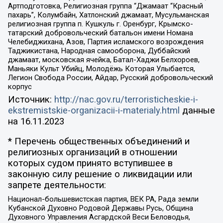
Артподготовка, Религиозная группа “Джамаат “Красный
пахарь”, Колумбайн, Хатлонский джамаат, Мусульманская
религиозная группа п. Кушкуль г. Оренбург, Крымско-
татарский добровольческий батальон имени Номана
Челебиджихана, Азов, Партия исламского возрождения
Таджикистана, Народная самооборона, Дуббайский
джамаат, московская ячейка, Батал-Хаджи Белхороев,
Маньяки Культ Убийц, Молодёжь Которая Улыбается,
Легион Свобода России, Айдар, Русский добровольческий
корпус
Источник:
http://nac.gov.ru/terroristicheskie-i-
ekstremistskie-organizacii-i-materialy.html
данные
на
16.11.2023
* Перечень общественных объединений и
религиозных организаций в отношении
которых судом принято вступившее в
законную силу решение о ликвидации или
запрете деятельности:
Национал-большевистская партия, ВЕК РА, Рада земли
Кубанской Духовно Родовой Державы Русь, Община
Духовного Управления Асгардской Веси Беловодья,