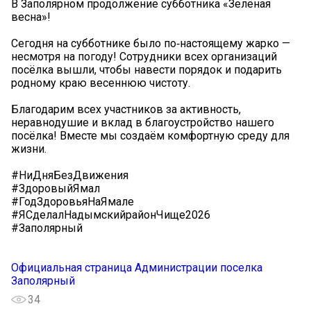
В Заполярном продолжение субботника «Зелёная
весна»!
Сегодня на субботнике было по‑настоящему жарко —
несмотря на погоду! Сотрудники всех организаций
посёлка вышли, чтобы навести порядок и подарить
родному краю весеннюю чистоту.
Благодарим всех участников за активность,
неравнодушие и вклад в благоустройство нашего
посёлка! Вместе мы создаём комфортную среду для
жизни.
#НиДняБезДвижения
#ЗдоровыйЯмал
#ГодЗдоровьяНаЯмале
#ЯСделалНадымскийрайонЧище2026
#Заполярный
Официальная страница Администрации поселка
Заполярный
34