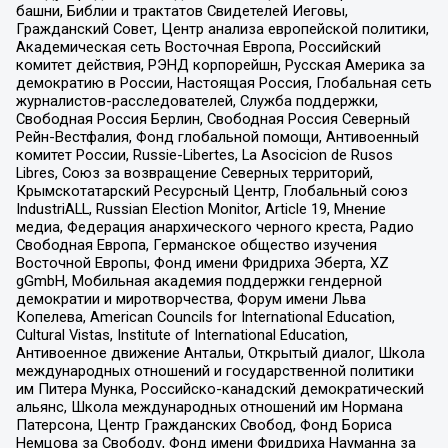
башни, Библии и трактатов Свидетелей Иеговы,
Гражданский Совет, Центр анализа европейской политики,
Академическая сеть Восточная Европа, Российский
комитет действия, РЭНД корпорейшн, Русская Америка за
демократию в России, Настоящая Россия, Глобальная сеть
журналистов-расследователей, Служба поддержки,
Свободная Россия Берлин, Свободная Россия Северный
Рейн-Вестфалия, Фонд глобальной помощи, Антивоенный
комитет России, Russie-Libertes, La Asocicion de Rusos
Libres, Союз за возвращение Северных территорий,
Крымскотатарский Ресурсный Центр, Глобальный союз
IndustriALL, Russian Election Monitor, Article 19, Мнение
медиа, Федерация анархического черного креста, Радио
Свободная Европа, Германское общество изучения
Восточной Европы, Фонд имени Фридриха Эберта, XZ
gGmbH, Мобильная академия поддержки гендерной
демократии и миротворчества, Форум имени Льва
Копелева, American Councils for International Education,
Cultural Vistas, Institute of International Education,
Антивоенное движение Антальи, Открытый диалог, Школа
международных отношений и государственной политики
им Питера Мунка, Российско-канадский демократический
альянс, Школа международных отношений им Нормана
Патерсона, Центр Гражданских Свобод, Фонд Бориса
Немцова за Свободу, Фонд имени Фридриха Науманна за