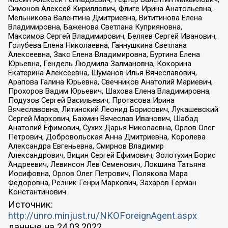
Симонов Алексей Кириллович, Флиге Ирина Анатольевна,
Мельникова Валентина Дмитриевна, Вититинова Елена
Владимировна, Баженова Светлана Куприяновна,
Максимов Сергей Владимирович, Беляев Сергей Иванович,
Голубева Елена Николаевна, Ганнушкина Светлана
Алексеевна, Закс Елена Владимировна, Буртина Елена
Юрьевна, Гендель Людмила Залмановна, Кокорина
Екатерина Алексеевна, Шуманов Илья Вячеславович,
Арапова Галина Юрьевна, Свечников Анатолий Мариевич,
Прохоров Вадим Юрьевич, Шахова Елена Владимировна,
Подузов Сергей Васильевич, Протасова Ирина
Вячеславовна, Литинский Леонид Борисович, Лукашевский
Сергей Маркович, Бахмин Вячеслав Иванович, Шабад
Анатолий Ефимович, Сухих Дарья Николаевна, Орлов Олег
Петрович, Добровольская Анна Дмитриевна, Королева
Александра Евгеньевна, Смирнов Владимир
Александрович, Вицин Сергей Ефимович, Золотухин Борис
Андреевич, Левинсон Лев Семенович, Локшина Татьяна
Иосифовна, Орлов Олег Петрович, Полякова Мара
Федоровна, Резник Генри Маркович, Захаров Герман
Константинович
Источник:
http://unro.minjust.ru/NKOForeignAgent.aspx
данные на
24.03.2022