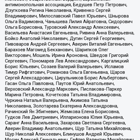
антимонопольная ассоциация, Бедушев Петр Петрович,
Дзугкоева Регина Николаевна, Кривенко Сергей
Владимирович, Милославский Павел Юрьевич, Шнырова
Ольга Вадимовна, Чанышева Лилия Айратовна, Сидорович
Ольга Борисовна, Туровский Александр Алексеевич,
Васильева Анастасия Евгеньевна, Ривина Анна Валерьевна,
Бойко Анатолий Николаевич, Дугин Сергей Георгиевич,
Пивоваров Андрей Сергеевич, Аверин Виталий Евгеньевич,
Барахоев Магомед Бекханович, Шарипков Олег
Викторович, Мошель Ирина Ароновна, Шведов Григорий
Сергеевич, Пономарев Лев Александрович, Каргалицкий
Борис Юльевич, Созаев Валерий Валерьевич, Исламов
Тимур Рифгатович, Романова Ольга Евгеньевна, Щаров
Сергей Алексадрович, Цирульников Борис Альбертович,
Гасан Ольга Павловна, Паутов Юрий Анатольевич,
Верховский Александр Маркович, Пислакова-Паркер
Марина Петровна, Кочеткова Татьяна Владимировна,
Чуркина Наталья Валерьевна, Акимова Татьяна
Николаевна, Золотарева Екатерина Александровна,
Рачинский Ян Збигневич, Жемкова Елена Борисовна,
Гудков Лев Дмитриевич, Илларионова Юлия Юрьевна,
Саранг Анна Васильевна, Захарова Светлана Сергеевна,
Аверин Владимир Анатольевич, Щур Татьяна Михайловна,
Щур Николай Алексеевич, Блинушов Андрей Юрьевич,
Мосин Алексей Геннадьевич, Гефтер Валентин Михайлович,