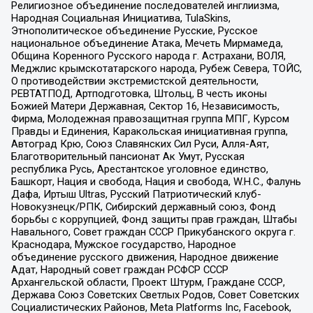
Религиозное объединение последователей инглиизма,
Народная Социальная Инициатива, TulaSkins,
Этнополитическое объединение Русские, Русское
национальное объединение Атака, Мечеть Мирмамеда,
Община Коренного Русского народа г. Астрахани, ВОЛЯ,
Меджлис крымскотатарского народа, Рубеж Севера, ТОЙС,
О противодействии экстремистской деятельности,
РЕВТАТПОД, Артподготовка, Штольц, В честь иконы
Божией Матери Державная, Сектор 16, Независимость,
Фирма, Молодежная правозащитная группа МПГ, Курсом
Правды и Единения, Каракольская инициативная группа,
Автоград Крю, Союз Славянских Сил Руси, Алля-Аят,
Благотворительный пансионат Ак Умут, Русская
республика Русь, Арестантское уголовное единство,
Башкорт, Нация и свобода, Нация и свобода, W.H.С., Фалунь
Дафа, Иртыш Ultras, Русский Патриотический клуб-
Новокузнецк/РПК, Сибирский державный союз, Фонд
борьбы с коррупцией, Фонд защиты прав граждан, Штабы
Навального, Совет граждан СССР Прикубанского округа г.
Краснодара, Мужское государство, Народное
объединение русского движения, Народное движение
Адат, Народный совет граждан РСФСР СССР
Архангельской области, Проект Штурм, Граждане СССР,
Держава Союз Советских Светлых Родов, Совет Советских
Социалистических Районов, Meta Platforms Inc, Facebook,