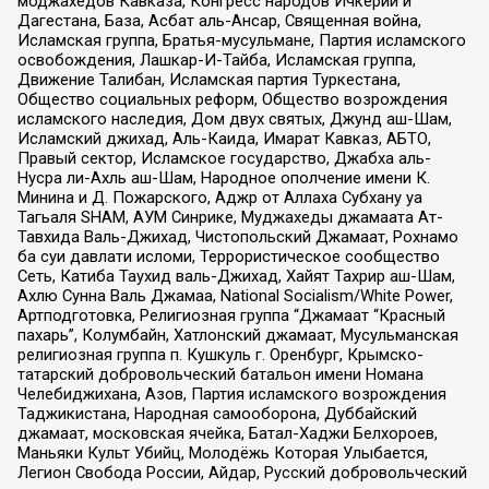
моджахедов Кавказа, Конгресс народов Ичкерии и
Дагестана, База, Асбат аль-Ансар, Священная война,
Исламская группа, Братья-мусульмане, Партия исламского
освобождения, Лашкар-И-Тайба, Исламская группа,
Движение Талибан, Исламская партия Туркестана,
Общество социальных реформ, Общество возрождения
исламского наследия, Дом двух святых, Джунд аш-Шам,
Исламский джихад, Аль-Каида, Имарат Кавказ, АБТО,
Правый сектор, Исламское государство, Джабха аль-
Нусра ли-Ахль аш-Шам, Народное ополчение имени К.
Минина и Д. Пожарского, Аджр от Аллаха Субхану уа
Тагьаля SHAM, АУМ Синрике, Муджахеды джамаата Ат-
Тавхида Валь-Джихад, Чистопольский Джамаат, Рохнамо
ба суи давлати исломи, Террористическое сообщество
Сеть, Катиба Таухид валь-Джихад, Хайят Тахрир аш-Шам,
Ахлю Сунна Валь Джамаа, National Socialism/White Power,
Артподготовка, Религиозная группа “Джамаат “Красный
пахарь”, Колумбайн, Хатлонский джамаат, Мусульманская
религиозная группа п. Кушкуль г. Оренбург, Крымско-
татарский добровольческий батальон имени Номана
Челебиджихана, Азов, Партия исламского возрождения
Таджикистана, Народная самооборона, Дуббайский
джамаат, московская ячейка, Батал-Хаджи Белхороев,
Маньяки Культ Убийц, Молодёжь Которая Улыбается,
Легион Свобода России, Айдар, Русский добровольческий