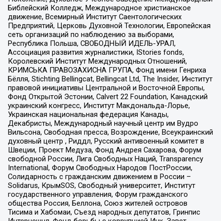
Библейский Колледж, Международное христианское
движение, Всемирный Институт Саентологических
Предприятий, Церковь Духовной Технологии, Европейская
сеть организаций по наблюдению за выборами,
Республика Польша, СВОБОДНЫЙ ИДЕЛЬ-УРАЛ,
Ассоциация развития журналистики, IStories fonds,
Королевский Институт Международных Отношений,
КРИМСЬКА ПРАВОЗАХИСНА ГРУПА, Фонд имени Генриха
Бёлля, Stichting Bellingcat, Bellingcat Ltd, The Insider, Институт
правовой инициативы Центральной и Восточной Европы,
Фонд Открытой Эстонии, Calvert 22 Foundation, Канадский
украинский конгресс, Институт Макдональда-Лорье,
Украинская национальная федерация Канады,
Декабристы, Международный научный центр им Вудро
Вильсона, Свободная пресса, Возрождение, Всеукраинский
духовный центр , Риддл, Русский антивоенный комитет в
Швеции, Проект Медуза, Фонд Андрея Сахарова, Форум
свободной России, Лига Свободных Наций, Transparеncy
International, Форум Свободных Народов ПостРоссии,
Солидарность с гражданским движением в России –
Solidarus, КрымSOS, Свободный университет, Институт
государственного управления, Форум гражданского
общества Россия, Беллона, Союз жителей островов
Тисима и Хабомаи, Съезд народных депутатов, Гринпис