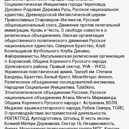
Социалистическая Инициатива города Череповца,
Духовно-Родовая Держава Русь, Русское национальное
единство, Древнерусской Инглистической церкви
Православных Староверов-Инглингов, Русский
общенациональный союз, Движение против нелегальной
иммиграции, Кровь и Честь, О свободе совести и о
религиозных объединениях, Омская организация
общественного политического движения Русское
национальное единство, Северное Братство, Клуб
Болельщиков Футбольного Клуба Динамо,
Файзрахманисты, Мусульманская религиозная организация
п. Боровский, Община Коренного Русского народа
Щелковского района, Правый сектор, УНА - УНСО,
Украинская повстанческая армия, Тризуб им. Степана
Бандеры, Братство, Белый Крест, Misanthropic division,
Религиозное объединение последователей инглиизма,
Народная Социальная Инициатива, TulaSkins,
Этнополитическое объединение Русские, Русское
национальное объединение Атака, Мечеть Мирмамеда,
Община Коренного Русского народа г. Астрахани, ВОЛЯ,
Меджлис крымскотатарского народа, Рубеж Севера, ТОЙС,
О противодействии экстремистской деятельности,
РЕВТАТПОД, Артподготовка, Штольц, В честь иконы
Божией Матери Державная, Сектор 16, Независимость,
Фирма, Молодежная правозащитная группа МПГ, Курсом