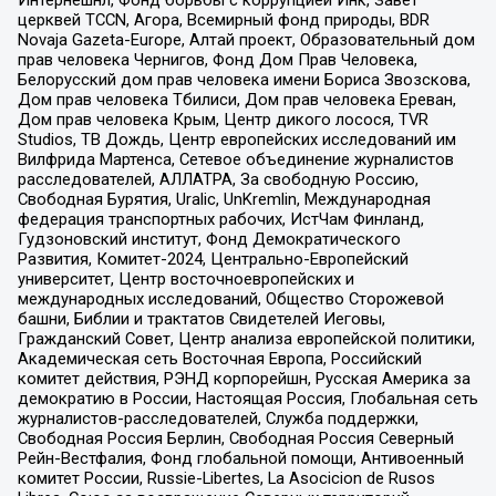
Интернешнл, Фонд борьбы с коррупцией Инк, Завет
церквей TCCN, Агора, Всемирный фонд природы, BDR
Novaja Gazeta-Europe, Алтай проект, Образовательный дом
прав человека Чернигов, Фонд Дом Прав Человека,
Белорусский дом прав человека имени Бориса Звозскова,
Дом прав человека Тбилиси, Дом прав человека Ереван,
Дом прав человека Крым, Центр дикого лосося, TVR
Studios, ТВ Дождь, Центр европейских исследований им
Вилфрида Мартенса, Сетевое объединение журналистов
расследователей, АЛЛАТРА, За свободную Россию,
Свободная Бурятия, Uralic, UnKremlin, Международная
федерация транспортных рабочих, ИстЧам Финланд,
Гудзоновский институт, Фонд Демократического
Развития, Комитет-2024, Центрально-Европейский
университет, Центр восточноевропейских и
международных исследований, Общество Сторожевой
башни, Библии и трактатов Свидетелей Иеговы,
Гражданский Совет, Центр анализа европейской политики,
Академическая сеть Восточная Европа, Российский
комитет действия, РЭНД корпорейшн, Русская Америка за
демократию в России, Настоящая Россия, Глобальная сеть
журналистов-расследователей, Служба поддержки,
Свободная Россия Берлин, Свободная Россия Северный
Рейн-Вестфалия, Фонд глобальной помощи, Антивоенный
комитет России, Russie-Libertes, La Asocicion de Rusos