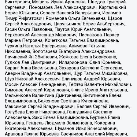
Викторович, Мошель Ирина Ароновна, Шведов Григорий
Сергеевич, Пономарев Лев Александрович, Каргалицкий
Борис Юльевич, Созаев Валерий Валерьевич, Исламов
Тимур Рифгатович, Романова Ольга Евгеньевна, Щаров
Сергей Алексадрович, Цирульников Борис Альбертович,
Гасан Ольга Павловна, Паутов Юрий Анатольевич,
Верховский Александр Маркович, Пислакова-Паркер
Марина Петровна, Кочеткова Татьяна Владимировна,
Чуркина Наталья Валерьевна, Акимова Татьяна
Николаевна, Золотарева Екатерина Александровна,
Рачинский Ян Збигневич, Жемкова Елена Борисовна,
Гудков Лев Дмитриевич, Илларионова Юлия Юрьевна,
Саранг Анна Васильевна, Захарова Светлана Сергеевна,
Аверин Владимир Анатольевич, Щур Татьяна Михайловна,
Щур Николай Алексеевич, Блинушов Андрей Юрьевич,
Мосин Алексей Геннадьевич, Гефтер Валентин Михайлович,
Симонов Алексей Кириллович, Флиге Ирина Анатольевна,
Мельникова Валентина Дмитриевна, Вититинова Елена
Владимировна, Баженова Светлана Куприяновна,
Максимов Сергей Владимирович, Беляев Сергей Иванович,
Голубева Елена Николаевна, Ганнушкина Светлана
Алексеевна, Закс Елена Владимировна, Буртина Елена
Юрьевна, Гендель Людмила Залмановна, Кокорина
Екатерина Алексеевна, Шуманов Илья Вячеславович,
Арапова Галина Юрьевна, Свечников Анатолий Мариевич,