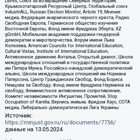
Libres, Союз за возвращение Северных территорий,
Крымскотатарский Ресурсный Центр, Глобальный союз
IndustriALL, Russian Election Monitor, Article 19, Мнение
медиа, Федерация анархического черного креста, Радио
Свободная Европа, Германское общество изучения
Восточной Европы, Фонд имени Фридриха Эберта, XZ
gGmbH, Мобильная академия поддержки гендерной
демократии и миротворчества, Форум имени Льва
Копелева, American Councils for International Education,
Cultural Vistas, Institute of International Education,
Антивоенное движение Антальи, Открытый диалог, Школа
международных отношений и государственной политики
им Питера Мунка, Российско-канадский демократический
альянс, Школа международных отношений им Нормана
Патерсона, Центр Гражданских Свобод, Фонд Бориса
Немцова за Свободу, Фонд имени Фридриха Науманна за
свободу, Феминистское антивоенное сопротивление,
Комитет независимости Ингушетии, Прометей, Stop
Occupation of Karelia, Вернись живым, Фридом Хаус, СОТА
медиа, Либерально-демократическая Лига Украины
Источник:
https://minjust.gov.ru/ru/documents/7756/
данные на
13.05.2024