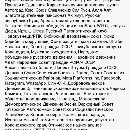
Правды и Единения, Каракольская инициативная группа,
Автоград Крю, Союз Славянских Сил Руси, Алля-Аят,
Благотворительный пансионат Ак Умут, Русская
республика Русь, Арестантское уголовное единство,
Башкорт, Нация и свобода, Нация и свобода, W.H.С., Фалунь
Дафа, Иртыш Ultras, Русский Патриотический клуб-
Новокузнецк/РПК, Сибирский державный союз, Фонд
борьбы с коррупцией, Фонд защиты прав граждан, Штабы
Навального, Совет граждан СССР Прикубанского округа г.
Краснодара, Мужское государство, Народное
объединение русского движения, Народное движение
Адат, Народный совет граждан РСФСР СССР
Архангельской области, Проект Штурм, Граждане СССР,
Держава Союз Советских Светлых Родов, Совет Советских
Социалистических Районов, Meta Platforms Inc, Facebook,
Instagram, WhatsApp, СИЧ-С14, Добровольческое
Движение Организации украинских националистов, Черный
Комитет, Татарстанское Региональное Всетатарское
общественное движение, Невоград, Молодежное
Демократическое Движение Весна, Верховный Совет
Татарской Автономной Советской Социалистической
Республики, Конгресс ойрат-калмыцкого народа,
Исполнительный комитет совета народных депутатов
Красноярского края, Этническое национальное