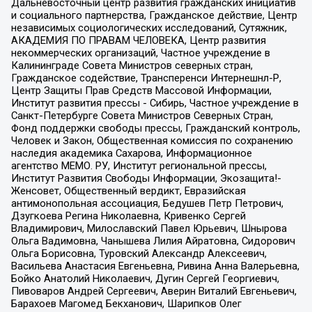
Дальневосточный центр развития гражданских инициатив
и социального партнерства, Гражданское действие, Центр
независимых социологических исследований, Сутяжник,
АКАДЕМИЯ ПО ПРАВАМ ЧЕЛОВЕКА, Центр развития
некоммерческих организаций, Частное учреждение в
Калининграде Совета Министров северных стран,
Гражданское содействие, Трансперенси Интернешнл-Р,
Центр Защиты Прав Средств Массовой Информации,
Институт развития прессы - Сибирь, Частное учреждение в
Санкт-Петербурге Совета Министров Северных Стран,
Фонд поддержки свободы прессы, Гражданский контроль,
Человек и Закон, Общественная комиссия по сохранению
наследия академика Сахарова, Информационное
агентство МЕМО. РУ, Институт региональной прессы,
Институт Развития Свободы Информации, Экозащита!-
Женсовет, Общественный вердикт, Евразийская
антимонопольная ассоциация, Бедушев Петр Петрович,
Дзугкоева Регина Николаевна, Кривенко Сергей
Владимирович, Милославский Павел Юрьевич, Шнырова
Ольга Вадимовна, Чанышева Лилия Айратовна, Сидорович
Ольга Борисовна, Туровский Александр Алексеевич,
Васильева Анастасия Евгеньевна, Ривина Анна Валерьевна,
Бойко Анатолий Николаевич, Дугин Сергей Георгиевич,
Пивоваров Андрей Сергеевич, Аверин Виталий Евгеньевич,
Барахоев Магомед Бекханович, Шарипков Олег