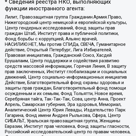
* Сведения реестра НКО, выполняющих
функции иностранного агента:
Лилит, Правозащитная группа Гражданин.Армия.Право,
Нижегородский центр немецкой и европейской культуры,
Центр гендерных исследований, Фонд защиты прав
граждан Штаб, Институт права и публичной политики,
Фонд борьбы с коррупцией, Альянс врачей,
НАСИЛИЮ.НЕТ, Мы против СПИДа, СВЕЧА, Гуманитарное
действие, Открытый Петербург, Лига Избирателей,
Правовая инициатива, Гражданский Союз, Хасдей
Ерушалаим, Центр поддержки и содействия развитию
средств массовой информации, Горячая Линия, В защиту
прав заключенных, Институт глобализации и социальных
движений, Центр социально-информационных инициатив
Действие, Благотворительный фонд охраны здоровья и
защиты прав граждан, Благотворительный фонд помощи
осужденным и их семьям, Фонд Тольятти, Новое время,
Серебряная тайга, Так-Так-Так, Сова, центр Анна, Проект
Апрель, Самарская губерния, Эра здоровья, Мемориал,
Аналитический Центр Юрия Левады, Издательство Парк
Гагарина, Фонд имени Андрея Рылькова, Сфера, Центр
СИБАЛЬТ, Уральская правозащитная группа, Женщины
Евразии, Институт прав человека, Фонд защиты гласности,
Российский исследовательский центр по правам человека,