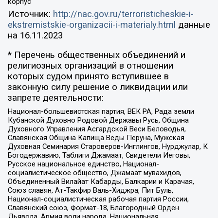
корпус
Источник:
http://nac.gov.ru/terroristicheskie-i-
ekstremistskie-organizacii-i-materialy.html
данные
на
16.11.2023
* Перечень общественных объединений и
религиозных организаций в отношении
которых судом принято вступившее в
законную силу решение о ликвидации или
запрете деятельности:
Национал-большевистская партия, ВЕК РА, Рада земли
Кубанской Духовно Родовой Державы Русь, Община
Духовного Управления Асгардской Веси Беловодья,
Славянская Община Капища Веды Перуна, Мужская
Духовная Семинария Староверов-Инглингов, Нурджулар, К
Богодержавию, Таблиги Джамаат, Свидетели Иеговы,
Русское национальное единство, Национал-
социалистическое общество, Джамаат мувахидов,
Объединенный Вилайат Кабарды, Балкарии и Карачая,
Союз славян, Ат-Такфир Валь-Хиджра, Пит Буль,
Национал-социалистическая рабочая партия России,
Славянский союз, Формат-18, Благородный Орден
Дьявола, Армия воли народа, Национальная