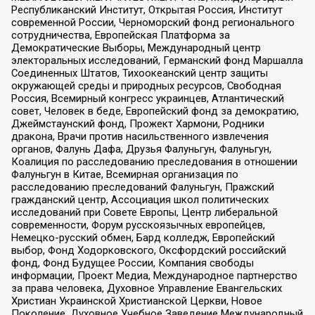
Республиканский Институт, Открытая Россия, Институт
современной России, Черноморский фонд регионального
сотрудничества, Европейская Платформа за
Демократические Выборы, Международный центр
электоральных исследований, Германский фонд Маршалла
Соединенных Штатов, Тихоокеанский центр защиты
окружающей среды и природных ресурсов, Свободная
Россия, Всемирный конгресс украинцев, Атлантический
совет, Человек в беде, Европейский фонд за демократию,
Джеймстаунский фонд, Прожект Хармони, Родники
дракона, Врачи против насильственного извлечения
органов, Фалунь Дафа, Друзья Фалуньгун, Фалуньгун,
Коалиция по расследованию преследования в отношении
Фалуньгун в Китае, Всемирная организация по
расследованию преследований Фалуньгун, Пражский
гражданский центр, Ассоциация школ политических
исследований при Совете Европы, Центр либеральной
современности, Форум русскоязычных европейцев,
Немецко-русский обмен, Бард колледж, Европейский
выбор, Фонд Ходорковского, Оксфордский российский
фонд, Фонд Будущее России, Компания свободы
информации, Проект Медиа, Международное партнерство
за права человека, Духовное Управление Евангельских
Христиан Украинской Христианской Церкви, Новое
Поколение, Духовное Учебное Заведение Международный