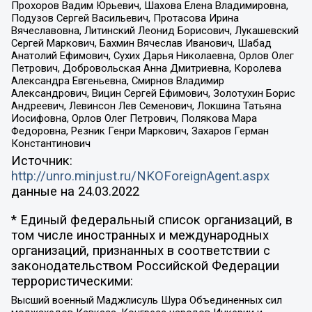
Прохоров Вадим Юрьевич, Шахова Елена Владимировна,
Подузов Сергей Васильевич, Протасова Ирина
Вячеславовна, Литинский Леонид Борисович, Лукашевский
Сергей Маркович, Бахмин Вячеслав Иванович, Шабад
Анатолий Ефимович, Сухих Дарья Николаевна, Орлов Олег
Петрович, Добровольская Анна Дмитриевна, Королева
Александра Евгеньевна, Смирнов Владимир
Александрович, Вицин Сергей Ефимович, Золотухин Борис
Андреевич, Левинсон Лев Семенович, Локшина Татьяна
Иосифовна, Орлов Олег Петрович, Полякова Мара
Федоровна, Резник Генри Маркович, Захаров Герман
Константинович
Источник:
http://unro.minjust.ru/NKOForeignAgent.aspx
данные на
24.03.2022
* Единый федеральный список организаций, в
том числе иностранных и международных
организаций, признанных в соответствии с
законодательством Российской Федерации
террористическими:
Высший военный Маджлисуль Шура Объединенных сил