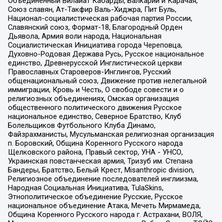
Объединенный Вилайат Кабарды, Балкарии и Карачая,
Союз славян, Ат-Такфир Валь-Хиджра, Пит Буль,
Национал-социалистическая рабочая партия России,
Славянский союз, Формат-18, Благородный Орден
Дьявола, Армия воли народа, Национальная
Социалистическая Инициатива города Череповца,
Духовно-Родовая Держава Русь, Русское национальное
единство, Древнерусской Инглистической церкви
Православных Староверов-Инглингов, Русский
общенациональный союз, Движение против нелегальной
иммиграции, Кровь и Честь, О свободе совести и о
религиозных объединениях, Омская организация
общественного политического движения Русское
национальное единство, Северное Братство, Клуб
Болельщиков Футбольного Клуба Динамо,
Файзрахманисты, Мусульманская религиозная организация
п. Боровский, Община Коренного Русского народа
Щелковского района, Правый сектор, УНА - УНСО,
Украинская повстанческая армия, Тризуб им. Степана
Бандеры, Братство, Белый Крест, Misanthropic division,
Религиозное объединение последователей инглиизма,
Народная Социальная Инициатива, TulaSkins,
Этнополитическое объединение Русские, Русское
национальное объединение Атака, Мечеть Мирмамеда,
Община Коренного Русского народа г. Астрахани, ВОЛЯ,