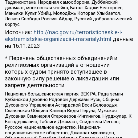
Таджикистана, Народная самооборона, Дуббайский
джамаат, московская ячейка, Батал-Хаджи Белхороев,
Маньяки Культ Убийц, Молодёжь Которая Улыбается,
Легион Свобода России, Айдар, Русский добровольческий
корпус
Источник:
http://nac.gov.ru/terroristicheskie-i-
ekstremistskie-organizacii-i-materialy.html
данные
на
16.11.2023
* Перечень общественных объединений и
религиозных организаций в отношении
которых судом принято вступившее в
законную силу решение о ликвидации или
запрете деятельности:
Национал-большевистская партия, ВЕК РА, Рада земли
Кубанской Духовно Родовой Державы Русь, Община
Духовного Управления Асгардской Веси Беловодья,
Славянская Община Капища Веды Перуна, Мужская
Духовная Семинария Староверов-Инглингов, Нурджулар, К
Богодержавию, Таблиги Джамаат, Свидетели Иеговы,
Русское национальное единство, Национал-
социалистическое общество, Джамаат мувахидов,