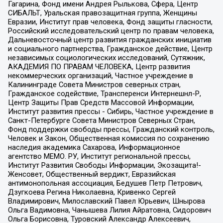
Гагарина, Фонд имени Андрея Рылькова, Сфера, Центр
СИБАЛЬТ, Уральская правозащитная группа, Женщины
Евразии, Институт прав человека, Фонд защиты гласности,
Российский исследовательский центр по правам человека,
Дальневосточный центр развития гражданских инициатив
и социального партнерства, Гражданское действие, Центр
независимых социологических исследований, Сутяжник,
АКАДЕМИЯ ПО ПРАВАМ ЧЕЛОВЕКА, Центр развития
некоммерческих организаций, Частное учреждение в
Калининграде Совета Министров северных стран,
Гражданское содействие, Трансперенси Интернешнл-Р,
Центр Защиты Прав Средств Массовой Информации,
Институт развития прессы - Сибирь, Частное учреждение в
Санкт-Петербурге Совета Министров Северных Стран,
Фонд поддержки свободы прессы, Гражданский контроль,
Человек и Закон, Общественная комиссия по сохранению
наследия академика Сахарова, Информационное
агентство МЕМО. РУ, Институт региональной прессы,
Институт Развития Свободы Информации, Экозащита!-
Женсовет, Общественный вердикт, Евразийская
антимонопольная ассоциация, Бедушев Петр Петрович,
Дзугкоева Регина Николаевна, Кривенко Сергей
Владимирович, Милославский Павел Юрьевич, Шнырова
Ольга Вадимовна, Чанышева Лилия Айратовна, Сидорович
Ольга Борисовна, Туровский Александр Алексеевич,