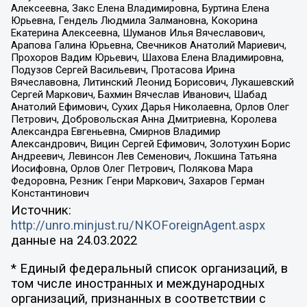
Алексеевна, Закс Елена Владимировна, Буртина Елена
Юрьевна, Гендель Людмила Залмановна, Кокорина
Екатерина Алексеевна, Шуманов Илья Вячеславович,
Арапова Галина Юрьевна, Свечников Анатолий Мариевич,
Прохоров Вадим Юрьевич, Шахова Елена Владимировна,
Подузов Сергей Васильевич, Протасова Ирина
Вячеславовна, Литинский Леонид Борисович, Лукашевский
Сергей Маркович, Бахмин Вячеслав Иванович, Шабад
Анатолий Ефимович, Сухих Дарья Николаевна, Орлов Олег
Петрович, Добровольская Анна Дмитриевна, Королева
Александра Евгеньевна, Смирнов Владимир
Александрович, Вицин Сергей Ефимович, Золотухин Борис
Андреевич, Левинсон Лев Семенович, Локшина Татьяна
Иосифовна, Орлов Олег Петрович, Полякова Мара
Федоровна, Резник Генри Маркович, Захаров Герман
Константинович
Источник:
http://unro.minjust.ru/NKOForeignAgent.aspx
данные на
24.03.2022
* Единый федеральный список организаций, в
том числе иностранных и международных
организаций, признанных в соответствии с