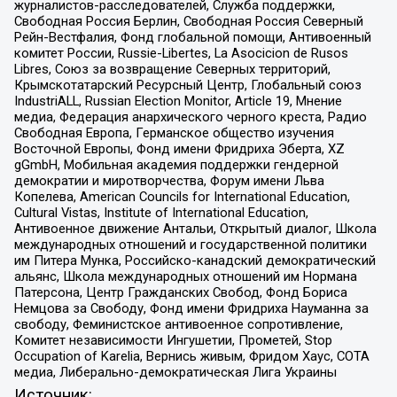
журналистов-расследователей, Служба поддержки,
Свободная Россия Берлин, Свободная Россия Северный
Рейн-Вестфалия, Фонд глобальной помощи, Антивоенный
комитет России, Russie-Libertes, La Asocicion de Rusos
Libres, Союз за возвращение Северных территорий,
Крымскотатарский Ресурсный Центр, Глобальный союз
IndustriALL, Russian Election Monitor, Article 19, Мнение
медиа, Федерация анархического черного креста, Радио
Свободная Европа, Германское общество изучения
Восточной Европы, Фонд имени Фридриха Эберта, XZ
gGmbH, Мобильная академия поддержки гендерной
демократии и миротворчества, Форум имени Льва
Копелева, American Councils for International Education,
Cultural Vistas, Institute of International Education,
Антивоенное движение Антальи, Открытый диалог, Школа
международных отношений и государственной политики
им Питера Мунка, Российско-канадский демократический
альянс, Школа международных отношений им Нормана
Патерсона, Центр Гражданских Свобод, Фонд Бориса
Немцова за Свободу, Фонд имени Фридриха Науманна за
свободу, Феминистское антивоенное сопротивление,
Комитет независимости Ингушетии, Прометей, Stop
Occupation of Karelia, Вернись живым, Фридом Хаус, СОТА
медиа, Либерально-демократическая Лига Украины
Источник: