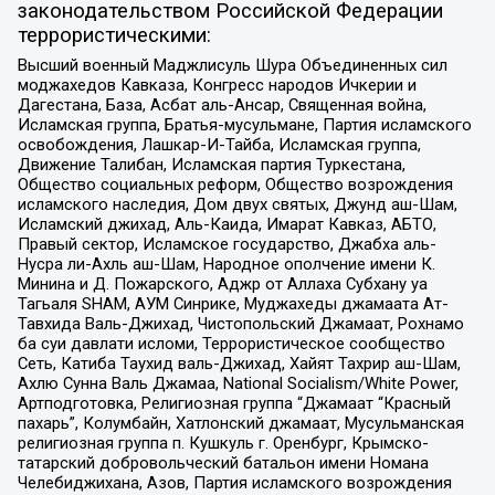
законодательством Российской Федерации
террористическими:
Высший военный Маджлисуль Шура Объединенных сил
моджахедов Кавказа, Конгресс народов Ичкерии и
Дагестана, База, Асбат аль-Ансар, Священная война,
Исламская группа, Братья-мусульмане, Партия исламского
освобождения, Лашкар-И-Тайба, Исламская группа,
Движение Талибан, Исламская партия Туркестана,
Общество социальных реформ, Общество возрождения
исламского наследия, Дом двух святых, Джунд аш-Шам,
Исламский джихад, Аль-Каида, Имарат Кавказ, АБТО,
Правый сектор, Исламское государство, Джабха аль-
Нусра ли-Ахль аш-Шам, Народное ополчение имени К.
Минина и Д. Пожарского, Аджр от Аллаха Субхану уа
Тагьаля SHAM, АУМ Синрике, Муджахеды джамаата Ат-
Тавхида Валь-Джихад, Чистопольский Джамаат, Рохнамо
ба суи давлати исломи, Террористическое сообщество
Сеть, Катиба Таухид валь-Джихад, Хайят Тахрир аш-Шам,
Ахлю Сунна Валь Джамаа, National Socialism/White Power,
Артподготовка, Религиозная группа “Джамаат “Красный
пахарь”, Колумбайн, Хатлонский джамаат, Мусульманская
религиозная группа п. Кушкуль г. Оренбург, Крымско-
татарский добровольческий батальон имени Номана
Челебиджихана, Азов, Партия исламского возрождения