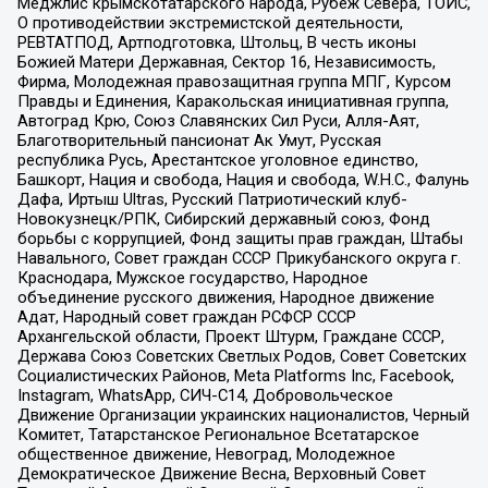
Меджлис крымскотатарского народа, Рубеж Севера, ТОЙС,
О противодействии экстремистской деятельности,
РЕВТАТПОД, Артподготовка, Штольц, В честь иконы
Божией Матери Державная, Сектор 16, Независимость,
Фирма, Молодежная правозащитная группа МПГ, Курсом
Правды и Единения, Каракольская инициативная группа,
Автоград Крю, Союз Славянских Сил Руси, Алля-Аят,
Благотворительный пансионат Ак Умут, Русская
республика Русь, Арестантское уголовное единство,
Башкорт, Нация и свобода, Нация и свобода, W.H.С., Фалунь
Дафа, Иртыш Ultras, Русский Патриотический клуб-
Новокузнецк/РПК, Сибирский державный союз, Фонд
борьбы с коррупцией, Фонд защиты прав граждан, Штабы
Навального, Совет граждан СССР Прикубанского округа г.
Краснодара, Мужское государство, Народное
объединение русского движения, Народное движение
Адат, Народный совет граждан РСФСР СССР
Архангельской области, Проект Штурм, Граждане СССР,
Держава Союз Советских Светлых Родов, Совет Советских
Социалистических Районов, Meta Platforms Inc, Facebook,
Instagram, WhatsApp, СИЧ-С14, Добровольческое
Движение Организации украинских националистов, Черный
Комитет, Татарстанское Региональное Всетатарское
общественное движение, Невоград, Молодежное
Демократическое Движение Весна, Верховный Совет