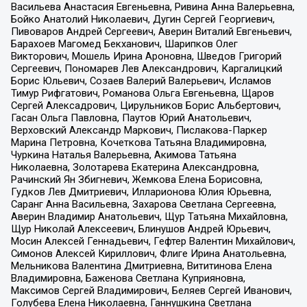
Васильева Анастасия Евгеньевна, Ривина Анна Валерьевна,
Бойко Анатолий Николаевич, Дугин Сергей Георгиевич,
Пивоваров Андрей Сергеевич, Аверин Виталий Евгеньевич,
Барахоев Магомед Бекханович, Шарипков Олег
Викторович, Мошель Ирина Ароновна, Шведов Григорий
Сергеевич, Пономарев Лев Александрович, Каргалицкий
Борис Юльевич, Созаев Валерий Валерьевич, Исламов
Тимур Рифгатович, Романова Ольга Евгеньевна, Щаров
Сергей Алексадрович, Цирульников Борис Альбертович,
Гасан Ольга Павловна, Паутов Юрий Анатольевич,
Верховский Александр Маркович, Пислакова-Паркер
Марина Петровна, Кочеткова Татьяна Владимировна,
Чуркина Наталья Валерьевна, Акимова Татьяна
Николаевна, Золотарева Екатерина Александровна,
Рачинский Ян Збигневич, Жемкова Елена Борисовна,
Гудков Лев Дмитриевич, Илларионова Юлия Юрьевна,
Саранг Анна Васильевна, Захарова Светлана Сергеевна,
Аверин Владимир Анатольевич, Щур Татьяна Михайловна,
Щур Николай Алексеевич, Блинушов Андрей Юрьевич,
Мосин Алексей Геннадьевич, Гефтер Валентин Михайлович,
Симонов Алексей Кириллович, Флиге Ирина Анатольевна,
Мельникова Валентина Дмитриевна, Вититинова Елена
Владимировна, Баженова Светлана Куприяновна,
Максимов Сергей Владимирович, Беляев Сергей Иванович,
Голубева Елена Николаевна, Ганнушкина Светлана