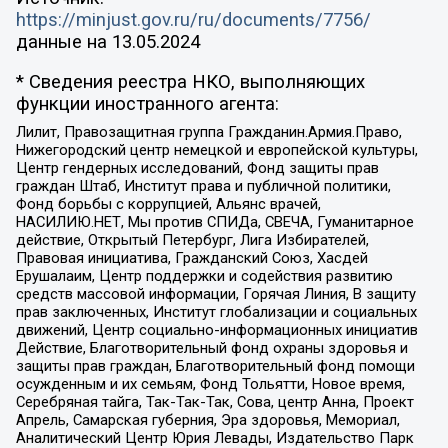
https://minjust.gov.ru/ru/documents/7756/
данные на
13.05.2024
* Сведения реестра НКО, выполняющих
функции иностранного агента:
Лилит, Правозащитная группа Гражданин.Армия.Право,
Нижегородский центр немецкой и европейской культуры,
Центр гендерных исследований, Фонд защиты прав
граждан Штаб, Институт права и публичной политики,
Фонд борьбы с коррупцией, Альянс врачей,
НАСИЛИЮ.НЕТ, Мы против СПИДа, СВЕЧА, Гуманитарное
действие, Открытый Петербург, Лига Избирателей,
Правовая инициатива, Гражданский Союз, Хасдей
Ерушалаим, Центр поддержки и содействия развитию
средств массовой информации, Горячая Линия, В защиту
прав заключенных, Институт глобализации и социальных
движений, Центр социально-информационных инициатив
Действие, Благотворительный фонд охраны здоровья и
защиты прав граждан, Благотворительный фонд помощи
осужденным и их семьям, Фонд Тольятти, Новое время,
Серебряная тайга, Так-Так-Так, Сова, центр Анна, Проект
Апрель, Самарская губерния, Эра здоровья, Мемориал,
Аналитический Центр Юрия Левады, Издательство Парк