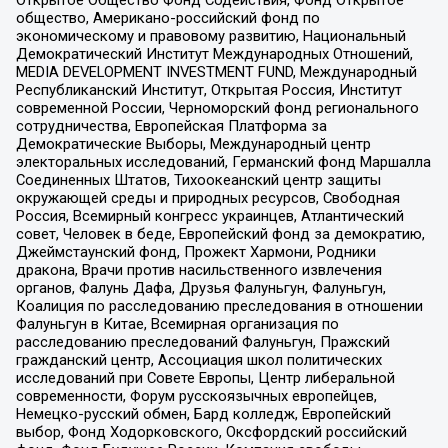
Открытое Общество Фонд Содействия, Фонд Открытое
общество, Американо-российский фонд по
экономическому и правовому развитию, Национальный
Демократический Институт Международных Отношений,
MEDIA DEVELOPMENT INVESTMENT FUND, Международный
Республиканский Институт, Открытая Россия, Институт
современной России, Черноморский фонд регионального
сотрудничества, Европейская Платформа за
Демократические Выборы, Международный центр
электоральных исследований, Германский фонд Маршалла
Соединенных Штатов, Тихоокеанский центр защиты
окружающей среды и природных ресурсов, Свободная
Россия, Всемирный конгресс украинцев, Атлантический
совет, Человек в беде, Европейский фонд за демократию,
Джеймстаунский фонд, Прожект Хармони, Родники
дракона, Врачи против насильственного извлечения
органов, Фалунь Дафа, Друзья Фалуньгун, Фалуньгун,
Коалиция по расследованию преследования в отношении
Фалуньгун в Китае, Всемирная организация по
расследованию преследований Фалуньгун, Пражский
гражданский центр, Ассоциация школ политических
исследований при Совете Европы, Центр либеральной
современности, Форум русскоязычных европейцев,
Немецко-русский обмен, Бард колледж, Европейский
выбор, Фонд Ходорковского, Оксфордский российский