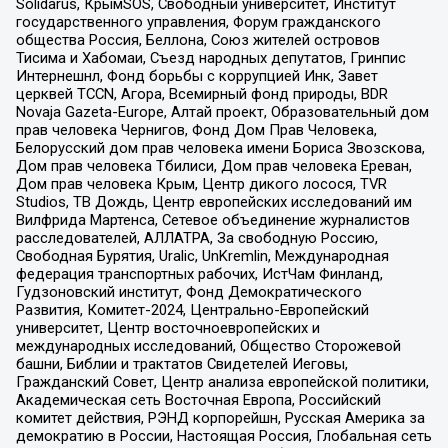
Solidarus, КрымSOS, Свободный университет, Институт
государственного управления, Форум гражданского
общества Россия, Беллона, Союз жителей островов
Тисима и Хабомаи, Съезд народных депутатов, Гринпис
Интернешнл, Фонд борьбы с коррупцией Инк, Завет
церквей TCCN, Агора, Всемирный фонд природы, BDR
Novaja Gazeta-Europe, Алтай проект, Образовательный дом
прав человека Чернигов, Фонд Дом Прав Человека,
Белорусский дом прав человека имени Бориса Звозскова,
Дом прав человека Тбилиси, Дом прав человека Ереван,
Дом прав человека Крым, Центр дикого лосося, TVR
Studios, ТВ Дождь, Центр европейских исследований им
Вилфрида Мартенса, Сетевое объединение журналистов
расследователей, АЛЛАТРА, За свободную Россию,
Свободная Бурятия, Uralic, UnKremlin, Международная
федерация транспортных рабочих, ИстЧам Финланд,
Гудзоновский институт, Фонд Демократического
Развития, Комитет-2024, Центрально-Европейский
университет, Центр восточноевропейских и
международных исследований, Общество Сторожевой
башни, Библии и трактатов Свидетелей Иеговы,
Гражданский Совет, Центр анализа европейской политики,
Академическая сеть Восточная Европа, Российский
комитет действия, РЭНД корпорейшн, Русская Америка за
демократию в России, Настоящая Россия, Глобальная сеть