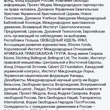
фонд, Фонд Будущее России, Компания свободы
информации, Проект Медиа, Международное партнерство
за права человека, Духовное Управление Евангельских
Христиан Украинской Христианской Церкви, Новое
Поколение, Духовное Учебное Заведение Международный
Библейский Колледж, Международное христианское
движение, Всемирный Институт Саентологических
Предприятий, Церковь Духовной Технологии, Европейская
сеть организаций по наблюдению за выборами,
Республика Польша, СВОБОДНЫЙ ИДЕЛЬ-УРАЛ,
Ассоциация развития журналистики, IStories fonds,
Королевский Институт Международных Отношений,
КРИМСЬКА ПРАВОЗАХИСНА ГРУПА, Фонд имени Генриха
Бёлля, Stichting Bellingcat, Bellingcat Ltd, The Insider, Институт
правовой инициативы Центральной и Восточной Европы,
Фонд Открытой Эстонии, Calvert 22 Foundation, Канадский
украинский конгресс, Институт Макдональда-Лорье,
Украинская национальная федерация Канады,
Декабристы, Международный научный центр им Вудро
Вильсона, Свободная пресса, Возрождение, Всеукраинский
духовный центр , Риддл, Русский антивоенный комитет в
Швеции, Проект Медуза, Фонд Андрея Сахарова, Форум
свободной России, Лига Свободных Наций, Transparеncy
International, Форум Свободных Народов ПостРоссии,
Солидарность с гражданским движением в России –