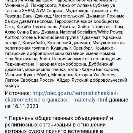
Нусра ли-Ахль аш-Шам, Народное ополчение имени К.
Минина и Д. Пожарского, Аджр от Аллаха Субхану уа
Тагьаля SHAM, АУМ Синрике, Муджахеды джамаата Ат-
Тавхида Валь-Джихад, Чистопольский Джамаат, Рохнамо
ба суи давлати исломи, Террористическое сообщество
Сеть, Катиба Таухид валь-Джихад, Хайят Тахрир аш-Шам,
Ахлю Сунна Валь Джамаа, National Socialism/White Power,
Артподготовка, Религиозная группа “Джамаат “Красный
пахарь”, Колумбайн, Хатлонский джамаат, Мусульманская
религиозная группа п. Кушкуль г. Оренбург, Крымско-
татарский добровольческий батальон имени Номана
Челебиджихана, Азов, Партия исламского возрождения
Таджикистана, Народная самооборона, Дуббайский
джамаат, московская ячейка, Батал-Хаджи Белхороев,
Маньяки Культ Убийц, Молодёжь Которая Улыбается,
Легион Свобода России, Айдар, Русский добровольческий
корпус
Источник:
http://nac.gov.ru/terroristicheskie-i-
ekstremistskie-organizacii-i-materialy.html
данные
на
16.11.2023
* Перечень общественных объединений и
религиозных организаций в отношении
которых судом принято вступившее в