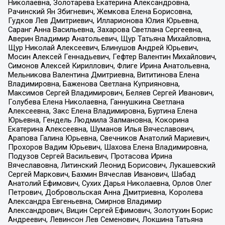
Николаевна, Золотарева Екатерина Александровна,
Рачинский Ян Збигневич, Жемкова Елена Борисовна,
Гудков Лев Дмитриевич, Илларионова Юлия Юрьевна,
Саранг Анна Васильевна, Захарова Светлана Сергеевна,
Аверин Владимир Анатольевич, Щур Татьяна Михайловна,
Щур Николай Алексеевич, Блинушов Андрей Юрьевич,
Мосин Алексей Геннадьевич, Гефтер Валентин Михайлович,
Симонов Алексей Кириллович, Флиге Ирина Анатольевна,
Мельникова Валентина Дмитриевна, Вититинова Елена
Владимировна, Баженова Светлана Куприяновна,
Максимов Сергей Владимирович, Беляев Сергей Иванович,
Голубева Елена Николаевна, Ганнушкина Светлана
Алексеевна, Закс Елена Владимировна, Буртина Елена
Юрьевна, Гендель Людмила Залмановна, Кокорина
Екатерина Алексеевна, Шуманов Илья Вячеславович,
Арапова Галина Юрьевна, Свечников Анатолий Мариевич,
Прохоров Вадим Юрьевич, Шахова Елена Владимировна,
Подузов Сергей Васильевич, Протасова Ирина
Вячеславовна, Литинский Леонид Борисович, Лукашевский
Сергей Маркович, Бахмин Вячеслав Иванович, Шабад
Анатолий Ефимович, Сухих Дарья Николаевна, Орлов Олег
Петрович, Добровольская Анна Дмитриевна, Королева
Александра Евгеньевна, Смирнов Владимир
Александрович, Вицин Сергей Ефимович, Золотухин Борис
Андреевич, Левинсон Лев Семенович, Локшина Татьяна