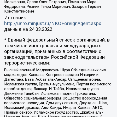
Иосифовна, Орлов Олег Петрович, Полякова Мара
Федоровна, Резник Генри Маркович, Захаров Герман
Константинович
Источник:
http://unro.minjust.ru/NKOForeignAgent.aspx
данные на
24.03.2022
* Единый федеральный список организаций, в
том числе иностранных и международных
организаций, признанных в соответствии с
законодательством Российской Федерации
террористическими:
Высший военный Маджлисуль Шура Объединенных сил
моджахедов Кавказа, Конгресс народов Ичкерии и
Дагестана, База, Асбат аль-Ансар, Священная война,
Исламская группа, Братья-мусульмане, Партия исламского
освобождения, Лашкар-И-Тайба, Исламская группа,
Движение Талибан, Исламская партия Туркестана,
Общество социальных реформ, Общество возрождения
исламского наследия, Дом двух святых, Джунд аш-Шам,
Исламский джихад, Аль-Каида, Имарат Кавказ, АБТО,
Правый сектор, Исламское государство, Джабха аль-