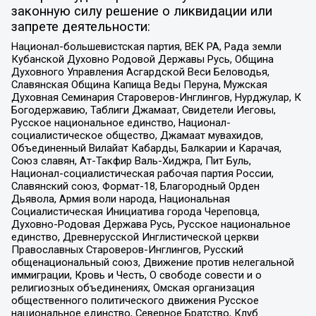
законную силу решение о ликвидации или
запрете деятельности:
Национал-большевистская партия, ВЕК РА, Рада земли
Кубанской Духовно Родовой Державы Русь, Община
Духовного Управления Асгардской Веси Беловодья,
Славянская Община Капища Веды Перуна, Мужская
Духовная Семинария Староверов-Инглингов, Нурджулар, К
Богодержавию, Таблиги Джамаат, Свидетели Иеговы,
Русское национальное единство, Национал-
социалистическое общество, Джамаат мувахидов,
Объединенный Вилайат Кабарды, Балкарии и Карачая,
Союз славян, Ат-Такфир Валь-Хиджра, Пит Буль,
Национал-социалистическая рабочая партия России,
Славянский союз, Формат-18, Благородный Орден
Дьявола, Армия воли народа, Национальная
Социалистическая Инициатива города Череповца,
Духовно-Родовая Держава Русь, Русское национальное
единство, Древнерусской Инглистической церкви
Православных Староверов-Инглингов, Русский
общенациональный союз, Движение против нелегальной
иммиграции, Кровь и Честь, О свободе совести и о
религиозных объединениях, Омская организация
общественного политического движения Русское
национальное единство, Северное Братство, Клуб