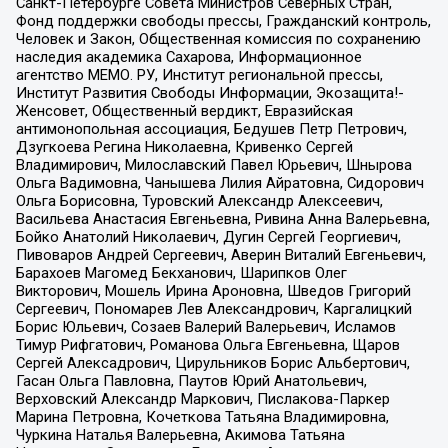
Санкт-Петербурге Совета Министров Северных Стран,
Фонд поддержки свободы прессы, Гражданский контроль,
Человек и Закон, Общественная комиссия по сохранению
наследия академика Сахарова, Информационное
агентство МЕМО. РУ, Институт региональной прессы,
Институт Развития Свободы Информации, Экозащита!-
Женсовет, Общественный вердикт, Евразийская
антимонопольная ассоциация, Бедушев Петр Петрович,
Дзугкоева Регина Николаевна, Кривенко Сергей
Владимирович, Милославский Павел Юрьевич, Шнырова
Ольга Вадимовна, Чанышева Лилия Айратовна, Сидорович
Ольга Борисовна, Туровский Александр Алексеевич,
Васильева Анастасия Евгеньевна, Ривина Анна Валерьевна,
Бойко Анатолий Николаевич, Дугин Сергей Георгиевич,
Пивоваров Андрей Сергеевич, Аверин Виталий Евгеньевич,
Барахоев Магомед Бекханович, Шарипков Олег
Викторович, Мошель Ирина Ароновна, Шведов Григорий
Сергеевич, Пономарев Лев Александрович, Каргалицкий
Борис Юльевич, Созаев Валерий Валерьевич, Исламов
Тимур Рифгатович, Романова Ольга Евгеньевна, Щаров
Сергей Алексадрович, Цирульников Борис Альбертович,
Гасан Ольга Павловна, Паутов Юрий Анатольевич,
Верховский Александр Маркович, Пислакова-Паркер
Марина Петровна, Кочеткова Татьяна Владимировна,
Чуркина Наталья Валерьевна, Акимова Татьяна