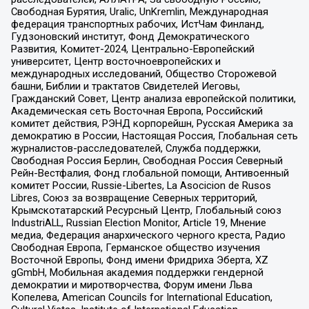
Свободная Бурятия, Uralic, UnKremlin, Международная
федерация транспортных рабочих, ИстЧам Финланд,
Гудзоновский институт, Фонд Демократического
Развития, Комитет-2024, Центрально-Европейский
университет, Центр восточноевропейских и
международных исследований, Общество Сторожевой
башни, Библии и трактатов Свидетелей Иеговы,
Гражданский Совет, Центр анализа европейской политики,
Академическая сеть Восточная Европа, Российский
комитет действия, РЭНД корпорейшн, Русская Америка за
демократию в России, Настоящая Россия, Глобальная сеть
журналистов-расследователей, Служба поддержки,
Свободная Россия Берлин, Свободная Россия Северный
Рейн-Вестфалия, Фонд глобальной помощи, Антивоенный
комитет России, Russie-Libertes, La Asocicion de Rusos
Libres, Союз за возвращение Северных территорий,
Крымскотатарский Ресурсный Центр, Глобальный союз
IndustriALL, Russian Election Monitor, Article 19, Мнение
медиа, Федерация анархического черного креста, Радио
Свободная Европа, Германское общество изучения
Восточной Европы, Фонд имени Фридриха Эберта, XZ
gGmbH, Мобильная академия поддержки гендерной
демократии и миротворчества, Форум имени Льва
Копелева, American Councils for International Education,