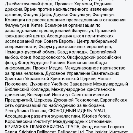
Джеймстаунский фонд, Прожект Хармони, Родники
дракона, Врачи против насильственного извлечения
органов, Фалунь Дафа, Друзья Фалуньгун, Фалуньгун,
Коалиция по расследованию преследования в отношении
Фалуньгун в Китае, Всемирная организация по
расследованию преследований Фалуньгун, Пражский
гражданский центр, Ассоциация школ политических
исследований при Совете Европы, Центр либеральной
современности, Форум русскоязычных европейцев,
Немецко-русский обмен, Бард колледж, Европейский
выбор, Фонд Ходорковского, Оксфордский российский
фонд, Фонд Будущее России, Компания свободы
информации, Проект Медиа, Международное партнерство
за права человека, Духовное Управление Евангельских
Христиан Украинской Христианской Церкви, Новое
Поколение, Духовное Учебное Заведение Международный
Библейский Колледж, Международное христианское
движение, Всемирный Институт Саентологических
Предприятий, Церковь Духовной Технологии, Европейская
сеть организаций по наблюдению за выборами,
Республика Польша, СВОБОДНЫЙ ИДЕЛЬ-УРАЛ,
Ассоциация развития журналистики, IStories fonds,
Королевский Институт Международных Отношений,
КРИМСЬКА ПРАВОЗАХИСНА ГРУПА, Фонд имени Генриха
Бёлля, Stichting Bellingcat, Bellingcat Ltd, The Insider, Институт