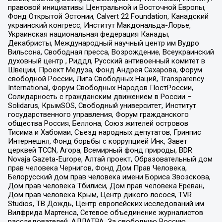
правовой инициативы Центральной и Восточной Европы,
Фонд Открытой Эстонии, Calvert 22 Foundation, Канадский
украинский конгресс, Институт Макдональда-Лорье,
Украинская национальная федерация Канады,
Декабристы, Международный научный центр им Вудро
Вильсона, Свободная пресса, Возрождение, Всеукраинский
духовный центр , Риддл, Русский антивоенный комитет в
Швеции, Проект Медуза, Фонд Андрея Сахарова, Форум
свободной России, Лига Свободных Наций, Transparеncy
International, Форум Свободных Народов ПостРоссии,
Солидарность с гражданским движением в России –
Solidarus, КрымSOS, Свободный университет, Институт
государственного управления, Форум гражданского
общества Россия, Беллона, Союз жителей островов
Тисима и Хабомаи, Съезд народных депутатов, Гринпис
Интернешнл, Фонд борьбы с коррупцией Инк, Завет
церквей TCCN, Агора, Всемирный фонд природы, BDR
Novaja Gazeta-Europe, Алтай проект, Образовательный дом
прав человека Чернигов, Фонд Дом Прав Человека,
Белорусский дом прав человека имени Бориса Звозскова,
Дом прав человека Тбилиси, Дом прав человека Ереван,
Дом прав человека Крым, Центр дикого лосося, TVR
Studios, ТВ Дождь, Центр европейских исследований им
Вилфрида Мартенса, Сетевое объединение журналистов
расследователей, АЛЛАТРА, За свободную Россию,