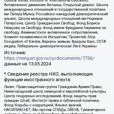
Cultural Vistas, Institute of International Education,
Антивоенное движение Антальи, Открытый диалог, Школа
международных отношений и государственной политики
им Питера Мунка, Российско-канадский демократический
альянс, Школа международных отношений им Нормана
Патерсона, Центр Гражданских Свобод, Фонд Бориса
Немцова за Свободу, Фонд имени Фридриха Науманна за
свободу, Феминистское антивоенное сопротивление,
Комитет независимости Ингушетии, Прометей, Stop
Occupation of Karelia, Вернись живым, Фридом Хаус, СОТА
медиа, Либерально-демократическая Лига Украины
Источник:
https://minjust.gov.ru/ru/documents/7756/
данные на
13.05.2024
* Сведения реестра НКО, выполняющих
функции иностранного агента:
Лилит, Правозащитная группа Гражданин.Армия.Право,
Нижегородский центр немецкой и европейской культуры,
Центр гендерных исследований, Фонд защиты прав
граждан Штаб, Институт права и публичной политики,
Фонд борьбы с коррупцией, Альянс врачей,
НАСИЛИЮ.НЕТ, Мы против СПИДа, СВЕЧА, Гуманитарное