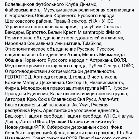
Болельщиков Футбольного Клуба Динамо,
Файзрахманисты, Мусульманская религиозная организация
п. Боровский, Община Коренного Русского народа
Щелковского района, Правый сектор, УНА - УНСО,
Украинская повстанческая армия, Тризуб им. Степана
Бандеры, Братство, Белый Крест, Misanthropic division,
Религиозное объединение последователей инглиизма,
Народная Социальная Инициатива, TulaSkins,
Этнополитическое объединение Русские, Русское
национальное объединение Атака, Мечеть Мирмамеда,
Община Коренного Русского народа г. Астрахани, ВОЛЯ,
Меджлис крымскотатарского народа, Рубеж Севера, ТОЙС,
О противодействии экстремистской деятельности,
РЕВТАТПОД, Артподготовка, Штольц, В честь иконы
Божией Матери Державная, Сектор 16, Независимость,
Фирма, Молодежная правозащитная группа МПГ, Курсом
Правды и Единения, Каракольская инициативная группа,
Автоград Крю, Союз Славянских Сил Руси, Алля-Аят,
Благотворительный пансионат Ак Умут, Русская
республика Русь, Арестантское уголовное единство,
Башкорт, Нация и свобода, Нация и свобода, W.H.С., Фалунь
Дафа, Иртыш Ultras, Русский Патриотический клуб-
Новокузнецк/РПК, Сибирский державный союз, Фонд
борьбы с коррупцией, Фонд защиты прав граждан, Штабы
Навального, Совет граждан СССР Прикубанского округа г.