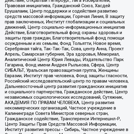
действие, Открытый Петербург, Лига Избирателей,
Правовая инициатива, Гражданский Союз, Хасдей
Ерушалаим, Центр поддержки и содействия развитию
средств массовой информации, Горячая Линия, В защиту
прав заключенных, Институт глобализации и социальных
движений, Центр социально-информационных инициатив
Действие, Благотворительный фонд охраны здоровья и
защиты прав граждан, Благотворительный фонд помощи
осужденным и их семьям, Фонд Тольятти, Новое время,
Серебряная тайга, Так-Так-Так, Сова, центр Анна, Проект
Апрель, Самарская губерния, Эра здоровья, Мемориал,
Аналитический Центр Юрия Левады, Издательство Парк
Гагарина, Фонд имени Андрея Рылькова, Сфера, Центр
СИБАЛЬТ, Уральская правозащитная группа, Женщины
Евразии, Институт прав человека, Фонд защиты гласности,
Российский исследовательский центр по правам человека,
Дальневосточный центр развития гражданских инициатив
и социального партнерства, Гражданское действие, Центр
независимых социологических исследований, Сутяжник,
АКАДЕМИЯ ПО ПРАВАМ ЧЕЛОВЕКА, Центр развития
некоммерческих организаций, Частное учреждение в
Калининграде Совета Министров северных стран,
Гражданское содействие, Трансперенси Интернешнл-Р,
Центр Защиты Прав Средств Массовой Информации,
Институт развития прессы - Сибирь, Частное учреждение в