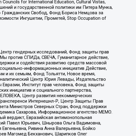
ls for International Education, Cultural Vistas,
ошений и государственной политики им Питера Мунка,
 Гражданских Свобод, Фонд Бориса Немцова за
имости Ингушетии, Прометей, Stop Occupation of
 Центр гендерных исследований, Фонд защиты прав
 Мы против СПИДа, СВЕЧА, Гуманитарное действие,
ддержки и содействия развитию средств массовой
р социально-информационных инициатив Действие,
 и их семьям, Фонд Тольятти, Новое время,
, Аналитический Центр Юрия Левады, Издательство
 Евразии, Институт прав человека, Фонд защиты
ких инициатив и социального партнерства,
ЕЛОВЕКА, Центр развития некоммерческих
 Трансперенси Интернешнл-Р, Центр Защиты Прав
овета Министров Северных Стран, Фонд поддержки
адемика Сахарова, Информационное агентство МЕМО.
ый вердикт, Евразийская антимонопольная
кий Павел Юрьевич, Шнырова Ольга Вадимовна,
 Евгеньевна, Ривина Анна Валерьевна, Бойко
хоев Магомед Бекханович, Шарипков Олег