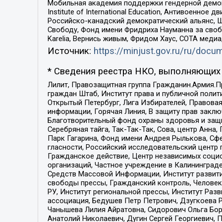
Мобильная академия поддержки гендерной демократи
Institute of International Education, Антивоенн
Российско-канадский демократический альянс, 
Свободу, Фонд имени Фридриха Науманна за свобо
Karelia, Вернись живым, Фридом Хаус, СОТА меди
Источник:
https://minjust.gov.ru/ru/doc
* Сведения реестра НКО, выполняющих 
Лилит, Правозащитная группа Гражданин.Армия.П
граждан Штаб, Институт права и публичной поли
Открытый Петербург, Лига Избирателей, Правова
информации, Горячая Линия, В защиту прав закл
Благотворительный фонд охраны здоровья и защи
Серебряная тайга, Так-Так-Так, Сова, центр Анн
Парк Гагарина, Фонд имени Андрея Рылькова, Сф
гласности, Российский исследовательский центр 
Гражданское действие, Центр независимых соци
организаций, Частное учреждение в Калининград
Средств Массовой Информации, Институт развити
свободы прессы, Гражданский контроль, Человек
РУ, Институт региональной прессы, Институт Ра
ассоциация, Бедушев Петр Петрович, Дзугкоева 
Чанышева Лилия Айратовна, Сидорович Ольга Бори
Анатолий Николаевич, Дугин Сергей Георгиевич, 