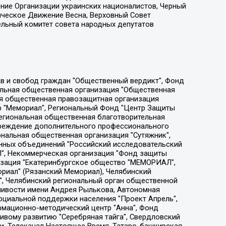
ение Организации украинских националистов, Черный
ическое Движение Весна, Верховный Совет
ельный комитет совета народных депутатов
ции социально-правовых программ "Лилит", Дальневосточное общественное движение "Маяк", Санкт-Петербургская ЛГБТ-инициативная группа "Выход", Инициативная группа ЛГБТ+ "Реверс", Алексеев Андрей Викторович, Бекбулатова Таисия Львовна, Беляев Иван Михайлович, Владыкина Елена Сергеевна, Гельман Марат Александрович, Никульшина Вероника Юрьевна, Толоконникова Надежда Андреевна, Шендерович Виктор Анатольевич, Общество с ограниченной ответственностью "Данное сообщение", Общество с ограниченной ответственностью Издательский дом "Новая глава", Айнбиндер Александра Александровна, Московский комьюнити-центр для ЛГБТ+инициатив, Благотворительный фонд развития филантропии, Deutsche Welle (Германия, Kurt-Schumacher-Strasse 3, 53113 Bonn), Борзунова Мария Михайловна, Воробьев Виктор Викторович, Голубева Анна Львовна, Константинова Алла Михайловна, Малкова Ирина Владимировна, Мурадов Мурад Абдулгалимович, Осетинская Елизавета Николаевна, Понасенков Евгений Николаевич, Ганапольский Матвей Юрьевич, Киселев Евгений Алексеевич, Борухович Ирина Григорьевна, Дремин Иван Тимофеевич, Дубровский Дмитрий Викторович, Красноярская региональная общественная организация поддержки и развития альтернативных образовательных технологий и межкультурных коммуникаций "ИНТЕРРА", Маяковская Екатерина Алексеевна, Фейгин Марк Захарович, Филимонов Андрей Викторович, Дзугкоева Регина Николаевна, Доброхотов Роман Александрович, Дудь Юрий Александрович, Елкин Сергей Владимирович, Кругликов Кирилл Игоревич, Сабунаева Мария Леонидовна, Семенов Алексей Владимирович, Шаинян Карен Багратович, Шульман Екатерина Михайловна, Асафьев Артур Валерьевич, Вахштайн Виктор Семенович, Венедиктов Алексей Алексеевич, Лушникова Екатерина Евгеньевна, Волков Леонид Михайлович, Невзоров Александр Глебович, Пархоменко Сергей Борисович, Сироткин Ярослав Николаевич, Кара-Мурза Владимир Владимирович, Баранова Наталья Владимировна, Гозман Леонид Яковлевич, Кагарлицкий Борис Юльевич, Климарев Михаил Валерьевич, Милов Владимир Станиславович, Автономная некоммерческая организация Краснодарский центр современного искусства "Типография", Моргенштерн Алишер Тагирович, Соболь Любовь Эдуардовна, Общество с ограниченной ответственностью "ЛИЗА НОРМ", Каспаров Гарри Кимович, Ходорковский Михаил Борисович, Общество с ограниченной ответственностью "Апрельские тезисы", Данилович Ирина Брониславовна, Кашин Олег Владимирович, Петров Николай Владимирович, Пивоваров Алексей Владимирович, Соколов Михаил Владимирович, Цветкова Юлия Владимировна, Чичваркин Евгений Александрович, Комитет против пыток/Команда против пыток, Общество с ограниченной ответственностью "Первый научный", Общество с ограниченной ответственностью "Вертолет и ко", Белоцерковская Вероника Борисовна, Кац Максим Евгеньевич, Лазарева Татьяна Юрьевна, Шаведдинов Руслан Табризович, Яшин Илья Валерьевич, Общество с ограниченной ответственностью "Иноагент ААВ", Алешковский Дмитрий Петрович, Альбац Евгения Марковна, Быков Дмитрий Львович, Галямина Юлия Евгеньевна, Лойко Сергей Леонидович, Мартынов Кирилл Константинович, Медведев Сергей Александрович, Крашенинников Федор Геннадиевич, Гордеева Катерина Вл