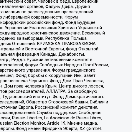
нтический совет, Человек в беде, Европейский
 извлечения органов, Фалунь Дафа, Друзья
рганизация по расследованию преследований
тр либеральной современности, Форум
 Оксфордский российский фонд, Фонд Будущее
е Управление Евангельских Христиан Украинской
еждународное христианское движение, Всемирный
людению за выборами, Республика Польша,
народных Отношений, КРИМСЬКА ПРАВОЗАХИСНА
ы Центральной и Восточной Европы, Фонд Открытой
иональная федерация Канады, Декабристы,
тр , Риддл, Русский антивоенный комитет в
nternational, Форум Свободных Народов ПостРоссии,
дарственного управления, Форум гражданского
рнешнл, Фонд борьбы с коррупцией Инк, Завет
прав человека Чернигов, Фонд Дом Прав Человека,
н, Дом прав человека Крым, Центр дикого лосося,
стов расследователей, АЛЛАТРА, За свободную
д, Гудзоновский институт, Фонд Демократического
сследований, Общество Сторожевой башни, Библии и
сточная Европа, Российский комитет действия,
-расследователей, Служба поддержки, Свободная
 Russie-Libertes, La Asocicion de Rusos Libres,
an Election Monitor, Article 19, Мнение медиа,
Европы, Фонд имени Фридриха Эберта, XZ gGmbH,