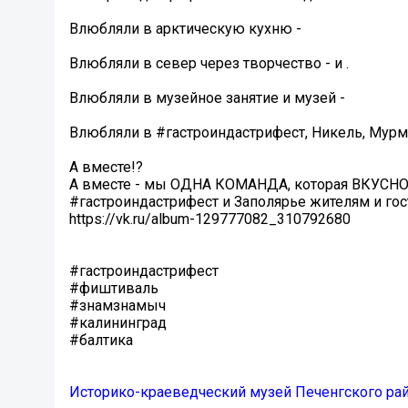
Влюбляли в арктическую кухню -
Влюбляли в север через творчество - и .
Влюбляли в музейное занятие и музей -
Влюбляли в #гастроиндастрифест, Никель, Мурм
А вместе!?
А вместе - мы ОДНА КОМАНДА, которая ВКУСН
#гастроиндастрифест и Заполярье жителям и гос
https://vk.ru/album-129777082_310792680
#гастроиндастрифест
#фиштиваль
#знамзнамыч
#калининград
#балтика
Историко-краеведческий музей Печенгского ра