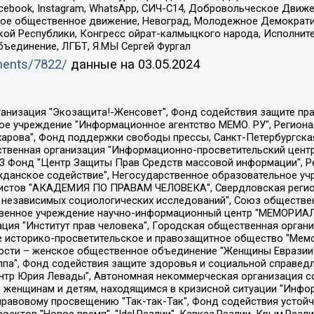
Facebook, Instagram, WhatsApp, СИЧ-С14, Добровольческое Движ
ское общественное движение, Невоград, Молодежное Демократ
ой Республики, Конгресс ойрат-калмыцкого народа, Исполнит
бъединение, ЛГБТ, Я.МЫ Сергей Фургал
uments/7822/
данные на
03.05.2024
Общество с ограниченной ответственностью "Радио Свободная Европа/Радио Свобода", Чешское информационное агентство "MEDIUM-ORIENT", Красноярская региональная общественная организация "Мы против СПИДа", Камалягин Денис Николаевич, Маркелов Сергей Евгеньевич, Пономарев Лев Александрович, Савицкая Людмила Алексеевна, Автономная некоммерческая организация "Центр по работе с проблемой насилия "НАСИЛИЮ.НЕТ", Межрегиональный профессиональный союз работников здравоохранения "Альянс врачей", Юридическое лицо, зарегистрированное в Латвийской Республике, SIA "Medusa Project" (регистрационный номер 40103797863, дата регистрации 10.06.2014), Некоммерческая организация "Фонд по борьбе с коррупцией", Автономная некоммерческая организация "Институт права и публичной политики", Баданин Роман Сергеевич, Гликин Максим Александрович, Железнова Мария Михайловна, Лукьянова Юлия Сергеевна, Маетная Елизавета Витальевна, Маняхин Петр Борисович, Чуракова Ольга Владимировна, Ярош Юлия Петровна, Юридическое лицо "The Insider SIA", зарегистрированное в Риге, Латвийская Республика (дата регистрации 26.06.2015), являющееся администратором доменного имени интернет-издания "The Insider SIA", https://theins.ru, Постернак Алексей Евгеньевич, Рубин Михаил Аркадьевич, Анин Роман Александрович, Юридическое лицо Istories fonds, зарегистрированное в Латвийской Республике (регистрационный номер 50008295751, дата регистрации 24.02.2020), Великовский Дмитрий Александрович, Долинина Ирина Николаевна, Мароховская Алеся Алексеевна, Шлейнов Роман Юрьевич, Шмагун Олеся Валентиновна, Общество с ограниченной ответственностью "Альтаир 2021", Общество с ограниченной ответственностью "Вега 2021", Общество с ограниченной ответственностью "Главный редактор 2021", Общество с ограниченной ответственностью "Ромашки монолит", Важенков Артем Валерьевич, Ивановская областная общественная организация "Центр гендерных исследований", Гурман Юрий Альбертович, Медиапроект "ОВД-Инфо", Егоров Владимир Владимирович, Жилинский Владимир Александрович, Общество с ограниченной ответственностью "ЗП", Иванова София Юрьевна, Карезина Инна Павловна, Кильтау Екатерина Викторовна, Петров Алексей Викторович, Пискунов Сергей Евгеньевич, Смирнов Сергей Сергеевич, Тихонов Михаил Сергеевич, Общество с ограниченной ответственностью "ЖУРНАЛИСТ-ИНОСТРАННЫЙ АГЕНТ", Арапова Галина Юрьевна, Вольтская Татьяна Анатольевна, Американская компания "Mason G.E.S. Anonymous Foundation" (США), являющаяся владельцем интернет-издания https://mnews.world/, Компания "Stichting Bellingcat", зарегистрированная в Нидерландах (дата регистрации 11.07.2018), Захаров Андрей Вячеславович, Клепиковская Екатерина Дмитриевна, Общество с ограниченной ответственностью "МЕМО", Перл Роман Александрович, Симонов Евгений Алексеевич, Соловьева Елена Анатольевна, Сотников Даниил Владимирович, Сурначева Елизавета Дмитриевна, Автономная некоммерческая организация по защите прав человека и информированию населения "Якутия – Наше Мнение", Общество с ограниченной ответственностью "Москоу диджитал медиа", с 26.01.2023 Общество с ограниченной ответственностью "Чайка Белые сады", Ветошкина Валерия Валерьевна, Заговора Максим Александрович, Межрегиональное общественное движение "Российская ЛГБТ - сеть", Оленичев Максим Владимирович, Павлов Иван Юрьевич, Скворцова Елена Сергеевна, Общество с ограниченной ответственностью "Как бы инагент", Кочетков Игорь Викторович, Общество с ограниченной ответственностью "Честные выборы", Еланчик Олег Александрович, Общество с ограниченной ответственностью "Нобелевский призыв", Гималова Регина Эмилевна, Григорьев Андрей Валерьевич, Григорьева Алина Александровна, Ассоциация по содействию защите прав призывников, альтернативнослужащих и военнослужащих "Правозащитная группа "Гражданин.Армия.Право", Хисамова Регина Фаритовна, Автономная некоммерческая организация по реализа