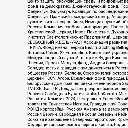
центр защиты окружающей среды и природных ресу
фонд за демократию, Джеймстаунский фонд, Прож
Фалуньгун, Фалуньгун, Коалиция по расследован
Фалуньгун, Пражский гражданский центр, Ассоци
русскоязычных европейцев, Немецко-русский об
России, Компания свободы информации, Проект М
Христианской Церкви, Новое Поколение, Духовн
Институт Саентологических Предприятий, Церков
СВОБОДНЫЙ ИДЕЛЬ-УРАЛ, Ассоциация развития ж
ГРУПА, Фонд имени Генриха Бёлля, Stichting Bellin
Эстонии, Calvert 22 Foundation, Канадский укра
Международный научный центр им Вудро Вильсона
Швеции, Проект Медуза, Фонд Андрея Сахарова, Ф
Солидарность с гражданским движением в России 
общества Россия, Беллона, Союз жителей острово
церквей TCCN, Агора, Всемирный фонд природы, B
Белорусский дом прав человека имени Бориса Зво
TVR Studios, ТВ Дождь, Центр европейских иссл
Россию, Свободная Бурятия, Uralic, UnKremlin, 
Развития, Комитет-2024, Центрально-Европейски
трактатов Свидетелей Иеговы, Гражданский Совет
РЭНД корпорейшн, Русская Америка за демократи
Россия Берлин, Свободная Россия Северный Рейн-В
Союз за возвращение Северных территорий, Крымско
Федерация анархического черного креста, Радио