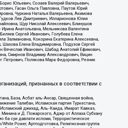
Борис Юльевич, Созаев Валерий Валерьевич,
тович, Гасан Ольга Павловна, Паутов Юрий
ровна, Чуркина Наталья Валерьевна, Акимова
 Гудков Лев Дмитриевич, Илларионова Юлия
ихайловна, Щур Николай Алексеевич, Блинушов
е Ирина Анатольевна, Мельникова Валентина
Беляев Сергей Иванович, Голубева Елена
ила Залмановна, Кокорина Екатерина Алексеевна,
, Шахова Елена Владимировна, Подузов Сергей
ин Вячеслав Иванович, Шабад Анатолий Ефимович,
вна, Смирнов Владимир Александрович, Вицин
ег Петрович, Полякова Мара Федоровна, Резник
ганизаций, признанных в соответствии с
на, База, Асбат аль-Ансар, Священная война,
ижение Талибан, Исламская партия Туркестана,
Исламский джихад, Аль-Каида, Имарат Кавказ,
 Минина и Д. Пожарского, Аджр от Аллаха Субхану
о ба суи давлати исломи, Террористическое
/White Power, Артподготовка, Религиозная группа