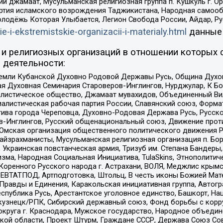
ий джамаат, Мусульманская религиозная группа п. Кушкуль г. 
ртия исламского возрождения Таджикистана, Народная самооб
олодёжь Которая Улыбается, Легион Свобода России, Айдар, Р
ie-i-ekstremistskie-organizacii-i-materialy.html
данные
и религиозных организаций в отношении которых 
 деятельности:
земли Кубанской Духовно Родовой Державы Русь, Община Духо
 Духовная Семинария Староверов-Инглингов, Нурджулар, К Бо
листическое общество, Джамаат мувахидов, Объединенный Вил
иалистическая рабочая партия России, Славянский союз, Форма
ива города Череповца, Духовно-Родовая Держава Русь, Русск
-Инглингов, Русский общенациональный союз, Движение против
 Омская организация общественного политического движения Р
йзрахманисты, Мусульманская религиозная организация п. Бо
краинская повстанческая армия, Тризуб им. Степана Бандеры, Бр
зма, Народная Социальная Инициатива, TulaSkins, Этнополитич
оренного Русского народа г. Астрахани, ВОЛЯ, Меджлис крымс
РЕВТАТПОД, Артподготовка, Штольц, В честь иконы Божией Мате
равды и Единения, Каракольская инициативная группа, Автогра
спублика Русь, Арестантское уголовное единство, Башкорт, Наци
окузнецк/РПК, Сибирский державный союз, Фонд борьбы с кор
округа г. Краснодара, Мужское государство, Народное объедин
ой области, Проект Штурм, Граждане СССР, Держава Союз Сов