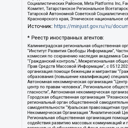
Социалистических Районов, Meta Platforms Inc, 
Комитет, Татарстанское Региональное Всетатар
Татарской Автономной Советской Социалистическ
Красноярского края, Этническое национальное о
Источник:
https://minjust.gov.ru/ru/doc
* Реестр иностранных агентов:
Калининградская региональная общественная организация "Экозащита!-Женсовет", Фонд содействия защите прав и свобод граждан "Общественный вердикт", Фонд "Институт Развития Свободы Информации", Частное учреждение "Информационное агентство МЕМО. РУ", Региональная общественная организация "Общественная комиссия по сохранению наследия академика Сахарова", Фонд поддержки свободы прессы, Санкт-Петербургская общественная правозащитная организация "Гражданский контроль", Межрегиональная общественная организация "Информационно-просветительский центр "Мемориал", Региональный Фонд "Центр Защиты Прав Средств Массовой Информации", с 05.12.2023 Фонд "Центр Защиты Прав Средств массовой информации", Региональная общественная благотворительная организация помощи беженцам и мигрантам "Гражданское содействие", Негосударственное образовательное учреждение дополнительного профессионального образования (повышение квалификации) специалистов "АКАДЕМИЯ ПО ПРАВАМ ЧЕЛОВЕКА", Свердловская региональная общественная организация "Сутяжник", Автономная некоммерческая организация "Центр независимых социологических исследований", Союз общественных объединений "Российский исследовательский центр по правам человека", Региональное общественное учреждение научно-информационный центр "МЕМОРИАЛ", Некоммерческая организация "Фонд защиты гласности", Автономная некоммерческая организация "Институт прав человека", Городская общественная организация "Екатеринбургское общество "МЕМОРИАЛ", Городская общественная организация "Рязанское историко-просветительское и правозащитное общество "Мемориал" (Рязанский Мемориал), Челябинский региональный орган общественной самодеятельности – женское общественное объединение "Женщины Евразии", Челябинский региональный орган общественной самодеятельности "Уральская правозащитная группа", Фонд содействия защите здоровья и социальной справедливости имени Андрея Рылькова, Автономная Некоммерческая Организация "Аналитический Центр Юрия Левады", Автономная некоммерческая организация социальной поддержки населения "Проект Апрель", Региональная общественная организация помощи женщинам и детям, находящимся в кризисной ситуации "Информационно-методический центр "Анна", Фонд содействия развитию массовых коммуникаций и правовому просвещению "Так-так-Так", Фонд содействия устойчивому развитию "Серебряная тайга", Свердловский региональный общественный фонд социальных проектов "Новое время", "Idel.Реалии", Кавказ.Реалии, Крым.Реалии, Телеканал Настоящее Время, Татаро-башкирская служба Радио Свобода (Azatliq Radiosi), Радио Свободная Европа/Радио Свобода (PCE/PC), "Сибирь.Реалии", "Фактограф", Благотворительный фонд помощи осужденным и их семьям, Автономная некоммерческая организация "Институт глобализации и социальных движений", Фонд "В защиту прав заключенных", Частное учреждение "Центр поддержки и содействия развитию средств массовой информации", Пензенский региональный общественный благотворительный фонд "Гражданский союз", "Север.Реалии", Некоммерческая организация Фонд "Правовая инициатива", 