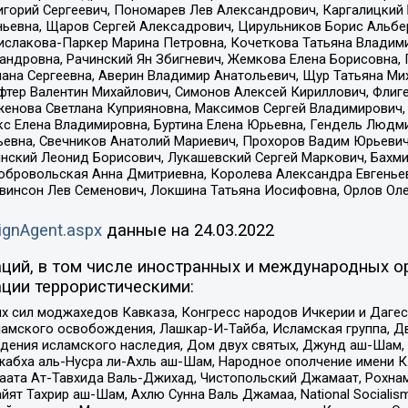
горий Сергеевич, Пономарев Лев Александрович, Каргалицкий 
ньевна, Щаров Сергей Алексадрович, Цирульников Борис Альбер
ислакова-Паркер Марина Петровна, Кочеткова Татьяна Владими
сандровна, Рачинский Ян Збигневич, Жемкова Елена Борисовна,
лана Сергеевна, Аверин Владимир Анатольевич, Щур Татьяна М
фтер Валентин Михайлович, Симонов Алексей Кириллович, Флиг
женова Светлана Куприяновна, Максимов Сергей Владимирович, 
кс Елена Владимировна, Буртина Елена Юрьевна, Гендель Людм
евна, Свечников Анатолий Мариевич, Прохоров Вадим Юрьевич
инский Леонид Борисович, Лукашевский Сергей Маркович, Бахм
Добровольская Анна Дмитриевна, Королева Александра Евгенье
евинсон Лев Семенович, Локшина Татьяна Иосифовна, Орлов Ол
ignAgent.aspx
данные на
24.03.2022
ций, в том числе иностранных и международных ор
ции террористическими:
ил моджахедов Кавказа, Конгресс народов Ичкерии и Дагеста
ламского освобождения, Лашкар-И-Тайба, Исламская группа, Дв
ения исламского наследия, Дом двух святых, Джунд аш-Шам, 
жабха аль-Нусра ли-Ахль аш-Шам, Народное ополчение имени К.
ата Ат-Тавхида Валь-Джихад, Чистопольский Джамаат, Рохнам
ят Тахрир аш-Шам, Ахлю Сунна Валь Джамаа, National Socialism