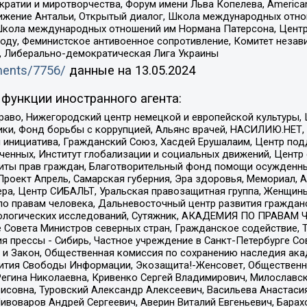
и и миротворчества, Форум имени Льва Копелева, American Counci
ое движение Антальи, Открытый диалог, Школа международных отн
Школа международных отношений им Нормана Патерсона, Центр
ду, Феминистское антивоенное сопротивление, Комитет независ
а, Либерально-демократическая Лига Украины
uments/7756/
данные на
13.05.2024
функции иностранного агента:
раво, Нижегородский центр немецкой и европейской культуры,
тики, Фонд борьбы с коррупцией, Альянс врачей, НАСИЛИЮ.НЕТ,
я инициатива, Гражданский Союз, Хасдей Ерушалаим, Центр по
юченных, Институт глобализации и социальных движений, Цент
ты прав граждан, Благотворительный фонд помощи осужденным
а, Проект Апрель, Самарская губерния, Эра здоровья, Мемориал
ера, Центр СИБАЛЬТ, Уральская правозащитная группа, Женщины
по правам человека, Дальневосточный центр развития гражданс
ологических исследований, Сутяжник, АКАДЕМИЯ ПО ПРАВАМ Ч
е Совета Министров северных стран, Гражданское содействие,
я прессы - Сибирь, Частное учреждение в Санкт-Петербурге С
 и Закон, Общественная комиссия по сохранению наследия ак
звития Свободы Информации, Экозащита!-Женсовет, Общественн
Регина Николаевна, Кривенко Сергей Владимирович, Милославс
совна, Туровский Александр Алексеевич, Васильева Анастасия
Пивоваров Андрей Сергеевич, Аверин Виталий Евгеньевич, Бара