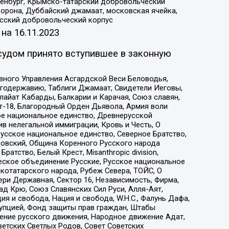
Оренбург, Крымско-татарский добровольческий
орона, Дуббайский джамаат, московская ячейка,
усский добровольческий корпус
 на
16.11.2023
судом принято вступившее в законную
вного Управления Асгардской Веси Беловодья,
годержавию, Таблиги Джамаат, Свидетели Иеговы,
айат Кабарды, Балкарии и Карачая, Союз славян,
т-18, Благородный Орден Дьявола, Армия воли
ое национальное единство, Древнерусской
 нелегальной иммиграции, Кровь и Честь, О
усское национальное единство, Северное Братство,
ровский, Община Коренного Русского народа
атство, Белый Крест, Misanthropic division,
еское объединение Русские, Русское национальное
котатарского народа, Рубеж Севера, ТОЙС, О
ри Державная, Сектор 16, Независимость, Фирма,
д Крю, Союз Славянских Сил Руси, Алля-Аят,
я и свобода, Нация и свобода, W.H.С., Фалунь Дафа,
рупцией, Фонд защиты прав граждан, Штабы
ение русского движения, Народное движение Адат,
етских Светлых Родов, Совет Советских