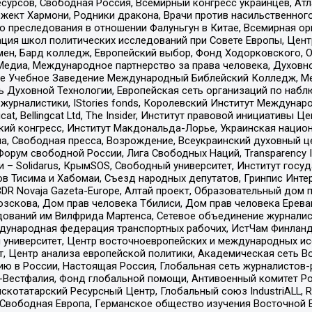
рсов, Свободная Россия, Всемирный конгресс украинцев, Атла
ект Хармони, Родники дракона, Врачи против насильственного
ию преследования в отношении Фалуньгун в Китае, Всемирная о
ация школ политических исследований при Совете Европы, Цен
мен, Бард колледж, Европейский выбор, Фонд Ходорковского,
едиа, Международное партнерство за права человека, Духовно
ое Учебное Заведение Международный Библейский Колледж, М
ь Духовной Технологии, Европейская сеть организаций по наб
урналистики, IStories fonds, Королевский Институт Между
gcat, Bellingcat Ltd, The Insider, Институт правовой инициатив
инский конгресс, Институт Макдональда-Лорье, Украинская нац
, Свободная пресса, Возрождение, Всеукраинский духовный цен
орум свободной России, Лига Свободных Наций, Transparеncy I
– Solidarus, КрымSOS, Свободный университет, Институт госу
в Тисима и Хабомаи, Съезд народных депутатов, Гринпис Инте
DR Novaja Gazeta-Europe, Алтай проект, Образовательный дом 
зскова, Дом прав человека Тбилиси, Дом прав человека Ерева
едований им Вилфрида Мартенса, Сетевое объединение журнали
Международная федерация транспортных рабочих, ИстЧам Финлан
й университет, Центр восточноевропейских и международных и
, Центр анализа европейской политики, Академическая сеть Во
ю в России, Настоящая Россия, Глобальная сеть журналистов
естфалия, Фонд глобальной помощи, Антивоенный комитет России,
татарский Ресурсный Центр, Глобальный союз IndustriALL, Russi
 Свободная Европа, Германское общество изучения Восточной 