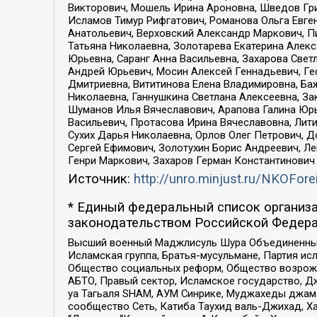
Викторович, Мошель Ирина Ароновна, Шведов Гри
Исламов Тимур Рифгатович, Романова Ольга Евге
Анатольевич, Верховский Александр Маркович, П
Татьяна Николаевна, Золотарева Екатерина Алек
Юрьевна, Саранг Анна Васильевна, Захарова Свет
Андрей Юрьевич, Мосин Алексей Геннадьевич, Ге
Дмитриевна, Вититинова Елена Владимировна, Ба
Николаевна, Ганнушкина Светлана Алексеевна, За
Шуманов Илья Вячеславович, Арапова Галина Юрь
Васильевич, Протасова Ирина Вячеславовна, Лит
Сухих Дарья Николаевна, Орлов Олег Петрович, 
Сергей Ефимович, Золотухин Борис Андреевич, Л
Генри Маркович, Захаров Герман Константинович
Источник:
http://unro.minjust.ru/NKOFore
* Единый федеральный список организа
законодательством Российской Федера
Высший военный Маджлисуль Шура Объединенных с
Исламская группа, Братья-мусульмане, Партия ис
Общество социальных реформ, Общество возрожд
АБТО, Правый сектор, Исламское государство, Д
уа Тагьаля SHAM, АУМ Синрике, Муджахеды джама
сообщество Сеть, Катиба Таухид валь-Джихад, Хай