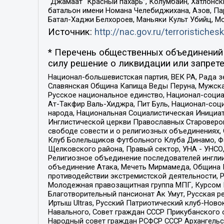
“Джамаат “Красный пахарь”, Колумбайн, Хатлонск
батальон имени Номана Челебиджихана, Азов, Па
Батал-Хаджи Белхороев, Маньяки Культ Убийц, М
Источник:
http://nac.gov.ru/terroristichesk
* Перечень общественных объединений 
силу решение о ликвидации или запрете
Национал-большевистская партия, ВЕК РА, Рада 
Славянская Община Капища Веды Перуна, Мужская
Русское национальное единство, Национал-социа
Ат-Такфир Валь-Хиджра, Пит Буль, Национал-соц
народа, Национальная Социалистическая Инициат
Инглистической церкви Православных Староверов
свободе совести и о религиозных объединениях,
Клуб Болельщиков Футбольного Клуба Динамо, Фа
Щелковского района, Правый сектор, УНА - УНСО, У
Религиозное объединение последователей инглии
объединение Атака, Мечеть Мирмамеда, Община К
противодействии экстремистской деятельности, 
Молодежная правозащитная группа МПГ, Курсом П
Благотворительный пансионат Ак Умут, Русская ре
Иртыш Ultras, Русский Патриотический клуб-Нов
Навального, Совет граждан СССР Прикубанского 
Народный совет граждан РСФСР СССР Архангельск