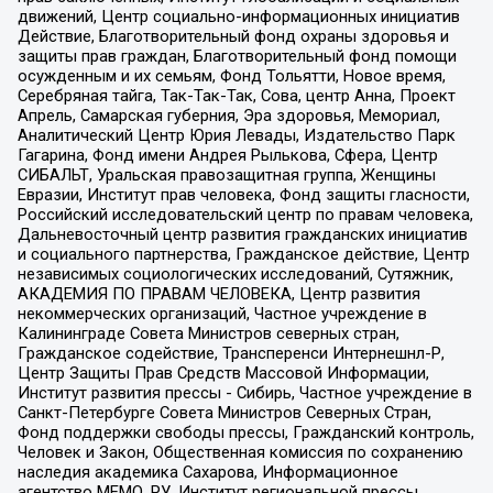
движений, Центр социально-информационных инициатив
Действие, Благотворительный фонд охраны здоровья и
защиты прав граждан, Благотворительный фонд помощи
осужденным и их семьям, Фонд Тольятти, Новое время,
Серебряная тайга, Так-Так-Так, Сова, центр Анна, Проект
Апрель, Самарская губерния, Эра здоровья, Мемориал,
Аналитический Центр Юрия Левады, Издательство Парк
Гагарина, Фонд имени Андрея Рылькова, Сфера, Центр
СИБАЛЬТ, Уральская правозащитная группа, Женщины
Евразии, Институт прав человека, Фонд защиты гласности,
Российский исследовательский центр по правам человека,
Дальневосточный центр развития гражданских инициатив
и социального партнерства, Гражданское действие, Центр
независимых социологических исследований, Сутяжник,
АКАДЕМИЯ ПО ПРАВАМ ЧЕЛОВЕКА, Центр развития
некоммерческих организаций, Частное учреждение в
Калининграде Совета Министров северных стран,
Гражданское содействие, Трансперенси Интернешнл-Р,
Центр Защиты Прав Средств Массовой Информации,
Институт развития прессы - Сибирь, Частное учреждение в
Санкт-Петербурге Совета Министров Северных Стран,
Фонд поддержки свободы прессы, Гражданский контроль,
Человек и Закон, Общественная комиссия по сохранению
наследия академика Сахарова, Информационное
агентство МЕМО. РУ, Институт региональной прессы,