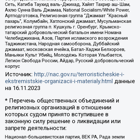
Сеть, Катиба Таухид валь-Джихад, Хайят Тахрир аш-Шам,
Ахлю Сунна Валь Джамаа, National Socialism/White Power,
Артподготовка, Религиозная группа “Джамаат “Красный
пахарь”, Колумбайн, Хатлонский джамаат, Мусульманская
религиозная группа п. Кушкуль г. Оренбург, Крымско-
татарский добровольческий батальон имени Номана
Челебиджихана, Азов, Партия исламского возрождения
Таджикистана, Народная самооборона, Дуббайский
джамаат, московская ячейка, Батал-Хаджи Белхороев,
Маньяки Культ Убийц, Молодёжь Которая Улыбается,
Легион Свобода России, Айдар, Русский добровольческий
корпус
Источник:
http://nac.gov.ru/terroristicheskie-i-
ekstremistskie-organizacii-i-materialy.html
данные
на
16.11.2023
* Перечень общественных объединений и
религиозных организаций в отношении
которых судом принято вступившее в
законную силу решение о ликвидации или
запрете деятельности:
Национал-большевистская партия, ВЕК РА, Рада земли