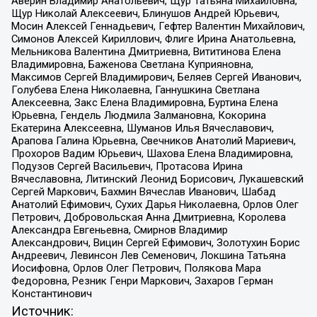
Аверин Владимир Анатольевич, Щур Татьяна Михайловна,
Щур Николай Алексеевич, Блинушов Андрей Юрьевич,
Мосин Алексей Геннадьевич, Гефтер Валентин Михайлович,
Симонов Алексей Кириллович, Флиге Ирина Анатольевна,
Мельникова Валентина Дмитриевна, Вититинова Елена
Владимировна, Баженова Светлана Куприяновна,
Максимов Сергей Владимирович, Беляев Сергей Иванович,
Голубева Елена Николаевна, Ганнушкина Светлана
Алексеевна, Закс Елена Владимировна, Буртина Елена
Юрьевна, Гендель Людмила Залмановна, Кокорина
Екатерина Алексеевна, Шуманов Илья Вячеславович,
Арапова Галина Юрьевна, Свечников Анатолий Мариевич,
Прохоров Вадим Юрьевич, Шахова Елена Владимировна,
Подузов Сергей Васильевич, Протасова Ирина
Вячеславовна, Литинский Леонид Борисович, Лукашевский
Сергей Маркович, Бахмин Вячеслав Иванович, Шабад
Анатолий Ефимович, Сухих Дарья Николаевна, Орлов Олег
Петрович, Добровольская Анна Дмитриевна, Королева
Александра Евгеньевна, Смирнов Владимир
Александрович, Вицин Сергей Ефимович, Золотухин Борис
Андреевич, Левинсон Лев Семенович, Локшина Татьяна
Иосифовна, Орлов Олег Петрович, Полякова Мара
Федоровна, Резник Генри Маркович, Захаров Герман
Константинович
Источник: