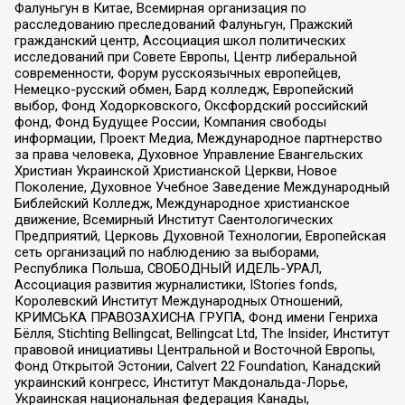
Фалуньгун в Китае, Всемирная организация по
расследованию преследований Фалуньгун, Пражский
гражданский центр, Ассоциация школ политических
исследований при Совете Европы, Центр либеральной
современности, Форум русскоязычных европейцев,
Немецко-русский обмен, Бард колледж, Европейский
выбор, Фонд Ходорковского, Оксфордский российский
фонд, Фонд Будущее России, Компания свободы
информации, Проект Медиа, Международное партнерство
за права человека, Духовное Управление Евангельских
Христиан Украинской Христианской Церкви, Новое
Поколение, Духовное Учебное Заведение Международный
Библейский Колледж, Международное христианское
движение, Всемирный Институт Саентологических
Предприятий, Церковь Духовной Технологии, Европейская
сеть организаций по наблюдению за выборами,
Республика Польша, СВОБОДНЫЙ ИДЕЛЬ-УРАЛ,
Ассоциация развития журналистики, IStories fonds,
Королевский Институт Международных Отношений,
КРИМСЬКА ПРАВОЗАХИСНА ГРУПА, Фонд имени Генриха
Бёлля, Stichting Bellingcat, Bellingcat Ltd, The Insider, Институт
правовой инициативы Центральной и Восточной Европы,
Фонд Открытой Эстонии, Calvert 22 Foundation, Канадский
украинский конгресс, Институт Макдональда-Лорье,
Украинская национальная федерация Канады,