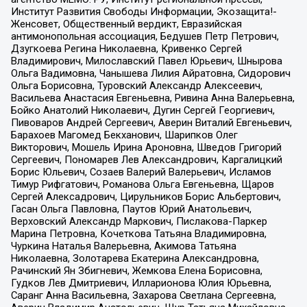
Институт Развития Свободы Информации, Экозащита!-
Женсовет, Общественный вердикт, Евразийская
антимонопольная ассоциация, Бедушев Петр Петрович,
Дзугкоева Регина Николаевна, Кривенко Сергей
Владимирович, Милославский Павел Юрьевич, Шнырова
Ольга Вадимовна, Чанышева Лилия Айратовна, Сидорович
Ольга Борисовна, Туровский Александр Алексеевич,
Васильева Анастасия Евгеньевна, Ривина Анна Валерьевна,
Бойко Анатолий Николаевич, Дугин Сергей Георгиевич,
Пивоваров Андрей Сергеевич, Аверин Виталий Евгеньевич,
Барахоев Магомед Бекханович, Шарипков Олег
Викторович, Мошель Ирина Ароновна, Шведов Григорий
Сергеевич, Пономарев Лев Александрович, Каргалицкий
Борис Юльевич, Созаев Валерий Валерьевич, Исламов
Тимур Рифгатович, Романова Ольга Евгеньевна, Щаров
Сергей Алексадрович, Цирульников Борис Альбертович,
Гасан Ольга Павловна, Паутов Юрий Анатольевич,
Верховский Александр Маркович, Пислакова-Паркер
Марина Петровна, Кочеткова Татьяна Владимировна,
Чуркина Наталья Валерьевна, Акимова Татьяна
Николаевна, Золотарева Екатерина Александровна,
Рачинский Ян Збигневич, Жемкова Елена Борисовна,
Гудков Лев Дмитриевич, Илларионова Юлия Юрьевна,
Саранг Анна Васильевна, Захарова Светлана Сергеевна,