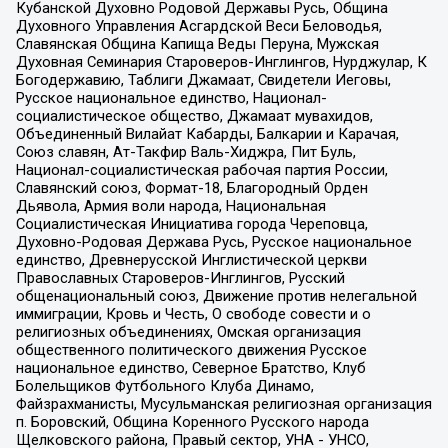
Кубанской Духовно Родовой Державы Русь, Община
Духовного Управления Асгардской Веси Беловодья,
Славянская Община Капища Веды Перуна, Мужская
Духовная Семинария Староверов-Инглингов, Нурджулар, К
Богодержавию, Таблиги Джамаат, Свидетели Иеговы,
Русское национальное единство, Национал-
социалистическое общество, Джамаат мувахидов,
Объединенный Вилайат Кабарды, Балкарии и Карачая,
Союз славян, Ат-Такфир Валь-Хиджра, Пит Буль,
Национал-социалистическая рабочая партия России,
Славянский союз, Формат-18, Благородный Орден
Дьявола, Армия воли народа, Национальная
Социалистическая Инициатива города Череповца,
Духовно-Родовая Держава Русь, Русское национальное
единство, Древнерусской Инглистической церкви
Православных Староверов-Инглингов, Русский
общенациональный союз, Движение против нелегальной
иммиграции, Кровь и Честь, О свободе совести и о
религиозных объединениях, Омская организация
общественного политического движения Русское
национальное единство, Северное Братство, Клуб
Болельщиков Футбольного Клуба Динамо,
Файзрахманисты, Мусульманская религиозная организация
п. Боровский, Община Коренного Русского народа
Щелковского района, Правый сектор, УНА - УНСО,