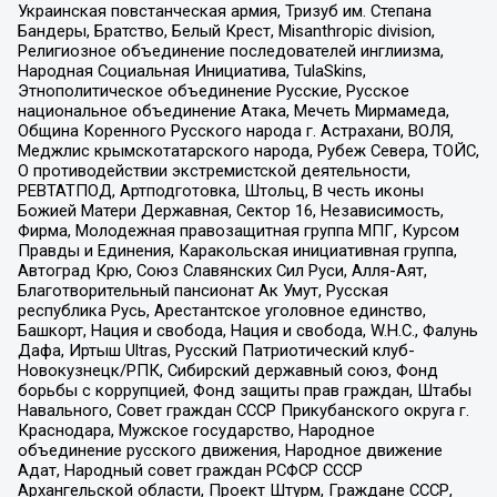
Украинская повстанческая армия, Тризуб им. Степана
Бандеры, Братство, Белый Крест, Misanthropic division,
Религиозное объединение последователей инглиизма,
Народная Социальная Инициатива, TulaSkins,
Этнополитическое объединение Русские, Русское
национальное объединение Атака, Мечеть Мирмамеда,
Община Коренного Русского народа г. Астрахани, ВОЛЯ,
Меджлис крымскотатарского народа, Рубеж Севера, ТОЙС,
О противодействии экстремистской деятельности,
РЕВТАТПОД, Артподготовка, Штольц, В честь иконы
Божией Матери Державная, Сектор 16, Независимость,
Фирма, Молодежная правозащитная группа МПГ, Курсом
Правды и Единения, Каракольская инициативная группа,
Автоград Крю, Союз Славянских Сил Руси, Алля-Аят,
Благотворительный пансионат Ак Умут, Русская
республика Русь, Арестантское уголовное единство,
Башкорт, Нация и свобода, Нация и свобода, W.H.С., Фалунь
Дафа, Иртыш Ultras, Русский Патриотический клуб-
Новокузнецк/РПК, Сибирский державный союз, Фонд
борьбы с коррупцией, Фонд защиты прав граждан, Штабы
Навального, Совет граждан СССР Прикубанского округа г.
Краснодара, Мужское государство, Народное
объединение русского движения, Народное движение
Адат, Народный совет граждан РСФСР СССР
Архангельской области, Проект Штурм, Граждане СССР,