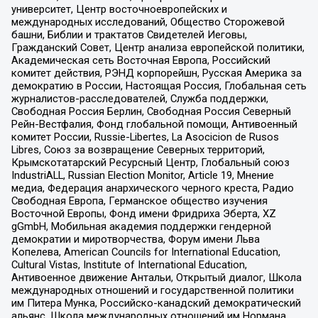
университет, Центр восточноевропейских и
международных исследований, Общество Сторожевой
башни, Библии и трактатов Свидетелей Иеговы,
Гражданский Совет, Центр анализа европейской политики,
Академическая сеть Восточная Европа, Российский
комитет действия, РЭНД корпорейшн, Русская Америка за
демократию в России, Настоящая Россия, Глобальная сеть
журналистов-расследователей, Служба поддержки,
Свободная Россия Берлин, Свободная Россия Северный
Рейн-Вестфалия, Фонд глобальной помощи, Антивоенный
комитет России, Russie-Libertes, La Asocicion de Rusos
Libres, Союз за возвращение Северных территорий,
Крымскотатарский Ресурсный Центр, Глобальный союз
IndustriALL, Russian Election Monitor, Article 19, Мнение
медиа, Федерация анархического черного креста, Радио
Свободная Европа, Германское общество изучения
Восточной Европы, Фонд имени Фридриха Эберта, XZ
gGmbH, Мобильная академия поддержки гендерной
демократии и миротворчества, Форум имени Льва
Копелева, American Councils for International Education,
Cultural Vistas, Institute of International Education,
Антивоенное движение Антальи, Открытый диалог, Школа
международных отношений и государственной политики
им Питера Мунка, Российско-канадский демократический
альянс, Школа международных отношений им Нормана