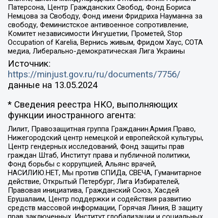
Патерсона, Центр Гражданских Свобод, Фонд Бориса
Немцова за Свободу, Фонд имени Фридриха Науманна за
свободу, Феминистское антивоенное сопротивление,
Комитет независимости Ингушетии, Прометей, Stop
Occupation of Karelia, Вернись живым, Фридом Хаус, СОТА
медиа, Либерально-демократическая Лига Украины
Источник:
https://minjust.gov.ru/ru/documents/7756/
данные на
13.05.2024
* Сведения реестра НКО, выполняющих
функции иностранного агента:
Лилит, Правозащитная группа Гражданин.Армия.Право,
Нижегородский центр немецкой и европейской культуры,
Центр гендерных исследований, Фонд защиты прав
граждан Штаб, Институт права и публичной политики,
Фонд борьбы с коррупцией, Альянс врачей,
НАСИЛИЮ.НЕТ, Мы против СПИДа, СВЕЧА, Гуманитарное
действие, Открытый Петербург, Лига Избирателей,
Правовая инициатива, Гражданский Союз, Хасдей
Ерушалаим, Центр поддержки и содействия развитию
средств массовой информации, Горячая Линия, В защиту
прав заключенных, Институт глобализации и социальных