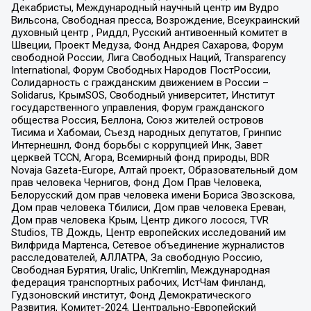
Декабристы, Международный научный центр им Вудро
Вильсона, Свободная пресса, Возрождение, Всеукраинский
духовный центр , Риддл, Русский антивоенный комитет в
Швеции, Проект Медуза, Фонд Андрея Сахарова, Форум
свободной России, Лига Свободных Наций, Transparеncy
International, Форум Свободных Народов ПостРоссии,
Солидарность с гражданским движением в России –
Solidarus, КрымSOS, Свободный университет, Институт
государственного управления, Форум гражданского
общества Россия, Беллона, Союз жителей островов
Тисима и Хабомаи, Съезд народных депутатов, Гринпис
Интернешнл, Фонд борьбы с коррупцией Инк, Завет
церквей TCCN, Агора, Всемирный фонд природы, BDR
Novaja Gazeta-Europe, Алтай проект, Образовательный дом
прав человека Чернигов, Фонд Дом Прав Человека,
Белорусский дом прав человека имени Бориса Звозскова,
Дом прав человека Тбилиси, Дом прав человека Ереван,
Дом прав человека Крым, Центр дикого лосося, TVR
Studios, ТВ Дождь, Центр европейских исследований им
Вилфрида Мартенса, Сетевое объединение журналистов
расследователей, АЛЛАТРА, За свободную Россию,
Свободная Бурятия, Uralic, UnKremlin, Международная
федерация транспортных рабочих, ИстЧам Финланд,
Гудзоновский институт, Фонд Демократического
Развития, Комитет-2024, Центрально-Европейский