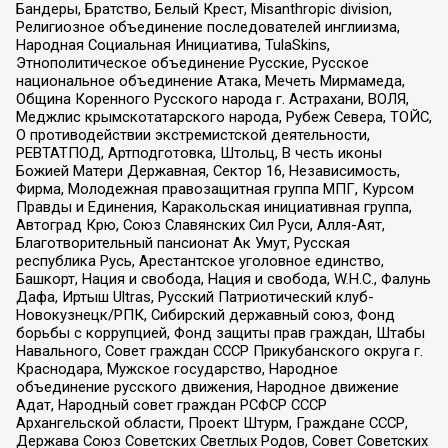
Бандеры, Братство, Белый Крест, Misanthropic division,
Религиозное объединение последователей инглиизма,
Народная Социальная Инициатива, TulaSkins,
Этнополитическое объединение Русские, Русское
национальное объединение Атака, Мечеть Мирмамеда,
Община Коренного Русского народа г. Астрахани, ВОЛЯ,
Меджлис крымскотатарского народа, Рубеж Севера, ТОЙС,
О противодействии экстремистской деятельности,
РЕВТАТПОД, Артподготовка, Штольц, В честь иконы
Божией Матери Державная, Сектор 16, Независимость,
Фирма, Молодежная правозащитная группа МПГ, Курсом
Правды и Единения, Каракольская инициативная группа,
Автоград Крю, Союз Славянских Сил Руси, Алля-Аят,
Благотворительный пансионат Ак Умут, Русская
республика Русь, Арестантское уголовное единство,
Башкорт, Нация и свобода, Нация и свобода, W.H.С., Фалунь
Дафа, Иртыш Ultras, Русский Патриотический клуб-
Новокузнецк/РПК, Сибирский державный союз, Фонд
борьбы с коррупцией, Фонд защиты прав граждан, Штабы
Навального, Совет граждан СССР Прикубанского округа г.
Краснодара, Мужское государство, Народное
объединение русского движения, Народное движение
Адат, Народный совет граждан РСФСР СССР
Архангельской области, Проект Штурм, Граждане СССР,
Держава Союз Советских Светлых Родов, Совет Советских