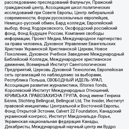
расследованию преследований Фалуньгун, Пражский
гражданский центр, Ассоциация школ политических
исследований при Совете Европы, Центр либеральной
современности, Форум русскоязычных европейцев,
Немецко-русский обмен, Бард колледж, Европейский
выбор, Фонд Ходорковского, Оксфордский российский
фонд, Фонд Будущее России, Компания свободы
информации, Проект Медиа, Международное партнерство
за права человека, Духовное Управление Евангельских
Христиан Украинской Христианской Церкви, Новое
Поколение, Духовное Учебное Заведение Международный
Библейский Колледж, Международное христианское
движение, Всемирный Институт Саентологических
Предприятий, Церковь Духовной Технологии, Европейская
сеть организаций по наблюдению за выборами,
Республика Польша, СВОБОДНЫЙ ИДЕЛЬ-УРАЛ,
Ассоциация развития журналистики, IStories fonds,
Королевский Институт Международных Отношений,
КРИМСЬКА ПРАВОЗАХИСНА ГРУПА, Фонд имени Генриха
Бёлля, Stichting Bellingcat, Bellingcat Ltd, The Insider, Институт
правовой инициативы Центральной и Восточной Европы,
Фонд Открытой Эстонии, Calvert 22 Foundation, Канадский
украинский конгресс, Институт Макдональда-Лорье,
Украинская национальная федерация Канады,
Декабристы, Международный научный центр им Вудро