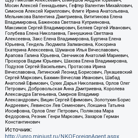
Мосин Алексей Геннадьевич, Гефтер Валентин Михайлович,
Симонов Алексей Кириллович, Флиге Ирина Анатольевна,
Мельникова Валентина Дмитриевна, Вититинова Елена
Владимировна, Баженова Светлана Куприяновна,
Максимов Сергей Владимирович, Беляев Сергей Иванович,
Голубева Елена Николаевна, Ганнушкина Светлана
Алексеевна, Закс Елена Владимировна, Буртина Елена
Юрьевна, Гендель Людмила Залмановна, Кокорина
Екатерина Алексеевна, Шуманов Илья Вячеславович,
Арапова Галина Юрьевна, Свечников Анатолий Мариевич,
Прохоров Вадим Юрьевич, Шахова Елена Владимировна,
Подузов Сергей Васильевич, Протасова Ирина
Вячеславовна, Литинский Леонид Борисович, Лукашевский
Сергей Маркович, Бахмин Вячеслав Иванович, Шабад
Анатолий Ефимович, Сухих Дарья Николаевна, Орлов Олег
Петрович, Добровольская Анна Дмитриевна, Королева
Александра Евгеньевна, Смирнов Владимир
Александрович, Вицин Сергей Ефимович, Золотухин Борис
Андреевич, Левинсон Лев Семенович, Локшина Татьяна
Иосифовна, Орлов Олег Петрович, Полякова Мара
Федоровна, Резник Генри Маркович, Захаров Герман
Константинович
Источник:
http://unro.minjust.ru/NKOForeignAgent.aspx