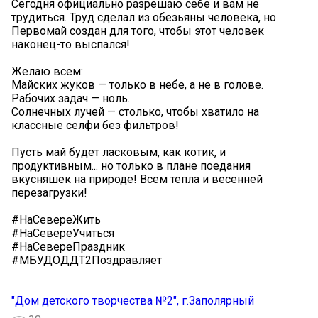
Сегодня официально разрешаю себе и вам не
трудиться. Труд сделал из обезьяны человека, но
Первомай создан для того, чтобы этот человек
наконец-то выспался!
Желаю всем:
Майских жуков — только в небе, а не в голове.
Рабочих задач — ноль.
Солнечных лучей — столько, чтобы хватило на
классные селфи без фильтров! ️
Пусть май будет ласковым, как котик, и
продуктивным... но только в плане поедания
вкусняшек на природе! Всем тепла и весенней
перезагрузки!
#НаСевереЖить
#НаСевереУчиться
#НаСевереПраздник
#МБУДОДДТ2Поздравляет
"Дом детского творчества №2", г.Заполярный