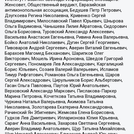
Женсовет, Общественный вердикт, Евразийская
антимонопольная ассоциация, Бедушев Петр Петрович,
Дзугкоева Регина Николаевна, Кривенко Сергей
Владимирович, Милославский Павел Юрьевич, Шнырова
Ольга Вадимовна, Чанышева Лилия Айратовна, Сидорович
Ольга Борисовна, Туровский Александр Алексеевич,
Васильева Анастасия Евгеньевна, Ривина Анна Валерьевна,
Бойко Анатолий Николаевич, Дугин Сергей Георгиевич,
Пивоваров Андрей Сергеевич, Аверин Виталий Евгеньевич,
Барахоев Магомед Бекханович, Шарипков Олег
Викторович, Мошель Ирина Ароновна, Шведов Григорий
Сергеевич, Пономарев Лев Александрович, Каргалицкий
Борис Юльевич, Созаев Валерий Валерьевич, Исламов
Тимур Рифгатович, Романова Ольга Евгеньевна, Щаров
Сергей Алексадрович, Цирульников Борис Альбертович,
Гасан Ольга Павловна, Паутов Юрий Анатольевич,
Верховский Александр Маркович, Пислакова-Паркер
Марина Петровна, Кочеткова Татьяна Владимировна,
Чуркина Наталья Валерьевна, Акимова Татьяна
Николаевна, Золотарева Екатерина Александровна,
Рачинский Ян Збигневич, Жемкова Елена Борисовна,
Гудков Лев Дмитриевич, Илларионова Юлия Юрьевна,
Саранг Анна Васильевна, Захарова Светлана Сергеевна,
Аверин Владимир Анатольевич, Щур Татьяна Михайловна,
Щур Николай Алексеевич, Блинушов Андрей Юрьевич,