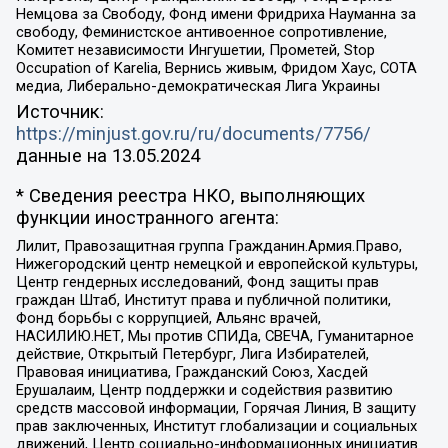
Немцова за Свободу, Фонд имени Фридриха Науманна за
свободу, Феминистское антивоенное сопротивление,
Комитет независимости Ингушетии, Прометей, Stop
Occupation of Karelia, Вернись живым, Фридом Хаус, СОТА
медиа, Либерально-демократическая Лига Украины
Источник:
https://minjust.gov.ru/ru/documents/7756/
данные на
13.05.2024
* Сведения реестра НКО, выполняющих
функции иностранного агента:
Лилит, Правозащитная группа Гражданин.Армия.Право,
Нижегородский центр немецкой и европейской культуры,
Центр гендерных исследований, Фонд защиты прав
граждан Штаб, Институт права и публичной политики,
Фонд борьбы с коррупцией, Альянс врачей,
НАСИЛИЮ.НЕТ, Мы против СПИДа, СВЕЧА, Гуманитарное
действие, Открытый Петербург, Лига Избирателей,
Правовая инициатива, Гражданский Союз, Хасдей
Ерушалаим, Центр поддержки и содействия развитию
средств массовой информации, Горячая Линия, В защиту
прав заключенных, Институт глобализации и социальных
движений, Центр социально-информационных инициатив