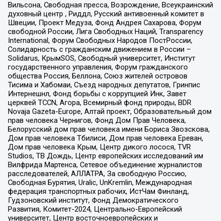
Вильсона, Свободная пресса, Возрождение, Всеукраинский
духовный центр , Риддл, Русский антивоенный комитет в
Швеции, Проект Медуза, Фонд Андрея Сахарова, Форум
свободной России, Лига Свободных Наций, Transparеncy
International, Форум Свободных Народов ПостРоссии,
Солидарность с гражданским движением в России –
Solidarus, КрымSOS, Свободный университет, Институт
государственного управления, Форум гражданского
общества Россия, Беллона, Союз жителей островов
Тисима и Хабомаи, Съезд народных депутатов, Гринпис
Интернешнл, Фонд борьбы с коррупцией Инк, Завет
церквей TCCN, Агора, Всемирный фонд природы, BDR
Novaja Gazeta-Europe, Алтай проект, Образовательный дом
прав человека Чернигов, Фонд Дом Прав Человека,
Белорусский дом прав человека имени Бориса Звозскова,
Дом прав человека Тбилиси, Дом прав человека Ереван,
Дом прав человека Крым, Центр дикого лосося, TVR
Studios, ТВ Дождь, Центр европейских исследований им
Вилфрида Мартенса, Сетевое объединение журналистов
расследователей, АЛЛАТРА, За свободную Россию,
Свободная Бурятия, Uralic, UnKremlin, Международная
федерация транспортных рабочих, ИстЧам Финланд,
Гудзоновский институт, Фонд Демократического
Развития, Комитет-2024, Центрально-Европейский
университет, Центр восточноевропейских и