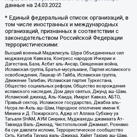
данные на
24.03.2022
* Единый федеральный список организаций, в
том числе иностранных и международных
организаций, признанных в соответствии с
законодательством Российской Федерации
террористическими:
Высший военный Маджлисуль Шура Объединенных сил
моджахедов Кавказа, Конгресс народов Ичкерии и
Дагестана, База, Асбат аль-Ансар, Священная война,
Исламская группа, Братья-мусульмане, Партия исламского
освобождения, Лашкар-И-Тайба, Исламская группа,
Движение Талибан, Исламская партия Туркестана,
Общество социальных реформ, Общество возрождения
исламского наследия, Дом двух святых, Джунд аш-Шам,
Исламский джихад, Аль-Каида, Имарат Кавказ, АБТО,
Правый сектор, Исламское государство, Джабха аль-
Нусра ли-Ахль аш-Шам, Народное ополчение имени К.
Минина и Д. Пожарского, Аджр от Аллаха Субхану уа
Тагьаля SHAM, АУМ Синрике, Муджахеды джамаата Ат-
Тавхида Валь-Джихад, Чистопольский Джамаат, Рохнамо
ба суи давлати исломи, Террористическое сообщество
Сеть, Катиба Таухид валь-Джихад, Хайят Тахрир аш-Шам,