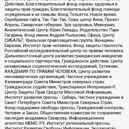
Действие, Благотворительный фонд охраны здоровья и
защиты прав граждан, Благотворительный фонд помощи
осужденным и их семьям, Фонд Тольятти, Новое время,
Серебряная тайга, Так-Так-Так, Сова, центр Анна, Проект
Апрель, Самарская губерния, Эра здоровья, Мемориал,
Аналитический Центр Юрия Левады, Издательство Парк
Гагарина, Фонд имени Андрея Рылькова, Сфера, Центр
СИБАЛЬТ, Уральская правозащитная группа, Женщины
Евразии, Институт прав человека, Фонд защиты гласности,
Российский исследовательский центр по правам человека,
Дальневосточный центр развития гражданских инициатив
и социального партнерства, Гражданское действие, Центр
независимых социологических исследований, Сутяжник,
АКАДЕМИЯ ПО ПРАВАМ ЧЕЛОВЕКА, Центр развития
некоммерческих организаций, Частное учреждение в
Калининграде Совета Министров северных стран,
Гражданское содействие, Трансперенси Интернешнл-Р,
Центр Защиты Прав Средств Массовой Информации,
Институт развития прессы - Сибирь, Частное учреждение в
Санкт-Петербурге Совета Министров Северных Стран,
Фонд поддержки свободы прессы, Гражданский контроль,
Человек и Закон, Общественная комиссия по сохранению
наследия академика Сахарова, Информационное
агентство МЕМО. РУ, Институт региональной прессы,
Институт Развития Свободы Информации, Экозащита!-