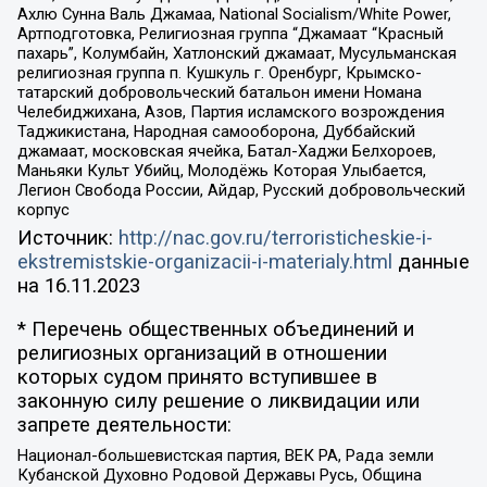
Ахлю Сунна Валь Джамаа, National Socialism/White Power,
Артподготовка, Религиозная группа “Джамаат “Красный
пахарь”, Колумбайн, Хатлонский джамаат, Мусульманская
религиозная группа п. Кушкуль г. Оренбург, Крымско-
татарский добровольческий батальон имени Номана
Челебиджихана, Азов, Партия исламского возрождения
Таджикистана, Народная самооборона, Дуббайский
джамаат, московская ячейка, Батал-Хаджи Белхороев,
Маньяки Культ Убийц, Молодёжь Которая Улыбается,
Легион Свобода России, Айдар, Русский добровольческий
корпус
Источник:
http://nac.gov.ru/terroristicheskie-i-
ekstremistskie-organizacii-i-materialy.html
данные
на
16.11.2023
* Перечень общественных объединений и
религиозных организаций в отношении
которых судом принято вступившее в
законную силу решение о ликвидации или
запрете деятельности:
Национал-большевистская партия, ВЕК РА, Рада земли
Кубанской Духовно Родовой Державы Русь, Община