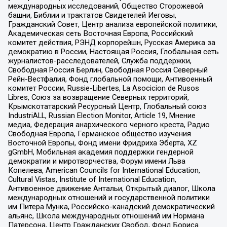
международных исследований, Общество Сторожевой
башни, Библии и трактатов Свидетелей Иеговы,
Гражданский Совет, Центр анализа европейской политики,
Академическая сеть Восточная Европа, Российский
комитет действия, РЭНД корпорейшн, Русская Америка за
демократию в России, Настоящая Россия, Глобальная сеть
журналистов-расследователей, Служба поддержки,
Свободная Россия Берлин, Свободная Россия Северный
Рейн-Вестфалия, Фонд глобальной помощи, Антивоенный
комитет России, Russie-Libertes, La Asocicion de Rusos
Libres, Союз за возвращение Северных территорий,
Крымскотатарский Ресурсный Центр, Глобальный союз
IndustriALL, Russian Election Monitor, Article 19, Мнение
медиа, Федерация анархического черного креста, Радио
Свободная Европа, Германское общество изучения
Восточной Европы, Фонд имени Фридриха Эберта, XZ
gGmbH, Мобильная академия поддержки гендерной
демократии и миротворчества, Форум имени Льва
Копелева, American Councils for International Education,
Cultural Vistas, Institute of International Education,
Антивоенное движение Антальи, Открытый диалог, Школа
международных отношений и государственной политики
им Питера Мунка, Российско-канадский демократический
альянс, Школа международных отношений им Нормана
Патерсона, Центр Гражданских Свобод, Фонд Бориса