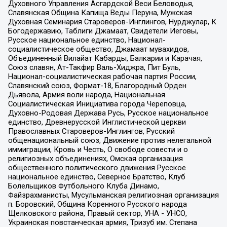
Духовного Управления Асгардской Веси Беловодья,
Славянская Община Капища Веды Перуна, Мужская
Духовная Семинария Староверов-Инглингов, Нурджулар, К
Богодержавию, Таблиги Джамаат, Свидетели Иеговы,
Русское национальное единство, Национал-
социалистическое общество, Джамаат мувахидов,
Объединенный Вилайат Кабарды, Балкарии и Карачая,
Союз славян, Ат-Такфир Валь-Хиджра, Пит Буль,
Национал-социалистическая рабочая партия России,
Славянский союз, Формат-18, Благородный Орден
Дьявола, Армия воли народа, Национальная
Социалистическая Инициатива города Череповца,
Духовно-Родовая Держава Русь, Русское национальное
единство, Древнерусской Инглистической церкви
Православных Староверов-Инглингов, Русский
общенациональный союз, Движение против нелегальной
иммиграции, Кровь и Честь, О свободе совести и о
религиозных объединениях, Омская организация
общественного политического движения Русское
национальное единство, Северное Братство, Клуб
Болельщиков Футбольного Клуба Динамо,
Файзрахманисты, Мусульманская религиозная организация
п. Боровский, Община Коренного Русского народа
Щелковского района, Правый сектор, УНА - УНСО,
Украинская повстанческая армия, Тризуб им. Степана