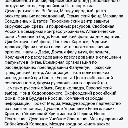
современной России, Черноморский фонд регионального
сотрудничества, Европейская Платформа за
Демократические Выборы, Международный центр
электоральных исследований, Германский фонд Маршалла
Соединенных Штатов, Тихоокеанский центр защиты
окружающей среды и природных ресурсов, Свободная
Россия, Всемирный конгресс украинцев, Атлантический
совет, Человек в беде, Европейский фонд за демократию,
Джеймстаунский фонд, Прожект Хармони, Родники
дракона, Врачи против насильственного извлечения
органов, Фалунь Дафа, Друзья Фалуньгун, Фалуньгун,
Коалиция по расследованию преследования в отношении
Фалуньгун в Китае, Всемирная организация по
расследованию преследований Фалуньгун, Пражский
гражданский центр, Ассоциация школ политических
исследований при Совете Европы, Центр либеральной
современности, Форум русскоязычных европейцев,
Немецко-русский обмен, Бард колледж, Европейский
выбор, Фонд Ходорковского, Оксфордский российский
фонд, Фонд Будущее России, Компания свободы
информации, Проект Медиа, Международное партнерство
за права человека, Духовное Управление Евангельских
Христиан Украинской Христианской Церкви, Новое
Поколение, Духовное Учебное Заведение Международный
Библейский Колледж, Международное христианское