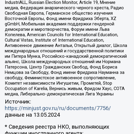
IndustriALL, Russian Election Monitor, Article 19, Мнение
медиа, Федерация анархического черного креста, Радио
Свободная Европа, Германское общество изучения
Восточной Европы, Фонд имени Фридриха Эберта, XZ
gGmbH, Мобильная академия поддержки гендерной
демократии и миротворчества, Форум имени Льва
Копелева, American Councils for International Education,
Cultural Vistas, Institute of International Education,
Антивоенное движение Антальи, Открытый диалог, Школа
международных отношений и государственной политики
им Питера Мунка, Российско-канадский демократический
альянс, Школа международных отношений им Нормана
Патерсона, Центр Гражданских Свобод, Фонд Бориса
Немцова за Свободу, Фонд имени Фридриха Науманна за
свободу, Феминистское антивоенное сопротивление,
Комитет независимости Ингушетии, Прометей, Stop
Occupation of Karelia, Вернись живым, Фридом Хаус, СОТА
медиа, Либерально-демократическая Лига Украины
Источник:
https://minjust.gov.ru/ru/documents/7756/
данные на
13.05.2024
* Сведения реестра НКО, выполняющих
функции иностранного агента: