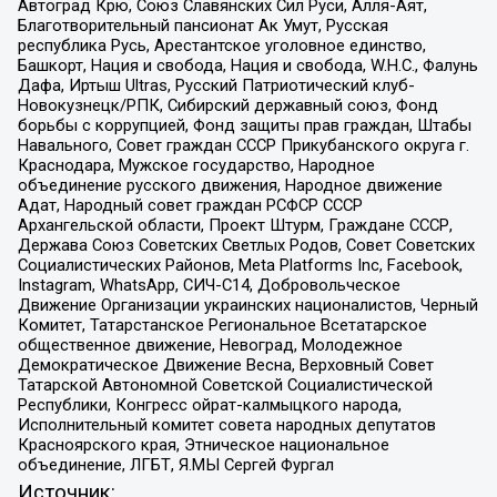
Автоград Крю, Союз Славянских Сил Руси, Алля-Аят,
Благотворительный пансионат Ак Умут, Русская
республика Русь, Арестантское уголовное единство,
Башкорт, Нация и свобода, Нация и свобода, W.H.С., Фалунь
Дафа, Иртыш Ultras, Русский Патриотический клуб-
Новокузнецк/РПК, Сибирский державный союз, Фонд
борьбы с коррупцией, Фонд защиты прав граждан, Штабы
Навального, Совет граждан СССР Прикубанского округа г.
Краснодара, Мужское государство, Народное
объединение русского движения, Народное движение
Адат, Народный совет граждан РСФСР СССР
Архангельской области, Проект Штурм, Граждане СССР,
Держава Союз Советских Светлых Родов, Совет Советских
Социалистических Районов, Meta Platforms Inc, Facebook,
Instagram, WhatsApp, СИЧ-С14, Добровольческое
Движение Организации украинских националистов, Черный
Комитет, Татарстанское Региональное Всетатарское
общественное движение, Невоград, Молодежное
Демократическое Движение Весна, Верховный Совет
Татарской Автономной Советской Социалистической
Республики, Конгресс ойрат-калмыцкого народа,
Исполнительный комитет совета народных депутатов
Красноярского края, Этническое национальное
объединение, ЛГБТ, Я.МЫ Сергей Фургал
Источник: