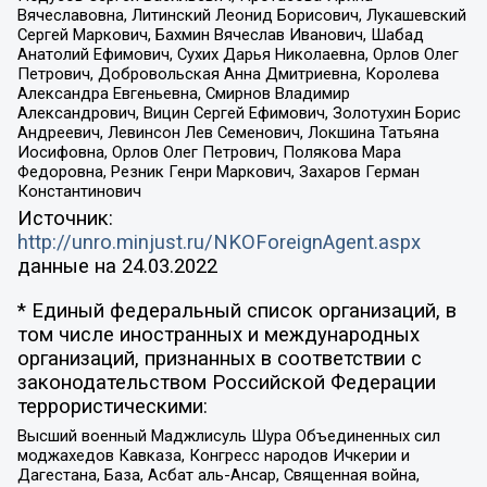
Вячеславовна, Литинский Леонид Борисович, Лукашевский
Сергей Маркович, Бахмин Вячеслав Иванович, Шабад
Анатолий Ефимович, Сухих Дарья Николаевна, Орлов Олег
Петрович, Добровольская Анна Дмитриевна, Королева
Александра Евгеньевна, Смирнов Владимир
Александрович, Вицин Сергей Ефимович, Золотухин Борис
Андреевич, Левинсон Лев Семенович, Локшина Татьяна
Иосифовна, Орлов Олег Петрович, Полякова Мара
Федоровна, Резник Генри Маркович, Захаров Герман
Константинович
Источник:
http://unro.minjust.ru/NKOForeignAgent.aspx
данные на
24.03.2022
* Единый федеральный список организаций, в
том числе иностранных и международных
организаций, признанных в соответствии с
законодательством Российской Федерации
террористическими:
Высший военный Маджлисуль Шура Объединенных сил
моджахедов Кавказа, Конгресс народов Ичкерии и
Дагестана, База, Асбат аль-Ансар, Священная война,