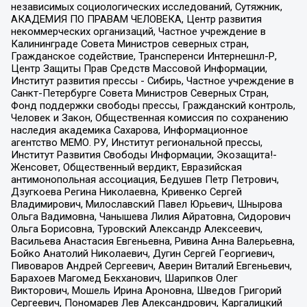
независимых социологических исследований, Сутяжник,
АКАДЕМИЯ ПО ПРАВАМ ЧЕЛОВЕКА, Центр развития
некоммерческих организаций, Частное учреждение в
Калининграде Совета Министров северных стран,
Гражданское содействие, Трансперенси Интернешнл-Р,
Центр Защиты Прав Средств Массовой Информации,
Институт развития прессы - Сибирь, Частное учреждение в
Санкт-Петербурге Совета Министров Северных Стран,
Фонд поддержки свободы прессы, Гражданский контроль,
Человек и Закон, Общественная комиссия по сохранению
наследия академика Сахарова, Информационное
агентство МЕМО. РУ, Институт региональной прессы,
Институт Развития Свободы Информации, Экозащита!-
Женсовет, Общественный вердикт, Евразийская
антимонопольная ассоциация, Бедушев Петр Петрович,
Дзугкоева Регина Николаевна, Кривенко Сергей
Владимирович, Милославский Павел Юрьевич, Шнырова
Ольга Вадимовна, Чанышева Лилия Айратовна, Сидорович
Ольга Борисовна, Туровский Александр Алексеевич,
Васильева Анастасия Евгеньевна, Ривина Анна Валерьевна,
Бойко Анатолий Николаевич, Дугин Сергей Георгиевич,
Пивоваров Андрей Сергеевич, Аверин Виталий Евгеньевич,
Барахоев Магомед Бекханович, Шарипков Олег
Викторович, Мошель Ирина Ароновна, Шведов Григорий
Сергеевич, Пономарев Лев Александрович, Каргалицкий