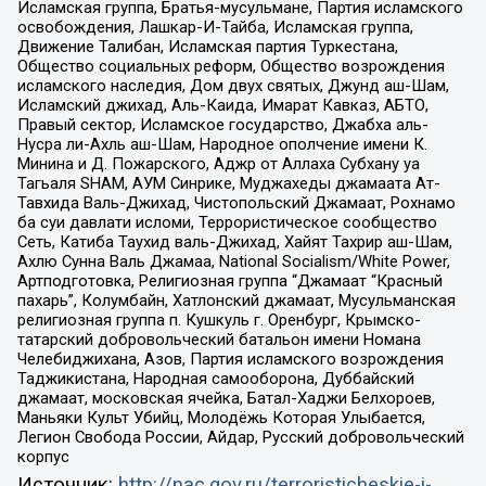
Исламская группа, Братья-мусульмане, Партия исламского
освобождения, Лашкар-И-Тайба, Исламская группа,
Движение Талибан, Исламская партия Туркестана,
Общество социальных реформ, Общество возрождения
исламского наследия, Дом двух святых, Джунд аш-Шам,
Исламский джихад, Аль-Каида, Имарат Кавказ, АБТО,
Правый сектор, Исламское государство, Джабха аль-
Нусра ли-Ахль аш-Шам, Народное ополчение имени К.
Минина и Д. Пожарского, Аджр от Аллаха Субхану уа
Тагьаля SHAM, АУМ Синрике, Муджахеды джамаата Ат-
Тавхида Валь-Джихад, Чистопольский Джамаат, Рохнамо
ба суи давлати исломи, Террористическое сообщество
Сеть, Катиба Таухид валь-Джихад, Хайят Тахрир аш-Шам,
Ахлю Сунна Валь Джамаа, National Socialism/White Power,
Артподготовка, Религиозная группа “Джамаат “Красный
пахарь”, Колумбайн, Хатлонский джамаат, Мусульманская
религиозная группа п. Кушкуль г. Оренбург, Крымско-
татарский добровольческий батальон имени Номана
Челебиджихана, Азов, Партия исламского возрождения
Таджикистана, Народная самооборона, Дуббайский
джамаат, московская ячейка, Батал-Хаджи Белхороев,
Маньяки Культ Убийц, Молодёжь Которая Улыбается,
Легион Свобода России, Айдар, Русский добровольческий
корпус
Источник:
http://nac.gov.ru/terroristicheskie-i-