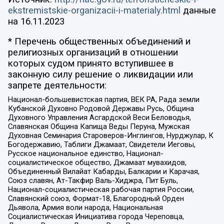
ekstremistskie-organizacii-i-materialy.html
данные
на
16.11.2023
* Перечень общественных объединений и
религиозных организаций в отношении
которых судом принято вступившее в
законную силу решение о ликвидации или
запрете деятельности:
Национал-большевистская партия, ВЕК РА, Рада земли
Кубанской Духовно Родовой Державы Русь, Община
Духовного Управления Асгардской Веси Беловодья,
Славянская Община Капища Веды Перуна, Мужская
Духовная Семинария Староверов-Инглингов, Нурджулар, К
Богодержавию, Таблиги Джамаат, Свидетели Иеговы,
Русское национальное единство, Национал-
социалистическое общество, Джамаат мувахидов,
Объединенный Вилайат Кабарды, Балкарии и Карачая,
Союз славян, Ат-Такфир Валь-Хиджра, Пит Буль,
Национал-социалистическая рабочая партия России,
Славянский союз, Формат-18, Благородный Орден
Дьявола, Армия воли народа, Национальная
Социалистическая Инициатива города Череповца,