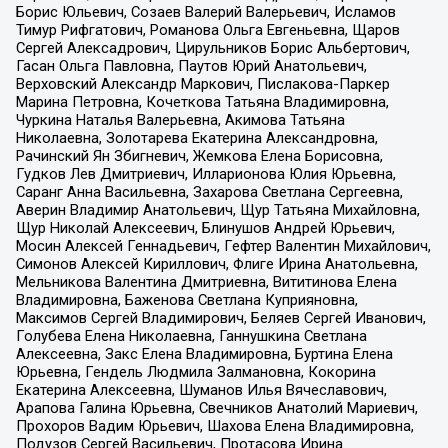
Борис Юльевич, Созаев Валерий Валерьевич, Исламов
Тимур Рифгатович, Романова Ольга Евгеньевна, Щаров
Сергей Алексадрович, Цирульников Борис Альбертович,
Гасан Ольга Павловна, Паутов Юрий Анатольевич,
Верховский Александр Маркович, Пислакова-Паркер
Марина Петровна, Кочеткова Татьяна Владимировна,
Чуркина Наталья Валерьевна, Акимова Татьяна
Николаевна, Золотарева Екатерина Александровна,
Рачинский Ян Збигневич, Жемкова Елена Борисовна,
Гудков Лев Дмитриевич, Илларионова Юлия Юрьевна,
Саранг Анна Васильевна, Захарова Светлана Сергеевна,
Аверин Владимир Анатольевич, Щур Татьяна Михайловна,
Щур Николай Алексеевич, Блинушов Андрей Юрьевич,
Мосин Алексей Геннадьевич, Гефтер Валентин Михайлович,
Симонов Алексей Кириллович, Флиге Ирина Анатольевна,
Мельникова Валентина Дмитриевна, Вититинова Елена
Владимировна, Баженова Светлана Куприяновна,
Максимов Сергей Владимирович, Беляев Сергей Иванович,
Голубева Елена Николаевна, Ганнушкина Светлана
Алексеевна, Закс Елена Владимировна, Буртина Елена
Юрьевна, Гендель Людмила Залмановна, Кокорина
Екатерина Алексеевна, Шуманов Илья Вячеславович,
Арапова Галина Юрьевна, Свечников Анатолий Мариевич,
Прохоров Вадим Юрьевич, Шахова Елена Владимировна,
Подузов Сергей Васильевич, Протасова Ирина