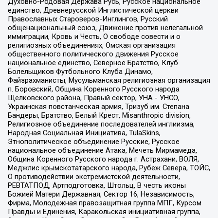
Духовно-Родовая Держава Русь, Русское национальное
единство, Древнерусской Инглистической церкви
Православных Староверов-Инглингов, Русский
общенациональный союз, Движение против нелегальной
иммиграции, Кровь и Честь, О свободе совести и о
религиозных объединениях, Омская организация
общественного политического движения Русское
национальное единство, Северное Братство, Клуб
Болельщиков Футбольного Клуба Динамо,
Файзрахманисты, Мусульманская религиозная организация
п. Боровский, Община Коренного Русского народа
Щелковского района, Правый сектор, УНА - УНСО,
Украинская повстанческая армия, Тризуб им. Степана
Бандеры, Братство, Белый Крест, Misanthropic division,
Религиозное объединение последователей инглиизма,
Народная Социальная Инициатива, TulaSkins,
Этнополитическое объединение Русские, Русское
национальное объединение Атака, Мечеть Мирмамеда,
Община Коренного Русского народа г. Астрахани, ВОЛЯ,
Меджлис крымскотатарского народа, Рубеж Севера, ТОЙС,
О противодействии экстремистской деятельности,
РЕВТАТПОД, Артподготовка, Штольц, В честь иконы
Божией Матери Державная, Сектор 16, Независимость,
Фирма, Молодежная правозащитная группа МПГ, Курсом
Правды и Единения, Каракольская инициативная группа,