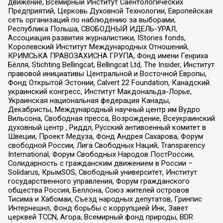
движение, Всемирный Институт Саентологических
Предприятий, Церковь Духовной Технологии, Европейская
сеть организаций по наблюдению за выборами,
Республика Польша, СВОБОДНЫЙ ИДЕЛЬ-УРАЛ,
Ассоциация развития журналистики, IStories fonds,
Королевский Институт Международных Отношений,
КРИМСЬКА ПРАВОЗАХИСНА ГРУПА, Фонд имени Генриха
Бёлля, Stichting Bellingcat, Bellingcat Ltd, The Insider, Институт
правовой инициативы Центральной и Восточной Европы,
Фонд Открытой Эстонии, Calvert 22 Foundation, Канадский
украинский конгресс, Институт Макдональда-Лорье,
Украинская национальная федерация Канады,
Декабристы, Международный научный центр им Вудро
Вильсона, Свободная пресса, Возрождение, Всеукраинский
духовный центр , Риддл, Русский антивоенный комитет в
Швеции, Проект Медуза, Фонд Андрея Сахарова, Форум
свободной России, Лига Свободных Наций, Transparеncy
International, Форум Свободных Народов ПостРоссии,
Солидарность с гражданским движением в России –
Solidarus, КрымSOS, Свободный университет, Институт
государственного управления, Форум гражданского
общества Россия, Беллона, Союз жителей островов
Тисима и Хабомаи, Съезд народных депутатов, Гринпис
Интернешнл, Фонд борьбы с коррупцией Инк, Завет
церквей TCCN, Агора, Всемирный фонд природы, BDR