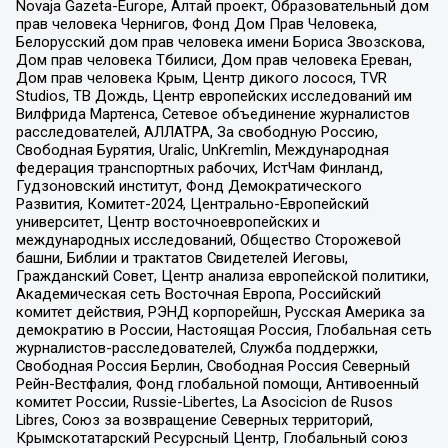
Novaja Gazeta-Europe, Алтай проект, Образовательный дом
прав человека Чернигов, Фонд Дом Прав Человека,
Белорусский дом прав человека имени Бориса Звозскова,
Дом прав человека Тбилиси, Дом прав человека Ереван,
Дом прав человека Крым, Центр дикого лосося, TVR
Studios, ТВ Дождь, Центр европейских исследований им
Вилфрида Мартенса, Сетевое объединение журналистов
расследователей, АЛЛАТРА, За свободную Россию,
Свободная Бурятия, Uralic, UnKremlin, Международная
федерация транспортных рабочих, ИстЧам Финланд,
Гудзоновский институт, Фонд Демократического
Развития, Комитет-2024, Центрально-Европейский
университет, Центр восточноевропейских и
международных исследований, Общество Сторожевой
башни, Библии и трактатов Свидетелей Иеговы,
Гражданский Совет, Центр анализа европейской политики,
Академическая сеть Восточная Европа, Российский
комитет действия, РЭНД корпорейшн, Русская Америка за
демократию в России, Настоящая Россия, Глобальная сеть
журналистов-расследователей, Служба поддержки,
Свободная Россия Берлин, Свободная Россия Северный
Рейн-Вестфалия, Фонд глобальной помощи, Антивоенный
комитет России, Russie-Libertes, La Asocicion de Rusos
Libres, Союз за возвращение Северных территорий,
Крымскотатарский Ресурсный Центр, Глобальный союз