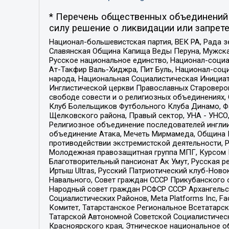
* Перечень общественных объединений 
силу решение о ликвидации или запрете
Национал-большевистская партия, ВЕК РА, Рада 
Славянская Община Капища Веды Перуна, Мужская
Русское национальное единство, Национал-социа
Ат-Такфир Валь-Хиджра, Пит Буль, Национал-соц
народа, Национальная Социалистическая Инициат
Инглистической церкви Православных Староверов
свободе совести и о религиозных объединениях,
Клуб Болельщиков Футбольного Клуба Динамо, Фа
Щелковского района, Правый сектор, УНА - УНСО, У
Религиозное объединение последователей инглии
объединение Атака, Мечеть Мирмамеда, Община К
противодействии экстремистской деятельности, 
Молодежная правозащитная группа МПГ, Курсом П
Благотворительный пансионат Ак Умут, Русская ре
Иртыш Ultras, Русский Патриотический клуб-Нов
Навального, Совет граждан СССР Прикубанского 
Народный совет граждан РСФСР СССР Архангельск
Социалистических Районов, Meta Platforms Inc, 
Комитет, Татарстанское Региональное Всетатар
Татарской Автономной Советской Социалистическ
Красноярского края, Этническое национальное о