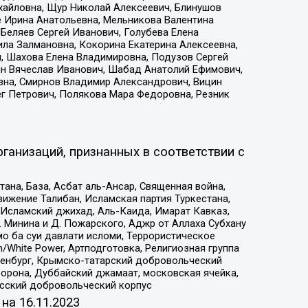
ихайловна, Щур Николай Алексеевич, Блинушов
е Ирина Анатольевна, Мельникова Валентина
Беляев Сергей Иванович, Голубева Елена
ила Залмановна, Кокорина Екатерина Алексеевна,
, Шахова Елена Владимировна, Подузов Сергей
ин Вячеслав Иванович, Шабад Анатолий Ефимович,
вна, Смирнов Владимир Александрович, Вицин
ег Петрович, Полякова Мара Федоровна, Резник
ганизаций, признанных в соответствии с
на, База, Асбат аль-Ансар, Священная война,
ижение Талибан, Исламская партия Туркестана,
Исламский джихад, Аль-Каида, Имарат Кавказ,
 Минина и Д. Пожарского, Аджр от Аллаха Субхану
о ба суи давлати исломи, Террористическое
/White Power, Артподготовка, Религиозная группа
Оренбург, Крымско-татарский добровольческий
орона, Дуббайский джамаат, московская ячейка,
усский добровольческий корпус
 на
16.11.2023