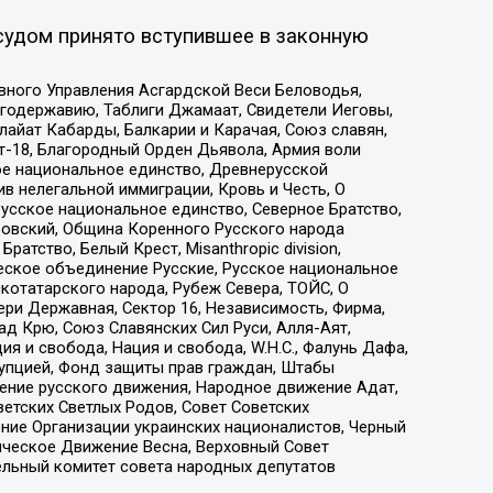
судом принято вступившее в законную
вного Управления Асгардской Веси Беловодья,
годержавию, Таблиги Джамаат, Свидетели Иеговы,
айат Кабарды, Балкарии и Карачая, Союз славян,
т-18, Благородный Орден Дьявола, Армия воли
ое национальное единство, Древнерусской
 нелегальной иммиграции, Кровь и Честь, О
усское национальное единство, Северное Братство,
ровский, Община Коренного Русского народа
атство, Белый Крест, Misanthropic division,
еское объединение Русские, Русское национальное
котатарского народа, Рубеж Севера, ТОЙС, О
ри Державная, Сектор 16, Независимость, Фирма,
д Крю, Союз Славянских Сил Руси, Алля-Аят,
я и свобода, Нация и свобода, W.H.С., Фалунь Дафа,
рупцией, Фонд защиты прав граждан, Штабы
ение русского движения, Народное движение Адат,
етских Светлых Родов, Совет Советских
ение Организации украинских националистов, Черный
ическое Движение Весна, Верховный Совет
ельный комитет совета народных депутатов