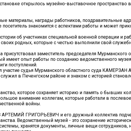
становке открылось музейно-выставочное пространство в 
ные материалы, награды работников, поздравительные адр
е посетитель знакомится с аспектами работы и может прик
тории об участниках специальной военной операции и раб
 своих родных, которые с честью выполнили свой служебн
а присутствовал заместитель председателя Мурманского о
имеет опыт работы по созданию ведомственного музея 
иги поступлений.
л участие судья Мурманского областного суда КАМЕРЗА
лужил в Печенгском районе и знаком с историей становл
анство, которое сохраняет историю и память о бывших кол
 большое внимание коллегам, которые работали в послево
чественной войны.
В АРТЕМИЙ ГРИГОРЬЕВИЧ и его дружный коллектив подч
анства. Ведомственный музей - это сохранение историческ
истемы, хранятся документы, личные вещи сотрудников, н