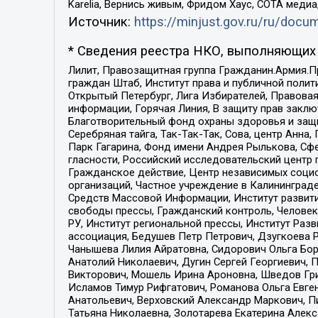
Karelia, Вернись живым, Фридом Хаус, СОТА меди
Источник:
https://minjust.gov.ru/ru/doc
* Сведения реестра НКО, выполняющих 
Лилит, Правозащитная группа Гражданин.Армия.П
граждан Штаб, Институт права и публичной поли
Открытый Петербург, Лига Избирателей, Правова
информации, Горячая Линия, В защиту прав закл
Благотворительный фонд охраны здоровья и защи
Серебряная тайга, Так-Так-Так, Сова, центр Анн
Парк Гагарина, Фонд имени Андрея Рылькова, Сф
гласности, Российский исследовательский центр 
Гражданское действие, Центр независимых соци
организаций, Частное учреждение в Калининград
Средств Массовой Информации, Институт развити
свободы прессы, Гражданский контроль, Человек
РУ, Институт региональной прессы, Институт Ра
ассоциация, Бедушев Петр Петрович, Дзугкоева 
Чанышева Лилия Айратовна, Сидорович Ольга Бори
Анатолий Николаевич, Дугин Сергей Георгиевич, 
Викторович, Мошель Ирина Ароновна, Шведов Гри
Исламов Тимур Рифгатович, Романова Ольга Евге
Анатольевич, Верховский Александр Маркович, П
Татьяна Николаевна, Золотарева Екатерина Алек