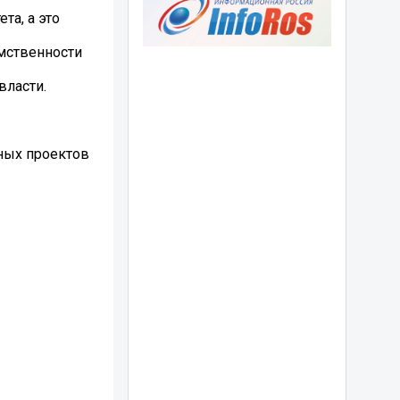
та, а это
мственности
власти.
ных проектов