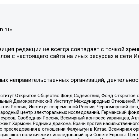
n.ru»
ция редакции не всегда совпадает с точкой зрени
ов с настоящего сайта на иных ресурсах в сети И
ых неправительственных организаций, деятельнос
ститут Открытое Общество Фонд Содействия, Фонд Открытое 
альный Демократический Институт Международных Отношений,
тая Россия, Институт современной России, Черноморский фонд
родный центр электоральных исследований, Германский фонд
рсов, Свободная Россия, Всемирный конгресс украинцев, Атла
ект Хармони, Родники дракона, Врачи против насильственного
ию преследования в отношении Фалуньгун в Китае, Всемирная о
ация школ политических исследований при Совете Европы, Цен