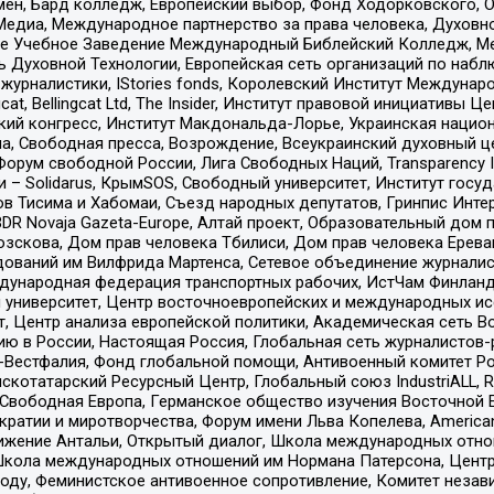
мен, Бард колледж, Европейский выбор, Фонд Ходорковского,
едиа, Международное партнерство за права человека, Духовно
ое Учебное Заведение Международный Библейский Колледж, М
ь Духовной Технологии, Европейская сеть организаций по наб
урналистики, IStories fonds, Королевский Институт Между
gcat, Bellingcat Ltd, The Insider, Институт правовой инициатив
инский конгресс, Институт Макдональда-Лорье, Украинская нац
, Свободная пресса, Возрождение, Всеукраинский духовный цен
орум свободной России, Лига Свободных Наций, Transparеncy I
– Solidarus, КрымSOS, Свободный университет, Институт госу
в Тисима и Хабомаи, Съезд народных депутатов, Гринпис Инте
DR Novaja Gazeta-Europe, Алтай проект, Образовательный дом 
зскова, Дом прав человека Тбилиси, Дом прав человека Ерева
едований им Вилфрида Мартенса, Сетевое объединение журнали
Международная федерация транспортных рабочих, ИстЧам Финлан
й университет, Центр восточноевропейских и международных и
, Центр анализа европейской политики, Академическая сеть Во
ю в России, Настоящая Россия, Глобальная сеть журналистов
естфалия, Фонд глобальной помощи, Антивоенный комитет России,
татарский Ресурсный Центр, Глобальный союз IndustriALL, Russi
 Свободная Европа, Германское общество изучения Восточной 
и и миротворчества, Форум имени Льва Копелева, American Counci
ое движение Антальи, Открытый диалог, Школа международных отн
Школа международных отношений им Нормана Патерсона, Центр
ду, Феминистское антивоенное сопротивление, Комитет независ