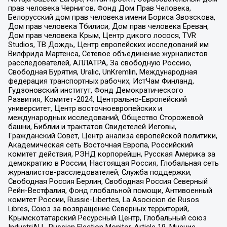
прав человека Чернигов, Фонд Дом Прав Человека,
Белорусский дом прав человека имени Бориса Звозскова,
Дом прав человека Тбилиси, Дом прав человека Ереван,
Дом прав человека Крым, Центр дикого лосося, TVR
Studios, ТВ Дождь, Центр европейских исследований им
Вилфрида Мартенса, Сетевое объединение журналистов
расследователей, АЛЛАТРА, За свободную Россию,
Свободная Бурятия, Uralic, UnKremlin, Международная
федерация транспортных рабочих, ИстЧам Финланд,
Гудзоновский институт, Фонд Демократического
Развития, Комитет-2024, Центрально-Европейский
университет, Центр восточноевропейских и
международных исследований, Общество Сторожевой
башни, Библии и трактатов Свидетелей Иеговы,
Гражданский Совет, Центр анализа европейской политики,
Академическая сеть Восточная Европа, Российский
комитет действия, РЭНД корпорейшн, Русская Америка за
демократию в России, Настоящая Россия, Глобальная сеть
журналистов-расследователей, Служба поддержки,
Свободная Россия Берлин, Свободная Россия Северный
Рейн-Вестфалия, Фонд глобальной помощи, Антивоенный
комитет России, Russie-Libertes, La Asocicion de Rusos
Libres, Союз за возвращение Северных территорий,
Крымскотатарский Ресурсный Центр, Глобальный союз