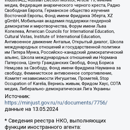
IndustriALL, Russian Election Monitor, Article 19, Мнение
медиа, Федерация анархического черного креста, Радио
Свободная Европа, Германское общество изучения
Восточной Европы, Фонд имени Фридриха Эберта, XZ
gGmbH, Мобильная академия поддержки гендерной
демократии и миротворчества, Форум имени Льва
Копелева, American Councils for International Education,
Cultural Vistas, Institute of International Education,
Антивоенное движение Антальи, Открытый диалог, Школа
международных отношений и государственной политики
им Питера Мунка, Российско-канадский демократический
альянс, Школа международных отношений им Нормана
Патерсона, Центр Гражданских Свобод, Фонд Бориса
Немцова за Свободу, Фонд имени Фридриха Науманна за
свободу, Феминистское антивоенное сопротивление,
Комитет независимости Ингушетии, Прометей, Stop
Occupation of Karelia, Вернись живым, Фридом Хаус, СОТА
медиа, Либерально-демократическая Лига Украины
Источник:
https://minjust.gov.ru/ru/documents/7756/
данные на
13.05.2024
* Сведения реестра НКО, выполняющих
функции иностранного агента: