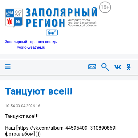
18+
Заполярный - прогноз погоды
world-weather.ru
Танцуют все!!!
10:54
03.04.2026 16+
Танцуют все!!!
Наш [https://vk.com/album-44595409_310890869|
фотоальбом] )))