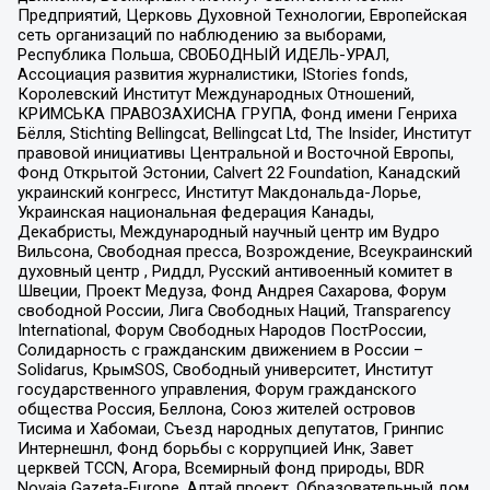
Предприятий, Церковь Духовной Технологии, Европейская
сеть организаций по наблюдению за выборами,
Республика Польша, СВОБОДНЫЙ ИДЕЛЬ-УРАЛ,
Ассоциация развития журналистики, IStories fonds,
Королевский Институт Международных Отношений,
КРИМСЬКА ПРАВОЗАХИСНА ГРУПА, Фонд имени Генриха
Бёлля, Stichting Bellingcat, Bellingcat Ltd, The Insider, Институт
правовой инициативы Центральной и Восточной Европы,
Фонд Открытой Эстонии, Calvert 22 Foundation, Канадский
украинский конгресс, Институт Макдональда-Лорье,
Украинская национальная федерация Канады,
Декабристы, Международный научный центр им Вудро
Вильсона, Свободная пресса, Возрождение, Всеукраинский
духовный центр , Риддл, Русский антивоенный комитет в
Швеции, Проект Медуза, Фонд Андрея Сахарова, Форум
свободной России, Лига Свободных Наций, Transparеncy
International, Форум Свободных Народов ПостРоссии,
Солидарность с гражданским движением в России –
Solidarus, КрымSOS, Свободный университет, Институт
государственного управления, Форум гражданского
общества Россия, Беллона, Союз жителей островов
Тисима и Хабомаи, Съезд народных депутатов, Гринпис
Интернешнл, Фонд борьбы с коррупцией Инк, Завет
церквей TCCN, Агора, Всемирный фонд природы, BDR
Novaja Gazeta-Europe, Алтай проект, Образовательный дом