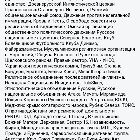
единство, Древнерусской Инглистической церкви
Православных Староверов-Инглингов, Русский
общенациональный союз, Движение против нелегальной
иммиграции, Кровь и Честь, О свободе совести и о
религиозных объединениях, Омская организация
общественного политического движения Русское
национальное единство, Северное Братство, Клуб
Болельщиков Футбольного Клуба Динамо,
Файзрахманисты, Мусульманская религиозная организация
п. Боровский, Община Коренного Русского народа
Щелковского района, Правый сектор, УНА - УНСО,
Украинская повстанческая армия, Тризуб им. Степана
Бандеры, Братство, Белый Крест, Misanthropic division,
Религиозное объединение последователей инглиизма,
Народная Социальная Инициатива, TulaSkins,
Этнополитическое объединение Русские, Русское
национальное объединение Атака, Мечеть Мирмамеда,
Община Коренного Русского народа г. Астрахани, ВОЛЯ,
Меджлис крымскотатарского народа, Рубеж Севера, ТОЙС,
О противодействии экстремистской деятельности,
РЕВТАТПОД, Артподготовка, Штольц, В честь иконы
Божией Матери Державная, Сектор 16, Независимость,
Фирма, Молодежная правозащитная группа МПГ, Курсом
Правды и Единения, Каракольская инициативная группа,
Автоград Крю, Союз Славянских Сил Руси, Алля-Аят,