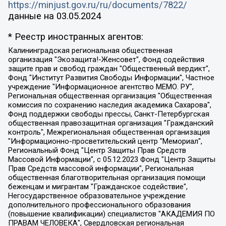
https://minjust.gov.ru/ru/documents/7822/
данные на
03.05.2024
* Реестр иностранных агентов:
Калининградская региональная общественная организация "Экозащита!-Женсовет", Фонд содействия защите прав и свобод граждан "Общественный вердикт", Фонд "Институт Развития Свободы Информации", Частное учреждение "Информационное агентство МЕМО. РУ", Региональная общественная организация "Общественная комиссия по сохранению наследия академика Сахарова", Фонд поддержки свободы прессы, Санкт-Петербургская общественная правозащитная организация "Гражданский контроль", Межрегиональная общественная организация "Информационно-просветительский центр "Мемориал", Региональный Фонд "Центр Защиты Прав Средств Массовой Информации", с 05.12.2023 Фонд "Центр Защиты Прав Средств массовой информации", Региональная общественная благотворительная организация помощи беженцам и мигрантам "Гражданское содействие", Негосударственное образовательное учреждение дополнительного профессионального образования (повышение квалификации) специалистов "АКАДЕМИЯ ПО ПРАВАМ ЧЕЛОВЕКА", Свердловская региональная общественная организация "Сутяжник", Автономная некоммерческая организация "Центр независимых социологических исследований", Союз общественных объединений "Российский исследовательский центр по правам человека", Региональное общественное учреждение научно-информационный центр "МЕМОРИАЛ", Некоммерческая организация "Фонд защиты гласности", Автономная некоммерческая организация "Институт прав человека", Городская общественная организация "Екатеринбургское общество "МЕМОРИАЛ", Городская общественная организация "Рязанское историко-просветительское и правозащитное общество "Мемориал" (Рязанский Мемориал), Челябинский региональный орган общественной самодеятельности – женское общественное объединение "Женщины Евразии", Челябинский региональный орган общественной самодеятельности "Уральская правозащитная группа", Фонд содействия защите здоровья и социальной справедливости имени Андрея Рылькова, Автономная Некоммерческая Организация "Аналитический Центр Юрия Левады", Автономная некоммерческая организация социальной поддержки населения "Проект Апрель", Региональная общественная организация помощи женщинам и детям, находящимся в кризисной ситуации "Информационно-методический центр "Анна", Фонд содействия развитию массовых коммуникаций и правовому просвещению "Так-так-Так", Фонд содействия устойчивому развитию "Серебряная тайга", Свердловский региональный общественный фонд социальных проектов "Новое время", "Idel.Реалии", Кавказ.Реалии, Крым.Реалии, Телеканал Настоящее Время, Татаро-башкирская служба Радио Свобода (Azatliq Radiosi), Радио Свободная Европа/Радио Свобода (PCE/PC), "Сибирь.Реалии", "Фактограф", Благотворительный фонд помощи осужденным и их семьям, Автономная некоммерческая организация "Институт глобализации и социальных движений", Фонд "В защиту прав заключенных", Частное учреждение "Центр поддержки и содействия развитию средств массовой информации", Пензенский региональный общественный благотворительный фонд "Гражданский союз", "Север.Реалии", Некоммерческая организация Фонд "Правовая инициатива", Общество с ограниченной ответственностью "Радио Свободная Европа/Радио Свобода", Чешское информационное агентство "MEDIUM-ORIENT", Красноярская региональная общественная организация "Мы против СПИДа", Камалягин Денис Николаевич, Маркелов Сергей Евгеньевич, Пономарев Лев Александрович, Савицкая Людмила Алексеевна, Автономная некоммерческая организация "Центр по работе с проблемой насилия "НАСИЛИЮ.НЕТ", Межрегиональный профессиональный союз работников здравоохранения "Альянс врачей", Юридическое лицо, зарегистрированное в Латвийской Республике, SIA "Medusa Project" (регистрационный номер 40103797863, дата регистрации 10.06.2014), Некоммерческая организация "Фонд по борьбе с коррупцией", Автономная некоммерческая организация "Институт права и публичной политики", Баданин Роман Сергеевич, Гликин Максим Александрович, Железнова Мария Михайловна, Лукьянова Юлия Сергеевна, Маетная Елизавета Витальевна, Маняхин Петр Борисович, Чуракова Ольга Владимировна, Ярош Юлия Петровна, Юридическое лицо "The Insider SIA", зарегистрированное в Риге, Латвийская Республика (дата регистрации 26.06.2015), являющееся администратором доменного имени интернет-издания "The Insider SIA", https://theins.ru, Постернак Алексей Евгеньевич, Рубин Михаил Аркадьевич, Анин Роман Александрович, Юридическое лицо Istories fonds, зарегистрированное в Латвийской Республике (регистрационный номер 50008295751, дата регистрации 24.02.2020), Великовский Дмитрий Александрович, Долинина Ирина Николаевна, Мароховская Алеся Алексеевна, Шлейнов Роман Юрьевич, Шмагун Олеся Валентиновна, Общество с ограниченной ответственностью "Альтаир 2021", Общество с ограниченной ответственностью "Вега 2021", Общество с ограниченной ответственностью "Главный редактор 2021", Общество с ограниченной ответственностью "Ромашки монолит", Важенков Артем Валерьевич, Ивановская областная общественная организация "Центр гендерных исследований", Гурман Юрий Альбертович, Медиапроект "ОВД-Инфо", Егоров Владимир Владимирович, Жилинский Владимир Александрович, Общество с ограниченной ответственностью "ЗП", Иванова София Юрьевна, Карезина Инна Павловна, Кильтау Екатерина Викторовна, Петров Алексей Викторович, Пискунов Сергей Евгеньевич, Смирнов Сергей Сергеевич, Тихонов Михаил Сергеевич, Общество с ограниченной ответственностью "ЖУРНАЛИСТ-ИНОСТРАННЫЙ АГЕНТ", Арапова Галина Юрьевна, Вольтская Татьяна Анатольевна, Американская компания "Mason G.E.S. Anonymous Foundation" (США), являющаяся владельцем интернет-издания https://mnews.world/, Компания "Stichting Bellingcat", зарегистрированная в Нидерландах (дата регистрации 11.07.2018), Захаров Андрей Вячеславович, Клепиковская Екатерина Дмитриевна, Общество с ограниченной ответственностью "МЕМО", Перл Роман Александрович, Симонов Евгений Алексеевич, Соловьева Елена Анатольевна, Сотников Даниил Владимирович, Сурначева Елизавета Дмитриевна, Автономная некоммерческая организация по защите прав человека и информированию населения "Якутия – Наше Мнение", Общество с ограниченной ответственностью "Москоу диджитал медиа", с 26.01.2023 Общество с ограниченной ответственностью "Чайка Белые сады", Ветошкина Валерия Валерьевна, Заговора Максим Александрович, Межрегиональное общественное движение "Российская ЛГБТ - сеть", Оленичев Максим Владимирович, Павлов Иван Юрьевич, Скворцова Елена Сергеевна, Общество с ограниченной ответственностью "Как бы инагент", Кочетков Игорь Викторович, Общество с ограниченной ответственностью "Честные выборы", Еланчик Олег Александрович, Общество с ограниченной ответственностью "Нобелевский призыв", Гималова Регина Эмилевна, Григорьев Андрей Валерьевич, Григорьева Алина Александровна, Ассоциация по содействию защите прав призывников, альтернативнослужащих и военнослужащих "Правозащитная группа "Гражданин.Армия.Право", Хисамова Регина Фаритовна, Автономная некоммерческая организация по реализации социально-правовых программ "Лилит", Дальневосточное общественное движение "Маяк", Санкт-Петербургская ЛГБТ-инициативная группа "Выход", Инициативная группа ЛГБТ+ "Реверс", Алексеев Андрей Викторович, Бекбулатова Таисия Львовна, Беляев Иван Михайлович, Владыкина Елена Сергеевна, Гельман Марат Александрович, Никульшина Вероника Юрьевна, Толоконникова Надежда Андреевна, Шендерович Виктор Анатольевич, Общество с ограниченной ответственностью "Данное сообщение", Общество с ограниченной ответственностью Издательский дом "Новая глава", Айнбиндер Александра Александровна, Московский комьюнити-центр для ЛГБТ+инициатив, Благотворительный фонд развития филантропии, Deutsche Welle (Германия, Kurt-Schumacher-Strasse 3, 53113 Bonn), Борзунова Мария Михайловна, Воробьев Виктор Викторович, Голубева Анна Львовна, Константинова Алла Михайловна, Малкова Ирина Владимировна, Мурадов Мурад Абдулгалимович, Осетинская Елизавета Николаевна, Понасенков Евгений Николаевич, Ганапольский Матвей Юрьевич, Киселев Евгений Алексеевич, Борухович Ирина Григорьевна, Дремин Иван Тимофеевич, Дубровский Дмитрий Викторович, Красноярская региональная общественная организация поддержки и развития альтернативных образовательных технологий и межкультурных коммуникаций "ИНТЕРРА", Маяковская Екатерина Алексеевна, Фейгин Марк Захарович, Филимонов Андрей Викторович, Дзугкоева Регина Николаевна, Доброхотов Роман Александрович, Дудь Юрий Александрович, Елкин Сергей Владимирович, Кругликов Кирилл Игоревич, Сабунаева Мария Леонидовна, Семенов Алексей Владимирович, Шаинян Карен Багратович, Шульман Екатерина Михайловна, Асафьев Артур Валерьевич, Вахштайн Виктор Семенович, Венедиктов Алексей Алексеевич, Лушникова Екатерина Евгеньевна, Волков Леонид Михайлович, Невзоров Александр Глебович, Пархоменко Сергей Борисович, Сироткин Ярослав Николаевич, Кара-Мурза Владимир Владимирович, Баранова Наталья Владимировна, Гозман Леонид Яковлевич, Кагарлицкий Борис Юльевич, Климарев Михаил Валерьевич, Милов Владимир Станиславович, Автономная некоммерческая организация Краснодарский центр современного искусства "Типография", Моргенштерн Алишер Тагирович, Соболь Любовь Эдуардовна, Общество с ограниченной ответственностью "ЛИЗА НОРМ", Каспаров Гарри Кимович, Ходорковский Михаил Борисович, Общество с ограниченной ответственностью "Апрельские тезисы", Данилович Ирина Брониславовна, Кашин Олег Владимирович, Петров Николай Владимирович, Пивоваров Алексей Владимирович, Соколов Михаил Владимирович, Цветкова Юлия Владимировна, Чичваркин Евгений Александрович, Комитет против пыток/Команда против пыток, Общество с ограниченной ответственностью "Первый научный", Общество с ограниченной ответственностью "Вертолет и ко", Белоцерковская Вероника Борисовна, Кац Максим Евгеньевич, Лазарева Татьяна Юрьевна, Шаведдинов Руслан Табризович, Яшин Илья Валерьевич, Общество с ограниченной ответственностью "Иноагент ААВ", Алешковский Дмитрий Петрович, Альбац Евгения Марковна, Быков Дмитрий Львович, Галямина Юлия Евгеньевна, Лойко Сергей Леонидович, Мартынов Кирилл Константинович, Медведев Сергей Александрович, Крашенинников Федор Геннадиевич, Гордеева Катерина Вл