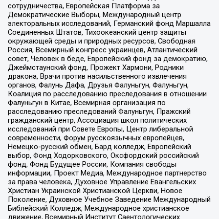
сотрудничества, Европейская Платформа за
Демократические Выборы, Международный центр
электоральных исследований, Германский фонд Маршалла
Соединенных Штатов, Тихоокеанский центр защиты
окружающей среды и природных ресурсов, Свободная
Россия, Всемирный конгресс украинцев, Атлантический
совет, Человек в беде, Европейский фонд за демократию,
Джеймстаунский фонд, Прожект Хармони, Родники
дракона, Врачи против насильственного извлечения
органов, Фалунь Дафа, Друзья Фалуньгун, Фалуньгун,
Коалиция по расследованию преследования в отношении
Фалуньгун в Китае, Всемирная организация по
расследованию преследований Фалуньгун, Пражский
гражданский центр, Ассоциация школ политических
исследований при Совете Европы, Центр либеральной
современности, Форум русскоязычных европейцев,
Немецко-русский обмен, Бард колледж, Европейский
выбор, Фонд Ходорковского, Оксфордский российский
фонд, Фонд Будущее России, Компания свободы
информации, Проект Медиа, Международное партнерство
за права человека, Духовное Управление Евангельских
Христиан Украинской Христианской Церкви, Новое
Поколение, Духовное Учебное Заведение Международный
Библейский Колледж, Международное христианское
движение, Всемирный Институт Саентологических