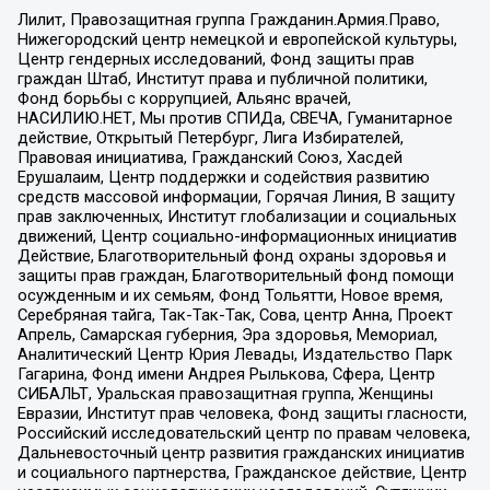
Лилит, Правозащитная группа Гражданин.Армия.Право,
Нижегородский центр немецкой и европейской культуры,
Центр гендерных исследований, Фонд защиты прав
граждан Штаб, Институт права и публичной политики,
Фонд борьбы с коррупцией, Альянс врачей,
НАСИЛИЮ.НЕТ, Мы против СПИДа, СВЕЧА, Гуманитарное
действие, Открытый Петербург, Лига Избирателей,
Правовая инициатива, Гражданский Союз, Хасдей
Ерушалаим, Центр поддержки и содействия развитию
средств массовой информации, Горячая Линия, В защиту
прав заключенных, Институт глобализации и социальных
движений, Центр социально-информационных инициатив
Действие, Благотворительный фонд охраны здоровья и
защиты прав граждан, Благотворительный фонд помощи
осужденным и их семьям, Фонд Тольятти, Новое время,
Серебряная тайга, Так-Так-Так, Сова, центр Анна, Проект
Апрель, Самарская губерния, Эра здоровья, Мемориал,
Аналитический Центр Юрия Левады, Издательство Парк
Гагарина, Фонд имени Андрея Рылькова, Сфера, Центр
СИБАЛЬТ, Уральская правозащитная группа, Женщины
Евразии, Институт прав человека, Фонд защиты гласности,
Российский исследовательский центр по правам человека,
Дальневосточный центр развития гражданских инициатив
и социального партнерства, Гражданское действие, Центр