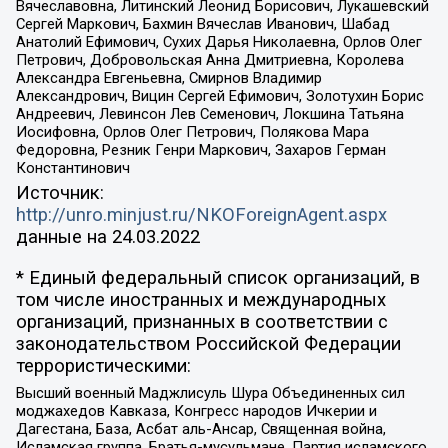
Вячеславовна, Литинский Леонид Борисович, Лукашевский
Сергей Маркович, Бахмин Вячеслав Иванович, Шабад
Анатолий Ефимович, Сухих Дарья Николаевна, Орлов Олег
Петрович, Добровольская Анна Дмитриевна, Королева
Александра Евгеньевна, Смирнов Владимир
Александрович, Вицин Сергей Ефимович, Золотухин Борис
Андреевич, Левинсон Лев Семенович, Локшина Татьяна
Иосифовна, Орлов Олег Петрович, Полякова Мара
Федоровна, Резник Генри Маркович, Захаров Герман
Константинович
Источник:
http://unro.minjust.ru/NKOForeignAgent.aspx
данные на
24.03.2022
* Единый федеральный список организаций, в
том числе иностранных и международных
организаций, признанных в соответствии с
законодательством Российской Федерации
террористическими:
Высший военный Маджлисуль Шура Объединенных сил
моджахедов Кавказа, Конгресс народов Ичкерии и
Дагестана, База, Асбат аль-Ансар, Священная война,
Исламская группа, Братья-мусульмане, Партия исламского