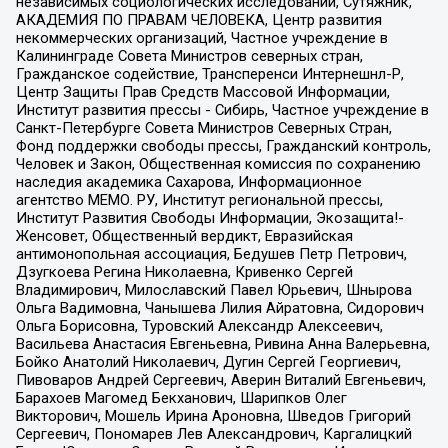
независимых социологических исследований, Сутяжник,
АКАДЕМИЯ ПО ПРАВАМ ЧЕЛОВЕКА, Центр развития
некоммерческих организаций, Частное учреждение в
Калининграде Совета Министров северных стран,
Гражданское содействие, Трансперенси Интернешнл-Р,
Центр Защиты Прав Средств Массовой Информации,
Институт развития прессы - Сибирь, Частное учреждение в
Санкт-Петербурге Совета Министров Северных Стран,
Фонд поддержки свободы прессы, Гражданский контроль,
Человек и Закон, Общественная комиссия по сохранению
наследия академика Сахарова, Информационное
агентство МЕМО. РУ, Институт региональной прессы,
Институт Развития Свободы Информации, Экозащита!-
Женсовет, Общественный вердикт, Евразийская
антимонопольная ассоциация, Бедушев Петр Петрович,
Дзугкоева Регина Николаевна, Кривенко Сергей
Владимирович, Милославский Павел Юрьевич, Шнырова
Ольга Вадимовна, Чанышева Лилия Айратовна, Сидорович
Ольга Борисовна, Туровский Александр Алексеевич,
Васильева Анастасия Евгеньевна, Ривина Анна Валерьевна,
Бойко Анатолий Николаевич, Дугин Сергей Георгиевич,
Пивоваров Андрей Сергеевич, Аверин Виталий Евгеньевич,
Барахоев Магомед Бекханович, Шарипков Олег
Викторович, Мошель Ирина Ароновна, Шведов Григорий
Сергеевич, Пономарев Лев Александрович, Каргалицкий