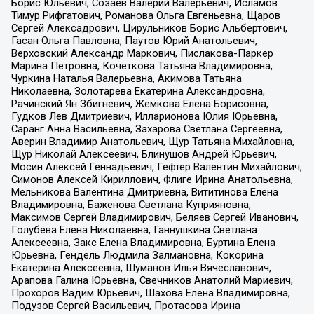
Борис Юльевич, Созаев Валерий Валерьевич, Исламов
Тимур Рифгатович, Романова Ольга Евгеньевна, Щаров
Сергей Алексадрович, Цирульников Борис Альбертович,
Гасан Ольга Павловна, Паутов Юрий Анатольевич,
Верховский Александр Маркович, Пислакова-Паркер
Марина Петровна, Кочеткова Татьяна Владимировна,
Чуркина Наталья Валерьевна, Акимова Татьяна
Николаевна, Золотарева Екатерина Александровна,
Рачинский Ян Збигневич, Жемкова Елена Борисовна,
Гудков Лев Дмитриевич, Илларионова Юлия Юрьевна,
Саранг Анна Васильевна, Захарова Светлана Сергеевна,
Аверин Владимир Анатольевич, Щур Татьяна Михайловна,
Щур Николай Алексеевич, Блинушов Андрей Юрьевич,
Мосин Алексей Геннадьевич, Гефтер Валентин Михайлович,
Симонов Алексей Кириллович, Флиге Ирина Анатольевна,
Мельникова Валентина Дмитриевна, Вититинова Елена
Владимировна, Баженова Светлана Куприяновна,
Максимов Сергей Владимирович, Беляев Сергей Иванович,
Голубева Елена Николаевна, Ганнушкина Светлана
Алексеевна, Закс Елена Владимировна, Буртина Елена
Юрьевна, Гендель Людмила Залмановна, Кокорина
Екатерина Алексеевна, Шуманов Илья Вячеславович,
Арапова Галина Юрьевна, Свечников Анатолий Мариевич,
Прохоров Вадим Юрьевич, Шахова Елена Владимировна,
Подузов Сергей Васильевич, Протасова Ирина