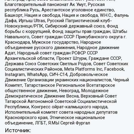
Благотворительный пансионат Ак Умут, Русская
республика Русь, Арестантское уголовное единство,
Башкорт, Нация и свобода, Нация и свобода, W.H.С., Фалунь
Дафа, Иртыш Ultras, Русский Патриотический клуб-
Новокузнецк/РПК, Сибирский державный союз, Фонд
борьбы с коррупцией, Фонд защиты прав граждан, Штабы
Навального, Совет граждан СССР Прикубанского округа г.
Краснодара, Мужское государство, Народное
объединение русского движения, Народное движение
Адат, Народный совет граждан РСФСР СССР
Архангельской области, Проект Штурм, Граждане СССР,
Держава Союз Советских Светлых Родов, Совет Советских
Социалистических Районов, Meta Platforms Inc, Facebook,
Instagram, WhatsApp, СИЧ-С14, Добровольческое
Движение Организации украинских националистов, Черный
Комитет, Татарстанское Региональное Всетатарское
общественное движение, Невоград, Молодежное
Демократическое Движение Весна, Верховный Совет
Татарской Автономной Советской Социалистической
Республики, Конгресс ойрат-калмыцкого народа,
Исполнительный комитет совета народных депутатов
Красноярского края, Этническое национальное
объединение, ЛГБТ, Я.МЫ Сергей Фургал
Источник: