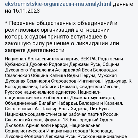
ekstremistskie-organizacii-i-materialy.html
данные
на
16.11.2023
* Перечень общественных объединений и
религиозных организаций в отношении
которых судом принято вступившее в
законную силу решение о ликвидации или
запрете деятельности:
Национал-большевистская партия, ВЕК РА, Рада земли
Кубанской Духовно Родовой Державы Русь, Община
Духовного Управления Асгардской Веси Беловодья,
Славянская Община Капища Веды Перуна, Мужская
Духовная Семинария Староверов-Инглингов, Нурджулар, К
Богодержавию, Таблиги Джамаат, Свидетели Иеговы,
Русское национальное единство, Национал-
социалистическое общество, Джамаат мувахидов,
Объединенный Вилайат Кабарды, Балкарии и Карачая,
Союз славян, Ат-Такфир Валь-Хиджра, Пит Буль,
Национал-социалистическая рабочая партия России,
Славянский союз, Формат-18, Благородный Орден
Дьявола, Армия воли народа, Национальная
Социалистическая Инициатива города Череповца,
Духовно-Родовая Держава Русь, Русское национальное