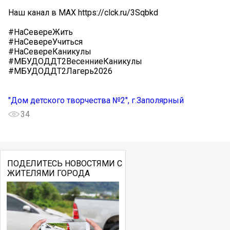
Наш канал в МАХ https://clck.ru/3Sqbkd
#НаСевереЖить
#НаСевереУчиться
#НаСевереКаникулы
#МБУДОДДТ2ВесенниеКаникулы
#МБУДОДДТ2Лагерь2026
"Дом детского творчества №2", г.Заполярный
34
ПОДЕЛИТЕСЬ НОВОСТЯМИ С
ЖИТЕЛЯМИ ГОРОДА