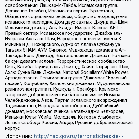
освобождения, Лашкар-И-Тайба, Исламская группа,
Движение Талибан, Исламская партия Туркестана,
Общество социальных реформ, Общество возрождения
исламского наследия, Дом двух святых, Джунд аш-Шам,
Исламский джихад, Аль-Каида, Имарат Кавказ, АБТО,
Правый сектор, Исламское государство, Джабха аль-
Нусра ли-Ахль аш-Шам, Народное ополчение имени К.
Минина и Д. Пожарского, Аджр от Аллаха Субхану уа
Тагьаля SHAM, АУМ Синрике, Муджахеды джамаата Ат-
Тавхида Валь-Джихад, Чистопольский Джамаат, Рохнамо
ба суи давлати исломи, Террористическое сообщество
Сеть, Катиба Таухид валь-Джихад, Хайят Тахрир аш-Шам,
Ахлю Сунна Валь Джамаа, National Socialism/White Power,
Артподготовка, Религиозная группа “Джамаат “Красный
пахарь”, Колумбайн, Хатлонский джамаат, Мусульманская
религиозная группа п. Кушкуль г. Оренбург, Крымско-
татарский добровольческий батальон имени Номана
Челебиджихана, Азов, Партия исламского возрождения
Таджикистана, Народная самооборона, Дуббайский
джамаат, московская ячейка, Батал-Хаджи Белхороев,
Маньяки Культ Убийц, Молодёжь Которая Улыбается,
Легион Свобода России, Айдар, Русский добровольческий
корпус
Источник:
http://nac.gov.ru/terroristicheskie-i-