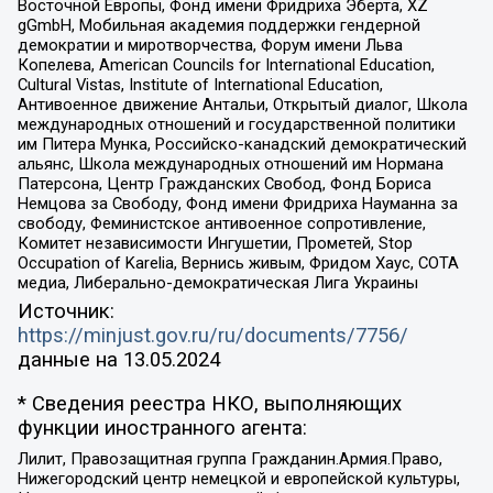
Восточной Европы, Фонд имени Фридриха Эберта, XZ
gGmbH, Мобильная академия поддержки гендерной
демократии и миротворчества, Форум имени Льва
Копелева, American Councils for International Education,
Cultural Vistas, Institute of International Education,
Антивоенное движение Антальи, Открытый диалог, Школа
международных отношений и государственной политики
им Питера Мунка, Российско-канадский демократический
альянс, Школа международных отношений им Нормана
Патерсона, Центр Гражданских Свобод, Фонд Бориса
Немцова за Свободу, Фонд имени Фридриха Науманна за
свободу, Феминистское антивоенное сопротивление,
Комитет независимости Ингушетии, Прометей, Stop
Occupation of Karelia, Вернись живым, Фридом Хаус, СОТА
медиа, Либерально-демократическая Лига Украины
Источник:
https://minjust.gov.ru/ru/documents/7756/
данные на
13.05.2024
* Сведения реестра НКО, выполняющих
функции иностранного агента:
Лилит, Правозащитная группа Гражданин.Армия.Право,
Нижегородский центр немецкой и европейской культуры,