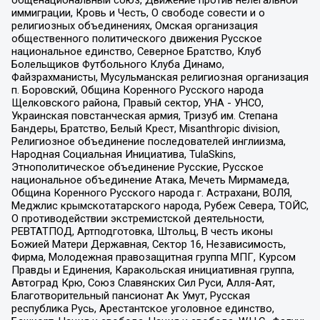
иммиграции, Кровь и Честь, О свободе совести и о
религиозных объединениях, Омская организация
общественного политического движения Русское
национальное единство, Северное Братство, Клуб
Болельщиков Футбольного Клуба Динамо,
Файзрахманисты, Мусульманская религиозная организация
п. Боровский, Община Коренного Русского народа
Щелковского района, Правый сектор, УНА - УНСО,
Украинская повстанческая армия, Тризуб им. Степана
Бандеры, Братство, Белый Крест, Misanthropic division,
Религиозное объединение последователей инглиизма,
Народная Социальная Инициатива, TulaSkins,
Этнополитическое объединение Русские, Русское
национальное объединение Атака, Мечеть Мирмамеда,
Община Коренного Русского народа г. Астрахани, ВОЛЯ,
Меджлис крымскотатарского народа, Рубеж Севера, ТОЙС,
О противодействии экстремистской деятельности,
РЕВТАТПОД, Артподготовка, Штольц, В честь иконы
Божией Матери Державная, Сектор 16, Независимость,
Фирма, Молодежная правозащитная группа МПГ, Курсом
Правды и Единения, Каракольская инициативная группа,
Автоград Крю, Союз Славянских Сил Руси, Алля-Аят,
Благотворительный пансионат Ак Умут, Русская
республика Русь, Арестантское уголовное единство,