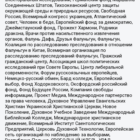
Соединенных Штатов, Тихоокеанский центр защиты
окружающей среды и природных ресурсов, Свободная
Россия, Всемирный конгресс украинцев, Атлантический
совет, Человек в беде, Европейский фонд за демократию,
Джеймстаунский фонд, Прожект Хармони, Родники
дракона, Врачи против насильственного извлечения
органов, Фалунь Дафа, Друзья Фалуньгун, Фалуньгун,
Коалиция по расследованию преследования в отношении
Фалуньгун в Китае, Всемирная организация по
расследованию преследований Фалуньгун, Пражский
гражданский центр, Ассоциация школ политических
исследований при Совете Европы, Центр либеральной
современности, Форум русскоязычных европейцев,
Немецко-русский обмен, Бард колледж, Европейский
выбор, Фонд Ходорковского, Оксфордский российский
фонд, Фонд Будущее России, Компания свободы
информации, Проект Медиа, Международное партнерство
за права человека, Духовное Управление Евангельских
Христиан Украинской Христианской Церкви, Новое
Поколение, Духовное Учебное Заведение Международный
Библейский Колледж, Международное христианское
движение, Всемирный Институт Саентологических
Предприятий, Церковь Духовной Технологии, Европейская
сеть организаций по наблюдению за выборами,