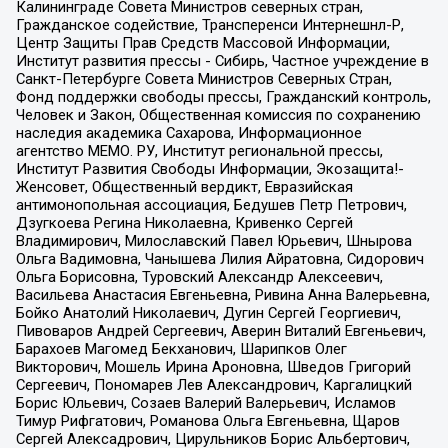
Калининграде Совета Министров северных стран,
Гражданское содействие, Трансперенси Интернешнл-Р,
Центр Защиты Прав Средств Массовой Информации,
Институт развития прессы - Сибирь, Частное учреждение в
Санкт-Петербурге Совета Министров Северных Стран,
Фонд поддержки свободы прессы, Гражданский контроль,
Человек и Закон, Общественная комиссия по сохранению
наследия академика Сахарова, Информационное
агентство МЕМО. РУ, Институт региональной прессы,
Институт Развития Свободы Информации, Экозащита!-
Женсовет, Общественный вердикт, Евразийская
антимонопольная ассоциация, Бедушев Петр Петрович,
Дзугкоева Регина Николаевна, Кривенко Сергей
Владимирович, Милославский Павел Юрьевич, Шнырова
Ольга Вадимовна, Чанышева Лилия Айратовна, Сидорович
Ольга Борисовна, Туровский Александр Алексеевич,
Васильева Анастасия Евгеньевна, Ривина Анна Валерьевна,
Бойко Анатолий Николаевич, Дугин Сергей Георгиевич,
Пивоваров Андрей Сергеевич, Аверин Виталий Евгеньевич,
Барахоев Магомед Бекханович, Шарипков Олег
Викторович, Мошель Ирина Ароновна, Шведов Григорий
Сергеевич, Пономарев Лев Александрович, Каргалицкий
Борис Юльевич, Созаев Валерий Валерьевич, Исламов
Тимур Рифгатович, Романова Ольга Евгеньевна, Щаров
Сергей Алексадрович, Цирульников Борис Альбертович,