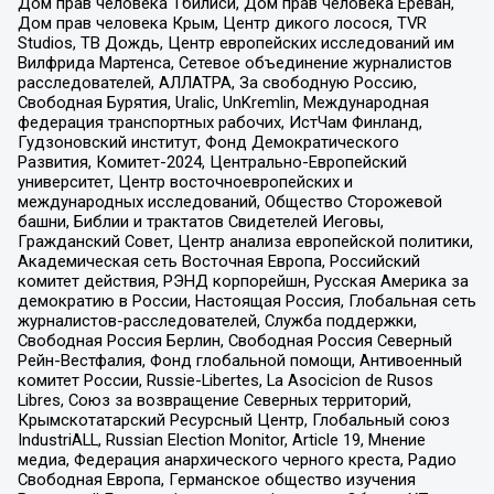
Дом прав человека Тбилиси, Дом прав человека Ереван,
Дом прав человека Крым, Центр дикого лосося, TVR
Studios, ТВ Дождь, Центр европейских исследований им
Вилфрида Мартенса, Сетевое объединение журналистов
расследователей, АЛЛАТРА, За свободную Россию,
Свободная Бурятия, Uralic, UnKremlin, Международная
федерация транспортных рабочих, ИстЧам Финланд,
Гудзоновский институт, Фонд Демократического
Развития, Комитет-2024, Центрально-Европейский
университет, Центр восточноевропейских и
международных исследований, Общество Сторожевой
башни, Библии и трактатов Свидетелей Иеговы,
Гражданский Совет, Центр анализа европейской политики,
Академическая сеть Восточная Европа, Российский
комитет действия, РЭНД корпорейшн, Русская Америка за
демократию в России, Настоящая Россия, Глобальная сеть
журналистов-расследователей, Служба поддержки,
Свободная Россия Берлин, Свободная Россия Северный
Рейн-Вестфалия, Фонд глобальной помощи, Антивоенный
комитет России, Russie-Libertes, La Asocicion de Rusos
Libres, Союз за возвращение Северных территорий,
Крымскотатарский Ресурсный Центр, Глобальный союз
IndustriALL, Russian Election Monitor, Article 19, Мнение
медиа, Федерация анархического черного креста, Радио
Свободная Европа, Германское общество изучения