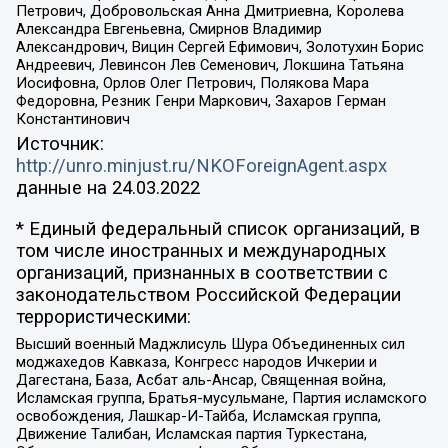
Петрович, Добровольская Анна Дмитриевна, Королева
Александра Евгеньевна, Смирнов Владимир
Александрович, Вицин Сергей Ефимович, Золотухин Борис
Андреевич, Левинсон Лев Семенович, Локшина Татьяна
Иосифовна, Орлов Олег Петрович, Полякова Мара
Федоровна, Резник Генри Маркович, Захаров Герман
Константинович
Источник:
http://unro.minjust.ru/NKOForeignAgent.aspx
данные на
24.03.2022
* Единый федеральный список организаций, в
том числе иностранных и международных
организаций, признанных в соответствии с
законодательством Российской Федерации
террористическими:
Высший военный Маджлисуль Шура Объединенных сил
моджахедов Кавказа, Конгресс народов Ичкерии и
Дагестана, База, Асбат аль-Ансар, Священная война,
Исламская группа, Братья-мусульмане, Партия исламского
освобождения, Лашкар-И-Тайба, Исламская группа,
Движение Талибан, Исламская партия Туркестана,