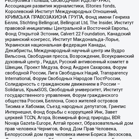
Республика Польша, СВОБОДНЫЙ ИДЕЛЬ-УРАЛ,
Ассоциация развития журналистики, IStories fonds,
Королевский Институт Международных Отношений,
КРИМСЬКА ПРАВОЗАХИСНА ГРУПА, Фонд имени Генриха
Бёлля, Stichting Bellingcat, Bellingcat Ltd, The Insider, Институт
правовой инициативы Центральной и Восточной Европы,
Фонд Открытой Эстонии, Calvert 22 Foundation, Канадский
украинский конгресс, Институт Макдональда-Лорье,
Украинская национальная федерация Канады,
Декабристы, Международный научный центр им Вудро
Вильсона, Свободная пресса, Возрождение, Всеукраинский
духовный центр , Риддл, Русский антивоенный комитет в
Швеции, Проект Медуза, Фонд Андрея Сахарова, Форум
свободной России, Лига Свободных Наций, Transparеncy
International, Форум Свободных Народов ПостРоссии,
Солидарность с гражданским движением в России –
Solidarus, КрымSOS, Свободный университет, Институт
государственного управления, Форум гражданского
общества Россия, Беллона, Союз жителей островов
Тисима и Хабомаи, Съезд народных депутатов, Гринпис
Интернешнл, Фонд борьбы с коррупцией Инк, Завет
церквей TCCN, Агора, Всемирный фонд природы, BDR
Novaja Gazeta-Europe, Алтай проект, Образовательный дом
прав человека Чернигов, Фонд Дом Прав Человека,
Белорусский дом прав человека имени Бориса Звозскова,