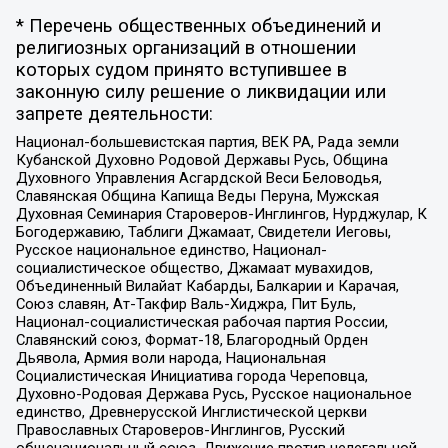
* Перечень общественных объединений и
религиозных организаций в отношении
которых судом принято вступившее в
законную силу решение о ликвидации или
запрете деятельности:
Национал-большевистская партия, ВЕК РА, Рада земли
Кубанской Духовно Родовой Державы Русь, Община
Духовного Управления Асгардской Веси Беловодья,
Славянская Община Капища Веды Перуна, Мужская
Духовная Семинария Староверов-Инглингов, Нурджулар, К
Богодержавию, Таблиги Джамаат, Свидетели Иеговы,
Русское национальное единство, Национал-
социалистическое общество, Джамаат мувахидов,
Объединенный Вилайат Кабарды, Балкарии и Карачая,
Союз славян, Ат-Такфир Валь-Хиджра, Пит Буль,
Национал-социалистическая рабочая партия России,
Славянский союз, Формат-18, Благородный Орден
Дьявола, Армия воли народа, Национальная
Социалистическая Инициатива города Череповца,
Духовно-Родовая Держава Русь, Русское национальное
единство, Древнерусской Инглистической церкви
Православных Староверов-Инглингов, Русский
общенациональный союз, Движение против нелегальной