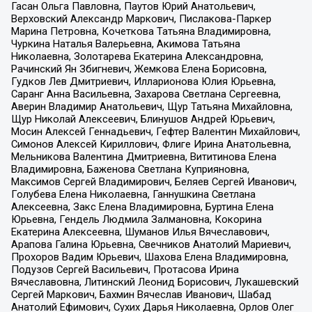
Гасан Ольга Павловна, Паутов Юрий Анатольевич,
Верховский Александр Маркович, Пислакова-Паркер
Марина Петровна, Кочеткова Татьяна Владимировна,
Чуркина Наталья Валерьевна, Акимова Татьяна
Николаевна, Золотарева Екатерина Александровна,
Рачинский Ян Збигневич, Жемкова Елена Борисовна,
Гудков Лев Дмитриевич, Илларионова Юлия Юрьевна,
Саранг Анна Васильевна, Захарова Светлана Сергеевна,
Аверин Владимир Анатольевич, Щур Татьяна Михайловна,
Щур Николай Алексеевич, Блинушов Андрей Юрьевич,
Мосин Алексей Геннадьевич, Гефтер Валентин Михайлович,
Симонов Алексей Кириллович, Флиге Ирина Анатольевна,
Мельникова Валентина Дмитриевна, Вититинова Елена
Владимировна, Баженова Светлана Куприяновна,
Максимов Сергей Владимирович, Беляев Сергей Иванович,
Голубева Елена Николаевна, Ганнушкина Светлана
Алексеевна, Закс Елена Владимировна, Буртина Елена
Юрьевна, Гендель Людмила Залмановна, Кокорина
Екатерина Алексеевна, Шуманов Илья Вячеславович,
Арапова Галина Юрьевна, Свечников Анатолий Мариевич,
Прохоров Вадим Юрьевич, Шахова Елена Владимировна,
Подузов Сергей Васильевич, Протасова Ирина
Вячеславовна, Литинский Леонид Борисович, Лукашевский
Сергей Маркович, Бахмин Вячеслав Иванович, Шабад
Анатолий Ефимович, Сухих Дарья Николаевна, Орлов Олег