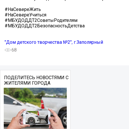
#НаСевереЖить
#НаСевереУчиться
#МБУДОДДТ2СоветыРодителям
#МБУДОДДТ2БезопасностьДетства
"Дом детского творчества №2", г.Заполярный
68
ПОДЕЛИТЕСЬ НОВОСТЯМИ С
ЖИТЕЛЯМИ ГОРОДА