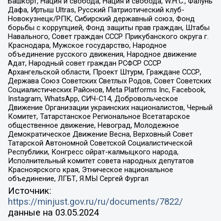
Башкорт, Нация и свобода, Нация и свобода, W.H.С., Фалунь
Дафа, Иртыш Ultras, Русский Патриотический клуб-
Новокузнецк/РПК, Сибирский державный союз, Фонд
борьбы с коррупцией, Фонд защиты прав граждан, Штабы
Навального, Совет граждан СССР Прикубанского округа г.
Краснодара, Мужское государство, Народное
объединение русского движения, Народное движение
Адат, Народный совет граждан РСФСР СССР
Архангельской области, Проект Штурм, Граждане СССР,
Держава Союз Советских Светлых Родов, Совет Советских
Социалистических Районов, Meta Platforms Inc, Facebook,
Instagram, WhatsApp, СИЧ-С14, Добровольческое
Движение Организации украинских националистов, Черный
Комитет, Татарстанское Региональное Всетатарское
общественное движение, Невоград, Молодежное
Демократическое Движение Весна, Верховный Совет
Татарской Автономной Советской Социалистической
Республики, Конгресс ойрат-калмыцкого народа,
Исполнительный комитет совета народных депутатов
Красноярского края, Этническое национальное
объединение, ЛГБТ, Я.МЫ Сергей Фургал
Источник:
https://minjust.gov.ru/ru/documents/7822/
данные на
03.05.2024