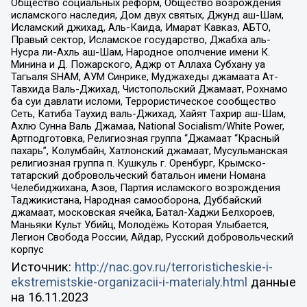
Общество социальных реформ, Общество возрождения
исламского наследия, Дом двух святых, Джунд аш-Шам,
Исламский джихад, Аль-Каида, Имарат Кавказ, АБТО,
Правый сектор, Исламское государство, Джабха аль-
Нусра ли-Ахль аш-Шам, Народное ополчение имени К.
Минина и Д. Пожарского, Аджр от Аллаха Субхану уа
Тагьаля SHAM, АУМ Синрике, Муджахеды джамаата Ат-
Тавхида Валь-Джихад, Чистопольский Джамаат, Рохнамо
ба суи давлати исломи, Террористическое сообщество
Сеть, Катиба Таухид валь-Джихад, Хайят Тахрир аш-Шам,
Ахлю Сунна Валь Джамаа, National Socialism/White Power,
Артподготовка, Религиозная группа “Джамаат “Красный
пахарь”, Колумбайн, Хатлонский джамаат, Мусульманская
религиозная группа п. Кушкуль г. Оренбург, Крымско-
татарский добровольческий батальон имени Номана
Челебиджихана, Азов, Партия исламского возрождения
Таджикистана, Народная самооборона, Дуббайский
джамаат, московская ячейка, Батал-Хаджи Белхороев,
Маньяки Культ Убийц, Молодёжь Которая Улыбается,
Легион Свобода России, Айдар, Русский добровольческий
корпус
Источник:
http://nac.gov.ru/terroristicheskie-i-
ekstremistskie-organizacii-i-materialy.html
данные
на
16.11.2023