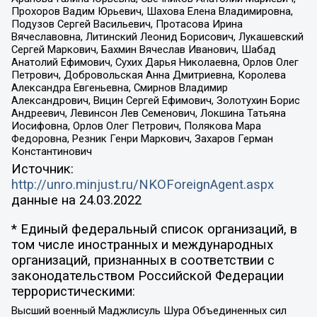
Прохоров Вадим Юрьевич, Шахова Елена Владимировна,
Подузов Сергей Васильевич, Протасова Ирина
Вячеславовна, Литинский Леонид Борисович, Лукашевский
Сергей Маркович, Бахмин Вячеслав Иванович, Шабад
Анатолий Ефимович, Сухих Дарья Николаевна, Орлов Олег
Петрович, Добровольская Анна Дмитриевна, Королева
Александра Евгеньевна, Смирнов Владимир
Александрович, Вицин Сергей Ефимович, Золотухин Борис
Андреевич, Левинсон Лев Семенович, Локшина Татьяна
Иосифовна, Орлов Олег Петрович, Полякова Мара
Федоровна, Резник Генри Маркович, Захаров Герман
Константинович
Источник:
http://unro.minjust.ru/NKOForeignAgent.aspx
данные на
24.03.2022
* Единый федеральный список организаций, в
том числе иностранных и международных
организаций, признанных в соответствии с
законодательством Российской Федерации
террористическими:
Высший военный Маджлисуль Шура Объединенных сил