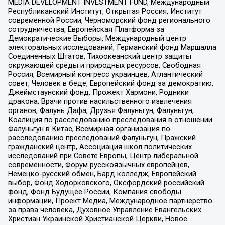
MEDIA DEVELOPMENT INVESTMENT FUND, Международный
Республиканский Институт, Открытая Россия, Институт
современной России, Черноморский фонд регионального
сотрудничества, Европейская Платформа за
Демократические Выборы, Международный центр
электоральных исследований, Германский фонд Маршалла
Соединенных Штатов, Тихоокеанский центр защиты
окружающей среды и природных ресурсов, Свободная
Россия, Всемирный конгресс украинцев, Атлантический
совет, Человек в беде, Европейский фонд за демократию,
Джеймстаунский фонд, Прожект Хармони, Родники
дракона, Врачи против насильственного извлечения
органов, Фалунь Дафа, Друзья Фалуньгун, Фалуньгун,
Коалиция по расследованию преследования в отношении
Фалуньгун в Китае, Всемирная организация по
расследованию преследований Фалуньгун, Пражский
гражданский центр, Ассоциация школ политических
исследований при Совете Европы, Центр либеральной
современности, Форум русскоязычных европейцев,
Немецко-русский обмен, Бард колледж, Европейский
выбор, Фонд Ходорковского, Оксфордский российский
фонд, Фонд Будущее России, Компания свободы
информации, Проект Медиа, Международное партнерство
за права человека, Духовное Управление Евангельских
Христиан Украинской Христианской Церкви, Новое