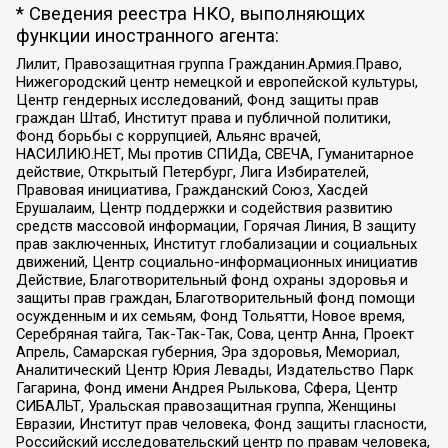
* Сведения реестра НКО, выполняющих
функции иностранного агента:
Лилит, Правозащитная группа Гражданин.Армия.Право,
Нижегородский центр немецкой и европейской культуры,
Центр гендерных исследований, Фонд защиты прав
граждан Штаб, Институт права и публичной политики,
Фонд борьбы с коррупцией, Альянс врачей,
НАСИЛИЮ.НЕТ, Мы против СПИДа, СВЕЧА, Гуманитарное
действие, Открытый Петербург, Лига Избирателей,
Правовая инициатива, Гражданский Союз, Хасдей
Ерушалаим, Центр поддержки и содействия развитию
средств массовой информации, Горячая Линия, В защиту
прав заключенных, Институт глобализации и социальных
движений, Центр социально-информационных инициатив
Действие, Благотворительный фонд охраны здоровья и
защиты прав граждан, Благотворительный фонд помощи
осужденным и их семьям, Фонд Тольятти, Новое время,
Серебряная тайга, Так-Так-Так, Сова, центр Анна, Проект
Апрель, Самарская губерния, Эра здоровья, Мемориал,
Аналитический Центр Юрия Левады, Издательство Парк
Гагарина, Фонд имени Андрея Рылькова, Сфера, Центр
СИБАЛЬТ, Уральская правозащитная группа, Женщины
Евразии, Институт прав человека, Фонд защиты гласности,
Российский исследовательский центр по правам человека,