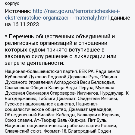
корпус
Источник:
http://nac.gov.ru/terroristicheskie-i-
ekstremistskie-organizacii-i-materialy.html
данные
на
16.11.2023
* Перечень общественных объединений и
религиозных организаций в отношении
которых судом принято вступившее в
законную силу решение о ликвидации или
запрете деятельности:
Национал-большевистская партия, ВЕК РА, Рада земли
Кубанской Духовно Родовой Державы Русь, Община
Духовного Управления Асгардской Веси Беловодья,
Славянская Община Капища Веды Перуна, Мужская
Духовная Семинария Староверов-Инглингов, Нурджулар, К
Богодержавию, Таблиги Джамаат, Свидетели Иеговы,
Русское национальное единство, Национал-
социалистическое общество, Джамаат мувахидов,
Объединенный Вилайат Кабарды, Балкарии и Карачая,
Союз славян, Ат-Такфир Валь-Хиджра, Пит Буль,
Национал-социалистическая рабочая партия России,
Славянский союз, Формат-18, Благородный Орден