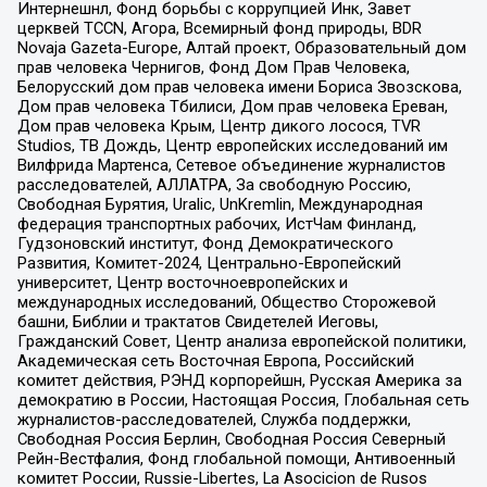
Интернешнл, Фонд борьбы с коррупцией Инк, Завет
церквей TCCN, Агора, Всемирный фонд природы, BDR
Novaja Gazeta-Europe, Алтай проект, Образовательный дом
прав человека Чернигов, Фонд Дом Прав Человека,
Белорусский дом прав человека имени Бориса Звозскова,
Дом прав человека Тбилиси, Дом прав человека Ереван,
Дом прав человека Крым, Центр дикого лосося, TVR
Studios, ТВ Дождь, Центр европейских исследований им
Вилфрида Мартенса, Сетевое объединение журналистов
расследователей, АЛЛАТРА, За свободную Россию,
Свободная Бурятия, Uralic, UnKremlin, Международная
федерация транспортных рабочих, ИстЧам Финланд,
Гудзоновский институт, Фонд Демократического
Развития, Комитет-2024, Центрально-Европейский
университет, Центр восточноевропейских и
международных исследований, Общество Сторожевой
башни, Библии и трактатов Свидетелей Иеговы,
Гражданский Совет, Центр анализа европейской политики,
Академическая сеть Восточная Европа, Российский
комитет действия, РЭНД корпорейшн, Русская Америка за
демократию в России, Настоящая Россия, Глобальная сеть
журналистов-расследователей, Служба поддержки,
Свободная Россия Берлин, Свободная Россия Северный
Рейн-Вестфалия, Фонд глобальной помощи, Антивоенный
комитет России, Russie-Libertes, La Asocicion de Rusos