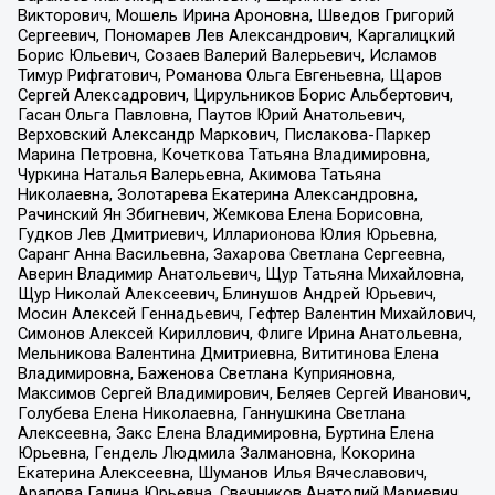
Викторович, Мошель Ирина Ароновна, Шведов Григорий
Сергеевич, Пономарев Лев Александрович, Каргалицкий
Борис Юльевич, Созаев Валерий Валерьевич, Исламов
Тимур Рифгатович, Романова Ольга Евгеньевна, Щаров
Сергей Алексадрович, Цирульников Борис Альбертович,
Гасан Ольга Павловна, Паутов Юрий Анатольевич,
Верховский Александр Маркович, Пислакова-Паркер
Марина Петровна, Кочеткова Татьяна Владимировна,
Чуркина Наталья Валерьевна, Акимова Татьяна
Николаевна, Золотарева Екатерина Александровна,
Рачинский Ян Збигневич, Жемкова Елена Борисовна,
Гудков Лев Дмитриевич, Илларионова Юлия Юрьевна,
Саранг Анна Васильевна, Захарова Светлана Сергеевна,
Аверин Владимир Анатольевич, Щур Татьяна Михайловна,
Щур Николай Алексеевич, Блинушов Андрей Юрьевич,
Мосин Алексей Геннадьевич, Гефтер Валентин Михайлович,
Симонов Алексей Кириллович, Флиге Ирина Анатольевна,
Мельникова Валентина Дмитриевна, Вититинова Елена
Владимировна, Баженова Светлана Куприяновна,
Максимов Сергей Владимирович, Беляев Сергей Иванович,
Голубева Елена Николаевна, Ганнушкина Светлана
Алексеевна, Закс Елена Владимировна, Буртина Елена
Юрьевна, Гендель Людмила Залмановна, Кокорина
Екатерина Алексеевна, Шуманов Илья Вячеславович,
Арапова Галина Юрьевна, Свечников Анатолий Мариевич,