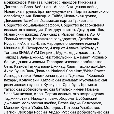
моджахедов Кавказа, Конгресс народов Ичкерии и
Дагестана, База, Асбат аль-Ансар, Священная война,
Исламская группа, Братья-мусульмане, Партия исламского
освобождения, Лашкар-И-Тайба, Исламская группа,
Движение Талибан, Исламская партия Туркестана,
Общество социальных реформ, Общество возрождения
исламского наследия, Дом двух святых, Джунд аш-Шам,
Исламский джихад, Аль-Каида, Имарат Кавказ, АБТО,
Правый сектор, Исламское государство, Джабха аль-
Нусра ли-Ахль аш-Шам, Народное ополчение имени К.
Минина и Д. Пожарского, Аджр от Аллаха Субхану уа
Тагьаля SHAM, АУМ Синрике, Муджахеды джамаата Ат-
Тавхида Валь-Джихад, Чистопольский Джамаат, Рохнамо
ба суи давлати исломи, Террористическое сообщество
Сеть, Катиба Таухид валь-Джихад, Хайят Тахрир аш-Шам,
Ахлю Сунна Валь Джамаа, National Socialism/White Power,
Артподготовка, Религиозная группа “Джамаат “Красный
пахарь”, Колумбайн, Хатлонский джамаат, Мусульманская
религиозная группа п. Кушкуль г. Оренбург, Крымско-
татарский добровольческий батальон имени Номана
Челебиджихана, Азов, Партия исламского возрождения
Таджикистана, Народная самооборона, Дуббайский
джамаат, московская ячейка, Батал-Хаджи Белхороев,
Маньяки Культ Убийц, Молодёжь Которая Улыбается,
Легион Свобода России, Айдар, Русский добровольческий