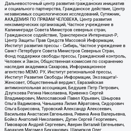
Дальневосточный центр развития гражданских инициатив
и социального партнерства, Гражданское действие, Центр
независимых социологических исследований, Сутяжник,
АКАДЕМИЯ ПО ПРАВАМ ЧЕЛОВЕКА, Центр развития
некоммерческих организаций, Частное учреждение в
Калининграде Совета Министров северных стран,
Гражданское содействие, Трансперенси Интернешнл-Р,
Центр Защиты Прав Средств Массовой Информации,
Институт развития прессы - Сибирь, Частное учреждение в
Санкт-Петербурге Совета Министров Северных Стран,
Фонд поддержки свободы прессы, Гражданский контроль,
Человек и Закон, Общественная комиссия по сохранению
наследия академика Сахарова, Информационное
агентство МЕМО. РУ, Институт региональной прессы,
Институт Развития Свободы Информации, Экозащита!-
Женсовет, Общественный вердикт, Евразийская
антимонопольная ассоциация, Бедушев Петр Петрович,
Дзугкоева Регина Николаевна, Кривенко Сергей
Владимирович, Милославский Павел Юрьевич, Шнырова
Ольга Вадимовна, Чанышева Лилия Айратовна, Сидорович
Ольга Борисовна, Туровский Александр Алексеевич,
Васильева Анастасия Евгеньевна, Ривина Анна Валерьевна,
Бойко Анатолий Николаевич, Дугин Сергей Георгиевич,
Пивоваров Андрей Сергеевич, Аверин Виталий Евгеньевич,
Барахоев Магомед Бекханович, Шарипков Олег