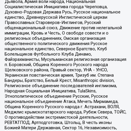
Дьявола, Армия воли народа, Национальная
Социалистическая Инициатива города Череповца,
Духовно-Родовая Держава Русь, Русское национальное
единство, Древнерусской Инглистической церкви
Православных Староверов-Инглингов, Русский
общенациональный союз, Движение против нелегальной
иммиграции, Кровь и Честь, О свободе совести и о
религиозных объединениях, Омская организация
общественного политического движения Русское
национальное единство, Северное Братство, Клуб
Болельщиков Футбольного Клуба Динамо,
Файзрахманисты, Мусульманская религиозная организация
п. Боровский, Община Коренного Русского народа
Щелковского района, Правый сектор, УНА - УНСО,
Украинская повстанческая армия, Тризуб им. Степана
Бандеры, Братство, Белый Крест, Misanthropic division,
Религиозное объединение последователей инглиизма,
Народная Социальная Инициатива, TulaSkins,
Этнополитическое объединение Русские, Русское
национальное объединение Атака, Мечеть Мирмамеда,
Община Коренного Русского народа г. Астрахани, ВОЛЯ,
Меджлис крымскотатарского народа, Рубеж Севера, ТОЙС,
О противодействии экстремистской деятельности,
РЕВТАТПОД, Артподготовка, Штольц, В честь иконы
Божией Матери Державная, Сектор 16, Независимость,