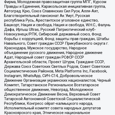
Фирма, Молодежная правозащитная группа МПГ, Курсом
Правды и Единения, Каракольская инициативная группа,
Автоград Крю, Союз Славянских Сил Руси, Алля-Аят,
Благотворительный пансионат Ак Умут, Русская
республика Русь, Арестантское уголовное единство,
Башкорт, Нация и свобода, Нация и свобода, W.H.С., Фалунь
Дафа, Иртыш Ultras, Русский Патриотический клуб-
Новокузнецк/РПК, Сибирский державный союз, Фонд
борьбы с коррупцией, Фонд защиты прав граждан, Штабы
Навального, Совет граждан СССР Прикубанского округа г.
Краснодара, Мужское государство, Народное
объединение русского движения, Народное движение
Адат, Народный совет граждан РСФСР СССР
Архангельской области, Проект Штурм, Граждане СССР,
Держава Союз Советских Светлых Родов, Совет Советских
Социалистических Районов, Meta Platforms Inc, Facebook,
Instagram, WhatsApp, СИЧ-С14, Добровольческое
Движение Организации украинских националистов, Черный
Комитет, Татарстанское Региональное Всетатарское
общественное движение, Невоград, Молодежное
Демократическое Движение Весна, Верховный Совет
Татарской Автономной Советской Социалистической
Республики, Конгресс ойрат-калмыцкого народа,
Исполнительный комитет совета народных депутатов
Красноярского края, Этническое национальное