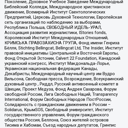
Поколение, Духовное Учебное Заведение Международный
Библейский Колледж, Международное христианское
движение, Всемирный Институт Саентологических
Предприятий, Церковь Духовной Технологии, Европейская
сеть организаций по наблюдению за выборами,
Республика Польша, СВОБОДНЫЙ ИДЕЛЬ-УРАЛ,
Ассоциация развития журналистики, IStories fonds,
Королевский Институт Международных Отношений,
КРИМСЬКА ПРАВОЗАХИСНА ГРУПА, Фонд имени Генриха
Бёлля, Stichting Bellingcat, Bellingcat Ltd, The Insider, Институт
правовой инициативы Центральной и Восточной Европы,
Фонд Открытой Эстонии, Calvert 22 Foundation, Канадский
украинский конгресс, Институт Макдональда-Лорье,
Украинская национальная федерация Канады,
Декабристы, Международный научный центр им Вудро
Вильсона, Свободная пресса, Возрождение, Всеукраинский
духовный центр , Риддл, Русский антивоенный комитет в
Швеции, Проект Медуза, Фонд Андрея Сахарова, Форум
свободной России, Лига Свободных Наций, Transparеncy
International, Форум Свободных Народов ПостРоссии,
Солидарность с гражданским движением в России –
Solidarus, КрымSOS, Свободный университет, Институт
государственного управления, Форум гражданского
общества Россия, Беллона, Союз жителей островов
Тисима и Хабомаи, Съезд народных депутатов, Гринпис