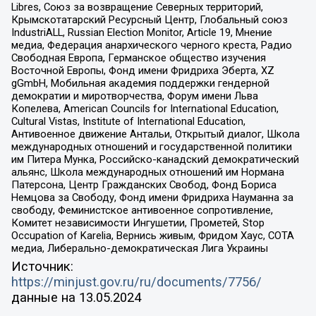
Libres, Союз за возвращение Северных территорий,
Крымскотатарский Ресурсный Центр, Глобальный союз
IndustriALL, Russian Election Monitor, Article 19, Мнение
медиа, Федерация анархического черного креста, Радио
Свободная Европа, Германское общество изучения
Восточной Европы, Фонд имени Фридриха Эберта, XZ
gGmbH, Мобильная академия поддержки гендерной
демократии и миротворчества, Форум имени Льва
Копелева, American Councils for International Education,
Cultural Vistas, Institute of International Education,
Антивоенное движение Антальи, Открытый диалог, Школа
международных отношений и государственной политики
им Питера Мунка, Российско-канадский демократический
альянс, Школа международных отношений им Нормана
Патерсона, Центр Гражданских Свобод, Фонд Бориса
Немцова за Свободу, Фонд имени Фридриха Науманна за
свободу, Феминистское антивоенное сопротивление,
Комитет независимости Ингушетии, Прометей, Stop
Occupation of Karelia, Вернись живым, Фридом Хаус, СОТА
медиа, Либерально-демократическая Лига Украины
Источник:
https://minjust.gov.ru/ru/documents/7756/
данные на
13.05.2024