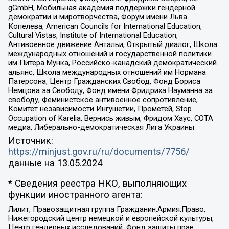
gGmbH, Мобильная академия поддержки гендерной
демократии и миротворчества, Форум имени Льва
Копелева, American Councils for International Education,
Cultural Vistas, Institute of International Education,
Антивоенное движение Антальи, Открытый диалог, Школа
международных отношений и государственной политики
им Питера Мунка, Российско-канадский демократический
альянс, Школа международных отношений им Нормана
Патерсона, Центр Гражданских Свобод, Фонд Бориса
Немцова за Свободу, Фонд имени Фридриха Науманна за
свободу, Феминистское антивоенное сопротивление,
Комитет независимости Ингушетии, Прометей, Stop
Occupation of Karelia, Вернись живым, Фридом Хаус, СОТА
медиа, Либерально-демократическая Лига Украины
Источник:
https://minjust.gov.ru/ru/documents/7756/
данные на
13.05.2024
* Сведения реестра НКО, выполняющих
функции иностранного агента:
Лилит, Правозащитная группа Гражданин.Армия.Право,
Нижегородский центр немецкой и европейской культуры,
Центр гендерных исследований, Фонд защиты прав