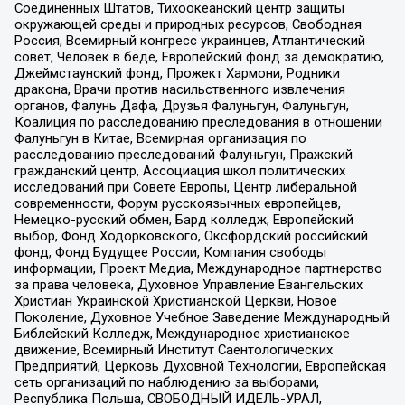
Соединенных Штатов, Тихоокеанский центр защиты
окружающей среды и природных ресурсов, Свободная
Россия, Всемирный конгресс украинцев, Атлантический
совет, Человек в беде, Европейский фонд за демократию,
Джеймстаунский фонд, Прожект Хармони, Родники
дракона, Врачи против насильственного извлечения
органов, Фалунь Дафа, Друзья Фалуньгун, Фалуньгун,
Коалиция по расследованию преследования в отношении
Фалуньгун в Китае, Всемирная организация по
расследованию преследований Фалуньгун, Пражский
гражданский центр, Ассоциация школ политических
исследований при Совете Европы, Центр либеральной
современности, Форум русскоязычных европейцев,
Немецко-русский обмен, Бард колледж, Европейский
выбор, Фонд Ходорковского, Оксфордский российский
фонд, Фонд Будущее России, Компания свободы
информации, Проект Медиа, Международное партнерство
за права человека, Духовное Управление Евангельских
Христиан Украинской Христианской Церкви, Новое
Поколение, Духовное Учебное Заведение Международный
Библейский Колледж, Международное христианское
движение, Всемирный Институт Саентологических
Предприятий, Церковь Духовной Технологии, Европейская
сеть организаций по наблюдению за выборами,
Республика Польша, СВОБОДНЫЙ ИДЕЛЬ-УРАЛ,