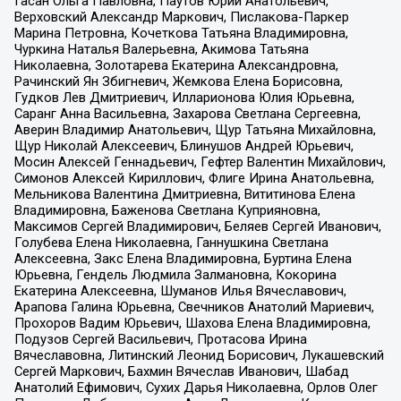
Гасан Ольга Павловна, Паутов Юрий Анатольевич,
Верховский Александр Маркович, Пислакова-Паркер
Марина Петровна, Кочеткова Татьяна Владимировна,
Чуркина Наталья Валерьевна, Акимова Татьяна
Николаевна, Золотарева Екатерина Александровна,
Рачинский Ян Збигневич, Жемкова Елена Борисовна,
Гудков Лев Дмитриевич, Илларионова Юлия Юрьевна,
Саранг Анна Васильевна, Захарова Светлана Сергеевна,
Аверин Владимир Анатольевич, Щур Татьяна Михайловна,
Щур Николай Алексеевич, Блинушов Андрей Юрьевич,
Мосин Алексей Геннадьевич, Гефтер Валентин Михайлович,
Симонов Алексей Кириллович, Флиге Ирина Анатольевна,
Мельникова Валентина Дмитриевна, Вититинова Елена
Владимировна, Баженова Светлана Куприяновна,
Максимов Сергей Владимирович, Беляев Сергей Иванович,
Голубева Елена Николаевна, Ганнушкина Светлана
Алексеевна, Закс Елена Владимировна, Буртина Елена
Юрьевна, Гендель Людмила Залмановна, Кокорина
Екатерина Алексеевна, Шуманов Илья Вячеславович,
Арапова Галина Юрьевна, Свечников Анатолий Мариевич,
Прохоров Вадим Юрьевич, Шахова Елена Владимировна,
Подузов Сергей Васильевич, Протасова Ирина
Вячеславовна, Литинский Леонид Борисович, Лукашевский
Сергей Маркович, Бахмин Вячеслав Иванович, Шабад
Анатолий Ефимович, Сухих Дарья Николаевна, Орлов Олег