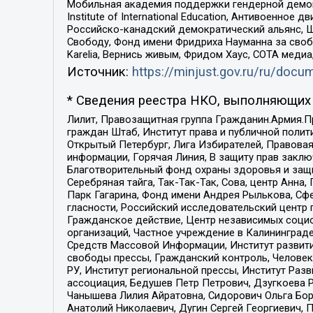
Мобильная академия поддержки гендерной демократи
Institute of International Education, Антивоенн
Российско-канадский демократический альянс, 
Свободу, Фонд имени Фридриха Науманна за свобо
Karelia, Вернись живым, Фридом Хаус, СОТА меди
Источник:
https://minjust.gov.ru/ru/doc
* Сведения реестра НКО, выполняющих 
Лилит, Правозащитная группа Гражданин.Армия.П
граждан Штаб, Институт права и публичной поли
Открытый Петербург, Лига Избирателей, Правова
информации, Горячая Линия, В защиту прав закл
Благотворительный фонд охраны здоровья и защи
Серебряная тайга, Так-Так-Так, Сова, центр Анн
Парк Гагарина, Фонд имени Андрея Рылькова, Сф
гласности, Российский исследовательский центр 
Гражданское действие, Центр независимых соци
организаций, Частное учреждение в Калининград
Средств Массовой Информации, Институт развити
свободы прессы, Гражданский контроль, Человек
РУ, Институт региональной прессы, Институт Ра
ассоциация, Бедушев Петр Петрович, Дзугкоева 
Чанышева Лилия Айратовна, Сидорович Ольга Бори
Анатолий Николаевич, Дугин Сергей Георгиевич, 