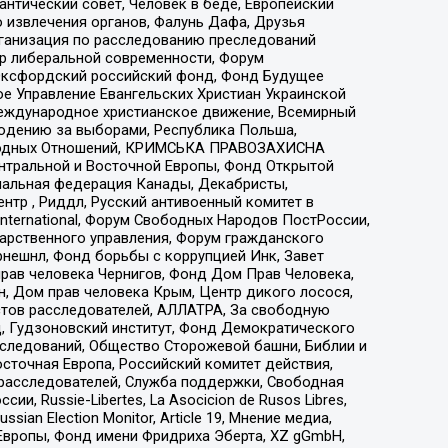
нтический совет, Человек в беде, Европейский
 извлечения органов, Фалунь Дафа, Друзья
рганизация по расследованию преследований
тр либеральной современности, Форум
 Оксфордский российский фонд, Фонд Будущее
е Управление Евангельских Христиан Украинской
еждународное христианское движение, Всемирный
людению за выборами, Республика Польша,
народных Отношений, КРИМСЬКА ПРАВОЗАХИСНА
ы Центральной и Восточной Европы, Фонд Открытой
иональная федерация Канады, Декабристы,
тр , Риддл, Русский антивоенный комитет в
nternational, Форум Свободных Народов ПостРоссии,
дарственного управления, Форум гражданского
рнешнл, Фонд борьбы с коррупцией Инк, Завет
прав человека Чернигов, Фонд Дом Прав Человека,
н, Дом прав человека Крым, Центр дикого лосося,
стов расследователей, АЛЛАТРА, За свободную
д, Гудзоновский институт, Фонд Демократического
сследований, Общество Сторожевой башни, Библии и
сточная Европа, Российский комитет действия,
-расследователей, Служба поддержки, Свободная
 Russie-Libertes, La Asocicion de Rusos Libres,
an Election Monitor, Article 19, Мнение медиа,
Европы, Фонд имени Фридриха Эберта, XZ gGmbH,