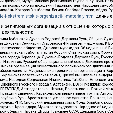
ий джамаат, Мусульманская религиозная группа п. Кушкуль г. 
ртия исламского возрождения Таджикистана, Народная самооб
олодёжь Которая Улыбается, Легион Свобода России, Айдар, Р
ie-i-ekstremistskie-organizacii-i-materialy.html
данные
и религиозных организаций в отношении которых 
 деятельности:
земли Кубанской Духовно Родовой Державы Русь, Община Духо
 Духовная Семинария Староверов-Инглингов, Нурджулар, К Бо
листическое общество, Джамаат мувахидов, Объединенный Вил
иалистическая рабочая партия России, Славянский союз, Форма
ива города Череповца, Духовно-Родовая Держава Русь, Русск
-Инглингов, Русский общенациональный союз, Движение против
 Омская организация общественного политического движения Р
йзрахманисты, Мусульманская религиозная организация п. Бо
краинская повстанческая армия, Тризуб им. Степана Бандеры, Бр
зма, Народная Социальная Инициатива, TulaSkins, Этнополитич
оренного Русского народа г. Астрахани, ВОЛЯ, Меджлис крымс
РЕВТАТПОД, Артподготовка, Штольц, В честь иконы Божией Мате
равды и Единения, Каракольская инициативная группа, Автогра
спублика Русь, Арестантское уголовное единство, Башкорт, Наци
окузнецк/РПК, Сибирский державный союз, Фонд борьбы с кор
округа г. Краснодара, Мужское государство, Народное объедин
ой области, Проект Штурм, Граждане СССР, Держава Союз Сов