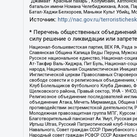
“Джамаат “Красный пахарь”, Колумбайн, Хатлонск
батальон имени Номана Челебиджихана, Азов, Па
Батал-Хаджи Белхороев, Маньяки Культ Убийц, М
Источник:
http://nac.gov.ru/terroristichesk
* Перечень общественных объединений 
силу решение о ликвидации или запрете
Национал-большевистская партия, ВЕК РА, Рада 
Славянская Община Капища Веды Перуна, Мужская
Русское национальное единство, Национал-социа
Ат-Такфир Валь-Хиджра, Пит Буль, Национал-соц
народа, Национальная Социалистическая Инициат
Инглистической церкви Православных Староверов
свободе совести и о религиозных объединениях,
Клуб Болельщиков Футбольного Клуба Динамо, Фа
Щелковского района, Правый сектор, УНА - УНСО, У
Религиозное объединение последователей инглии
объединение Атака, Мечеть Мирмамеда, Община К
противодействии экстремистской деятельности, 
Молодежная правозащитная группа МПГ, Курсом П
Благотворительный пансионат Ак Умут, Русская ре
Иртыш Ultras, Русский Патриотический клуб-Нов
Навального, Совет граждан СССР Прикубанского 
Народный совет граждан РСФСР СССР Архангельск