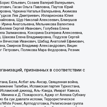
Борис Юльевич, Созаев Валерий Валерьевич,
тович, Гасан Ольга Павловна, Паутов Юрий
ровна, Чуркина Наталья Валерьевна, Акимова
 Гудков Лев Дмитриевич, Илларионова Юлия
ихайловна, Щур Николай Алексеевич, Блинушов
е Ирина Анатольевна, Мельникова Валентина
Беляев Сергей Иванович, Голубева Елена
ила Залмановна, Кокорина Екатерина Алексеевна,
, Шахова Елена Владимировна, Подузов Сергей
ин Вячеслав Иванович, Шабад Анатолий Ефимович,
вна, Смирнов Владимир Александрович, Вицин
ег Петрович, Полякова Мара Федоровна, Резник
ганизаций, признанных в соответствии с
на, База, Асбат аль-Ансар, Священная война,
ижение Талибан, Исламская партия Туркестана,
Исламский джихад, Аль-Каида, Имарат Кавказ,
 Минина и Д. Пожарского, Аджр от Аллаха Субхану
о ба суи давлати исломи, Террористическое
/White Power, Артподготовка, Религиозная группа