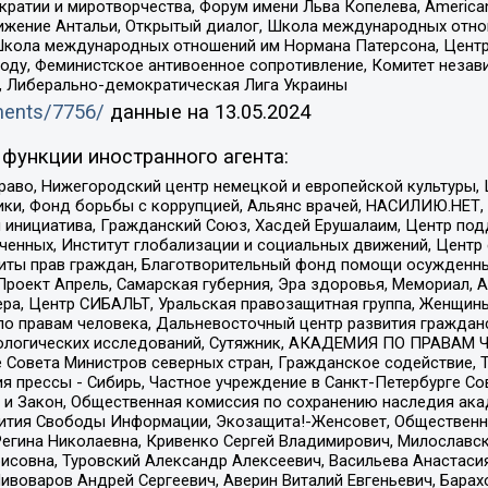
и и миротворчества, Форум имени Льва Копелева, American Counci
ое движение Антальи, Открытый диалог, Школа международных отн
Школа международных отношений им Нормана Патерсона, Центр
ду, Феминистское антивоенное сопротивление, Комитет независ
а, Либерально-демократическая Лига Украины
uments/7756/
данные на
13.05.2024
функции иностранного агента:
раво, Нижегородский центр немецкой и европейской культуры,
тики, Фонд борьбы с коррупцией, Альянс врачей, НАСИЛИЮ.НЕТ,
я инициатива, Гражданский Союз, Хасдей Ерушалаим, Центр по
юченных, Институт глобализации и социальных движений, Цент
ты прав граждан, Благотворительный фонд помощи осужденным
а, Проект Апрель, Самарская губерния, Эра здоровья, Мемориал
ера, Центр СИБАЛЬТ, Уральская правозащитная группа, Женщины
по правам человека, Дальневосточный центр развития гражданс
ологических исследований, Сутяжник, АКАДЕМИЯ ПО ПРАВАМ Ч
е Совета Министров северных стран, Гражданское содействие,
я прессы - Сибирь, Частное учреждение в Санкт-Петербурге С
 и Закон, Общественная комиссия по сохранению наследия ак
звития Свободы Информации, Экозащита!-Женсовет, Общественн
Регина Николаевна, Кривенко Сергей Владимирович, Милославс
совна, Туровский Александр Алексеевич, Васильева Анастасия
Пивоваров Андрей Сергеевич, Аверин Виталий Евгеньевич, Бара