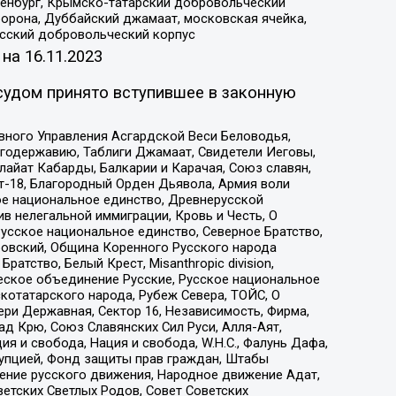
Оренбург, Крымско-татарский добровольческий
орона, Дуббайский джамаат, московская ячейка,
усский добровольческий корпус
 на
16.11.2023
судом принято вступившее в законную
вного Управления Асгардской Веси Беловодья,
годержавию, Таблиги Джамаат, Свидетели Иеговы,
айат Кабарды, Балкарии и Карачая, Союз славян,
т-18, Благородный Орден Дьявола, Армия воли
ое национальное единство, Древнерусской
 нелегальной иммиграции, Кровь и Честь, О
усское национальное единство, Северное Братство,
ровский, Община Коренного Русского народа
атство, Белый Крест, Misanthropic division,
еское объединение Русские, Русское национальное
котатарского народа, Рубеж Севера, ТОЙС, О
ри Державная, Сектор 16, Независимость, Фирма,
д Крю, Союз Славянских Сил Руси, Алля-Аят,
я и свобода, Нация и свобода, W.H.С., Фалунь Дафа,
рупцией, Фонд защиты прав граждан, Штабы
ение русского движения, Народное движение Адат,
етских Светлых Родов, Совет Советских