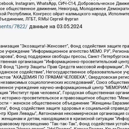
Facebook, Instagram, WhatsApp, СИЧ-С14, Добровольческое Движ
ское общественное движение, Невоград, Молодежное Демократ
ой Республики, Конгресс ойрат-калмыцкого народа, Исполнит
бъединение, ЛГБТ, Я.МЫ Сергей Фургал
uments/7822/
данные на
03.05.2024
Общество с ограниченной ответственностью "Радио Свободная Европа/Радио Свобода", Чешское информационное агентство "MEDIUM-ORIENT", Красноярская региональная общественная организация "Мы против СПИДа", Камалягин Денис Николаевич, Маркелов Сергей Евгеньевич, Пономарев Лев Александрович, Савицкая Людмила Алексеевна, Автономная некоммерческая организация "Центр по работе с проблемой насилия "НАСИЛИЮ.НЕТ", Межрегиональный профессиональный союз работников здравоохранения "Альянс врачей", Юридическое лицо, зарегистрированное в Латвийской Республике, SIA "Medusa Project" (регистрационный номер 40103797863, дата регистрации 10.06.2014), Некоммерческая организация "Фонд по борьбе с коррупцией", Автономная некоммерческая организация "Институт права и публичной политики", Баданин Роман Сергеевич, Гликин Максим Александрович, Железнова Мария Михайловна, Лукьянова Юлия Сергеевна, Маетная Елизавета Витальевна, Маняхин Петр Борисович, Чуракова Ольга Владимировна, Ярош Юлия Петровна, Юридическое лицо "The Insider SIA", зарегистрированное в Риге, Латвийская Республика (дата регистрации 26.06.2015), являющееся администратором доменного имени интернет-издания "The Insider SIA", https://theins.ru, Постернак Алексей Евгеньевич, Рубин Михаил Аркадьевич, Анин Роман Александрович, Юридическое лицо Istories fonds, зарегистрированное в Латвийской Республике (регистрационный номер 50008295751, дата регистрации 24.02.2020), Великовский Дмитрий Александрович, Долинина Ирина Николаевна, Мароховская Алеся Алексеевна, Шлейнов Роман Юрьевич, Шмагун Олеся Валентиновна, Общество с ограниченной ответственностью "Альтаир 2021", Общество с ограниченной ответственностью "Вега 2021", Общество с ограниченной ответственностью "Главный редактор 2021", Общество с ограниченной ответственностью "Ромашки монолит", Важенков Артем Валерьевич, Ивановская областная общественная организация "Центр гендерных исследований", Гурман Юрий Альбертович, Медиапроект "ОВД-Инфо", Егоров Владимир Владимирович, Жилинский Владимир Александрович, Общество с ограниченной ответственностью "ЗП", Иванова София Юрьевна, Карезина Инна Павловна, Кильтау Екатерина Викторовна, Петров Алексей Викторович, Пискунов Сергей Евгеньевич, Смирнов Сергей Сергеевич, Тихонов Михаил Сергеевич, Общество с ограниченной ответственностью "ЖУРНАЛИСТ-ИНОСТРАННЫЙ АГЕНТ", Арапова Галина Юрьевна, Вольтская Татьяна Анатольевна, Американская компания "Mason G.E.S. Anonymous Foundation" (США), являющаяся владельцем интернет-издания https://mnews.world/, Компания "Stichting Bellingcat", зарегистрированная в Нидерландах (дата регистрации 11.07.2018), Захаров Андрей Вячеславович, Клепиковская Екатерина Дмитриевна, Общество с ограниченной ответственностью "МЕМО", Перл Роман Александрович, Симонов Евгений Алексеевич, Соловьева Елена Анатольевна, Сотников Даниил Владимирович, Сурначева Елизавета Дмитриевна, Автономная некоммерческая организация по защите прав человека и информированию населения "Якутия – Наше Мнение", Общество с ограниченной ответственностью "Москоу диджитал медиа", с 26.01.2023 Общество с ограниченной ответственностью "Чайка Белые сады", Ветошкина Валерия Валерьевна, Заговора Максим Александрович, Межрегиональное общественное движение "Российская ЛГБТ - сеть", Оленичев Максим Владимирович, Павлов Иван Юрьевич, Скворцова Елена Сергеевна, Общество с ограниченной ответственностью "Как бы инагент", Кочетков Игорь Викторович, Общество с ограниченной ответственностью "Честные выборы", Еланчик Олег Александрович, Общество с ограниченной ответственностью "Нобелевский призыв", Гималова Регина Эмилевна, Григорьев Андрей Валерьевич, Григорьева Алина Александровна, Ассоциация по содействию защите прав призывников, альтернативнослужащих и военнослужащих "Правозащитная группа "Гражданин.Армия.Право", Хисамова Регина Фаритовна, Автономная некоммерческая организация по реализа