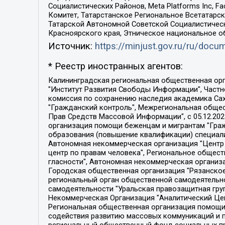
Социалистических Районов, Meta Platforms Inc, 
Комитет, Татарстанское Региональное Всетатар
Татарской Автономной Советской Социалистическ
Красноярского края, Этническое национальное о
Источник:
https://minjust.gov.ru/ru/doc
* Реестр иностранных агентов:
Калининградская региональная общественная организация "Экозащита!-Женсовет", Фонд содействия защите прав и свобод граждан "Общественный вердикт", Фонд "Институт Развития Свободы Информации", Частное учреждение "Информационное агентство МЕМО. РУ", Региональная общественная организация "Общественная комиссия по сохранению наследия академика Сахарова", Фонд поддержки свободы прессы, Санкт-Петербургская общественная правозащитная организация "Гражданский контроль", Межрегиональная общественная организация "Информационно-просветительский центр "Мемориал", Региональный Фонд "Центр Защиты Прав Средств Массовой Информации", с 05.12.2023 Фонд "Центр Защиты Прав Средств массовой информации", Региональная общественная благотворительная организация помощи беженцам и мигрантам "Гражданское содействие", Негосударственное образовательное учреждение дополнительного профессионального образования (повышение квалификации) специалистов "АКАДЕМИЯ ПО ПРАВАМ ЧЕЛОВЕКА", Свердловская региональная общественная организация "Сутяжник", Автономная некоммерческая организация "Центр независимых социологических исследований", Союз общественных объединений "Российский исследовательский центр по правам человека", Региональное общественное учреждение научно-информационный центр "МЕМОРИАЛ", Некоммерческая организация "Фонд защиты гласности", Автономная некоммерческая организация "Институт прав человека", Городская общественная организация "Екатеринбургское общество "МЕМОРИАЛ", Городская общественная организация "Рязанское историко-просветительское и правозащитное общество "Мемориал" (Рязанский Мемориал), Челябинский региональный орган общественной самодеятельности – женское общественное объединение "Женщины Евразии", Челябинский региональный орган общественной самодеятельности "Уральская правозащитная группа", Фонд содействия защите здоровья и социальной справедливости имени Андрея Рылькова, Автономная Некоммерческая Организация "Аналитический Центр Юрия Левады", Автономная некоммерческая организация социальной поддержки населения "Проект Апрель", Региональная общественная организация помощи женщинам и детям, находящимся в кризисной ситуации "Информационно-методический центр "Анна", Фонд содействия развитию массовых коммуникаций и правовому просвещению "Так-так-Так", Фонд содействия устойчивому развитию "Серебряная тайга", Свердловский региональный общественный фонд социальных проектов "Новое время", "Idel.Реалии", Кавказ.Реалии, Крым.Реалии, Телеканал Настоящее Время, Татаро-башкирская служба Радио Свобода (Azatliq Radiosi), Радио Свободная Европа/Радио Свобода (PCE/PC), "Сибирь.Реалии", "Фактограф", Благотворительный фонд помощи осужденным и их семьям, Автономная некоммерческая организация "Институт глобализации и социальных движений", Фонд "В защиту прав заключенных", Частное учреждение "Центр поддержки и содействия развитию средств массовой информации", Пензенский региональный общественный благотворительный фонд "Гражданский союз", "Север.Реалии", Некоммерческая организация Фонд "Правовая инициатива", 