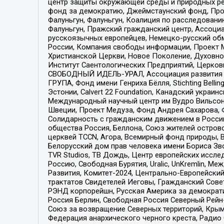
центр защиты окружающей среды и природных ресу
фонд за демократию, Джеймстаунский фонд, Прож
Фалуньгун, Фалуньгун, Коалиция по расследован
Фалуньгун, Пражский гражданский центр, Ассоци
русскоязычных европейцев, Немецко-русский об
России, Компания свободы информации, Проект М
Христианской Церкви, Новое Поколение, Духовн
Институт Саентологических Предприятий, Церков
СВОБОДНЫЙ ИДЕЛЬ-УРАЛ, Ассоциация развития ж
ГРУПА, Фонд имени Генриха Бёлля, Stichting Bellin
Эстонии, Calvert 22 Foundation, Канадский укра
Международный научный центр им Вудро Вильсона
Швеции, Проект Медуза, Фонд Андрея Сахарова, Ф
Солидарность с гражданским движением в России 
общества Россия, Беллона, Союз жителей острово
церквей TCCN, Агора, Всемирный фонд природы, B
Белорусский дом прав человека имени Бориса Зво
TVR Studios, ТВ Дождь, Центр европейских иссл
Россию, Свободная Бурятия, Uralic, UnKremlin, 
Развития, Комитет-2024, Центрально-Европейски
трактатов Свидетелей Иеговы, Гражданский Совет
РЭНД корпорейшн, Русская Америка за демократи
Россия Берлин, Свободная Россия Северный Рейн-В
Союз за возвращение Северных территорий, Крымско
Федерация анархического черного креста, Радио