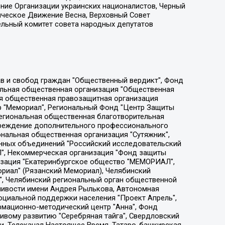
ение Организации украинских националистов, Черный
ическое Движение Весна, Верховный Совет
ельный комитет совета народных депутатов
ции социально-правовых программ "Лилит", Дальневосточное общественное движение "Маяк", Санкт-Петербургская ЛГБТ-инициативная группа "Выход", Инициативная группа ЛГБТ+ "Реверс", Алексеев Андрей Викторович, Бекбулатова Таисия Львовна, Беляев Иван Михайлович, Владыкина Елена Сергеевна, Гельман Марат Александрович, Никульшина Вероника Юрьевна, Толоконникова Надежда Андреевна, Шендерович Виктор Анатольевич, Общество с ограниченной ответственностью "Данное сообщение", Общество с ограниченной ответственностью Издательский дом "Новая глава", Айнбиндер Александра Александровна, Московский комьюнити-центр для ЛГБТ+инициатив, Благотворительный фонд развития филантропии, Deutsche Welle (Германия, Kurt-Schumacher-Strasse 3, 53113 Bonn), Борзунова Мария Михайловна, Воробьев Виктор Викторович, Голубева Анна Львовна, Константинова Алла Михайловна, Малкова Ирина Владимировна, Мурадов Мурад Абдулгалимович, Осетинская Елизавета Николаевна, Понасенков Евгений Николаевич, Ганапольский Матвей Юрьевич, Киселев Евгений Алексеевич, Борухович Ирина Григорьевна, Дремин Иван Тимофеевич, Дубровский Дмитрий Викторович, Красноярская региональная общественная организация поддержки и развития альтернативных образовательных технологий и межкультурных коммуникаций "ИНТЕРРА", Маяковская Екатерина Алексеевна, Фейгин Марк Захарович, Филимонов Андрей Викторович, Дзугкоева Регина Николаевна, Доброхотов Роман Александрович, Дудь Юрий Александрович, Елкин Сергей Владимирович, Кругликов Кирилл Игоревич, Сабунаева Мария Леонидовна, Семенов Алексей Владимирович, Шаинян Карен Багратович, Шульман Екатерина Михайловна, Асафьев Артур Валерьевич, Вахштайн Виктор Семенович, Венедиктов Алексей Алексеевич, Лушникова Екатерина Евгеньевна, Волков Леонид Михайлович, Невзоров Александр Глебович, Пархоменко Сергей Борисович, Сироткин Ярослав Николаевич, Кара-Мурза Владимир Владимирович, Баранова Наталья Владимировна, Гозман Леонид Яковлевич, Кагарлицкий Борис Юльевич, Климарев Михаил Валерьевич, Милов Владимир Станиславович, Автономная некоммерческая организация Краснодарский центр современного искусства "Типография", Моргенштерн Алишер Тагирович, Соболь Любовь Эдуардовна, Общество с ограниченной ответственностью "ЛИЗА НОРМ", Каспаров Гарри Кимович, Ходорковский Михаил Борисович, Общество с ограниченной ответственностью "Апрельские тезисы", Данилович Ирина Брониславовна, Кашин Олег Владимирович, Петров Николай Владимирович, Пивоваров Алексей Владимирович, Соколов Михаил Владимирович, Цветкова Юлия Владимировна, Чичваркин Евгений Александрович, Комитет против пыток/Команда против пыток, Общество с ограниченной ответственностью "Первый научный", Общество с ограниченной ответственностью "Вертолет и ко", Белоцерковская Вероника Борисовна, Кац Максим Евгеньевич, Лазарева Татьяна Юрьевна, Шаведдинов Руслан Табризович, Яшин Илья Валерьевич, Общество с ограниченной ответственностью "Иноагент ААВ", Алешковский Дмитрий Петрович, Альбац Евгения Марковна, Быков Дмитрий Львович, Галямина Юлия Евгеньевна, Лойко Сергей Леонидович, Мартынов Кирилл Константинович, Медведев Сергей Александрович, Крашенинников Федор Геннадиевич, Гордеева Катерина Вл