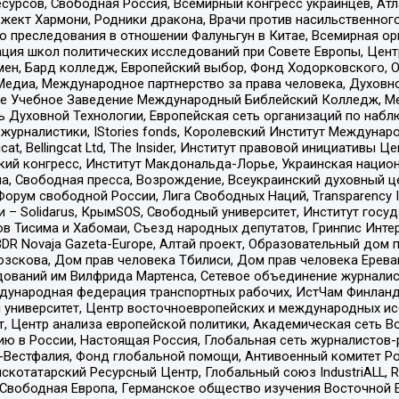
рсов, Свободная Россия, Всемирный конгресс украинцев, Атла
ект Хармони, Родники дракона, Врачи против насильственного
ию преследования в отношении Фалуньгун в Китае, Всемирная о
ация школ политических исследований при Совете Европы, Цен
мен, Бард колледж, Европейский выбор, Фонд Ходорковского,
едиа, Международное партнерство за права человека, Духовно
ое Учебное Заведение Международный Библейский Колледж, М
ь Духовной Технологии, Европейская сеть организаций по наб
урналистики, IStories fonds, Королевский Институт Между
gcat, Bellingcat Ltd, The Insider, Институт правовой инициатив
инский конгресс, Институт Макдональда-Лорье, Украинская нац
, Свободная пресса, Возрождение, Всеукраинский духовный цен
орум свободной России, Лига Свободных Наций, Transparеncy I
– Solidarus, КрымSOS, Свободный университет, Институт госу
в Тисима и Хабомаи, Съезд народных депутатов, Гринпис Инте
DR Novaja Gazeta-Europe, Алтай проект, Образовательный дом 
зскова, Дом прав человека Тбилиси, Дом прав человека Ерева
едований им Вилфрида Мартенса, Сетевое объединение журнали
Международная федерация транспортных рабочих, ИстЧам Финлан
й университет, Центр восточноевропейских и международных и
, Центр анализа европейской политики, Академическая сеть Во
ю в России, Настоящая Россия, Глобальная сеть журналистов
естфалия, Фонд глобальной помощи, Антивоенный комитет России,
татарский Ресурсный Центр, Глобальный союз IndustriALL, Russi
 Свободная Европа, Германское общество изучения Восточной 