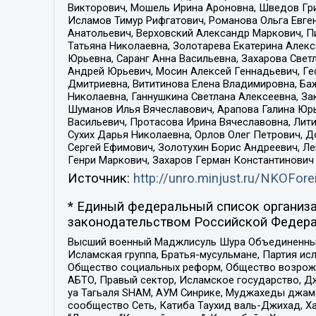
Викторович, Мошель Ирина Ароновна, Шведов Гри
Исламов Тимур Рифгатович, Романова Ольга Евге
Анатольевич, Верховский Александр Маркович, П
Татьяна Николаевна, Золотарева Екатерина Алек
Юрьевна, Саранг Анна Васильевна, Захарова Свет
Андрей Юрьевич, Мосин Алексей Геннадьевич, Ге
Дмитриевна, Вититинова Елена Владимировна, Ба
Николаевна, Ганнушкина Светлана Алексеевна, За
Шуманов Илья Вячеславович, Арапова Галина Юрь
Васильевич, Протасова Ирина Вячеславовна, Лит
Сухих Дарья Николаевна, Орлов Олег Петрович, 
Сергей Ефимович, Золотухин Борис Андреевич, Л
Генри Маркович, Захаров Герман Константинович
Источник:
http://unro.minjust.ru/NKOFore
* Единый федеральный список организа
законодательством Российской Федера
Высший военный Маджлисуль Шура Объединенных с
Исламская группа, Братья-мусульмане, Партия ис
Общество социальных реформ, Общество возрожд
АБТО, Правый сектор, Исламское государство, Д
уа Тагьаля SHAM, АУМ Синрике, Муджахеды джама
сообщество Сеть, Катиба Таухид валь-Джихад, Хай