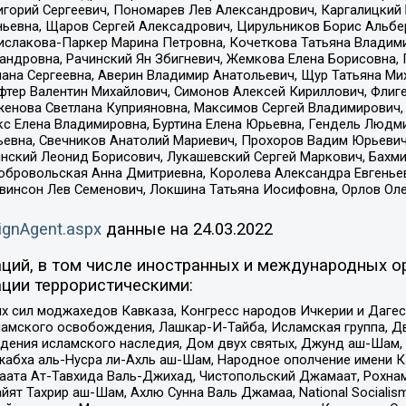
горий Сергеевич, Пономарев Лев Александрович, Каргалицкий 
ньевна, Щаров Сергей Алексадрович, Цирульников Борис Альбер
ислакова-Паркер Марина Петровна, Кочеткова Татьяна Владими
сандровна, Рачинский Ян Збигневич, Жемкова Елена Борисовна,
лана Сергеевна, Аверин Владимир Анатольевич, Щур Татьяна М
фтер Валентин Михайлович, Симонов Алексей Кириллович, Флиг
женова Светлана Куприяновна, Максимов Сергей Владимирович, 
кс Елена Владимировна, Буртина Елена Юрьевна, Гендель Людм
евна, Свечников Анатолий Мариевич, Прохоров Вадим Юрьевич
инский Леонид Борисович, Лукашевский Сергей Маркович, Бахм
Добровольская Анна Дмитриевна, Королева Александра Евгенье
евинсон Лев Семенович, Локшина Татьяна Иосифовна, Орлов Ол
ignAgent.aspx
данные на
24.03.2022
ций, в том числе иностранных и международных ор
ции террористическими:
ил моджахедов Кавказа, Конгресс народов Ичкерии и Дагеста
ламского освобождения, Лашкар-И-Тайба, Исламская группа, Дв
ения исламского наследия, Дом двух святых, Джунд аш-Шам, 
жабха аль-Нусра ли-Ахль аш-Шам, Народное ополчение имени К.
ата Ат-Тавхида Валь-Джихад, Чистопольский Джамаат, Рохнам
ят Тахрир аш-Шам, Ахлю Сунна Валь Джамаа, National Socialism