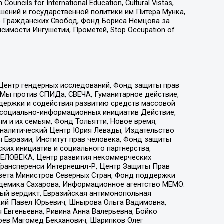
ls for International Education, Cultural Vistas,
ошений и государственной политики им Питера Мунка,
 Гражданских Свобод, Фонд Бориса Немцова за
имости Ингушетии, Прометей, Stop Occupation of
 Центр гендерных исследований, Фонд защиты прав
 Мы против СПИДа, СВЕЧА, Гуманитарное действие,
ддержки и содействия развитию средств массовой
р социально-информационных инициатив Действие,
 и их семьям, Фонд Тольятти, Новое время,
, Аналитический Центр Юрия Левады, Издательство
 Евразии, Институт прав человека, Фонд защиты
ких инициатив и социального партнерства,
ЕЛОВЕКА, Центр развития некоммерческих
 Трансперенси Интернешнл-Р, Центр Защиты Прав
овета Министров Северных Стран, Фонд поддержки
адемика Сахарова, Информационное агентство МЕМО.
ый вердикт, Евразийская антимонопольная
кий Павел Юрьевич, Шнырова Ольга Вадимовна,
 Евгеньевна, Ривина Анна Валерьевна, Бойко
хоев Магомед Бекханович, Шарипков Олег