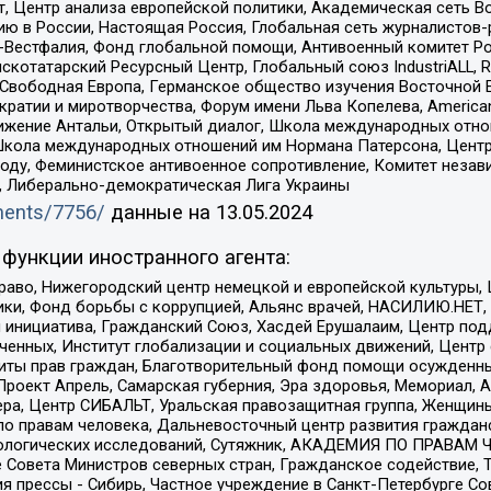
, Центр анализа европейской политики, Академическая сеть Во
ю в России, Настоящая Россия, Глобальная сеть журналистов
естфалия, Фонд глобальной помощи, Антивоенный комитет России,
татарский Ресурсный Центр, Глобальный союз IndustriALL, Russi
 Свободная Европа, Германское общество изучения Восточной 
и и миротворчества, Форум имени Льва Копелева, American Counci
ое движение Антальи, Открытый диалог, Школа международных отн
Школа международных отношений им Нормана Патерсона, Центр
ду, Феминистское антивоенное сопротивление, Комитет независ
а, Либерально-демократическая Лига Украины
uments/7756/
данные на
13.05.2024
функции иностранного агента:
раво, Нижегородский центр немецкой и европейской культуры,
тики, Фонд борьбы с коррупцией, Альянс врачей, НАСИЛИЮ.НЕТ,
я инициатива, Гражданский Союз, Хасдей Ерушалаим, Центр по
юченных, Институт глобализации и социальных движений, Цент
ты прав граждан, Благотворительный фонд помощи осужденным
а, Проект Апрель, Самарская губерния, Эра здоровья, Мемориал
ера, Центр СИБАЛЬТ, Уральская правозащитная группа, Женщины
по правам человека, Дальневосточный центр развития гражданс
ологических исследований, Сутяжник, АКАДЕМИЯ ПО ПРАВАМ Ч
е Совета Министров северных стран, Гражданское содействие,
я прессы - Сибирь, Частное учреждение в Санкт-Петербурге С