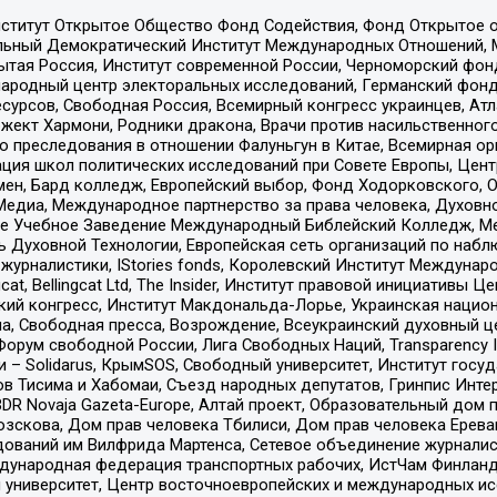
ститут Открытое Общество Фонд Содействия, Фонд Открытое 
альный Демократический Институт Международных Отношений,
тая Россия, Институт современной России, Черноморский фонд
родный центр электоральных исследований, Германский фонд
рсов, Свободная Россия, Всемирный конгресс украинцев, Атла
ект Хармони, Родники дракона, Врачи против насильственного
ию преследования в отношении Фалуньгун в Китае, Всемирная о
ация школ политических исследований при Совете Европы, Цен
мен, Бард колледж, Европейский выбор, Фонд Ходорковского,
едиа, Международное партнерство за права человека, Духовно
ое Учебное Заведение Международный Библейский Колледж, М
ь Духовной Технологии, Европейская сеть организаций по наб
урналистики, IStories fonds, Королевский Институт Между
gcat, Bellingcat Ltd, The Insider, Институт правовой инициатив
инский конгресс, Институт Макдональда-Лорье, Украинская нац
, Свободная пресса, Возрождение, Всеукраинский духовный цен
орум свободной России, Лига Свободных Наций, Transparеncy I
– Solidarus, КрымSOS, Свободный университет, Институт госу
в Тисима и Хабомаи, Съезд народных депутатов, Гринпис Инте
DR Novaja Gazeta-Europe, Алтай проект, Образовательный дом 
зскова, Дом прав человека Тбилиси, Дом прав человека Ерева
едований им Вилфрида Мартенса, Сетевое объединение журнали
Международная федерация транспортных рабочих, ИстЧам Финлан
й университет, Центр восточноевропейских и международных и