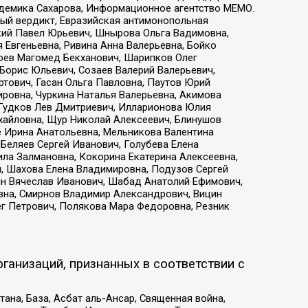
адемика Сахарова, Информационное агентство МЕМО.
ый вердикт, Евразийская антимонопольная
кий Павел Юрьевич, Шнырова Ольга Вадимовна,
 Евгеньевна, Ривина Анна Валерьевна, Бойко
хоев Магомед Бекханович, Шарипков Олег
Борис Юльевич, Созаев Валерий Валерьевич,
тович, Гасан Ольга Павловна, Паутов Юрий
ровна, Чуркина Наталья Валерьевна, Акимова
 Гудков Лев Дмитриевич, Илларионова Юлия
ихайловна, Щур Николай Алексеевич, Блинушов
е Ирина Анатольевна, Мельникова Валентина
Беляев Сергей Иванович, Голубева Елена
ила Залмановна, Кокорина Екатерина Алексеевна,
, Шахова Елена Владимировна, Подузов Сергей
ин Вячеслав Иванович, Шабад Анатолий Ефимович,
вна, Смирнов Владимир Александрович, Вицин
ег Петрович, Полякова Мара Федоровна, Резник
ганизаций, признанных в соответствии с
на, База, Асбат аль-Ансар, Священная война,