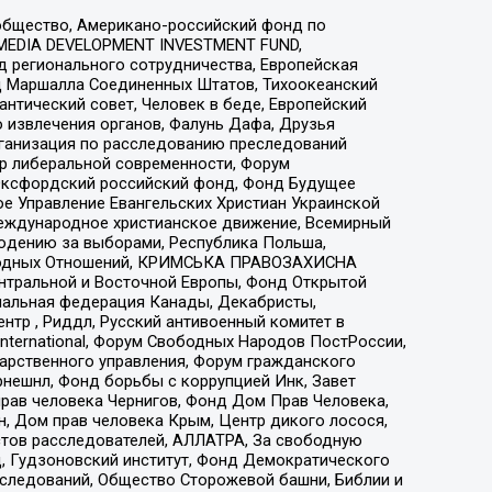
общество, Американо-российский фонд по
 MEDIA DEVELOPMENT INVESTMENT FUND,
 регионального сотрудничества, Европейская
 Маршалла Соединенных Штатов, Тихоокеанский
нтический совет, Человек в беде, Европейский
 извлечения органов, Фалунь Дафа, Друзья
рганизация по расследованию преследований
тр либеральной современности, Форум
 Оксфордский российский фонд, Фонд Будущее
е Управление Евангельских Христиан Украинской
еждународное христианское движение, Всемирный
людению за выборами, Республика Польша,
народных Отношений, КРИМСЬКА ПРАВОЗАХИСНА
ы Центральной и Восточной Европы, Фонд Открытой
иональная федерация Канады, Декабристы,
тр , Риддл, Русский антивоенный комитет в
nternational, Форум Свободных Народов ПостРоссии,
дарственного управления, Форум гражданского
рнешнл, Фонд борьбы с коррупцией Инк, Завет
прав человека Чернигов, Фонд Дом Прав Человека,
н, Дом прав человека Крым, Центр дикого лосося,
стов расследователей, АЛЛАТРА, За свободную
д, Гудзоновский институт, Фонд Демократического
сследований, Общество Сторожевой башни, Библии и