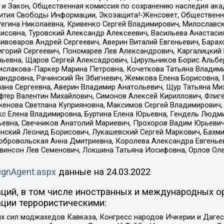
 и Закон, Общественная комиссия по сохранению наследия ак
звития Свободы Информации, Экозащита!-Женсовет, Общественн
Регина Николаевна, Кривенко Сергей Владимирович, Милославс
совна, Туровский Александр Алексеевич, Васильева Анастасия
Пивоваров Андрей Сергеевич, Аверин Виталий Евгеньевич, Бара
горий Сергеевич, Пономарев Лев Александрович, Каргалицкий 
ньевна, Щаров Сергей Алексадрович, Цирульников Борис Альбер
ислакова-Паркер Марина Петровна, Кочеткова Татьяна Владими
сандровна, Рачинский Ян Збигневич, Жемкова Елена Борисовна,
лана Сергеевна, Аверин Владимир Анатольевич, Щур Татьяна М
фтер Валентин Михайлович, Симонов Алексей Кириллович, Флиг
женова Светлана Куприяновна, Максимов Сергей Владимирович, 
кс Елена Владимировна, Буртина Елена Юрьевна, Гендель Людм
евна, Свечников Анатолий Мариевич, Прохоров Вадим Юрьевич
инский Леонид Борисович, Лукашевский Сергей Маркович, Бахм
Добровольская Анна Дмитриевна, Королева Александра Евгенье
евинсон Лев Семенович, Локшина Татьяна Иосифовна, Орлов Ол
ignAgent.aspx
данные на
24.03.2022
ций, в том числе иностранных и международных ор
ции террористическими:
ил моджахедов Кавказа, Конгресс народов Ичкерии и Дагеста