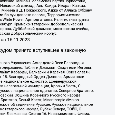
ижение Талибан, Исламская партия Туркестана,
Исламский джихад, Аль-Каида, Имарат Кавказ,
 Минина и Д. Пожарского, Аджр от Аллаха Субхану
о ба суи давлати исломи, Террористическое
/White Power, Артподготовка, Религиозная группа
Оренбург, Крымско-татарский добровольческий
орона, Дуббайский джамаат, московская ячейка,
усский добровольческий корпус
 на
16.11.2023
судом принято вступившее в законную
вного Управления Асгардской Веси Беловодья,
годержавию, Таблиги Джамаат, Свидетели Иеговы,
айат Кабарды, Балкарии и Карачая, Союз славян,
т-18, Благородный Орден Дьявола, Армия воли
ое национальное единство, Древнерусской
 нелегальной иммиграции, Кровь и Честь, О
усское национальное единство, Северное Братство,
ровский, Община Коренного Русского народа
атство, Белый Крест, Misanthropic division,
еское объединение Русские, Русское национальное
котатарского народа, Рубеж Севера, ТОЙС, О
ри Державная, Сектор 16, Независимость, Фирма,