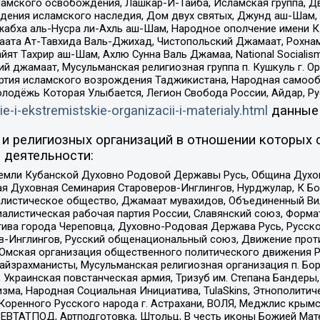
ламского освобождения, Лашкар-И-Тайба, Исламская группа, Дв
ения исламского наследия, Дом двух святых, Джунд аш-Шам, 
жабха аль-Нусра ли-Ахль аш-Шам, Народное ополчение имени К.
ата Ат-Тавхида Валь-Джихад, Чистопольский Джамаат, Рохнам
ят Тахрир аш-Шам, Ахлю Сунна Валь Джамаа, National Socialism
ий джамаат, Мусульманская религиозная группа п. Кушкуль г. 
ртия исламского возрождения Таджикистана, Народная самооб
олодёжь Которая Улыбается, Легион Свобода России, Айдар, Р
ie-i-ekstremistskie-organizacii-i-materialy.html
данные
и религиозных организаций в отношении которых 
 деятельности:
земли Кубанской Духовно Родовой Державы Русь, Община Духо
 Духовная Семинария Староверов-Инглингов, Нурджулар, К Бо
листическое общество, Джамаат мувахидов, Объединенный Вил
иалистическая рабочая партия России, Славянский союз, Форма
ива города Череповца, Духовно-Родовая Держава Русь, Русск
-Инглингов, Русский общенациональный союз, Движение против
 Омская организация общественного политического движения Р
йзрахманисты, Мусульманская религиозная организация п. Бо
краинская повстанческая армия, Тризуб им. Степана Бандеры, Бр
зма, Народная Социальная Инициатива, TulaSkins, Этнополитич
оренного Русского народа г. Астрахани, ВОЛЯ, Меджлис крымс
РЕВТАТПОД, Артподготовка, Штольц, В честь иконы Божией Мате