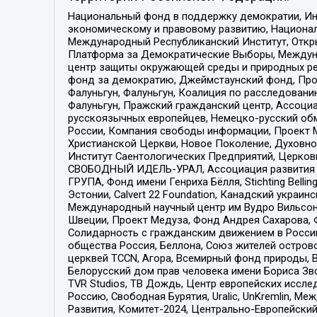
Национальный фонд в поддержку демократии, Ин
экономическому и правовому развитию, Национ
Международный Республиканский Институт, Откры
Платформа за Демократические Выборы, Междуна
центр защиты окружающей среды и природных ресу
фонд за демократию, Джеймстаунский фонд, Прож
Фалуньгун, Фалуньгун, Коалиция по расследован
Фалуньгун, Пражский гражданский центр, Ассоци
русскоязычных европейцев, Немецко-русский об
России, Компания свободы информации, Проект М
Христианской Церкви, Новое Поколение, Духовн
Институт Саентологических Предприятий, Церков
СВОБОДНЫЙ ИДЕЛЬ-УРАЛ, Ассоциация развития ж
ГРУПА, Фонд имени Генриха Бёлля, Stichting Bellin
Эстонии, Calvert 22 Foundation, Канадский укра
Международный научный центр им Вудро Вильсона
Швеции, Проект Медуза, Фонд Андрея Сахарова, Ф
Солидарность с гражданским движением в России 
общества Россия, Беллона, Союз жителей острово
церквей TCCN, Агора, Всемирный фонд природы, B
Белорусский дом прав человека имени Бориса Зво
TVR Studios, ТВ Дождь, Центр европейских иссл
Россию, Свободная Бурятия, Uralic, UnKremlin, 
Развития, Комитет-2024, Центрально-Европейски