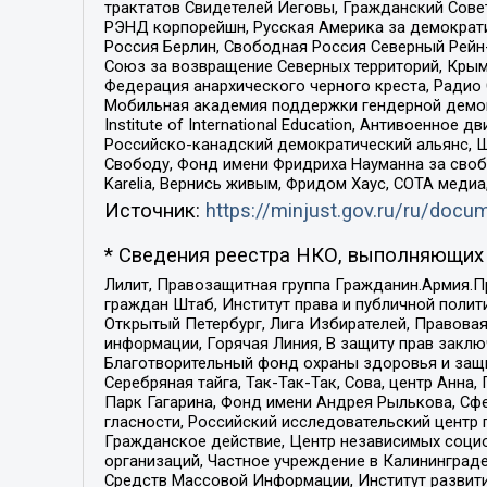
трактатов Свидетелей Иеговы, Гражданский Совет
РЭНД корпорейшн, Русская Америка за демократи
Россия Берлин, Свободная Россия Северный Рейн-В
Союз за возвращение Северных территорий, Крымско
Федерация анархического черного креста, Радио
Мобильная академия поддержки гендерной демократи
Institute of International Education, Антивоенн
Российско-канадский демократический альянс, 
Свободу, Фонд имени Фридриха Науманна за свобо
Karelia, Вернись живым, Фридом Хаус, СОТА меди
Источник:
https://minjust.gov.ru/ru/doc
* Сведения реестра НКО, выполняющих 
Лилит, Правозащитная группа Гражданин.Армия.П
граждан Штаб, Институт права и публичной поли
Открытый Петербург, Лига Избирателей, Правова
информации, Горячая Линия, В защиту прав закл
Благотворительный фонд охраны здоровья и защи
Серебряная тайга, Так-Так-Так, Сова, центр Анн
Парк Гагарина, Фонд имени Андрея Рылькова, Сф
гласности, Российский исследовательский центр 
Гражданское действие, Центр независимых соци
организаций, Частное учреждение в Калининград
Средств Массовой Информации, Институт развити