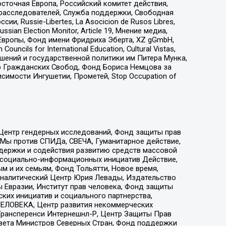
сточная Европа, Российский комитет действия,
-расследователей, Служба поддержки, Свободная
 Russie-Libertes, La Asocicion de Rusos Libres,
an Election Monitor, Article 19, Мнение медиа,
Европы, Фонд имени Фридриха Эберта, XZ gGmbH,
ls for International Education, Cultural Vistas,
ошений и государственной политики им Питера Мунка,
 Гражданских Свобод, Фонд Бориса Немцова за
имости Ингушетии, Прометей, Stop Occupation of
 Центр гендерных исследований, Фонд защиты прав
 Мы против СПИДа, СВЕЧА, Гуманитарное действие,
ддержки и содействия развитию средств массовой
р социально-информационных инициатив Действие,
 и их семьям, Фонд Тольятти, Новое время,
, Аналитический Центр Юрия Левады, Издательство
 Евразии, Институт прав человека, Фонд защиты
ких инициатив и социального партнерства,
ЕЛОВЕКА, Центр развития некоммерческих
 Трансперенси Интернешнл-Р, Центр Защиты Прав
овета Министров Северных Стран, Фонд поддержки