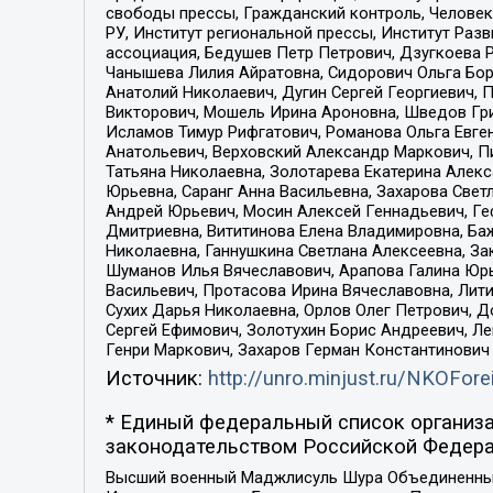
свободы прессы, Гражданский контроль, Человек
РУ, Институт региональной прессы, Институт Ра
ассоциация, Бедушев Петр Петрович, Дзугкоева 
Чанышева Лилия Айратовна, Сидорович Ольга Бори
Анатолий Николаевич, Дугин Сергей Георгиевич, 
Викторович, Мошель Ирина Ароновна, Шведов Гри
Исламов Тимур Рифгатович, Романова Ольга Евге
Анатольевич, Верховский Александр Маркович, П
Татьяна Николаевна, Золотарева Екатерина Алек
Юрьевна, Саранг Анна Васильевна, Захарова Свет
Андрей Юрьевич, Мосин Алексей Геннадьевич, Ге
Дмитриевна, Вититинова Елена Владимировна, Ба
Николаевна, Ганнушкина Светлана Алексеевна, За
Шуманов Илья Вячеславович, Арапова Галина Юрь
Васильевич, Протасова Ирина Вячеславовна, Лит
Сухих Дарья Николаевна, Орлов Олег Петрович, 
Сергей Ефимович, Золотухин Борис Андреевич, Л
Генри Маркович, Захаров Герман Константинович
Источник:
http://unro.minjust.ru/NKOFore
* Единый федеральный список организа
законодательством Российской Федера
Высший военный Маджлисуль Шура Объединенных с