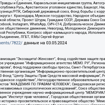
равды и Единения, Каракольская инициативная группа, Автогра
спублика Русь, Арестантское уголовное единство, Башкорт, Наци
окузнецк/РПК, Сибирский державный союз, Фонд борьбы с кор
округа г. Краснодара, Мужское государство, Народное объедин
ой области, Проект Штурм, Граждане СССР, Держава Союз Сов
Facebook, Instagram, WhatsApp, СИЧ-С14, Добровольческое Движ
ское общественное движение, Невоград, Молодежное Демократ
ой Республики, Конгресс ойрат-калмыцкого народа, Исполнит
бъединение, ЛГБТ, Я.МЫ Сергей Фургал
uments/7822/
данные на
03.05.2024
Общество с ограниченной ответственностью "Радио Свободная Европа/Радио Свобода", Чешское информационное агентство "MEDIUM-ORIENT", Красноярская региональная общественная организация "Мы против СПИДа", Камалягин Денис Николаевич, Маркелов Сергей Евгеньевич, Пономарев Лев Александрович, Савицкая Людмила Алексеевна, Автономная некоммерческая организация "Центр по работе с проблемой насилия "НАСИЛИЮ.НЕТ", Межрегиональный профессиональный союз работников здравоохранения "Альянс врачей", Юридическое лицо, зарегистрированное в Латвийской Республике, SIA "Medusa Project" (регистрационный номер 40103797863, дата регистрации 10.06.2014), Некоммерческая организация "Фонд по борьбе с коррупцией", Автономная некоммерческая организация "Институт права и публичной политики", Баданин Роман Сергеевич, Гликин Максим Александрович, Железнова Мария Михайловна, Лукьянова Юлия Сергеевна, Маетная Елизавета Витальевна, Маняхин Петр Борисович, Чуракова Ольга Владимировна, Ярош Юлия Петровна, Юридическое лицо "The Insider SIA", зарегистрированное в Риге, Латвийская Республика (дата регистрации 26.06.2015), являющееся администратором доменного имени интернет-издания "The Insider SIA", https://theins.ru, Постернак Алексей Евгеньевич, Рубин Михаил Аркадьевич, Анин Роман Александрович, Юридическое лицо Istories fonds, зарегистрированное в Латвийской Республике (регистрационный номер 50008295751, дата регистрации 24.02.2020), Великовский Дмитрий Александрович, Долинина Ирина Николаевна, Мароховская Алеся Алексеевна, Шлейнов Роман Юрьевич, Шмагун Олеся Валентиновна, Общество с ограниченной ответственностью "Альтаир 2021", Общество с ограниченной ответственностью "Вега 2021", Общество с ограниченной ответственностью "Главный редактор 2021", Общество с ограниченной ответственностью "Ромашки монолит", Важенков Артем Валерьевич, Ивановская областная общественная организация "Центр гендерных исследований", Гурман Юрий Альбертович, Медиапроект "ОВД-Инфо", Егоров Владимир Владимирович, Жилинский Владимир Александрович, Общество с ограниченной ответственностью "ЗП", Иванова София Юрьевна, Карезина Инна Павловна, Кильтау Екатерина Викторовна, Петров Алексей Викторович, Пискунов Сергей Евгеньевич, Смирнов Сергей Сергеевич, Тихонов Михаил Сергеевич, Общество с ограниченной ответственностью "ЖУРНАЛИСТ-ИНОСТРАННЫЙ АГЕНТ", Арапова Галина Юрьевна, Вольтская Татьяна Анатольевна, Американская компания "Mason G.E.S. Anonymous Foundation" (США), являющаяся владельцем интернет-издания https://mnews.world/, Компания "Stichting Bellingcat", зарегистрированная в Нидерландах (дата регистрации 11.07.2018), Захаров Андрей Вячеславович, Клепиковская Екатерина Дмитриевна, Общество с ограниченной ответственностью "МЕМО", Перл Роман Александрович, Симонов Евгений Алексеевич, Соловьева Елена Анатольевна, Сотников Даниил Владимирович, Сурначева Елизавета Дмитриевна, Автономная некоммерческая организация по защите прав человека и информированию населения "Якутия – Наше Мнение", Общество с ограниченной ответственностью "Москоу диджитал медиа", с 26.01.2023 Общество с ограниченной ответственностью "Чайка Белые сады", Ветошкина Валерия Валерьевна, Заговора Максим Александрович, Межрегиональное общественное движение "Российская ЛГБТ - сеть", Оленичев Максим Владимирович, Павлов Иван Юрьевич, Скворцова Елена Сергеевна, Общество с ограниченной ответственностью "Как бы инагент", Кочетков Игорь Викторович, Общество с ограниченной ответственностью "Честные выборы", Еланчик Олег Александрович, Общество с ограниченной ответственностью "Нобелевский призыв", Гималова Регина Эмилевна, Григорьев Андрей Валерьевич, Григорьева Алина Александровна, Ассоциация по содействию защите прав призывников, альтернативнослужащих и военнослужащих "Правозащитная группа "Гражданин.Армия.Право", Хисамова Регина Фаритовна, Автономная некоммерческая организация по реализа