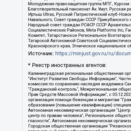
Молодежная правозащитная группа МПГ, Курсом П
Благотворительный пансионат Ак Умут, Русская ре
Иртыш Ultras, Русский Патриотический клуб-Нов
Навального, Совет граждан СССР Прикубанского 
Народный совет граждан РСФСР СССР Архангельск
Социалистических Районов, Meta Platforms Inc, 
Комитет, Татарстанское Региональное Всетатар
Татарской Автономной Советской Социалистическ
Красноярского края, Этническое национальное о
Источник:
https://minjust.gov.ru/ru/doc
* Реестр иностранных агентов:
Калининградская региональная общественная организация "Экозащита!-Женсовет", Фонд содействия защите прав и свобод граждан "Общественный вердикт", Фонд "Институт Развития Свободы Информации", Частное учреждение "Информационное агентство МЕМО. РУ", Региональная общественная организация "Общественная комиссия по сохранению наследия академика Сахарова", Фонд поддержки свободы прессы, Санкт-Петербургская общественная правозащитная организация "Гражданский контроль", Межрегиональная общественная организация "Информационно-просветительский центр "Мемориал", Региональный Фонд "Центр Защиты Прав Средств Массовой Информации", с 05.12.2023 Фонд "Центр Защиты Прав Средств массовой информации", Региональная общественная благотворительная организация помощи беженцам и мигрантам "Гражданское содействие", Негосударственное образовательное учреждение дополнительного профессионального образования (повышение квалификации) специалистов "АКАДЕМИЯ ПО ПРАВАМ ЧЕЛОВЕКА", Свердловская региональная общественная организация "Сутяжник", Автономная некоммерческая организация "Центр независимых социологических исследований", Союз общественных объединений "Российский исследовательский центр по правам человека", Региональное общественное учреждение научно-информационный центр "МЕМОРИАЛ", Некоммерческая организация "Фонд защиты гласности", Автономная некоммерческая организация "Институт прав человека", Городская общественная организация "Екатеринбургское общество "МЕМОРИАЛ", Городская общественная организация "Рязанское историко-просветительское и правозащитное общество "Мемориал" (Рязанский Мемориал), Челябинский региональный орган общественной самодеятельности – женское общественное объединение "Женщины Евразии", Челябинский региональный орган общественной самодеятельности "Уральская правозащитная группа", Фонд содействия защите здоровья и социальной справедливости имени Андрея Рылькова, Автономная Некоммерческая Организация "Аналитический Центр Юрия Левады", Автономная некоммерческая организация социальной поддержки населения "Проект Апрель", Региональная общественная организация помощи женщинам и детям, находящимся в кризисной ситуации "Информационно-методический центр "Анна", Фонд содействия развитию массовых коммуникаций и правовому просвещению "Так-так-Так", Фонд содействия устойчивому развитию "Серебряная тайга", Свердловский региональный общественный фонд социальных проектов "Новое время", "Idel.Реалии", Кавказ.Реалии, Крым.Реалии, Телеканал Настоящее Время, Татаро-башкирская служба Радио Свобода (Azatliq Radiosi), Радио Свободная Европа/Радио Свобода (PCE/PC), "Сибирь.Реалии", "Фактограф", Благотворительный фонд помощи осужденным и их семьям, Автономная некоммерческая организация "Институт глобализации и социальных движений", Фонд "В защиту прав заключенных", Частное учреждение "Центр поддержки и содействия развитию средств массовой информации", Пензенский региональный общественный благотворительный фонд "Гражданский союз", "Север.Реалии", Некоммерческая организация Фонд "Правовая инициатива", 