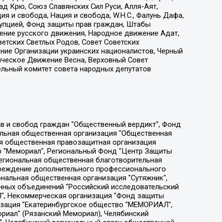
д Крю, Союз Славянских Сил Руси, Алля-Аят,
я и свобода, Нация и свобода, W.H.С., Фалунь Дафа,
рупцией, Фонд защиты прав граждан, Штабы
ение русского движения, Народное движение Адат,
етских Светлых Родов, Совет Советских
ение Организации украинских националистов, Черный
ическое Движение Весна, Верховный Совет
ельный комитет совета народных депутатов
ции социально-правовых программ "Лилит", Дальневосточное общественное движение "Маяк", Санкт-Петербургская ЛГБТ-инициативная группа "Выход", Инициативная группа ЛГБТ+ "Реверс", Алексеев Андрей Викторович, Бекбулатова Таисия Львовна, Беляев Иван Михайлович, Владыкина Елена Сергеевна, Гельман Марат Александрович, Никульшина Вероника Юрьевна, Толоконникова Надежда Андреевна, Шендерович Виктор Анатольевич, Общество с ограниченной ответственностью "Данное сообщение", Общество с ограниченной ответственностью Издательский дом "Новая глава", Айнбиндер Александра Александровна, Московский комьюнити-центр для ЛГБТ+инициатив, Благотворительный фонд развития филантропии, Deutsche Welle (Германия, Kurt-Schumacher-Strasse 3, 53113 Bonn), Борзунова Мария Михайловна, Воробьев Виктор Викторович, Голубева Анна Львовна, Константинова Алла Михайловна, Малкова Ирина Владимировна, Мурадов Мурад Абдулгалимович, Осетинская Елизавета Николаевна, Понасенков Евгений Николаевич, Ганапольский Матвей Юрьевич, Киселев Евгений Алексеевич, Борухович Ирина Григорьевна, Дремин Иван Тимофеевич, Дубровский Дмитрий Викторович, Красноярская региональная общественная организация поддержки и развития альтернативных образовательных технологий и межкультурных коммуникаций "ИНТЕРРА", Маяковская Екатерина Алексеевна, Фейгин Марк Захарович, Филимонов Андрей Викторович, Дзугкоева Регина Николаевна, Доброхотов Роман Александрович, Дудь Юрий Александрович, Елкин Сергей Владимирович, Кругликов Кирилл Игоревич, Сабунаева Мария Леонидовна, Семенов Алексей Владимирович, Шаинян Карен Багратович, Шульман Екатерина Михайловна, Асафьев Артур Валерьевич, Вахштайн Виктор Семенович, Венедиктов Алексей Алексеевич, Лушникова Екатерина Евгеньевна, Волков Леонид Михайлович, Невзоров Александр Глебович, Пархоменко Сергей Борисович, Сироткин Ярослав Николаевич, Кара-Мурза Владимир Владимирович, Баранова Наталья Владимировна, Гозман Леонид Яковлевич, Кагарлицкий Борис Юльевич, Климарев Михаил Валерьевич, Милов Владимир Станиславович, Автономная некоммерческая организация Краснодарский центр современного искусства "Типография", Моргенштерн Алишер Тагирович, Соболь Любовь Эдуардовна, Общество с ограниченной ответственностью "ЛИЗА НОРМ", Каспаров Гарри Кимович, Ходорковский Михаил Борисович, Общество с ограниченной ответственностью "Апрельские тезисы", Данилович Ирина Брониславовна, Кашин Олег Владимирович, Петров Николай Владимирович, Пивоваров Алексей Владимирович, Соколов Михаил Владимирович, Цветкова Юлия Владимировна, Чичваркин Евгений Александрович, Комитет против пыток/Команда против пыток, Общество с ограниченной ответственностью "Первый научный", Общество с ограниченной ответственностью "Вертолет и ко", Белоцерковская Вероника Борисовна, Кац Максим Евгеньевич, Лазарева Татьяна Юрьевна, Шаведдинов Руслан Табризович, Яшин Илья Валерьевич, Общество с ограниченной ответственностью "Иноагент ААВ", Алешковский Дмитрий Петрович, Альбац Евгения Марковна, Быков Дмитрий Львович, Галямина Юлия Евгеньевна, Лойко Сергей Леонидович, Мартынов Кирилл Константинович, Медведев Сергей Александрович, Крашенинников Федор Геннадиевич, Гордеева Катерина Вл