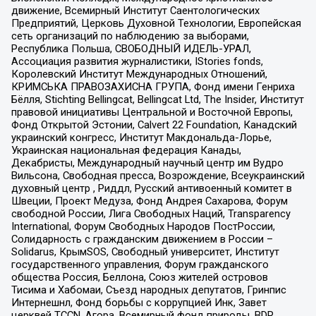
движение, Всемирный Институт Саентологических
Предприятий, Церковь Духовной Технологии, Европейская
сеть организаций по наблюдению за выборами,
Республика Польша, СВОБОДНЫЙ ИДЕЛЬ-УРАЛ,
Ассоциация развития журналистики, IStories fonds,
Королевский Институт Международных Отношений,
КРИМСЬКА ПРАВОЗАХИСНА ГРУПА, Фонд имени Генриха
Бёлля, Stichting Bellingcat, Bellingcat Ltd, The Insider, Институт
правовой инициативы Центральной и Восточной Европы,
Фонд Открытой Эстонии, Calvert 22 Foundation, Канадский
украинский конгресс, Институт Макдональда-Лорье,
Украинская национальная федерация Канады,
Декабристы, Международный научный центр им Вудро
Вильсона, Свободная пресса, Возрождение, Всеукраинский
духовный центр , Риддл, Русский антивоенный комитет в
Швеции, Проект Медуза, Фонд Андрея Сахарова, Форум
свободной России, Лига Свободных Наций, Transparеncy
International, Форум Свободных Народов ПостРоссии,
Солидарность с гражданским движением в России –
Solidarus, КрымSOS, Свободный университет, Институт
государственного управления, Форум гражданского
общества Россия, Беллона, Союз жителей островов
Тисима и Хабомаи, Съезд народных депутатов, Гринпис
Интернешнл, Фонд борьбы с коррупцией Инк, Завет
церквей TCCN, Агора, Всемирный фонд природы, BDR