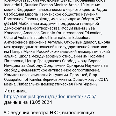
Крымскотатарский Ресурсный Центр, Глобальный союз
IndustriALL, Russian Election Monitor, Article 19, Мнение
медиа, Федерация анархического черного креста, Радио
Свободная Европа, Германское общество изучения
Восточной Европы, Фонд имени Фридриха Эберта, XZ
gGmbH, Мобильная академия поддержки гендерной
демократии и миротворчества, Форум имени Льва
Копелева, American Councils for International Education,
Cultural Vistas, Institute of International Education,
Антивоенное движение Антальи, Открытый диалог, Школа
международных отношений и государственной политики
им Питера Мунка, Российско-канадский демократический
альянс, Школа международных отношений им Нормана
Патерсона, Центр Гражданских Свобод, Фонд Бориса
Немцова за Свободу, Фонд имени Фридриха Науманна за
свободу, Феминистское антивоенное сопротивление,
Комитет независимости Ингушетии, Прометей, Stop
Occupation of Karelia, Вернись живым, Фридом Хаус, СОТА
медиа, Либерально-демократическая Лига Украины
Источник:
https://minjust.gov.ru/ru/documents/7756/
данные на
13.05.2024
* Сведения реестра НКО, выполняющих