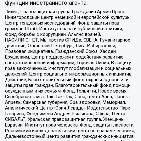
функции иностранного агента:
Лилит, Правозащитная группа Гражданин.Армия.Право,
Нижегородский центр немецкой и европейской культуры,
Центр гендерных исследований, Фонд защиты прав
граждан Штаб, Институт права и публичной политики,
Фонд борьбы с коррупцией, Альянс врачей,
НАСИЛИЮ.НЕТ, Мы против СПИДа, СВЕЧА, Гуманитарное
действие, Открытый Петербург, Лига Избирателей,
Правовая инициатива, Гражданский Союз, Хасдей
Ерушалаим, Центр поддержки и содействия развитию
средств массовой информации, Горячая Линия, В защиту
прав заключенных, Институт глобализации и социальных
движений, Центр социально-информационных инициатив
Действие, Благотворительный фонд охраны здоровья и
защиты прав граждан, Благотворительный фонд помощи
осужденным и их семьям, Фонд Тольятти, Новое время,
Серебряная тайга, Так-Так-Так, Сова, центр Анна, Проект
Апрель, Самарская губерния, Эра здоровья, Мемориал,
Аналитический Центр Юрия Левады, Издательство Парк
Гагарина, Фонд имени Андрея Рылькова, Сфера, Центр
СИБАЛЬТ, Уральская правозащитная группа, Женщины
Евразии, Институт прав человека, Фонд защиты гласности,
Российский исследовательский центр по правам человека,
Дальневосточный центр развития гражданских инициатив