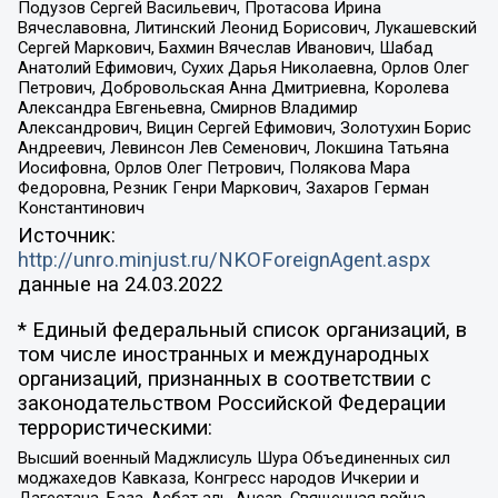
Подузов Сергей Васильевич, Протасова Ирина
Вячеславовна, Литинский Леонид Борисович, Лукашевский
Сергей Маркович, Бахмин Вячеслав Иванович, Шабад
Анатолий Ефимович, Сухих Дарья Николаевна, Орлов Олег
Петрович, Добровольская Анна Дмитриевна, Королева
Александра Евгеньевна, Смирнов Владимир
Александрович, Вицин Сергей Ефимович, Золотухин Борис
Андреевич, Левинсон Лев Семенович, Локшина Татьяна
Иосифовна, Орлов Олег Петрович, Полякова Мара
Федоровна, Резник Генри Маркович, Захаров Герман
Константинович
Источник:
http://unro.minjust.ru/NKOForeignAgent.aspx
данные на
24.03.2022
* Единый федеральный список организаций, в
том числе иностранных и международных
организаций, признанных в соответствии с
законодательством Российской Федерации
террористическими:
Высший военный Маджлисуль Шура Объединенных сил
моджахедов Кавказа, Конгресс народов Ичкерии и