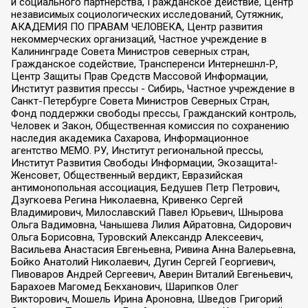
и социального партнерства, Гражданское действие, Центр
независимых социологических исследований, Сутяжник,
АКАДЕМИЯ ПО ПРАВАМ ЧЕЛОВЕКА, Центр развития
некоммерческих организаций, Частное учреждение в
Калининграде Совета Министров северных стран,
Гражданское содействие, Трансперенси Интернешнл-Р,
Центр Защиты Прав Средств Массовой Информации,
Институт развития прессы - Сибирь, Частное учреждение в
Санкт-Петербурге Совета Министров Северных Стран,
Фонд поддержки свободы прессы, Гражданский контроль,
Человек и Закон, Общественная комиссия по сохранению
наследия академика Сахарова, Информационное
агентство МЕМО. РУ, Институт региональной прессы,
Институт Развития Свободы Информации, Экозащита!-
Женсовет, Общественный вердикт, Евразийская
антимонопольная ассоциация, Бедушев Петр Петрович,
Дзугкоева Регина Николаевна, Кривенко Сергей
Владимирович, Милославский Павел Юрьевич, Шнырова
Ольга Вадимовна, Чанышева Лилия Айратовна, Сидорович
Ольга Борисовна, Туровский Александр Алексеевич,
Васильева Анастасия Евгеньевна, Ривина Анна Валерьевна,
Бойко Анатолий Николаевич, Дугин Сергей Георгиевич,
Пивоваров Андрей Сергеевич, Аверин Виталий Евгеньевич,
Барахоев Магомед Бекханович, Шарипков Олег
Викторович, Мошель Ирина Ароновна, Шведов Григорий