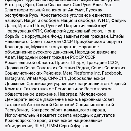
Автоград Крю, Союз Славянских Сил Руси, Алля-Аят,
Благотворительный пансионат Ак Умут, Русская
республика Русь, Арестантское уголовное единство,
Башкорт, Нация и свобода, Нация и свобода, W.H.С., Фалунь
Дафа, Иртыш Ultras, Русский Патриотический клуб-
Новокузнецк/РПК, Сибирский державный союз, Фонд
борьбы с коррупцией, Фонд защиты прав граждан, Штабы
Навального, Совет граждан СССР Прикубанского округа г.
Краснодара, Мужское государство, Народное
объединение русского движения, Народное движение
Адат, Народный совет граждан РСФСР СССР
Архангельской области, Проект Штурм, Граждане СССР,
Держава Союз Советских Светлых Родов, Совет Советских
Социалистических Районов, Meta Platforms Inc, Facebook,
Instagram, WhatsApp, СИЧ-С14, Добровольческое
Движение Организации украинских националистов, Черный
Комитет, Татарстанское Региональное Всетатарское
общественное движение, Невоград, Молодежное
Демократическое Движение Весна, Верховный Совет
Татарской Автономной Советской Социалистической
Республики, Конгресс ойрат-калмыцкого народа,
Исполнительный комитет совета народных депутатов
Красноярского края, Этническое национальное
объединение, ЛГБТ, Я.МЫ Сергей Фургал