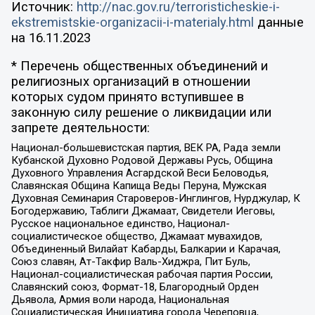
Источник:
http://nac.gov.ru/terroristicheskie-i-
ekstremistskie-organizacii-i-materialy.html
данные
на
16.11.2023
* Перечень общественных объединений и
религиозных организаций в отношении
которых судом принято вступившее в
законную силу решение о ликвидации или
запрете деятельности:
Национал-большевистская партия, ВЕК РА, Рада земли
Кубанской Духовно Родовой Державы Русь, Община
Духовного Управления Асгардской Веси Беловодья,
Славянская Община Капища Веды Перуна, Мужская
Духовная Семинария Староверов-Инглингов, Нурджулар, К
Богодержавию, Таблиги Джамаат, Свидетели Иеговы,
Русское национальное единство, Национал-
социалистическое общество, Джамаат мувахидов,
Объединенный Вилайат Кабарды, Балкарии и Карачая,
Союз славян, Ат-Такфир Валь-Хиджра, Пит Буль,
Национал-социалистическая рабочая партия России,
Славянский союз, Формат-18, Благородный Орден
Дьявола, Армия воли народа, Национальная
Социалистическая Инициатива города Череповца,