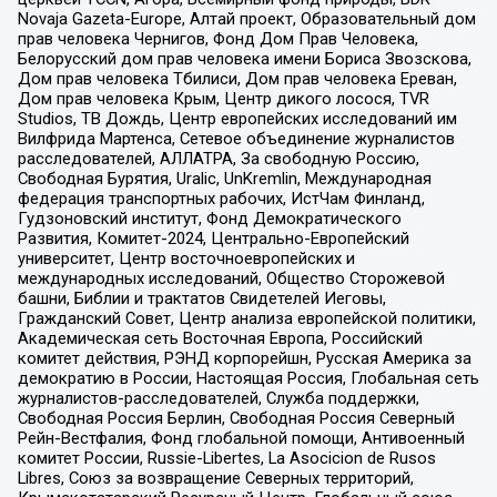
Novaja Gazeta-Europe, Алтай проект, Образовательный дом
прав человека Чернигов, Фонд Дом Прав Человека,
Белорусский дом прав человека имени Бориса Звозскова,
Дом прав человека Тбилиси, Дом прав человека Ереван,
Дом прав человека Крым, Центр дикого лосося, TVR
Studios, ТВ Дождь, Центр европейских исследований им
Вилфрида Мартенса, Сетевое объединение журналистов
расследователей, АЛЛАТРА, За свободную Россию,
Свободная Бурятия, Uralic, UnKremlin, Международная
федерация транспортных рабочих, ИстЧам Финланд,
Гудзоновский институт, Фонд Демократического
Развития, Комитет-2024, Центрально-Европейский
университет, Центр восточноевропейских и
международных исследований, Общество Сторожевой
башни, Библии и трактатов Свидетелей Иеговы,
Гражданский Совет, Центр анализа европейской политики,
Академическая сеть Восточная Европа, Российский
комитет действия, РЭНД корпорейшн, Русская Америка за
демократию в России, Настоящая Россия, Глобальная сеть
журналистов-расследователей, Служба поддержки,
Свободная Россия Берлин, Свободная Россия Северный
Рейн-Вестфалия, Фонд глобальной помощи, Антивоенный
комитет России, Russie-Libertes, La Asocicion de Rusos
Libres, Союз за возвращение Северных территорий,