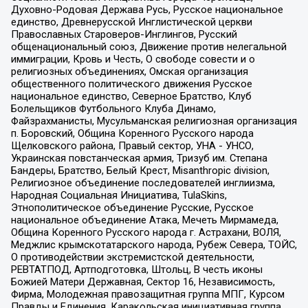
Духовно-Родовая Держава Русь, Русское национальное
единство, Древнерусской Инглистической церкви
Православных Староверов-Инглингов, Русский
общенациональный союз, Движение против нелегальной
иммиграции, Кровь и Честь, О свободе совести и о
религиозных объединениях, Омская организация
общественного политического движения Русское
национальное единство, Северное Братство, Клуб
Болельщиков Футбольного Клуба Динамо,
Файзрахманисты, Мусульманская религиозная организация
п. Боровский, Община Коренного Русского народа
Щелковского района, Правый сектор, УНА - УНСО,
Украинская повстанческая армия, Тризуб им. Степана
Бандеры, Братство, Белый Крест, Misanthropic division,
Религиозное объединение последователей инглиизма,
Народная Социальная Инициатива, TulaSkins,
Этнополитическое объединение Русские, Русское
национальное объединение Атака, Мечеть Мирмамеда,
Община Коренного Русского народа г. Астрахани, ВОЛЯ,
Меджлис крымскотатарского народа, Рубеж Севера, ТОЙС,
О противодействии экстремистской деятельности,
РЕВТАТПОД, Артподготовка, Штольц, В честь иконы
Божией Матери Державная, Сектор 16, Независимость,
Фирма, Молодежная правозащитная группа МПГ, Курсом
Правды и Единения, Каракольская инициативная группа,