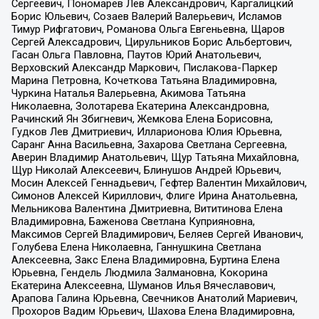
Сергеевич, Пономарев Лев Александрович, Каргалицкий
Борис Юльевич, Созаев Валерий Валерьевич, Исламов
Тимур Рифгатович, Романова Ольга Евгеньевна, Щаров
Сергей Алексадрович, Цирульников Борис Альбертович,
Гасан Ольга Павловна, Паутов Юрий Анатольевич,
Верховский Александр Маркович, Пислакова-Паркер
Марина Петровна, Кочеткова Татьяна Владимировна,
Чуркина Наталья Валерьевна, Акимова Татьяна
Николаевна, Золотарева Екатерина Александровна,
Рачинский Ян Збигневич, Жемкова Елена Борисовна,
Гудков Лев Дмитриевич, Илларионова Юлия Юрьевна,
Саранг Анна Васильевна, Захарова Светлана Сергеевна,
Аверин Владимир Анатольевич, Щур Татьяна Михайловна,
Щур Николай Алексеевич, Блинушов Андрей Юрьевич,
Мосин Алексей Геннадьевич, Гефтер Валентин Михайлович,
Симонов Алексей Кириллович, Флиге Ирина Анатольевна,
Мельникова Валентина Дмитриевна, Вититинова Елена
Владимировна, Баженова Светлана Куприяновна,
Максимов Сергей Владимирович, Беляев Сергей Иванович,
Голубева Елена Николаевна, Ганнушкина Светлана
Алексеевна, Закс Елена Владимировна, Буртина Елена
Юрьевна, Гендель Людмила Залмановна, Кокорина
Екатерина Алексеевна, Шуманов Илья Вячеславович,
Арапова Галина Юрьевна, Свечников Анатолий Мариевич,
Прохоров Вадим Юрьевич, Шахова Елена Владимировна,