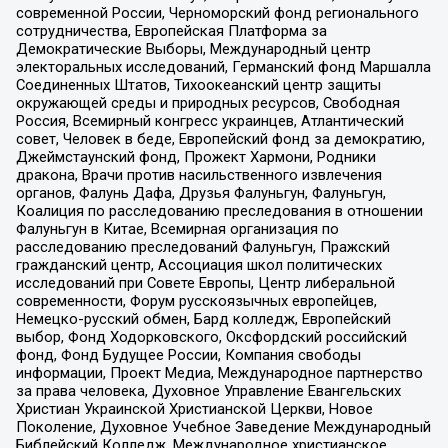
современной России, Черноморский фонд регионального
сотрудничества, Европейская Платформа за
Демократические Выборы, Международный центр
электоральных исследований, Германский фонд Маршалла
Соединенных Штатов, Тихоокеанский центр защиты
окружающей среды и природных ресурсов, Свободная
Россия, Всемирный конгресс украинцев, Атлантический
совет, Человек в беде, Европейский фонд за демократию,
Джеймстаунский фонд, Прожект Хармони, Родники
дракона, Врачи против насильственного извлечения
органов, Фалунь Дафа, Друзья Фалуньгун, Фалуньгун,
Коалиция по расследованию преследования в отношении
Фалуньгун в Китае, Всемирная организация по
расследованию преследований Фалуньгун, Пражский
гражданский центр, Ассоциация школ политических
исследований при Совете Европы, Центр либеральной
современности, Форум русскоязычных европейцев,
Немецко-русский обмен, Бард колледж, Европейский
выбор, Фонд Ходорковского, Оксфордский российский
фонд, Фонд Будущее России, Компания свободы
информации, Проект Медиа, Международное партнерство
за права человека, Духовное Управление Евангельских
Христиан Украинской Христианской Церкви, Новое
Поколение, Духовное Учебное Заведение Международный
Библейский Колледж, Международное христианское