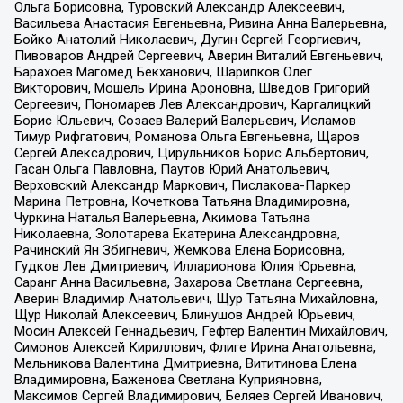
Ольга Борисовна, Туровский Александр Алексеевич,
Васильева Анастасия Евгеньевна, Ривина Анна Валерьевна,
Бойко Анатолий Николаевич, Дугин Сергей Георгиевич,
Пивоваров Андрей Сергеевич, Аверин Виталий Евгеньевич,
Барахоев Магомед Бекханович, Шарипков Олег
Викторович, Мошель Ирина Ароновна, Шведов Григорий
Сергеевич, Пономарев Лев Александрович, Каргалицкий
Борис Юльевич, Созаев Валерий Валерьевич, Исламов
Тимур Рифгатович, Романова Ольга Евгеньевна, Щаров
Сергей Алексадрович, Цирульников Борис Альбертович,
Гасан Ольга Павловна, Паутов Юрий Анатольевич,
Верховский Александр Маркович, Пислакова-Паркер
Марина Петровна, Кочеткова Татьяна Владимировна,
Чуркина Наталья Валерьевна, Акимова Татьяна
Николаевна, Золотарева Екатерина Александровна,
Рачинский Ян Збигневич, Жемкова Елена Борисовна,
Гудков Лев Дмитриевич, Илларионова Юлия Юрьевна,
Саранг Анна Васильевна, Захарова Светлана Сергеевна,
Аверин Владимир Анатольевич, Щур Татьяна Михайловна,
Щур Николай Алексеевич, Блинушов Андрей Юрьевич,
Мосин Алексей Геннадьевич, Гефтер Валентин Михайлович,
Симонов Алексей Кириллович, Флиге Ирина Анатольевна,
Мельникова Валентина Дмитриевна, Вититинова Елена
Владимировна, Баженова Светлана Куприяновна,
Максимов Сергей Владимирович, Беляев Сергей Иванович,