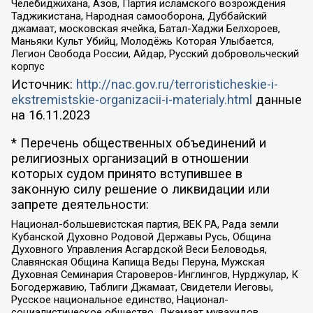
Челебиджихана, Азов, Партия исламского возрождения
Таджикистана, Народная самооборона, Дуббайский
джамаат, московская ячейка, Батал-Хаджи Белхороев,
Маньяки Культ Убийц, Молодёжь Которая Улыбается,
Легион Свобода России, Айдар, Русский добровольческий
корпус
Источник:
http://nac.gov.ru/terroristicheskie-i-
ekstremistskie-organizacii-i-materialy.html
данные
на
16.11.2023
* Перечень общественных объединений и
религиозных организаций в отношении
которых судом принято вступившее в
законную силу решение о ликвидации или
запрете деятельности:
Национал-большевистская партия, ВЕК РА, Рада земли
Кубанской Духовно Родовой Державы Русь, Община
Духовного Управления Асгардской Веси Беловодья,
Славянская Община Капища Веды Перуна, Мужская
Духовная Семинария Староверов-Инглингов, Нурджулар, К
Богодержавию, Таблиги Джамаат, Свидетели Иеговы,
Русское национальное единство, Национал-
социалистическое общество, Джамаат мувахидов,