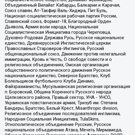
Объединенный Вилайат Кабарды, Балкарии и Карачая,
Союз славян, Ат-Такфир Валь-Хиджра, Пит Буль,
Национал-социалистическая рабочая партия России,
Славянский союз, Формат-18, Благородный Орден
Дьявола, Армия воли народа, Национальная
Социалистическая Инициатива города Череповца,
Духовно-Родовая Держава Русь, Русское национальное
единство, Древнерусской Инглистической церкви
Православных Староверов-Инглингов, Русский
общенациональный союз, Движение против нелегальной
иммиграции, Кровь и Честь, О свободе совести и о
религиозных объединениях, Омская организация
общественного политического движения Русское
национальное единство, Северное Братство, Клуб
Болельщиков Футбольного Клуба Динамо,
Файзрахманисты, Мусульманская религиозная организация
п. Боровский, Община Коренного Русского народа
Щелковского района, Правый сектор, УНА - УНСО,
Украинская повстанческая армия, Тризуб им. Степана
Бандеры, Братство, Белый Крест, Misanthropic division,
Религиозное объединение последователей инглиизма,
Народная Социальная Инициатива, TulaSkins,
Этнополитическое объединение Русские, Русское
национальное объединение Атака, Мечеть Мирмамеда,