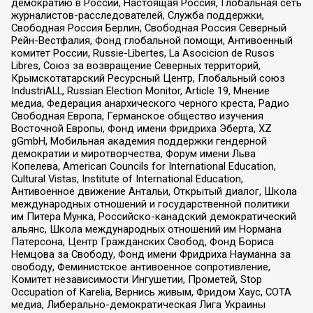
демократию в России, Настоящая Россия, Глобальная сеть
журналистов-расследователей, Служба поддержки,
Свободная Россия Берлин, Свободная Россия Северный
Рейн-Вестфалия, Фонд глобальной помощи, Антивоенный
комитет России, Russie-Libertes, La Asocicion de Rusos
Libres, Союз за возвращение Северных территорий,
Крымскотатарский Ресурсный Центр, Глобальный союз
IndustriALL, Russian Election Monitor, Article 19, Мнение
медиа, Федерация анархического черного креста, Радио
Свободная Европа, Германское общество изучения
Восточной Европы, Фонд имени Фридриха Эберта, XZ
gGmbH, Мобильная академия поддержки гендерной
демократии и миротворчества, Форум имени Льва
Копелева, American Councils for International Education,
Cultural Vistas, Institute of International Education,
Антивоенное движение Антальи, Открытый диалог, Школа
международных отношений и государственной политики
им Питера Мунка, Российско-канадский демократический
альянс, Школа международных отношений им Нормана
Патерсона, Центр Гражданских Свобод, Фонд Бориса
Немцова за Свободу, Фонд имени Фридриха Науманна за
свободу, Феминистское антивоенное сопротивление,
Комитет независимости Ингушетии, Прометей, Stop
Occupation of Karelia, Вернись живым, Фридом Хаус, СОТА
медиа, Либерально-демократическая Лига Украины