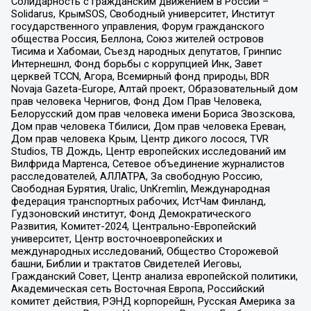
Солидарность с гражданским движением в России –
Solidarus, КрымSOS, Свободный университет, Институт
государственного управления, Форум гражданского
общества Россия, Беллона, Союз жителей островов
Тисима и Хабомаи, Съезд народных депутатов, Гринпис
Интернешнл, Фонд борьбы с коррупцией Инк, Завет
церквей TCCN, Агора, Всемирный фонд природы, BDR
Novaja Gazeta-Europe, Алтай проект, Образовательный дом
прав человека Чернигов, Фонд Дом Прав Человека,
Белорусский дом прав человека имени Бориса Звозскова,
Дом прав человека Тбилиси, Дом прав человека Ереван,
Дом прав человека Крым, Центр дикого лосося, TVR
Studios, ТВ Дождь, Центр европейских исследований им
Вилфрида Мартенса, Сетевое объединение журналистов
расследователей, АЛЛАТРА, За свободную Россию,
Свободная Бурятия, Uralic, UnKremlin, Международная
федерация транспортных рабочих, ИстЧам Финланд,
Гудзоновский институт, Фонд Демократического
Развития, Комитет-2024, Центрально-Европейский
университет, Центр восточноевропейских и
международных исследований, Общество Сторожевой
башни, Библии и трактатов Свидетелей Иеговы,
Гражданский Совет, Центр анализа европейской политики,
Академическая сеть Восточная Европа, Российский
комитет действия, РЭНД корпорейшн, Русская Америка за