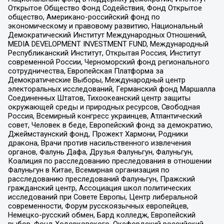
Открытое Общество Фонд Содействия, Фонд Открытое
общество, Американо-российский фонд по
экономическому и правовому развитию, Национальный
Демократический Институт Международных Отношений,
MEDIA DEVELOPMENT INVESTMENT FUND, Международный
Республиканский Институт, Открытая Россия, Институт
современной России, Черноморский фонд регионального
сотрудничества, Европейская Платформа за
Демократические Выборы, Международный центр
электоральных исследований, Германский фонд Маршалла
Соединенных Штатов, Тихоокеанский центр защиты
окружающей среды и природных ресурсов, Свободная
Россия, Всемирный конгресс украинцев, Атлантический
совет, Человек в беде, Европейский фонд за демократию,
Джеймстаунский фонд, Прожект Хармони, Родники
дракона, Врачи против насильственного извлечения
органов, Фалунь Дафа, Друзья Фалуньгун, Фалуньгун,
Коалиция по расследованию преследования в отношении
Фалуньгун в Китае, Всемирная организация по
расследованию преследований Фалуньгун, Пражский
гражданский центр, Ассоциация школ политических
исследований при Совете Европы, Центр либеральной
современности, Форум русскоязычных европейцев,
Немецко-русский обмен, Бард колледж, Европейский