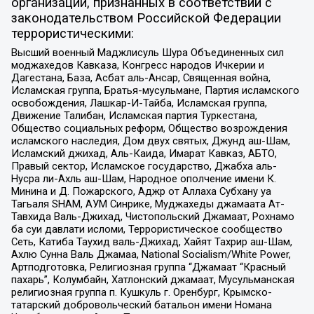
организаций, признанных в соответствии с
законодательством Российской Федерации
террористическими:
Высший военный Маджлисуль Шура Объединенных сил
моджахедов Кавказа, Конгресс народов Ичкерии и
Дагестана, База, Асбат аль-Ансар, Священная война,
Исламская группа, Братья-мусульмане, Партия исламского
освобождения, Лашкар-И-Тайба, Исламская группа,
Движение Талибан, Исламская партия Туркестана,
Общество социальных реформ, Общество возрождения
исламского наследия, Дом двух святых, Джунд аш-Шам,
Исламский джихад, Аль-Каида, Имарат Кавказ, АБТО,
Правый сектор, Исламское государство, Джабха аль-
Нусра ли-Ахль аш-Шам, Народное ополчение имени К.
Минина и Д. Пожарского, Аджр от Аллаха Субхану уа
Тагьаля SHAM, АУМ Синрике, Муджахеды джамаата Ат-
Тавхида Валь-Джихад, Чистопольский Джамаат, Рохнамо
ба суи давлати исломи, Террористическое сообщество
Сеть, Катиба Таухид валь-Джихад, Хайят Тахрир аш-Шам,
Ахлю Сунна Валь Джамаа, National Socialism/White Power,
Артподготовка, Религиозная группа “Джамаат “Красный
пахарь”, Колумбайн, Хатлонский джамаат, Мусульманская
религиозная группа п. Кушкуль г. Оренбург, Крымско-
татарский добровольческий батальон имени Номана