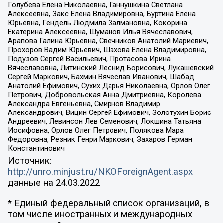
Голубева Елена Николаевна, Ганнушкина Светлана
Алексеевна, Закс Елена Владимировна, Буртина Елена
Юрьевна, Гендель Людмила Залмановна, Кокорина
Екатерина Алексеевна, Шуманов Илья Вячеславович,
Арапова Галина Юрьевна, Свечников Анатолий Мариевич,
Прохоров Вадим Юрьевич, Шахова Елена Владимировна,
Подузов Сергей Васильевич, Протасова Ирина
Вячеславовна, Литинский Леонид Борисович, Лукашевский
Сергей Маркович, Бахмин Вячеслав Иванович, Шабад
Анатолий Ефимович, Сухих Дарья Николаевна, Орлов Олег
Петрович, Добровольская Анна Дмитриевна, Королева
Александра Евгеньевна, Смирнов Владимир
Александрович, Вицин Сергей Ефимович, Золотухин Борис
Андреевич, Левинсон Лев Семенович, Локшина Татьяна
Иосифовна, Орлов Олег Петрович, Полякова Мара
Федоровна, Резник Генри Маркович, Захаров Герман
Константинович
Источник:
http://unro.minjust.ru/NKOForeignAgent.aspx
данные на
24.03.2022
* Единый федеральный список организаций, в
том числе иностранных и международных