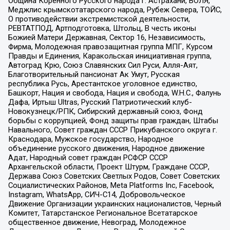
Община Коренного Русского народа г. Астрахани, ВОЛЯ,
Меджлис крымскотатарского народа, Рубеж Севера, ТОЙС,
О противодействии экстремистской деятельности,
РЕВТАТПОД, Артподготовка, Штольц, В честь иконы
Божией Матери Державная, Сектор 16, Независимость,
Фирма, Молодежная правозащитная группа МПГ, Курсом
Правды и Единения, Каракольская инициативная группа,
Автоград Крю, Союз Славянских Сил Руси, Алля-Аят,
Благотворительный пансионат Ак Умут, Русская
республика Русь, Арестантское уголовное единство,
Башкорт, Нация и свобода, Нация и свобода, W.H.С., Фалунь
Дафа, Иртыш Ultras, Русский Патриотический клуб-
Новокузнецк/РПК, Сибирский державный союз, Фонд
борьбы с коррупцией, Фонд защиты прав граждан, Штабы
Навального, Совет граждан СССР Прикубанского округа г.
Краснодара, Мужское государство, Народное
объединение русского движения, Народное движение
Адат, Народный совет граждан РСФСР СССР
Архангельской области, Проект Штурм, Граждане СССР,
Держава Союз Советских Светлых Родов, Совет Советских
Социалистических Районов, Meta Platforms Inc, Facebook,
Instagram, WhatsApp, СИЧ-С14, Добровольческое
Движение Организации украинских националистов, Черный
Комитет, Татарстанское Региональное Всетатарское
общественное движение, Невоград, Молодежное