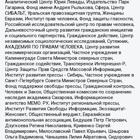
Аналитический Центр Юрия Левады, Издательство Парк
Гагарина, Фонд имени Андрея Рылькова, Сфера, Центр
СИБАЛЬТ, Уральская правозащитная группа, Женщины
Евразии, Институт прав человека, Фонд защиты гласности,
Российский исследовательский центр по правам человека,
Дальневосточный центр развития гражданских инициатив
и социального партнерства, Гражданское действие, Центр
независимых социологических исследований, Сутяжник,
АКАДЕМИЯ ПО ПРАВАМ ЧЕЛОВЕКА, Центр развития
некоммерческих организаций, Частное учреждение в
Калининграде Совета Министров северных стран,
Гражданское содействие, Трансперенси Интернешнл-Р,
Центр Защиты Прав Средств Массовой Информации,
Институт развития прессы - Сибирь, Частное учреждение в
Санкт-Петербурге Совета Министров Северных Стран,
Фонд поддержки свободы прессы, Гражданский контроль,
Человек и Закон, Общественная комиссия по сохранению
наследия академика Сахарова, Информационное
агентство МЕМО. РУ, Институт региональной прессы,
Институт Развития Свободы Информации, Экозащита!-
Женсовет, Общественный вердикт, Евразийская
антимонопольная ассоциация, Бедушев Петр Петрович,
Дзугкоева Регина Николаевна, Кривенко Сергей
Владимирович, Милославский Павел Юрьевич, Шнырова
Ольга Вадимовна, Чанышева Лилия Айратовна, Сидорович