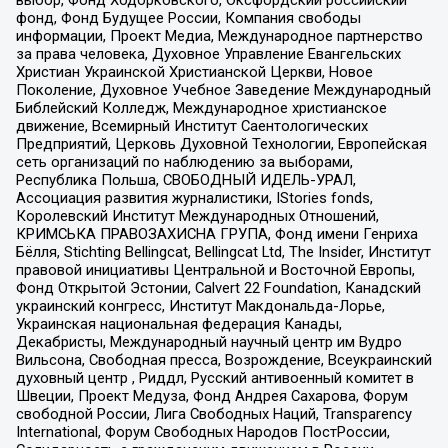
выбор, Фонд Ходорковского, Оксфордский российский
фонд, Фонд Будущее России, Компания свободы
информации, Проект Медиа, Международное партнерство
за права человека, Духовное Управление Евангельских
Христиан Украинской Христианской Церкви, Новое
Поколение, Духовное Учебное Заведение Международный
Библейский Колледж, Международное христианское
движение, Всемирный Институт Саентологических
Предприятий, Церковь Духовной Технологии, Европейская
сеть организаций по наблюдению за выборами,
Республика Польша, СВОБОДНЫЙ ИДЕЛЬ-УРАЛ,
Ассоциация развития журналистики, IStories fonds,
Королевский Институт Международных Отношений,
КРИМСЬКА ПРАВОЗАХИСНА ГРУПА, Фонд имени Генриха
Бёлля, Stichting Bellingcat, Bellingcat Ltd, The Insider, Институт
правовой инициативы Центральной и Восточной Европы,
Фонд Открытой Эстонии, Calvert 22 Foundation, Канадский
украинский конгресс, Институт Макдональда-Лорье,
Украинская национальная федерация Канады,
Декабристы, Международный научный центр им Вудро
Вильсона, Свободная пресса, Возрождение, Всеукраинский
духовный центр , Риддл, Русский антивоенный комитет в
Швеции, Проект Медуза, Фонд Андрея Сахарова, Форум
свободной России, Лига Свободных Наций, Transparеncy
International, Форум Свободных Народов ПостРоссии,