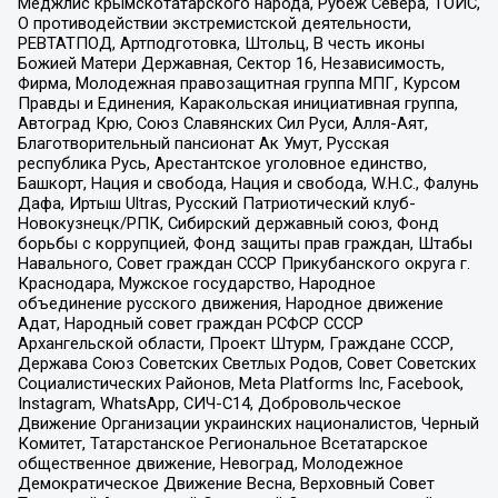
Меджлис крымскотатарского народа, Рубеж Севера, ТОЙС,
О противодействии экстремистской деятельности,
РЕВТАТПОД, Артподготовка, Штольц, В честь иконы
Божией Матери Державная, Сектор 16, Независимость,
Фирма, Молодежная правозащитная группа МПГ, Курсом
Правды и Единения, Каракольская инициативная группа,
Автоград Крю, Союз Славянских Сил Руси, Алля-Аят,
Благотворительный пансионат Ак Умут, Русская
республика Русь, Арестантское уголовное единство,
Башкорт, Нация и свобода, Нация и свобода, W.H.С., Фалунь
Дафа, Иртыш Ultras, Русский Патриотический клуб-
Новокузнецк/РПК, Сибирский державный союз, Фонд
борьбы с коррупцией, Фонд защиты прав граждан, Штабы
Навального, Совет граждан СССР Прикубанского округа г.
Краснодара, Мужское государство, Народное
объединение русского движения, Народное движение
Адат, Народный совет граждан РСФСР СССР
Архангельской области, Проект Штурм, Граждане СССР,
Держава Союз Советских Светлых Родов, Совет Советских
Социалистических Районов, Meta Platforms Inc, Facebook,
Instagram, WhatsApp, СИЧ-С14, Добровольческое
Движение Организации украинских националистов, Черный
Комитет, Татарстанское Региональное Всетатарское
общественное движение, Невоград, Молодежное
Демократическое Движение Весна, Верховный Совет