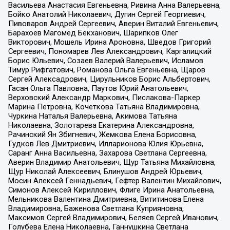
Васильева Анастасия Евгеньевна, Ривина Анна Валерьевна,
Бойко Анатолий Николаевич, Дугин Сергей Георгиевич,
Пивоваров Андрей Сергеевич, Аверин Виталий Евгеньевич,
Барахоев Магомед Бекханович, Шарипков Олег
Викторович, Мошель Ирина Ароновна, Шведов Григорий
Сергеевич, Пономарев Лев Александрович, Каргалицкий
Борис Юльевич, Созаев Валерий Валерьевич, Исламов
Тимур Рифгатович, Романова Ольга Евгеньевна, Щаров
Сергей Алексадрович, Цирульников Борис Альбертович,
Гасан Ольга Павловна, Паутов Юрий Анатольевич,
Верховский Александр Маркович, Пислакова-Паркер
Марина Петровна, Кочеткова Татьяна Владимировна,
Чуркина Наталья Валерьевна, Акимова Татьяна
Николаевна, Золотарева Екатерина Александровна,
Рачинский Ян Збигневич, Жемкова Елена Борисовна,
Гудков Лев Дмитриевич, Илларионова Юлия Юрьевна,
Саранг Анна Васильевна, Захарова Светлана Сергеевна,
Аверин Владимир Анатольевич, Щур Татьяна Михайловна,
Щур Николай Алексеевич, Блинушов Андрей Юрьевич,
Мосин Алексей Геннадьевич, Гефтер Валентин Михайлович,
Симонов Алексей Кириллович, Флиге Ирина Анатольевна,
Мельникова Валентина Дмитриевна, Вититинова Елена
Владимировна, Баженова Светлана Куприяновна,
Максимов Сергей Владимирович, Беляев Сергей Иванович,
Голубева Елена Николаевна, Ганнушкина Светлана