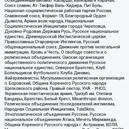
Объединенный Вилайат Кабарды, Балкарии и Карачая,
Союз славян, Ат-Такфир Валь-Хиджра, Пит Буль,
Национал-социалистическая рабочая партия России,
Славянский союз, Формат-18, Благородный Орден
Дьявола, Армия воли народа, Национальная
Социалистическая Инициатива города Череповца,
Духовно-Родовая Держава Русь, Русское национальное
единство, Древнерусской Инглистической церкви
Православных Староверов-Инглингов, Русский
общенациональный союз, Движение против нелегальной
иммиграции, Кровь и Честь, О свободе совести и о
религиозных объединениях, Омская организация
общественного политического движения Русское
национальное единство, Северное Братство, Клуб
Болельщиков Футбольного Клуба Динамо,
Файзрахманисты, Мусульманская религиозная организация
п. Боровский, Община Коренного Русского народа
Щелковского района, Правый сектор, УНА - УНСО,
Украинская повстанческая армия, Тризуб им. Степана
Бандеры, Братство, Белый Крест, Misanthropic division,
Религиозное объединение последователей инглиизма,
Народная Социальная Инициатива, TulaSkins,
Этнополитическое объединение Русские, Русское
национальное объединение Атака, Мечеть Мирмамеда,
Община Коренного Русского народа г. Астрахани, ВОЛЯ,