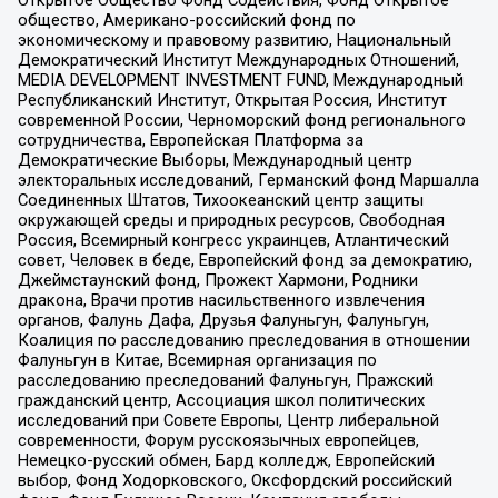
Открытое Общество Фонд Содействия, Фонд Открытое
общество, Американо-российский фонд по
экономическому и правовому развитию, Национальный
Демократический Институт Международных Отношений,
MEDIA DEVELOPMENT INVESTMENT FUND, Международный
Республиканский Институт, Открытая Россия, Институт
современной России, Черноморский фонд регионального
сотрудничества, Европейская Платформа за
Демократические Выборы, Международный центр
электоральных исследований, Германский фонд Маршалла
Соединенных Штатов, Тихоокеанский центр защиты
окружающей среды и природных ресурсов, Свободная
Россия, Всемирный конгресс украинцев, Атлантический
совет, Человек в беде, Европейский фонд за демократию,
Джеймстаунский фонд, Прожект Хармони, Родники
дракона, Врачи против насильственного извлечения
органов, Фалунь Дафа, Друзья Фалуньгун, Фалуньгун,
Коалиция по расследованию преследования в отношении
Фалуньгун в Китае, Всемирная организация по
расследованию преследований Фалуньгун, Пражский
гражданский центр, Ассоциация школ политических
исследований при Совете Европы, Центр либеральной
современности, Форум русскоязычных европейцев,
Немецко-русский обмен, Бард колледж, Европейский
выбор, Фонд Ходорковского, Оксфордский российский