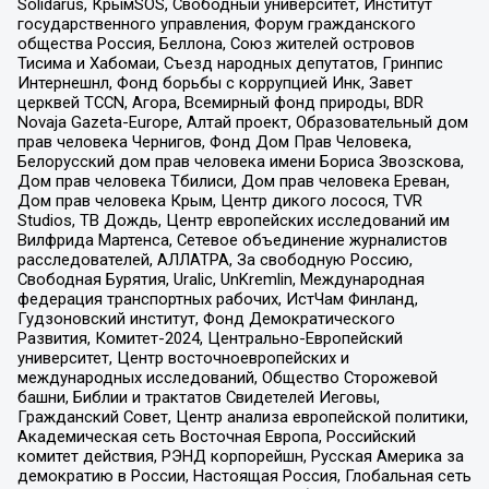
Solidarus, КрымSOS, Свободный университет, Институт
государственного управления, Форум гражданского
общества Россия, Беллона, Союз жителей островов
Тисима и Хабомаи, Съезд народных депутатов, Гринпис
Интернешнл, Фонд борьбы с коррупцией Инк, Завет
церквей TCCN, Агора, Всемирный фонд природы, BDR
Novaja Gazeta-Europe, Алтай проект, Образовательный дом
прав человека Чернигов, Фонд Дом Прав Человека,
Белорусский дом прав человека имени Бориса Звозскова,
Дом прав человека Тбилиси, Дом прав человека Ереван,
Дом прав человека Крым, Центр дикого лосося, TVR
Studios, ТВ Дождь, Центр европейских исследований им
Вилфрида Мартенса, Сетевое объединение журналистов
расследователей, АЛЛАТРА, За свободную Россию,
Свободная Бурятия, Uralic, UnKremlin, Международная
федерация транспортных рабочих, ИстЧам Финланд,
Гудзоновский институт, Фонд Демократического
Развития, Комитет-2024, Центрально-Европейский
университет, Центр восточноевропейских и
международных исследований, Общество Сторожевой
башни, Библии и трактатов Свидетелей Иеговы,
Гражданский Совет, Центр анализа европейской политики,
Академическая сеть Восточная Европа, Российский
комитет действия, РЭНД корпорейшн, Русская Америка за
демократию в России, Настоящая Россия, Глобальная сеть