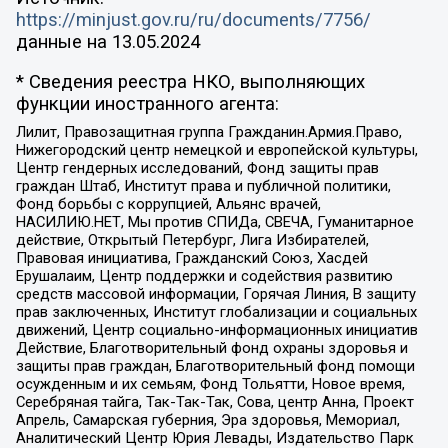
https://minjust.gov.ru/ru/documents/7756/
данные на
13.05.2024
* Сведения реестра НКО, выполняющих
функции иностранного агента:
Лилит, Правозащитная группа Гражданин.Армия.Право,
Нижегородский центр немецкой и европейской культуры,
Центр гендерных исследований, Фонд защиты прав
граждан Штаб, Институт права и публичной политики,
Фонд борьбы с коррупцией, Альянс врачей,
НАСИЛИЮ.НЕТ, Мы против СПИДа, СВЕЧА, Гуманитарное
действие, Открытый Петербург, Лига Избирателей,
Правовая инициатива, Гражданский Союз, Хасдей
Ерушалаим, Центр поддержки и содействия развитию
средств массовой информации, Горячая Линия, В защиту
прав заключенных, Институт глобализации и социальных
движений, Центр социально-информационных инициатив
Действие, Благотворительный фонд охраны здоровья и
защиты прав граждан, Благотворительный фонд помощи
осужденным и их семьям, Фонд Тольятти, Новое время,
Серебряная тайга, Так-Так-Так, Сова, центр Анна, Проект
Апрель, Самарская губерния, Эра здоровья, Мемориал,
Аналитический Центр Юрия Левады, Издательство Парк