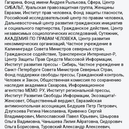
Гагарина, Фонд имени Андрея Рылькова, Сфера, Центр
СИБАЛЬТ, Уральская правозащитная группа, Женщины
Евразии, Институт прав человека, Фонд защиты гласности,
Российский исследовательский центр по правам человека,
Дальневосточный центр развития гражданских инициатив
и социального партнерства, Гражданское действие, Центр
независимых социологических исследований, Сутяжник,
АКАДЕМИЯ ПО ПРАВАМ ЧЕЛОВЕКА, Центр развития
некоммерческих организаций, Частное учреждение в
Калининграде Совета Министров северных стран,
Гражданское содействие, Трансперенси Интернешнл-Р,
Центр Защиты Прав Средств Массовой Информации,
Институт развития прессы - Сибирь, Частное учреждение в
Санкт-Петербурге Совета Министров Северных Стран,
Фонд поддержки свободы прессы, Гражданский контроль,
Человек и Закон, Общественная комиссия по сохранению
наследия академика Сахарова, Информационное
агентство МЕМО. РУ, Институт региональной прессы,
Институт Развития Свободы Информации, Экозащита!-
Женсовет, Общественный вердикт, Евразийская
антимонопольная ассоциация, Бедушев Петр Петрович,
Дзугкоева Регина Николаевна, Кривенко Сергей
Владимирович, Милославский Павел Юрьевич, Шнырова
Ольга Вадимовна, Чанышева Лилия Айратовна, Сидорович
Ольга Борисовна, Туровский Александр Алексеевич,