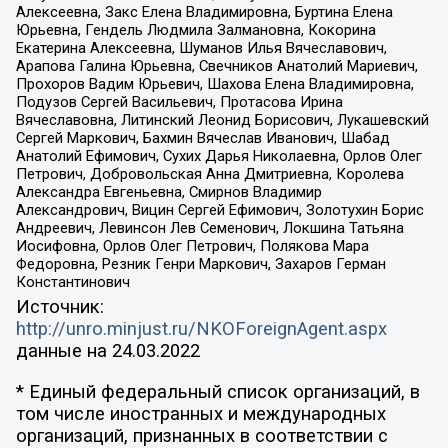
Алексеевна, Закс Елена Владимировна, Буртина Елена
Юрьевна, Гендель Людмила Залмановна, Кокорина
Екатерина Алексеевна, Шуманов Илья Вячеславович,
Арапова Галина Юрьевна, Свечников Анатолий Мариевич,
Прохоров Вадим Юрьевич, Шахова Елена Владимировна,
Подузов Сергей Васильевич, Протасова Ирина
Вячеславовна, Литинский Леонид Борисович, Лукашевский
Сергей Маркович, Бахмин Вячеслав Иванович, Шабад
Анатолий Ефимович, Сухих Дарья Николаевна, Орлов Олег
Петрович, Добровольская Анна Дмитриевна, Королева
Александра Евгеньевна, Смирнов Владимир
Александрович, Вицин Сергей Ефимович, Золотухин Борис
Андреевич, Левинсон Лев Семенович, Локшина Татьяна
Иосифовна, Орлов Олег Петрович, Полякова Мара
Федоровна, Резник Генри Маркович, Захаров Герман
Константинович
Источник:
http://unro.minjust.ru/NKOForeignAgent.aspx
данные на
24.03.2022
* Единый федеральный список организаций, в
том числе иностранных и международных
организаций, признанных в соответствии с