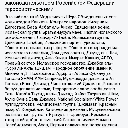
законодательством Российской Федерации
террористическими:
Высший военный Маджлисуль Шура Объединенных сил
моджахедов Кавказа, Конгресс народов Ичкерии и
Дагестана, База, Асбат аль-Ансар, Священная война,
Исламская группа, Братья-мусульмане, Партия исламского
освобождения, Лашкар-И-Тайба, Исламская группа,
Движение Талибан, Исламская партия Туркестана,
Общество социальных реформ, Общество возрождения
исламского наследия, Дом двух святых, Джунд аш-Шам,
Исламский джихад, Аль-Каида, Имарат Кавказ, АБТО,
Правый сектор, Исламское государство, Джабха аль-
Нусра ли-Ахль аш-Шам, Народное ополчение имени К.
Минина и Д. Пожарского, Аджр от Аллаха Субхану уа
Тагьаля SHAM, АУМ Синрике, Муджахеды джамаата Ат-
Тавхида Валь-Джихад, Чистопольский Джамаат, Рохнамо
ба суи давлати исломи, Террористическое сообщество
Сеть, Катиба Таухид валь-Джихад, Хайят Тахрир аш-Шам,
Ахлю Сунна Валь Джамаа, National Socialism/White Power,
Артподготовка, Религиозная группа “Джамаат “Красный
пахарь”, Колумбайн, Хатлонский джамаат, Мусульманская
религиозная группа п. Кушкуль г. Оренбург, Крымско-
татарский добровольческий батальон имени Номана
Челебиджихана, Азов, Партия исламского возрождения