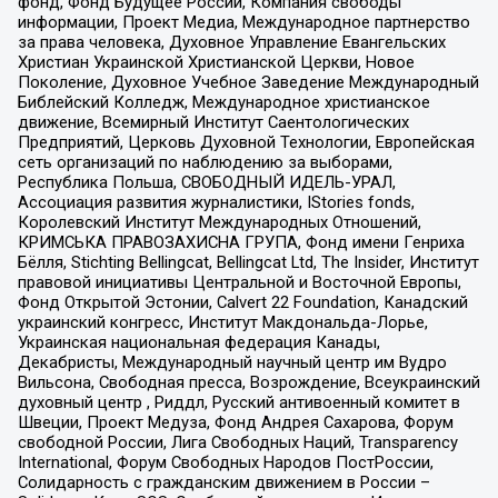
фонд, Фонд Будущее России, Компания свободы
информации, Проект Медиа, Международное партнерство
за права человека, Духовное Управление Евангельских
Христиан Украинской Христианской Церкви, Новое
Поколение, Духовное Учебное Заведение Международный
Библейский Колледж, Международное христианское
движение, Всемирный Институт Саентологических
Предприятий, Церковь Духовной Технологии, Европейская
сеть организаций по наблюдению за выборами,
Республика Польша, СВОБОДНЫЙ ИДЕЛЬ-УРАЛ,
Ассоциация развития журналистики, IStories fonds,
Королевский Институт Международных Отношений,
КРИМСЬКА ПРАВОЗАХИСНА ГРУПА, Фонд имени Генриха
Бёлля, Stichting Bellingcat, Bellingcat Ltd, The Insider, Институт
правовой инициативы Центральной и Восточной Европы,
Фонд Открытой Эстонии, Calvert 22 Foundation, Канадский
украинский конгресс, Институт Макдональда-Лорье,
Украинская национальная федерация Канады,
Декабристы, Международный научный центр им Вудро
Вильсона, Свободная пресса, Возрождение, Всеукраинский
духовный центр , Риддл, Русский антивоенный комитет в
Швеции, Проект Медуза, Фонд Андрея Сахарова, Форум
свободной России, Лига Свободных Наций, Transparеncy
International, Форум Свободных Народов ПостРоссии,
Солидарность с гражданским движением в России –