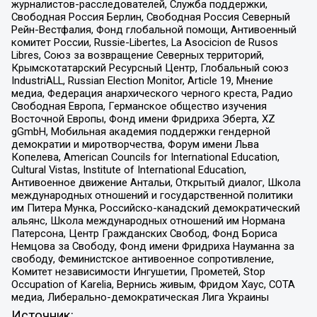
журналистов-расследователей, Служба поддержки,
Свободная Россия Берлин, Свободная Россия Северный
Рейн-Вестфалия, Фонд глобальной помощи, Антивоенный
комитет России, Russie-Libertes, La Asocicion de Rusos
Libres, Союз за возвращение Северных территорий,
Крымскотатарский Ресурсный Центр, Глобальный союз
IndustriALL, Russian Election Monitor, Article 19, Мнение
медиа, Федерация анархического черного креста, Радио
Свободная Европа, Германское общество изучения
Восточной Европы, Фонд имени Фридриха Эберта, XZ
gGmbH, Мобильная академия поддержки гендерной
демократии и миротворчества, Форум имени Льва
Копелева, American Councils for International Education,
Cultural Vistas, Institute of International Education,
Антивоенное движение Антальи, Открытый диалог, Школа
международных отношений и государственной политики
им Питера Мунка, Российско-канадский демократический
альянс, Школа международных отношений им Нормана
Патерсона, Центр Гражданских Свобод, Фонд Бориса
Немцова за Свободу, Фонд имени Фридриха Науманна за
свободу, Феминистское антивоенное сопротивление,
Комитет независимости Ингушетии, Прометей, Stop
Occupation of Karelia, Вернись живым, Фридом Хаус, СОТА
медиа, Либерально-демократическая Лига Украины
Источник: