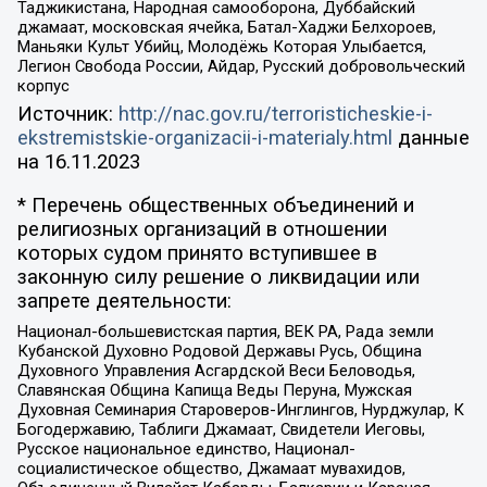
Таджикистана, Народная самооборона, Дуббайский
джамаат, московская ячейка, Батал-Хаджи Белхороев,
Маньяки Культ Убийц, Молодёжь Которая Улыбается,
Легион Свобода России, Айдар, Русский добровольческий
корпус
Источник:
http://nac.gov.ru/terroristicheskie-i-
ekstremistskie-organizacii-i-materialy.html
данные
на
16.11.2023
* Перечень общественных объединений и
религиозных организаций в отношении
которых судом принято вступившее в
законную силу решение о ликвидации или
запрете деятельности:
Национал-большевистская партия, ВЕК РА, Рада земли
Кубанской Духовно Родовой Державы Русь, Община
Духовного Управления Асгардской Веси Беловодья,
Славянская Община Капища Веды Перуна, Мужская
Духовная Семинария Староверов-Инглингов, Нурджулар, К
Богодержавию, Таблиги Джамаат, Свидетели Иеговы,
Русское национальное единство, Национал-
социалистическое общество, Джамаат мувахидов,