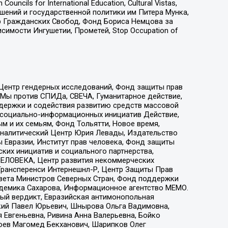
ls for International Education, Cultural Vistas,
ошений и государственной политики им Питера Мунка,
 Гражданских Свобод, Фонд Бориса Немцова за
имости Ингушетии, Прометей, Stop Occupation of
 Центр гендерных исследований, Фонд защиты прав
 Мы против СПИДа, СВЕЧА, Гуманитарное действие,
ддержки и содействия развитию средств массовой
р социально-информационных инициатив Действие,
 и их семьям, Фонд Тольятти, Новое время,
, Аналитический Центр Юрия Левады, Издательство
 Евразии, Институт прав человека, Фонд защиты
ких инициатив и социального партнерства,
ЕЛОВЕКА, Центр развития некоммерческих
 Трансперенси Интернешнл-Р, Центр Защиты Прав
овета Министров Северных Стран, Фонд поддержки
адемика Сахарова, Информационное агентство МЕМО.
ый вердикт, Евразийская антимонопольная
кий Павел Юрьевич, Шнырова Ольга Вадимовна,
 Евгеньевна, Ривина Анна Валерьевна, Бойко
хоев Магомед Бекханович, Шарипков Олег