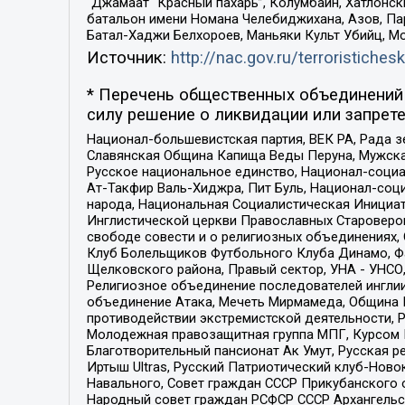
“Джамаат “Красный пахарь”, Колумбайн, Хатлонск
батальон имени Номана Челебиджихана, Азов, Па
Батал-Хаджи Белхороев, Маньяки Культ Убийц, М
Источник:
http://nac.gov.ru/terroristichesk
* Перечень общественных объединений 
силу решение о ликвидации или запрете
Национал-большевистская партия, ВЕК РА, Рада 
Славянская Община Капища Веды Перуна, Мужская
Русское национальное единство, Национал-социа
Ат-Такфир Валь-Хиджра, Пит Буль, Национал-соц
народа, Национальная Социалистическая Инициат
Инглистической церкви Православных Староверов
свободе совести и о религиозных объединениях,
Клуб Болельщиков Футбольного Клуба Динамо, Фа
Щелковского района, Правый сектор, УНА - УНСО, У
Религиозное объединение последователей инглии
объединение Атака, Мечеть Мирмамеда, Община К
противодействии экстремистской деятельности, 
Молодежная правозащитная группа МПГ, Курсом П
Благотворительный пансионат Ак Умут, Русская ре
Иртыш Ultras, Русский Патриотический клуб-Нов
Навального, Совет граждан СССР Прикубанского 
Народный совет граждан РСФСР СССР Архангельск