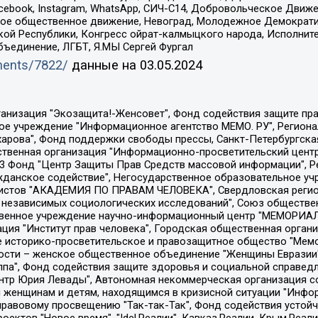
Facebook, Instagram, WhatsApp, СИЧ-С14, Добровольческое Движ
ское общественное движение, Невоград, Молодежное Демократ
ой Республики, Конгресс ойрат-калмыцкого народа, Исполнит
бъединение, ЛГБТ, Я.МЫ Сергей Фургал
uments/7822/
данные на
03.05.2024
Общество с ограниченной ответственностью "Радио Свободная Европа/Радио Свобода", Чешское информационное агентство "MEDIUM-ORIENT", Красноярская региональная общественная организация "Мы против СПИДа", Камалягин Денис Николаевич, Маркелов Сергей Евгеньевич, Пономарев Лев Александрович, Савицкая Людмила Алексеевна, Автономная некоммерческая организация "Центр по работе с проблемой насилия "НАСИЛИЮ.НЕТ", Межрегиональный профессиональный союз работников здравоохранения "Альянс врачей", Юридическое лицо, зарегистрированное в Латвийской Республике, SIA "Medusa Project" (регистрационный номер 40103797863, дата регистрации 10.06.2014), Некоммерческая организация "Фонд по борьбе с коррупцией", Автономная некоммерческая организация "Институт права и публичной политики", Баданин Роман Сергеевич, Гликин Максим Александрович, Железнова Мария Михайловна, Лукьянова Юлия Сергеевна, Маетная Елизавета Витальевна, Маняхин Петр Борисович, Чуракова Ольга Владимировна, Ярош Юлия Петровна, Юридическое лицо "The Insider SIA", зарегистрированное в Риге, Латвийская Республика (дата регистрации 26.06.2015), являющееся администратором доменного имени интернет-издания "The Insider SIA", https://theins.ru, Постернак Алексей Евгеньевич, Рубин Михаил Аркадьевич, Анин Роман Александрович, Юридическое лицо Istories fonds, зарегистрированное в Латвийской Республике (регистрационный номер 50008295751, дата регистрации 24.02.2020), Великовский Дмитрий Александрович, Долинина Ирина Николаевна, Мароховская Алеся Алексеевна, Шлейнов Роман Юрьевич, Шмагун Олеся Валентиновна, Общество с ограниченной ответственностью "Альтаир 2021", Общество с ограниченной ответственностью "Вега 2021", Общество с ограниченной ответственностью "Главный редактор 2021", Общество с ограниченной ответственностью "Ромашки монолит", Важенков Артем Валерьевич, Ивановская областная общественная организация "Центр гендерных исследований", Гурман Юрий Альбертович, Медиапроект "ОВД-Инфо", Егоров Владимир Владимирович, Жилинский Владимир Александрович, Общество с ограниченной ответственностью "ЗП", Иванова София Юрьевна, Карезина Инна Павловна, Кильтау Екатерина Викторовна, Петров Алексей Викторович, Пискунов Сергей Евгеньевич, Смирнов Сергей Сергеевич, Тихонов Михаил Сергеевич, Общество с ограниченной ответственностью "ЖУРНАЛИСТ-ИНОСТРАННЫЙ АГЕНТ", Арапова Галина Юрьевна, Вольтская Татьяна Анатольевна, Американская компания "Mason G.E.S. Anonymous Foundation" (США), являющаяся владельцем интернет-издания https://mnews.world/, Компания "Stichting Bellingcat", зарегистрированная в Нидерландах (дата регистрации 11.07.2018), Захаров Андрей Вячеславович, Клепиковская Екатерина Дмитриевна, Общество с ограниченной ответственностью "МЕМО", Перл Роман Александрович, Симонов Евгений Алексеевич, Соловьева Елена Анатольевна, Сотников Даниил Владимирович, Сурначева Елизавета Дмитриевна, Автономная некоммерческая организация по защите прав человека и информированию населения "Якутия – Наше Мнение", Общество с ограниченной ответственностью "Москоу диджитал медиа", с 26.01.2023 Общество с ограниченной ответственностью "Чайка Белые сады", Ветошкина Валерия Валерьевна, Заговора Максим Александрович, Межрегиональное общественное движение "Российская ЛГБТ - сеть", Оленичев Максим Владимирович, Павлов Иван Юрьевич, Скворцова Елена Сергеевна, Общество с ограниченной ответственностью "Как бы инагент", Кочетков Игорь Викторович, Общество с ограниченной ответственностью "Честные выборы", Еланчик Олег Александрович, Общество с ограниченной ответственностью "Нобелевский призыв", Гималова Регина Эмилевна, Григорьев Андрей Валерьевич, Григорьева Алина Александровна, Ассоциация по содействию защите прав призывников, альтернативнослужащих и военнослужащих "Правозащитная группа "Гражданин.Армия.Право", Хисамова Регина Фаритовна, Автономная некоммерческая организация по реализа