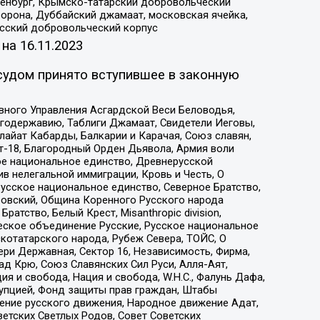
Оренбург, Крымско-татарский добровольческий
орона, Дуббайский джамаат, московская ячейка,
усский добровольческий корпус
 на
16.11.2023
судом принято вступившее в законную
вного Управления Асгардской Веси Беловодья,
годержавию, Таблиги Джамаат, Свидетели Иеговы,
айат Кабарды, Балкарии и Карачая, Союз славян,
т-18, Благородный Орден Дьявола, Армия воли
ое национальное единство, Древнерусской
 нелегальной иммиграции, Кровь и Честь, О
усское национальное единство, Северное Братство,
ровский, Община Коренного Русского народа
атство, Белый Крест, Misanthropic division,
еское объединение Русские, Русское национальное
котатарского народа, Рубеж Севера, ТОЙС, О
ри Державная, Сектор 16, Независимость, Фирма,
д Крю, Союз Славянских Сил Руси, Алля-Аят,
я и свобода, Нация и свобода, W.H.С., Фалунь Дафа,
рупцией, Фонд защиты прав граждан, Штабы
ение русского движения, Народное движение Адат,
етских Светлых Родов, Совет Советских