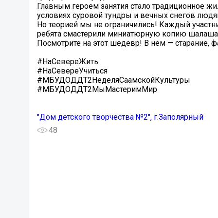
Главным героем занятия стало традиционное жил
условиях суровой тундры и вечных снегов людям
Но теорией мы не ограничились! Каждый участни
ребята смастерили миниатюрную копию шалаша
Посмотрите на этот шедевр! В нем — старание, ф
#НаСевереЖить
#НаСевереУчиться
#МБУДОДДТ2НеделяСаамскойКультуры
#МБУДОДДТ2МыМастеримМир
"Дом детского творчества №2", г.Заполярный
48