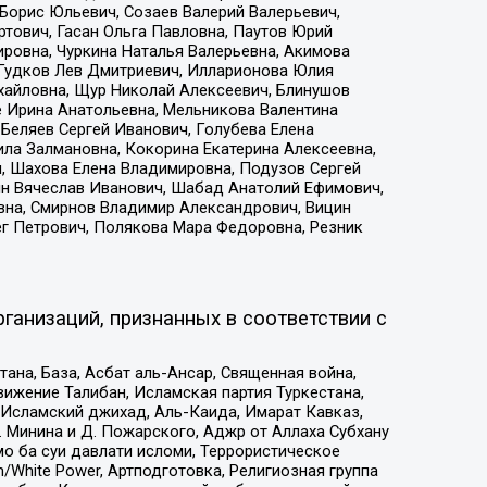
Борис Юльевич, Созаев Валерий Валерьевич,
тович, Гасан Ольга Павловна, Паутов Юрий
ровна, Чуркина Наталья Валерьевна, Акимова
 Гудков Лев Дмитриевич, Илларионова Юлия
ихайловна, Щур Николай Алексеевич, Блинушов
е Ирина Анатольевна, Мельникова Валентина
Беляев Сергей Иванович, Голубева Елена
ила Залмановна, Кокорина Екатерина Алексеевна,
, Шахова Елена Владимировна, Подузов Сергей
ин Вячеслав Иванович, Шабад Анатолий Ефимович,
вна, Смирнов Владимир Александрович, Вицин
ег Петрович, Полякова Мара Федоровна, Резник
ганизаций, признанных в соответствии с
на, База, Асбат аль-Ансар, Священная война,
ижение Талибан, Исламская партия Туркестана,
Исламский джихад, Аль-Каида, Имарат Кавказ,
 Минина и Д. Пожарского, Аджр от Аллаха Субхану
о ба суи давлати исломи, Террористическое
/White Power, Артподготовка, Религиозная группа