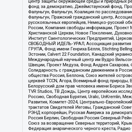
центр защиты окружающей среды и природных ресу
фонд за демократию, Джеймстаунский фонд, Прож
Фалуньгун, Фалуньгун, Коалиция по расследован
Фалуньгун, Пражский гражданский центр, Ассоци
русскоязычных европейцев, Немецко-русский об
России, Компания свободы информации, Проект М
Христианской Церкви, Новое Поколение, Духовн
Институт Саентологических Предприятий, Церков
СВОБОДНЫЙ ИДЕЛЬ-УРАЛ, Ассоциация развития ж
ГРУПА, Фонд имени Генриха Бёлля, Stichting Bellin
Эстонии, Calvert 22 Foundation, Канадский укра
Международный научный центр им Вудро Вильсона
Швеции, Проект Медуза, Фонд Андрея Сахарова, Ф
Солидарность с гражданским движением в России 
общества Россия, Беллона, Союз жителей острово
церквей TCCN, Агора, Всемирный фонд природы, B
Белорусский дом прав человека имени Бориса Зво
TVR Studios, ТВ Дождь, Центр европейских иссл
Россию, Свободная Бурятия, Uralic, UnKremlin, 
Развития, Комитет-2024, Центрально-Европейски
трактатов Свидетелей Иеговы, Гражданский Совет
РЭНД корпорейшн, Русская Америка за демократи
Россия Берлин, Свободная Россия Северный Рейн-В
Союз за возвращение Северных территорий, Крымско
Федерация анархического черного креста, Радио