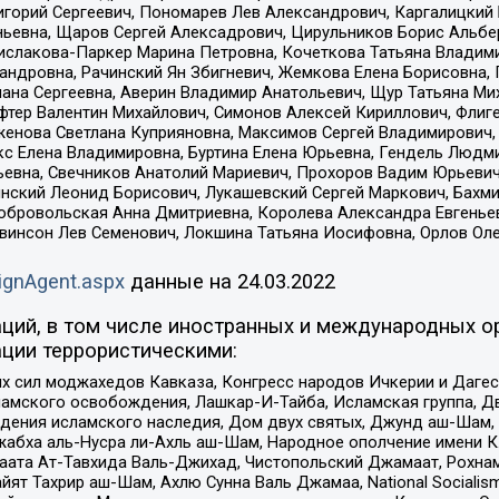
горий Сергеевич, Пономарев Лев Александрович, Каргалицкий 
ньевна, Щаров Сергей Алексадрович, Цирульников Борис Альбер
ислакова-Паркер Марина Петровна, Кочеткова Татьяна Владими
сандровна, Рачинский Ян Збигневич, Жемкова Елена Борисовна,
лана Сергеевна, Аверин Владимир Анатольевич, Щур Татьяна М
фтер Валентин Михайлович, Симонов Алексей Кириллович, Флиг
женова Светлана Куприяновна, Максимов Сергей Владимирович, 
кс Елена Владимировна, Буртина Елена Юрьевна, Гендель Людм
евна, Свечников Анатолий Мариевич, Прохоров Вадим Юрьевич
инский Леонид Борисович, Лукашевский Сергей Маркович, Бахм
Добровольская Анна Дмитриевна, Королева Александра Евгенье
евинсон Лев Семенович, Локшина Татьяна Иосифовна, Орлов Ол
ignAgent.aspx
данные на
24.03.2022
ций, в том числе иностранных и международных ор
ции террористическими:
ил моджахедов Кавказа, Конгресс народов Ичкерии и Дагеста
ламского освобождения, Лашкар-И-Тайба, Исламская группа, Дв
ения исламского наследия, Дом двух святых, Джунд аш-Шам, 
жабха аль-Нусра ли-Ахль аш-Шам, Народное ополчение имени К.
ата Ат-Тавхида Валь-Джихад, Чистопольский Джамаат, Рохнам
ят Тахрир аш-Шам, Ахлю Сунна Валь Джамаа, National Socialism