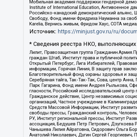
Мобильная академия поддержки гендерной демократи
Institute of International Education, Антивоенн
Российско-канадский демократический альянс, 
Свободу, Фонд имени Фридриха Науманна за свобо
Karelia, Вернись живым, Фридом Хаус, СОТА меди
Источник:
https://minjust.gov.ru/ru/doc
* Сведения реестра НКО, выполняющих 
Лилит, Правозащитная группа Гражданин.Армия.П
граждан Штаб, Институт права и публичной поли
Открытый Петербург, Лига Избирателей, Правова
информации, Горячая Линия, В защиту прав закл
Благотворительный фонд охраны здоровья и защи
Серебряная тайга, Так-Так-Так, Сова, центр Анн
Парк Гагарина, Фонд имени Андрея Рылькова, Сф
гласности, Российский исследовательский центр 
Гражданское действие, Центр независимых соци
организаций, Частное учреждение в Калининград
Средств Массовой Информации, Институт развити
свободы прессы, Гражданский контроль, Человек
РУ, Институт региональной прессы, Институт Ра
ассоциация, Бедушев Петр Петрович, Дзугкоева 
Чанышева Лилия Айратовна, Сидорович Ольга Бори
Анатолий Николаевич, Дугин Сергей Георгиевич, 