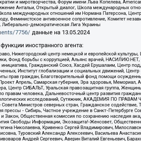
и и миротворчества, Форум имени Льва Копелева, American Counci
ое движение Антальи, Открытый диалог, Школа международных отн
Школа международных отношений им Нормана Патерсона, Центр
ду, Феминистское антивоенное сопротивление, Комитет независ
а, Либерально-демократическая Лига Украины
uments/7756/
данные на
13.05.2024
функции иностранного агента:
раво, Нижегородский центр немецкой и европейской культуры,
тики, Фонд борьбы с коррупцией, Альянс врачей, НАСИЛИЮ.НЕТ,
я инициатива, Гражданский Союз, Хасдей Ерушалаим, Центр по
юченных, Институт глобализации и социальных движений, Цент
ты прав граждан, Благотворительный фонд помощи осужденным
а, Проект Апрель, Самарская губерния, Эра здоровья, Мемориал
ера, Центр СИБАЛЬТ, Уральская правозащитная группа, Женщины
по правам человека, Дальневосточный центр развития гражданс
ологических исследований, Сутяжник, АКАДЕМИЯ ПО ПРАВАМ Ч
е Совета Министров северных стран, Гражданское содействие,
я прессы - Сибирь, Частное учреждение в Санкт-Петербурге С
 и Закон, Общественная комиссия по сохранению наследия ак
звития Свободы Информации, Экозащита!-Женсовет, Общественн
Регина Николаевна, Кривенко Сергей Владимирович, Милославс
совна, Туровский Александр Алексеевич, Васильева Анастасия
Пивоваров Андрей Сергеевич, Аверин Виталий Евгеньевич, Бара