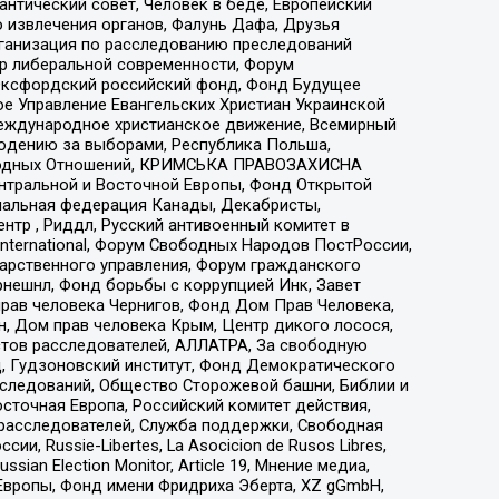
нтический совет, Человек в беде, Европейский
 извлечения органов, Фалунь Дафа, Друзья
рганизация по расследованию преследований
тр либеральной современности, Форум
 Оксфордский российский фонд, Фонд Будущее
е Управление Евангельских Христиан Украинской
еждународное христианское движение, Всемирный
людению за выборами, Республика Польша,
народных Отношений, КРИМСЬКА ПРАВОЗАХИСНА
ы Центральной и Восточной Европы, Фонд Открытой
иональная федерация Канады, Декабристы,
тр , Риддл, Русский антивоенный комитет в
nternational, Форум Свободных Народов ПостРоссии,
дарственного управления, Форум гражданского
рнешнл, Фонд борьбы с коррупцией Инк, Завет
прав человека Чернигов, Фонд Дом Прав Человека,
н, Дом прав человека Крым, Центр дикого лосося,
стов расследователей, АЛЛАТРА, За свободную
д, Гудзоновский институт, Фонд Демократического
сследований, Общество Сторожевой башни, Библии и
сточная Европа, Российский комитет действия,
-расследователей, Служба поддержки, Свободная
 Russie-Libertes, La Asocicion de Rusos Libres,
an Election Monitor, Article 19, Мнение медиа,
Европы, Фонд имени Фридриха Эберта, XZ gGmbH,