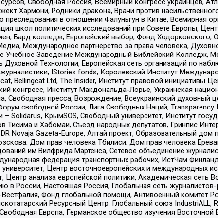
рсов, Свободная Россия, Всемирный конгресс украинцев, Атла
ект Хармони, Родники дракона, Врачи против насильственного
ию преследования в отношении Фалуньгун в Китае, Всемирная о
ация школ политических исследований при Совете Европы, Цен
мен, Бард колледж, Европейский выбор, Фонд Ходорковского,
едиа, Международное партнерство за права человека, Духовно
ое Учебное Заведение Международный Библейский Колледж, М
ь Духовной Технологии, Европейская сеть организаций по наб
урналистики, IStories fonds, Королевский Институт Между
gcat, Bellingcat Ltd, The Insider, Институт правовой инициатив
инский конгресс, Институт Макдональда-Лорье, Украинская нац
, Свободная пресса, Возрождение, Всеукраинский духовный цен
орум свободной России, Лига Свободных Наций, Transparеncy I
– Solidarus, КрымSOS, Свободный университет, Институт госу
в Тисима и Хабомаи, Съезд народных депутатов, Гринпис Инте
DR Novaja Gazeta-Europe, Алтай проект, Образовательный дом 
зскова, Дом прав человека Тбилиси, Дом прав человека Ерева
едований им Вилфрида Мартенса, Сетевое объединение журнали
Международная федерация транспортных рабочих, ИстЧам Финлан
й университет, Центр восточноевропейских и международных и
, Центр анализа европейской политики, Академическая сеть Во
ю в России, Настоящая Россия, Глобальная сеть журналистов
естфалия, Фонд глобальной помощи, Антивоенный комитет России,
татарский Ресурсный Центр, Глобальный союз IndustriALL, Russi
 Свободная Европа, Германское общество изучения Восточной 