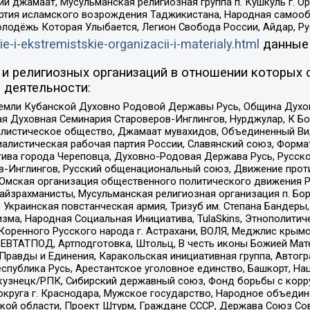
ий джамаат, Мусульманская религиозная группа п. Кушкуль г. 
ртия исламского возрождения Таджикистана, Народная самооб
олодёжь Которая Улыбается, Легион Свобода России, Айдар, Р
ie-i-ekstremistskie-organizacii-i-materialy.html
данные
и религиозных организаций в отношении которых 
 деятельности:
земли Кубанской Духовно Родовой Державы Русь, Община Духо
 Духовная Семинария Староверов-Инглингов, Нурджулар, К Бо
листическое общество, Джамаат мувахидов, Объединенный Вил
иалистическая рабочая партия России, Славянский союз, Форма
ива города Череповца, Духовно-Родовая Держава Русь, Русск
-Инглингов, Русский общенациональный союз, Движение против
 Омская организация общественного политического движения Р
йзрахманисты, Мусульманская религиозная организация п. Бо
краинская повстанческая армия, Тризуб им. Степана Бандеры, Бр
зма, Народная Социальная Инициатива, TulaSkins, Этнополитич
оренного Русского народа г. Астрахани, ВОЛЯ, Меджлис крымс
РЕВТАТПОД, Артподготовка, Штольц, В честь иконы Божией Мате
равды и Единения, Каракольская инициативная группа, Автогра
спублика Русь, Арестантское уголовное единство, Башкорт, Наци
окузнецк/РПК, Сибирский державный союз, Фонд борьбы с кор
округа г. Краснодара, Мужское государство, Народное объедин
ой области, Проект Штурм, Граждане СССР, Держава Союз Сов