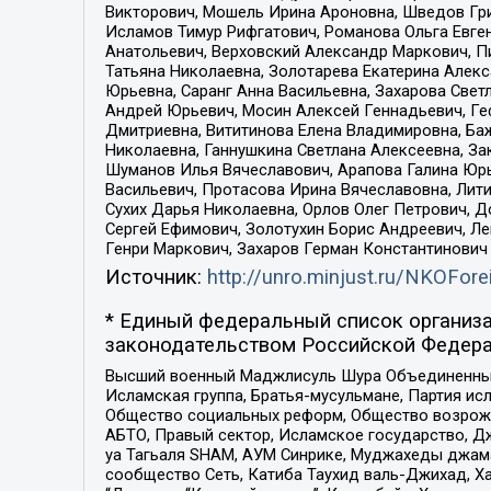
Викторович, Мошель Ирина Ароновна, Шведов Гри
Исламов Тимур Рифгатович, Романова Ольга Евге
Анатольевич, Верховский Александр Маркович, П
Татьяна Николаевна, Золотарева Екатерина Алек
Юрьевна, Саранг Анна Васильевна, Захарова Свет
Андрей Юрьевич, Мосин Алексей Геннадьевич, Ге
Дмитриевна, Вититинова Елена Владимировна, Ба
Николаевна, Ганнушкина Светлана Алексеевна, За
Шуманов Илья Вячеславович, Арапова Галина Юрь
Васильевич, Протасова Ирина Вячеславовна, Лит
Сухих Дарья Николаевна, Орлов Олег Петрович, 
Сергей Ефимович, Золотухин Борис Андреевич, Л
Генри Маркович, Захаров Герман Константинович
Источник:
http://unro.minjust.ru/NKOFore
* Единый федеральный список организа
законодательством Российской Федера
Высший военный Маджлисуль Шура Объединенных с
Исламская группа, Братья-мусульмане, Партия ис
Общество социальных реформ, Общество возрожд
АБТО, Правый сектор, Исламское государство, Д
уа Тагьаля SHAM, АУМ Синрике, Муджахеды джама
сообщество Сеть, Катиба Таухид валь-Джихад, Хай