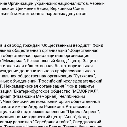
ение Организации украинских националистов, Черный
ическое Движение Весна, Верховный Совет
ельный комитет совета народных депутатов
ции социально-правовых программ "Лилит", Дальневосточное общественное движение "Маяк", Санкт-Петербургская ЛГБТ-инициативная группа "Выход", Инициативная группа ЛГБТ+ "Реверс", Алексеев Андрей Викторович, Бекбулатова Таисия Львовна, Беляев Иван Михайлович, Владыкина Елена Сергеевна, Гельман Марат Александрович, Никульшина Вероника Юрьевна, Толоконникова Надежда Андреевна, Шендерович Виктор Анатольевич, Общество с ограниченной ответственностью "Данное сообщение", Общество с ограниченной ответственностью Издательский дом "Новая глава", Айнбиндер Александра Александровна, Московский комьюнити-центр для ЛГБТ+инициатив, Благотворительный фонд развития филантропии, Deutsche Welle (Германия, Kurt-Schumacher-Strasse 3, 53113 Bonn), Борзунова Мария Михайловна, Воробьев Виктор Викторович, Голубева Анна Львовна, Константинова Алла Михайловна, Малкова Ирина Владимировна, Мурадов Мурад Абдулгалимович, Осетинская Елизавета Николаевна, Понасенков Евгений Николаевич, Ганапольский Матвей Юрьевич, Киселев Евгений Алексеевич, Борухович Ирина Григорьевна, Дремин Иван Тимофеевич, Дубровский Дмитрий Викторович, Красноярская региональная общественная организация поддержки и развития альтернативных образовательных технологий и межкультурных коммуникаций "ИНТЕРРА", Маяковская Екатерина Алексеевна, Фейгин Марк Захарович, Филимонов Андрей Викторович, Дзугкоева Регина Николаевна, Доброхотов Роман Александрович, Дудь Юрий Александрович, Елкин Сергей Владимирович, Кругликов Кирилл Игоревич, Сабунаева Мария Леонидовна, Семенов Алексей Владимирович, Шаинян Карен Багратович, Шульман Екатерина Михайловна, Асафьев Артур Валерьевич, Вахштайн Виктор Семенович, Венедиктов Алексей Алексеевич, Лушникова Екатерина Евгеньевна, Волков Леонид Михайлович, Невзоров Александр Глебович, Пархоменко Сергей Борисович, Сироткин Ярослав Николаевич, Кара-Мурза Владимир Владимирович, Баранова Наталья Владимировна, Гозман Леонид Яковлевич, Кагарлицкий Борис Юльевич, Климарев Михаил Валерьевич, Милов Владимир Станиславович, Автономная некоммерческая организация Краснодарский центр современного искусства "Типография", Моргенштерн Алишер Тагирович, Соболь Любовь Эдуардовна, Общество с ограниченной ответственностью "ЛИЗА НОРМ", Каспаров Гарри Кимович, Ходорковский Михаил Борисович, Общество с ограниченной ответственностью "Апрельские тезисы", Данилович Ирина Брониславовна, Кашин Олег Владимирович, Петров Николай Владимирович, Пивоваров Алексей Владимирович, Соколов Михаил Владимирович, Цветкова Юлия Владимировна, Чичваркин Евгений Александрович, Комитет против пыток/Команда против пыток, Общество с ограниченной ответственностью "Первый научный", Общество с ограниченной ответственностью "Вертолет и ко", Белоцерковская Вероника Борисовна, Кац Максим Евгеньевич, Лазарева Татьяна Юрьевна, Шаведдинов Руслан Табризович, Яшин Илья Валерьевич, Общество с ограниченной ответственностью "Иноагент ААВ", Алешковский Дмитрий Петрович, Альбац Евгения Марковна, Быков Дмитрий Львович, Галямина Юлия Евгеньевна, Лойко Сергей Леонидович, Мартынов Кирилл Константинович, Медведев Сергей Александрович, Крашенинников Федор Геннадиевич, Гордеева Катерина Вл