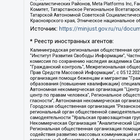
Социалистических Районов, Meta Platforms Inc, 
Комитет, Татарстанское Региональное Всетатар
Татарской Автономной Советской Социалистическ
Красноярского края, Этническое национальное о
Источник:
https://minjust.gov.ru/ru/doc
* Реестр иностранных агентов:
Калининградская региональная общественная организация "Экозащита!-Женсовет", Фонд содействия защите прав и свобод граждан "Общественный вердикт", Фонд "Институт Развития Свободы Информации", Частное учреждение "Информационное агентство МЕМО. РУ", Региональная общественная организация "Общественная комиссия по сохранению наследия академика Сахарова", Фонд поддержки свободы прессы, Санкт-Петербургская общественная правозащитная организация "Гражданский контроль", Межрегиональная общественная организация "Информационно-просветительский центр "Мемориал", Региональный Фонд "Центр Защиты Прав Средств Массовой Информации", с 05.12.2023 Фонд "Центр Защиты Прав Средств массовой информации", Региональная общественная благотворительная организация помощи беженцам и мигрантам "Гражданское содействие", Негосударственное образовательное учреждение дополнительного профессионального образования (повышение квалификации) специалистов "АКАДЕМИЯ ПО ПРАВАМ ЧЕЛОВЕКА", Свердловская региональная общественная организация "Сутяжник", Автономная некоммерческая организация "Центр независимых социологических исследований", Союз общественных объединений "Российский исследовательский центр по правам человека", Региональное общественное учреждение научно-информационный центр "МЕМОРИАЛ", Некоммерческая организация "Фонд защиты гласности", Автономная некоммерческая организация "Институт прав человека", Городская общественная организация "Екатеринбургское общество "МЕМОРИАЛ", Городская общественная организация "Рязанское историко-просветительское и правозащитное общество "Мемориал" (Рязанский Мемориал), Челябинский региональный орган общественной самодеятельности – женское общественное объединение "Женщины Евразии", Челябинский региональный орган общественной самодеятельности "Уральская правозащитная группа", Фонд содействия защите здоровья и социальной справедливости имени Андрея Рылькова, Автономная Некоммерческая Организация "Аналитический Центр Юрия Левады", Автономная некоммерческая организация социальной поддержки населения "Проект Апрель", Региональная общественная организация помощи женщинам и детям, находящимся в кризисной ситуации "Информационно-методический центр "Анна", Фонд содействия развитию массовых коммуникаций и правовому просвещению "Так-так-Так", Фонд содействия устойчивому развитию "Серебряная тайга", Свердловский региональный общественный фонд социальных проектов "Новое время", "Idel.Реалии", Кавказ.Реалии, Крым.Реалии, Телеканал Настоящее Время, Татаро-башкирская служба Радио Свобода (Azatliq Radiosi), Радио Свободная Европа/Радио Свобода (PCE/PC), "Сибирь.Реалии", "Фактограф", Благотворительный фонд помощи осужденным и их семьям, Автономная некоммерческая организация "Институт глобализации и социальных движений", Фонд "В защиту прав заключенных", Частное учреждение "Центр поддержки и содействия развитию средств массовой информации", Пензенский региональный общественный благотворительный фонд "Гражданский союз", "Север.Реалии", Некоммерческая организация Фонд "Правовая инициатива", 