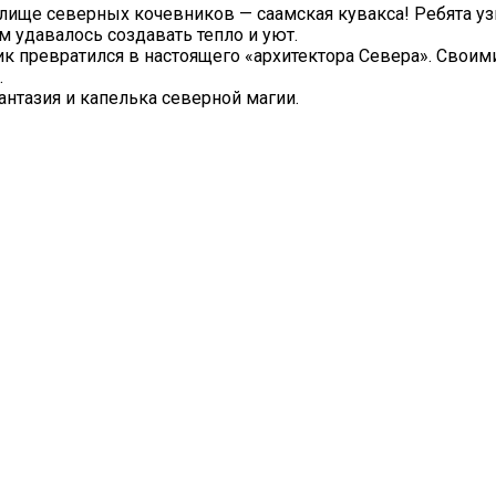
ище северных кочевников — саамская кувакса! Ребята узн
 удавалось создавать тепло и уют.
к превратился в настоящего «архитектора Севера». Своим
.
антазия и капелька северной магии.