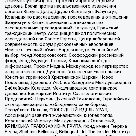
Джеймстаунский фонд, Прожект Хармони, Родники
дракона, Врачи против насильственного извлечения
органов, Фалунь Дафа, Друзья Фалуньгун, Фалуньгун,
Коалиция по расследованию преследования в отношении
Фалуньгун в Китае, Всемирная организация по
расследованию преследований Фалуньгун, Пражский
гражданский центр, Ассоциация школ политических
исследований при Совете Европы, Центр либеральной
современности, Форум русскоязычных европейцев,
Немецко-русский обмен, Бард колледж, Европейский
выбор, Фонд Ходорковского, Оксфордский российский
фонд, Фонд Будущее России, Компания свободы
информации, Проект Медиа, Международное партнерство
за права человека, Духовное Управление Евангельских
Христиан Украинской Христианской Церкви, Новое
Поколение, Духовное Учебное Заведение Международный
Библейский Колледж, Международное христианское
движение, Всемирный Институт Саентологических
Предприятий, Церковь Духовной Технологии, Европейская
сеть организаций по наблюдению за выборами,
Республика Польша, СВОБОДНЫЙ ИДЕЛЬ-УРАЛ,
Ассоциация развития журналистики, IStories fonds,
Королевский Институт Международных Отношений,
КРИМСЬКА ПРАВОЗАХИСНА ГРУПА, Фонд имени Генриха
Бёлля, Stichting Bellingcat, Bellingcat Ltd, The Insider, Институт