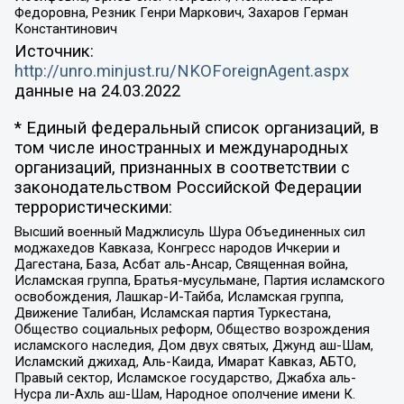
Федоровна, Резник Генри Маркович, Захаров Герман
Константинович
Источник:
http://unro.minjust.ru/NKOForeignAgent.aspx
данные на
24.03.2022
* Единый федеральный список организаций, в
том числе иностранных и международных
организаций, признанных в соответствии с
законодательством Российской Федерации
террористическими:
Высший военный Маджлисуль Шура Объединенных сил
моджахедов Кавказа, Конгресс народов Ичкерии и
Дагестана, База, Асбат аль-Ансар, Священная война,
Исламская группа, Братья-мусульмане, Партия исламского
освобождения, Лашкар-И-Тайба, Исламская группа,
Движение Талибан, Исламская партия Туркестана,
Общество социальных реформ, Общество возрождения
исламского наследия, Дом двух святых, Джунд аш-Шам,
Исламский джихад, Аль-Каида, Имарат Кавказ, АБТО,
Правый сектор, Исламское государство, Джабха аль-
Нусра ли-Ахль аш-Шам, Народное ополчение имени К.