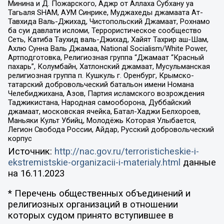
Минина и Д. Пожарского, Аджр от Аллаха Субхану уа
Тагьаля SHAM, АУМ Синрике, Муджахеды джамаата Ат-
Тавхида Валь-Джихад, Чистопольский Джамаат, Рохнамо
ба суи давлати исломи, Террористическое сообщество
Сеть, Катиба Таухид валь-Джихад, Хайят Тахрир аш-Шам,
Ахлю Сунна Валь Джамаа, National Socialism/White Power,
Артподготовка, Религиозная группа “Джамаат “Красный
пахарь”, Колумбайн, Хатлонский джамаат, Мусульманская
религиозная группа п. Кушкуль г. Оренбург, Крымско-
татарский добровольческий батальон имени Номана
Челебиджихана, Азов, Партия исламского возрождения
Таджикистана, Народная самооборона, Дуббайский
джамаат, московская ячейка, Батал-Хаджи Белхороев,
Маньяки Культ Убийц, Молодёжь Которая Улыбается,
Легион Свобода России, Айдар, Русский добровольческий
корпус
Источник:
http://nac.gov.ru/terroristicheskie-i-
ekstremistskie-organizacii-i-materialy.html
данные
на
16.11.2023
* Перечень общественных объединений и
религиозных организаций в отношении
которых судом принято вступившее в