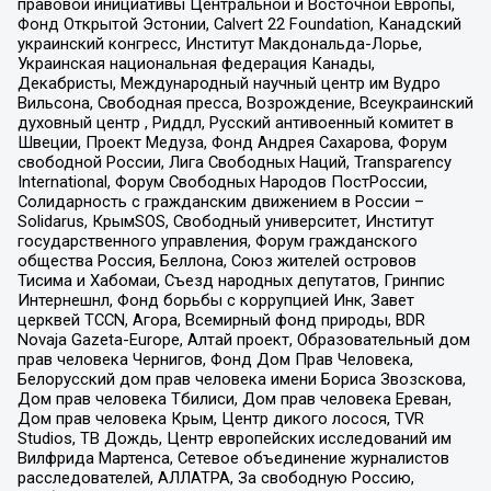
правовой инициативы Центральной и Восточной Европы,
Фонд Открытой Эстонии, Calvert 22 Foundation, Канадский
украинский конгресс, Институт Макдональда-Лорье,
Украинская национальная федерация Канады,
Декабристы, Международный научный центр им Вудро
Вильсона, Свободная пресса, Возрождение, Всеукраинский
духовный центр , Риддл, Русский антивоенный комитет в
Швеции, Проект Медуза, Фонд Андрея Сахарова, Форум
свободной России, Лига Свободных Наций, Transparеncy
International, Форум Свободных Народов ПостРоссии,
Солидарность с гражданским движением в России –
Solidarus, КрымSOS, Свободный университет, Институт
государственного управления, Форум гражданского
общества Россия, Беллона, Союз жителей островов
Тисима и Хабомаи, Съезд народных депутатов, Гринпис
Интернешнл, Фонд борьбы с коррупцией Инк, Завет
церквей TCCN, Агора, Всемирный фонд природы, BDR
Novaja Gazeta-Europe, Алтай проект, Образовательный дом
прав человека Чернигов, Фонд Дом Прав Человека,
Белорусский дом прав человека имени Бориса Звозскова,
Дом прав человека Тбилиси, Дом прав человека Ереван,
Дом прав человека Крым, Центр дикого лосося, TVR
Studios, ТВ Дождь, Центр европейских исследований им
Вилфрида Мартенса, Сетевое объединение журналистов
расследователей, АЛЛАТРА, За свободную Россию,