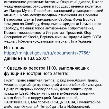
Антивоенное движение Антальи, Открытый диалог, Школа
международных отношений и государственной политики
им Питера Мунка, Российско-канадский демократический
альянс, Школа международных отношений им Нормана
Патерсона, Центр Гражданских Свобод, Фонд Бориса
Немцова за Свободу, Фонд имени Фридриха Науманна за
свободу, Феминистское антивоенное сопротивление,
Комитет независимости Ингушетии, Прометей, Stop
Occupation of Karelia, Вернись живым, Фридом Хаус, СОТА
медиа, Либерально-демократическая Лига Украины
Источник:
https://minjust.gov.ru/ru/documents/7756/
данные на
13.05.2024
* Сведения реестра НКО, выполняющих
функции иностранного агента:
Лилит, Правозащитная группа Гражданин.Армия.Право,
Нижегородский центр немецкой и европейской культуры,
Центр гендерных исследований, Фонд защиты прав
граждан Штаб, Институт права и публичной политики,
Фонд борьбы с коррупцией, Альянс врачей,
НАСИЛИЮ.НЕТ, Мы против СПИДа, СВЕЧА, Гуманитарное
действие, Открытый Петербург, Лига Избирателей,