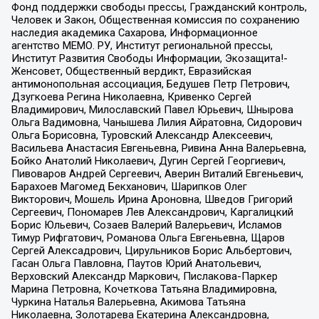
Фонд поддержки свободы прессы, Гражданский контроль,
Человек и Закон, Общественная комиссия по сохранению
наследия академика Сахарова, Информационное
агентство МЕМО. РУ, Институт региональной прессы,
Институт Развития Свободы Информации, Экозащита!-
Женсовет, Общественный вердикт, Евразийская
антимонопольная ассоциация, Бедушев Петр Петрович,
Дзугкоева Регина Николаевна, Кривенко Сергей
Владимирович, Милославский Павел Юрьевич, Шнырова
Ольга Вадимовна, Чанышева Лилия Айратовна, Сидорович
Ольга Борисовна, Туровский Александр Алексеевич,
Васильева Анастасия Евгеньевна, Ривина Анна Валерьевна,
Бойко Анатолий Николаевич, Дугин Сергей Георгиевич,
Пивоваров Андрей Сергеевич, Аверин Виталий Евгеньевич,
Барахоев Магомед Бекханович, Шарипков Олег
Викторович, Мошель Ирина Ароновна, Шведов Григорий
Сергеевич, Пономарев Лев Александрович, Каргалицкий
Борис Юльевич, Созаев Валерий Валерьевич, Исламов
Тимур Рифгатович, Романова Ольга Евгеньевна, Щаров
Сергей Алексадрович, Цирульников Борис Альбертович,
Гасан Ольга Павловна, Паутов Юрий Анатольевич,
Верховский Александр Маркович, Пислакова-Паркер
Марина Петровна, Кочеткова Татьяна Владимировна,
Чуркина Наталья Валерьевна, Акимова Татьяна
Николаевна, Золотарева Екатерина Александровна,