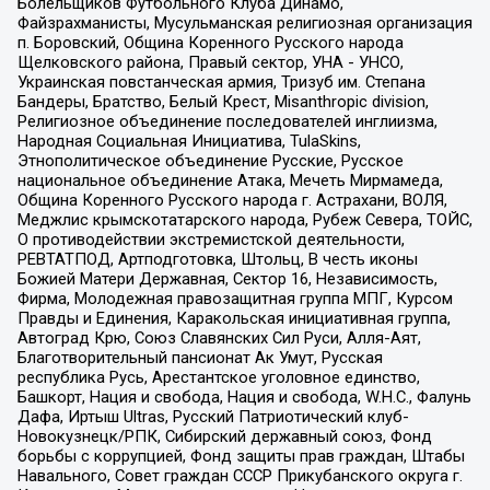
Болельщиков Футбольного Клуба Динамо,
Файзрахманисты, Мусульманская религиозная организация
п. Боровский, Община Коренного Русского народа
Щелковского района, Правый сектор, УНА - УНСО,
Украинская повстанческая армия, Тризуб им. Степана
Бандеры, Братство, Белый Крест, Misanthropic division,
Религиозное объединение последователей инглиизма,
Народная Социальная Инициатива, TulaSkins,
Этнополитическое объединение Русские, Русское
национальное объединение Атака, Мечеть Мирмамеда,
Община Коренного Русского народа г. Астрахани, ВОЛЯ,
Меджлис крымскотатарского народа, Рубеж Севера, ТОЙС,
О противодействии экстремистской деятельности,
РЕВТАТПОД, Артподготовка, Штольц, В честь иконы
Божией Матери Державная, Сектор 16, Независимость,
Фирма, Молодежная правозащитная группа МПГ, Курсом
Правды и Единения, Каракольская инициативная группа,
Автоград Крю, Союз Славянских Сил Руси, Алля-Аят,
Благотворительный пансионат Ак Умут, Русская
республика Русь, Арестантское уголовное единство,
Башкорт, Нация и свобода, Нация и свобода, W.H.С., Фалунь
Дафа, Иртыш Ultras, Русский Патриотический клуб-
Новокузнецк/РПК, Сибирский державный союз, Фонд
борьбы с коррупцией, Фонд защиты прав граждан, Штабы
Навального, Совет граждан СССР Прикубанского округа г.