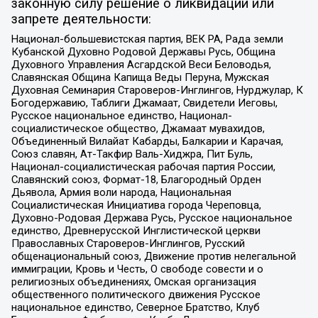
законную силу решение о ликвидации или
запрете деятельности:
Национал-большевистская партия, ВЕК РА, Рада земли
Кубанской Духовно Родовой Державы Русь, Община
Духовного Управления Асгардской Веси Беловодья,
Славянская Община Капища Веды Перуна, Мужская
Духовная Семинария Староверов-Инглингов, Нурджулар, К
Богодержавию, Таблиги Джамаат, Свидетели Иеговы,
Русское национальное единство, Национал-
социалистическое общество, Джамаат мувахидов,
Объединенный Вилайат Кабарды, Балкарии и Карачая,
Союз славян, Ат-Такфир Валь-Хиджра, Пит Буль,
Национал-социалистическая рабочая партия России,
Славянский союз, Формат-18, Благородный Орден
Дьявола, Армия воли народа, Национальная
Социалистическая Инициатива города Череповца,
Духовно-Родовая Держава Русь, Русское национальное
единство, Древнерусской Инглистической церкви
Православных Староверов-Инглингов, Русский
общенациональный союз, Движение против нелегальной
иммиграции, Кровь и Честь, О свободе совести и о
религиозных объединениях, Омская организация
общественного политического движения Русское
национальное единство, Северное Братство, Клуб