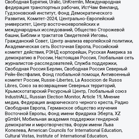
Свободная Бурятия, Uralic, UnKremlin, Международная
федерация транспортных рабочих, ИстЧам Финланд,
Гудзоновский институт, Фонд Демократического
Развития, Комитет-2024, Центрально-Европейский
университет, Центр восточноевропейских и
международных исследований, Общество Сторожевой
башни, Библии и трактатов Свидетелей Иеговы,
Гражданский Совет, Центр анализа европейской политики,
Академическая сеть Восточная Европа, Российский
комитет действия, РЭНД корпорейшн, Русская Америка за
демократию в России, Настоящая Россия, Глобальная сеть
журналистов-расследователей, Служба поддержки,
Свободная Россия Берлин, Свободная Россия Северный
Рейн-Вестфалия, Фонд глобальной помощи, Антивоенный
комитет России, Russie-Libertes, La Asocicion de Rusos
Libres, Союз за возвращение Северных территорий,
Крымскотатарский Ресурсный Центр, Глобальный союз
IndustriALL, Russian Election Monitor, Article 19, Мнение
медиа, Федерация анархического черного креста, Радио
Свободная Европа, Германское общество изучения
Восточной Европы, Фонд имени Фридриха Эберта, XZ
gGmbH, Мобильная академия поддержки гендерной
демократии и миротворчества, Форум имени Льва
Копелева, American Councils for International Education,
Cultural Vistas, Institute of International Education,