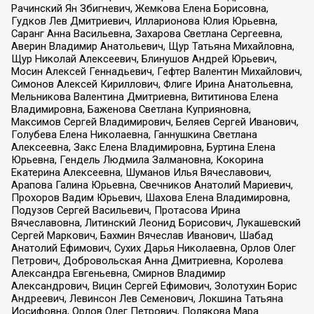
Рачинский Ян Збигневич, Жемкова Елена Борисовна,
Гудков Лев Дмитриевич, Илларионова Юлия Юрьевна,
Саранг Анна Васильевна, Захарова Светлана Сергеевна,
Аверин Владимир Анатольевич, Щур Татьяна Михайловна,
Щур Николай Алексеевич, Блинушов Андрей Юрьевич,
Мосин Алексей Геннадьевич, Гефтер Валентин Михайлович,
Симонов Алексей Кириллович, Флиге Ирина Анатольевна,
Мельникова Валентина Дмитриевна, Вититинова Елена
Владимировна, Баженова Светлана Куприяновна,
Максимов Сергей Владимирович, Беляев Сергей Иванович,
Голубева Елена Николаевна, Ганнушкина Светлана
Алексеевна, Закс Елена Владимировна, Буртина Елена
Юрьевна, Гендель Людмила Залмановна, Кокорина
Екатерина Алексеевна, Шуманов Илья Вячеславович,
Арапова Галина Юрьевна, Свечников Анатолий Мариевич,
Прохоров Вадим Юрьевич, Шахова Елена Владимировна,
Подузов Сергей Васильевич, Протасова Ирина
Вячеславовна, Литинский Леонид Борисович, Лукашевский
Сергей Маркович, Бахмин Вячеслав Иванович, Шабад
Анатолий Ефимович, Сухих Дарья Николаевна, Орлов Олег
Петрович, Добровольская Анна Дмитриевна, Королева
Александра Евгеньевна, Смирнов Владимир
Александрович, Вицин Сергей Ефимович, Золотухин Борис
Андреевич, Левинсон Лев Семенович, Локшина Татьяна
Иосифовна, Орлов Олег Петрович, Полякова Мара