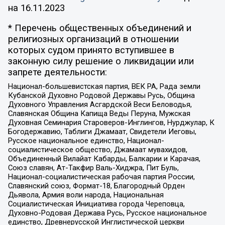
на
16.11.2023
* Перечень общественных объединений и
религиозных организаций в отношении
которых судом принято вступившее в
законную силу решение о ликвидации или
запрете деятельности:
Национал-большевистская партия, ВЕК РА, Рада земли
Кубанской Духовно Родовой Державы Русь, Община
Духовного Управления Асгардской Веси Беловодья,
Славянская Община Капища Веды Перуна, Мужская
Духовная Семинария Староверов-Инглингов, Нурджулар, К
Богодержавию, Таблиги Джамаат, Свидетели Иеговы,
Русское национальное единство, Национал-
социалистическое общество, Джамаат мувахидов,
Объединенный Вилайат Кабарды, Балкарии и Карачая,
Союз славян, Ат-Такфир Валь-Хиджра, Пит Буль,
Национал-социалистическая рабочая партия России,
Славянский союз, Формат-18, Благородный Орден
Дьявола, Армия воли народа, Национальная
Социалистическая Инициатива города Череповца,
Духовно-Родовая Держава Русь, Русское национальное
единство, Древнерусской Инглистической церкви