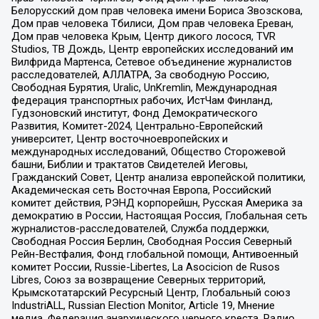
Белорусский дом прав человека имени Бориса Звозскова,
Дом прав человека Тбилиси, Дом прав человека Ереван,
Дом прав человека Крым, Центр дикого лосося, TVR
Studios, ТВ Дождь, Центр европейских исследований им
Вилфрида Мартенса, Сетевое объединение журналистов
расследователей, АЛЛАТРА, За свободную Россию,
Свободная Бурятия, Uralic, UnKremlin, Международная
федерация транспортных рабочих, ИстЧам Финланд,
Гудзоновский институт, Фонд Демократического
Развития, Комитет-2024, Центрально-Европейский
университет, Центр восточноевропейских и
международных исследований, Общество Сторожевой
башни, Библии и трактатов Свидетелей Иеговы,
Гражданский Совет, Центр анализа европейской политики,
Академическая сеть Восточная Европа, Российский
комитет действия, РЭНД корпорейшн, Русская Америка за
демократию в России, Настоящая Россия, Глобальная сеть
журналистов-расследователей, Служба поддержки,
Свободная Россия Берлин, Свободная Россия Северный
Рейн-Вестфалия, Фонд глобальной помощи, Антивоенный
комитет России, Russie-Libertes, La Asocicion de Rusos
Libres, Союз за возвращение Северных территорий,
Крымскотатарский Ресурсный Центр, Глобальный союз
IndustriALL, Russian Election Monitor, Article 19, Мнение
медиа, Федерация анархического черного креста, Радио