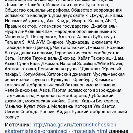
Движение Талибан, Исламская партия Туркестана,
Общество социальных реформ, Общество возрождения
исламского наследия, Дом двух святых, Джунд аш-Шам,
Исламский джихад, Аль-Каида, Имарат Кавказ, АБТО,
Правый сектор, Исламское государство, Джабха аль-
Нусра ли-Ахль аш-Шам, Народное ополчение имени К.
Минина и Д. Пожарского, Аджр от Аллаха Субхану уа
Тагьаля SHAM, АУМ Синрике, Муджахеды джамаата Ат-
Тавхида Валь-Джихад, Чистопольский Джамаат, Рохнамо
ба суи давлати исломи, Террористическое сообщество
Сеть, Катиба Таухид валь-Джихад, Хайят Тахрир аш-Шам,
Ахлю Сунна Валь Джамаа, National Socialism/White Power,
Артподготовка, Религиозная группа “Джамаат “Красный
пахарь”, Колумбайн, Хатлонский джамаат, Мусульманская
религиозная группа п. Кушкуль г. Оренбург, Крымско-
татарский добровольческий батальон имени Номана
Челебиджихана, Азов, Партия исламского возрождения
Таджикистана, Народная самооборона, Дуббайский
джамаат, московская ячейка, Батал-Хаджи Белхороев,
Маньяки Культ Убийц, Молодёжь Которая Улыбается,
Легион Свобода России, Айдар, Русский добровольческий
корпус
Источник:
http://nac.gov.ru/terroristicheskie-i-
ekstremistskie-organizacii-i-materialy.html
данные