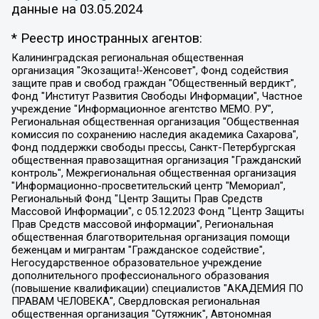
данные на
03.05.2024
* Реестр иностранных агентов:
Калининградская региональная общественная организация "Экозащита!-Женсовет", Фонд содействия защите прав и свобод граждан "Общественный вердикт", Фонд "Институт Развития Свободы Информации", Частное учреждение "Информационное агентство МЕМО. РУ", Региональная общественная организация "Общественная комиссия по сохранению наследия академика Сахарова", Фонд поддержки свободы прессы, Санкт-Петербургская общественная правозащитная организация "Гражданский контроль", Межрегиональная общественная организация "Информационно-просветительский центр "Мемориал", Региональный Фонд "Центр Защиты Прав Средств Массовой Информации", с 05.12.2023 Фонд "Центр Защиты Прав Средств массовой информации", Региональная общественная благотворительная организация помощи беженцам и мигрантам "Гражданское содействие", Негосударственное образовательное учреждение дополнительного профессионального образования (повышение квалификации) специалистов "АКАДЕМИЯ ПО ПРАВАМ ЧЕЛОВЕКА", Свердловская региональная общественная организация "Сутяжник", Автономная некоммерческая организация "Центр независимых социологических исследований", Союз общественных объединений "Российский исследовательский центр по правам человека", Региональное общественное учреждение научно-информационный центр "МЕМОРИАЛ", Некоммерческая организация "Фонд защиты гласности", Автономная некоммерческая организация "Институт прав человека", Городская общественная организация "Екатеринбургское общество "МЕМОРИАЛ", Городская общественная организация "Рязанское историко-просветительское и правозащитное общество "Мемориал" (Рязанский Мемориал), Челябинский региональный орган общественной самодеятельности – женское общественное объединение "Женщины Евразии", Челябинский региональный орган общественной самодеятельности "Уральская правозащитная группа", Фонд содействия защите здоровья и социальной справедливости имени Андрея Рылькова, Автономная Некоммерческая Организация "Аналитический Центр Юрия Левады", Автономная некоммерческая организация социальной поддержки населения "Проект Апрель", Региональная общественная организация помощи женщинам и детям, находящимся в кризисной ситуации "Информационно-методический центр "Анна", Фонд содействия развитию массовых коммуникаций и правовому просвещению "Так-так-Так", Фонд содействия устойчивому развитию "Серебряная тайга", Свердловский региональный общественный фонд социальных проектов "Новое время", "Idel.Реалии", Кавказ.Реалии, Крым.Реалии, Телеканал Настоящее Время, Татаро-башкирская служба Радио Свобода (Azatliq Radiosi), Радио Свободная Европа/Радио Свобода (PCE/PC), "Сибирь.Реалии", "Фактограф", Благотворительный фонд помощи осужденным и их семьям, Автономная некоммерческая организация "Институт глобализации и социальных движений", Фонд "В защиту прав заключенных", Частное учреждение "Центр поддержки и содействия развитию средств массовой информации", Пензенский региональный общественный благотворительный фонд "Гражданский союз", "Север.Реалии", Некоммерческая организация Фонд "Правовая инициатива", Общество с ограниченной ответственностью "Радио Свободная Европа/Радио Свобода", Чешское информационное агентство "MEDIUM-ORIENT", Красноярская региональная общественная организация "Мы против СПИДа", Камалягин Денис Николаевич, Маркелов Сергей Евгеньевич, Пономарев Лев Александрович, Савицкая Людмила Алексеевна, Автономная некоммерческая организация "Центр по работе с проблемой насилия "НАСИЛИЮ.НЕТ", Межрегиональный профессиональный союз работников здравоохранения "Альянс врачей", Юридическое лицо, зарегистрированное в Латвийской Республике, SIA "Medusa Project" (регистрационный номер 40103797863, дата регистрации 10.06.2014), Некоммерческая организация "Фонд по борьбе с коррупцией", Автономная некоммерческая организация "Институт права и публичной политики", Баданин Роман Сергеевич, Гликин Максим Александрович, Железнова Мария Михайловна, Лукьянова Юлия Сергеевна, Маетная Елизавета Витальевна, Маняхин Петр Борисович, Чуракова Ольга Владимировна, Ярош Юлия Петровна, Юридическое лицо "The Insider SIA", зарегистрированное в Риге, Латвийская Республика (дата регистрации 26.06.2015), являющееся администратором доменного имени интернет-издания "The Insider SIA", https://theins.ru, Постернак Алексей Евгеньевич, Рубин Михаил Аркадьевич, Анин Роман Александрович, Юридическое лицо Istories fonds, зарегистрированное в Латвийской Республике (регистрационный номер 50008295751, дата регистрации 24.02.2020), Великовский Дмитрий Александрович, Долинина Ирина Николаевна, Мароховская Алеся Алексеевна, Шлейнов Роман Юрьевич, Шмагун Олеся Валентиновна, Общество с ограниченной ответственностью "Альтаир 2021", Общество с ограниченной ответственностью "Вега 2021", Общество с ограниченной ответственностью "Главный редактор 2021", Общество с ограниченной ответственностью "Ромашки монолит", Важенков Артем Валерьевич, Ивановская областная общественная организация "Центр гендерных исследований", Гурман Юрий Альбертович, Медиапроект "ОВД-Инфо", Егоров Владимир Владимирович, Жилинский Владимир Александрович, Общество с ограниченной ответственностью "ЗП", Иванова София Юрьевна, Карезина Инна Павловна, Кильтау Екатерина Викторовна, Петров Алексей Викторович, Пискунов Сергей Евгеньевич, Смирнов Сергей Сергеевич, Тихонов Михаил Сергеевич, Общество с ограниченной ответственностью "ЖУРНАЛИСТ-ИНОСТРАННЫЙ АГЕНТ", Арапова Галина Юрьевна, Вольтская Татьяна Анатольевна, Американская компания "Mason G.E.S. Anonymous Foundation" (США), являющаяся владельцем интернет-издания https://mnews.world/, Компания "Stichting Bellingcat", зарегистрированная в Нидерландах (дата регистрации 11.07.2018), Захаров Андрей Вячеславович, Клепиковская Екатерина Дмитриевна, Общество с ограниченной ответственностью "МЕМО", Перл Роман Александрович, Симонов Евгений Алексеевич, Соловьева Елена Анатольевна, Сотников Даниил Владимирович, Сурначева Елизавета Дмитриевна, Автономная некоммерческая организация по защите прав человека и информированию населения "Якутия – Наше Мнение", Общество с ограниченной ответственностью "Москоу диджитал медиа", с 26.01.2023 Общество с ограниченной ответственностью "Чайка Белые сады", Ветошкина Валерия Валерьевна, Заговора Максим Александрович, Межрегиональное общественное движение "Российская ЛГБТ - сеть", Оленичев Максим Владимирович, Павлов Иван Юрьевич, Скворцова Елена Сергеевна, Общество с ограниченной ответственностью "Как бы инагент", Кочетков Игорь Викторович, Общество с ограниченной ответственностью "Честные выборы", Еланчик Олег Александрович, Общество с ограниченной ответственностью "Нобелевский призыв", Гималова Регина Эмилевна, Григорьев Андрей Валерьевич, Григорьева Алина Александровна, Ассоциация по содействию защите прав призывников, альтернативнослужащих и военнослужащих "Правозащитная группа "Гражданин.Армия.Право", Хисамова Регина Фаритовна, Автономная некоммерческая организация по реализации социально-правовых программ "Лилит", Дальневосточное общественное движение "Маяк", Санкт-Петербургская ЛГБТ-инициативная группа "Выход", Инициативная группа ЛГБТ+ "Реверс", Алексеев Андрей Викторович, Бекбулатова Таисия Львовна, Беляев Иван Михайлович, Владыкина Елена Сергеевна, Гельман Марат Александрович, Никульшина Вероника Юрьевна, Толоконникова Надежда Андреевна, Шендерович Виктор Анатольевич, Общество с ограниченной ответственностью "Данное сообщение", Общество с ограниченной ответственностью Издательский дом "Новая глава", Айнбиндер Александра Александровна, Московский комьюнити-центр для ЛГБТ+инициатив, Благотворительный фонд развития филантропии, Deutsche Welle (Германия, Kurt-Schumacher-Strasse 3, 53113 Bonn), Борзунова Мария Михайловна, Воробьев Виктор Викторович, Голубева Анна Львовна, Константинова Алла Михайловна, Малкова Ирина Владимировна, Мурадов Мурад Абдулгалимович, Осетинская Елизавета Николаевна, Понасенков Евгений Николаевич, Ганапольский Матвей Юрьевич, Киселев Евгений Алексеевич, Борухович Ирина Григорьевна, Дремин Иван Тимофеевич, Дубровский Дмитрий Викторович, Красноярская региональная общественная организация поддержки и развития альтернативных образовательных технологий и межкультурных коммуникаций "ИНТЕРРА", Маяковская Екатерина Алексеевна, Фейгин Марк Захарович, Филимонов Андрей Викторович, Дзугкоева Регина Николаевна, Доброхотов Роман Александрович, Дудь Юрий Александрович, Елкин Сергей Владимирович, Кругликов Кирилл Игоревич, Сабунаева Мария Леонидовна, Семенов Алексей Владимирович, Шаинян Карен Багратович, Шульман Екатерина Михайловна, Асафьев Артур Валерьевич, Вахштайн Виктор Семенович, Венедиктов Алексей Алексеевич, Лушникова Екатерина Евгеньевна, Волков Леонид Михайлович, Невзоров Александр Глебович, Пархоменко Сергей Борисович, Сироткин Ярослав Николаевич, Кара-Мурза Владимир Владимирович, Баранова Наталья Владимировна, Гозман Леонид Яковлевич, Кагарлицкий Борис Юльевич, Климарев Михаил Валерьевич, Милов Владимир Станиславович, Автономная некоммерческая организация Краснодарский центр современного искусства "Типография", Моргенштерн Алишер Тагирович, Соболь Любовь Эдуардовна, Общество с ограниченной ответственностью "ЛИЗА НОРМ", Каспаров Гарри Кимович, Ходорковский Михаил Борисович, Общество с ограниченной ответственностью "Апрельские тезисы", Данилович Ирина Брониславовна, Кашин Олег Владимирович, Петров Николай Владимирович, Пивоваров Алексей Владимирович, Соколов Михаил Владимирович, Цветкова Юлия Владимировна, Чичваркин Евгений Александрович, Комитет против пыток/Команда против пыток, Общество с ограниченной ответственностью "Первый научный", Общество с ограниченной ответственностью "Вертолет и ко", Белоцерковская Вероника Борисовна, Кац Максим Евгеньевич, Лазарева Татьяна Юрьевна, Шаведдинов Руслан Табризович, Яшин Илья Валерьевич, Общество с ограниченной ответственностью "Иноагент ААВ", Алешковский Дмитрий Петрович, Альбац Евгения Марковна, Быков Дмитрий Львович, Галямина Юлия Евгеньевна, Лойко Сергей Леонидович, Мартынов Кирилл Константинович, Медведев Сергей Александрович, Крашенинников Федор Геннадиевич, Гордеева Катерина Вл