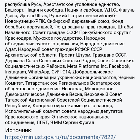
республика Русь, Арестантское уголовное единство,
Башкорт, Нация и свобода, Нация и свобода, W.H.С., Фалунь
Дафа, Иртыш Ultras, Русский Патриотический клуб-
Новокузнецк/РПК, Сибирский державный союз, Фонд
борьбы с коррупцией, Фонд защиты прав граждан, Штабы
Навального, Совет граждан СССР Прикубанского округа г.
Краснодара, Мужское государство, Народное
объединение русского движения, Народное движение
Адат, Народный совет граждан РСФСР СССР
Архангельской области, Проект Штурм, Граждане СССР,
Держава Союз Советских Светлых Родов, Совет Советских
Социалистических Районов, Meta Platforms Inc, Facebook,
Instagram, WhatsApp, СИЧ-С14, Добровольческое
Движение Организации украинских националистов, Черный
Комитет, Татарстанское Региональное Всетатарское
общественное движение, Невоград, Молодежное
Демократическое Движение Весна, Верховный Совет
Татарской Автономной Советской Социалистической
Республики, Конгресс ойрат-калмыцкого народа,
Исполнительный комитет совета народных депутатов
Красноярского края, Этническое национальное
объединение, ЛГБТ, Я.МЫ Сергей Фургал
Источник:
https://minjust.gov.ru/ru/documents/7822/