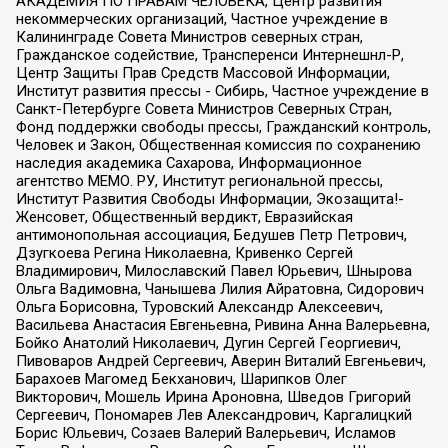
АКАДЕМИЯ ПО ПРАВАМ ЧЕЛОВЕКА, Центр развития
некоммерческих организаций, Частное учреждение в
Калининграде Совета Министров северных стран,
Гражданское содействие, Трансперенси Интернешнл-Р,
Центр Защиты Прав Средств Массовой Информации,
Институт развития прессы - Сибирь, Частное учреждение в
Санкт-Петербурге Совета Министров Северных Стран,
Фонд поддержки свободы прессы, Гражданский контроль,
Человек и Закон, Общественная комиссия по сохранению
наследия академика Сахарова, Информационное
агентство МЕМО. РУ, Институт региональной прессы,
Институт Развития Свободы Информации, Экозащита!-
Женсовет, Общественный вердикт, Евразийская
антимонопольная ассоциация, Бедушев Петр Петрович,
Дзугкоева Регина Николаевна, Кривенко Сергей
Владимирович, Милославский Павел Юрьевич, Шнырова
Ольга Вадимовна, Чанышева Лилия Айратовна, Сидорович
Ольга Борисовна, Туровский Александр Алексеевич,
Васильева Анастасия Евгеньевна, Ривина Анна Валерьевна,
Бойко Анатолий Николаевич, Дугин Сергей Георгиевич,
Пивоваров Андрей Сергеевич, Аверин Виталий Евгеньевич,
Барахоев Магомед Бекханович, Шарипков Олег
Викторович, Мошель Ирина Ароновна, Шведов Григорий
Сергеевич, Пономарев Лев Александрович, Каргалицкий
Борис Юльевич, Созаев Валерий Валерьевич, Исламов