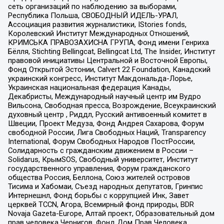
сеть организаций по наблюдению за выборами,
Республика Польша, СВОБОДНЫЙ ИДЕЛЬ-УРАЛ,
Ассоциация развития журналистики, IStories fonds,
Королевский Институт Международных Отношений,
КРИМСЬКА ПРАВОЗАХИСНА ГРУПА, Фонд имени Генриха
Бёлля, Stichting Bellingcat, Bellingcat Ltd, The Insider, Институт
правовой инициативы Центральной и Восточной Европы,
Фонд Открытой Эстонии, Calvert 22 Foundation, Канадский
украинский конгресс, Институт Макдональда-Лорье,
Украинская национальная федерация Канады,
Декабристы, Международный научный центр им Вудро
Вильсона, Свободная пресса, Возрождение, Всеукраинский
духовный центр , Риддл, Русский антивоенный комитет в
Швеции, Проект Медуза, Фонд Андрея Сахарова, Форум
свободной России, Лига Свободных Наций, Transparеncy
International, Форум Свободных Народов ПостРоссии,
Солидарность с гражданским движением в России –
Solidarus, КрымSOS, Свободный университет, Институт
государственного управления, Форум гражданского
общества Россия, Беллона, Союз жителей островов
Тисима и Хабомаи, Съезд народных депутатов, Гринпис
Интернешнл, Фонд борьбы с коррупцией Инк, Завет
церквей TCCN, Агора, Всемирный фонд природы, BDR
Novaja Gazeta-Europe, Алтай проект, Образовательный дом
прав человека Чернигов, Фонд Дом Прав Человека,