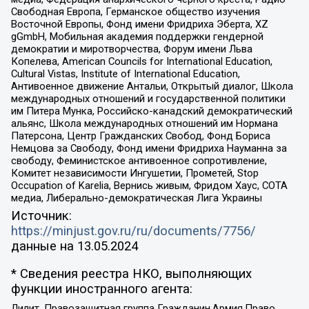
Свободная Европа, Германское общество изучения
Восточной Европы, Фонд имени Фридриха Эберта, XZ
gGmbH, Мобильная академия поддержки гендерной
демократии и миротворчества, Форум имени Льва
Копелева, American Councils for International Education,
Cultural Vistas, Institute of International Education,
Антивоенное движение Антальи, Открытый диалог, Школа
международных отношений и государственной политики
им Питера Мунка, Российско-канадский демократический
альянс, Школа международных отношений им Нормана
Патерсона, Центр Гражданских Свобод, Фонд Бориса
Немцова за Свободу, Фонд имени Фридриха Науманна за
свободу, Феминистское антивоенное сопротивление,
Комитет независимости Ингушетии, Прометей, Stop
Occupation of Karelia, Вернись живым, Фридом Хаус, СОТА
медиа, Либерально-демократическая Лига Украины
Источник:
https://minjust.gov.ru/ru/documents/7756/
данные на
13.05.2024
* Сведения реестра НКО, выполняющих
функции иностранного агента:
Лилит, Правозащитная группа Гражданин.Армия.Право,