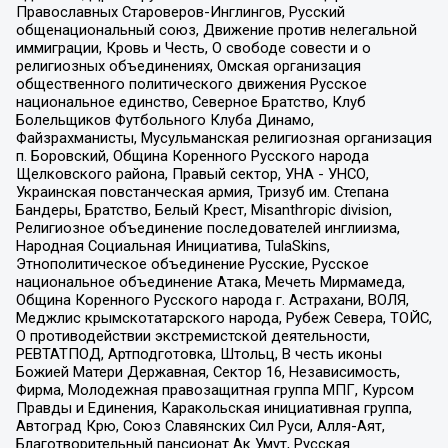
Православных Староверов-Инглингов, Русский
общенациональный союз, Движение против нелегальной
иммиграции, Кровь и Честь, О свободе совести и о
религиозных объединениях, Омская организация
общественного политического движения Русское
национальное единство, Северное Братство, Клуб
Болельщиков Футбольного Клуба Динамо,
Файзрахманисты, Мусульманская религиозная организация
п. Боровский, Община Коренного Русского народа
Щелковского района, Правый сектор, УНА - УНСО,
Украинская повстанческая армия, Тризуб им. Степана
Бандеры, Братство, Белый Крест, Misanthropic division,
Религиозное объединение последователей инглиизма,
Народная Социальная Инициатива, TulaSkins,
Этнополитическое объединение Русские, Русское
национальное объединение Атака, Мечеть Мирмамеда,
Община Коренного Русского народа г. Астрахани, ВОЛЯ,
Меджлис крымскотатарского народа, Рубеж Севера, ТОЙС,
О противодействии экстремистской деятельности,
РЕВТАТПОД, Артподготовка, Штольц, В честь иконы
Божией Матери Державная, Сектор 16, Независимость,
Фирма, Молодежная правозащитная группа МПГ, Курсом
Правды и Единения, Каракольская инициативная группа,
Автоград Крю, Союз Славянских Сил Руси, Алля-Аят,
Благотворительный пансионат Ак Умут, Русская