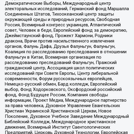
Демократические Выборы, Международный центр
электоральных исследований, Германский фонд Маршалла
Соединенных Штатов, Тихоокеанский центр защиты
окружающей среды и природных ресурсов, Свободная
Россия, Всемирный конгресс украинцев, Атлантический
совет, Человек в беде, Европейский фонд за демократию,
Джеймстаунский фонд, Прожект Хармони, Родники
дракона, Врачи против насильственного извлечения
органов, Фалунь Дафа, Друзья Фалуньгун, Фалуньгун,
Коалиция по расследованию преследования в отношении
Фалуньгун в Китае, Всемирная организация по
расследованию преследований Фалуньгун, Пражский
гражданский центр, Ассоциация школ политических
исследований при Совете Европы, Центр либеральной
современности, Форум русскоязычных европейцев,
Немецко-русский обмен, Бард колледж, Европейский
выбор, Фонд Ходорковского, Оксфордский российский
фонд, Фонд Будущее России, Компания свободы
информации, Проект Медиа, Международное партнерство
за права человека, Духовное Управление Евангельских
Христиан Украинской Христианской Церкви, Новое
Поколение, Духовное Учебное Заведение Международный
Библейский Колледж, Международное христианское
движение, Всемирный Институт Саентологических
Предприятий, Церковь Духовной Технологии, Европейская