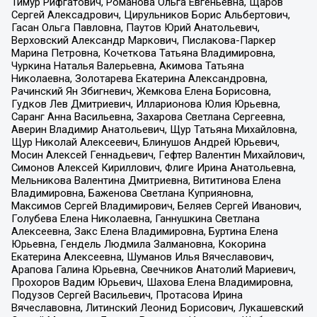
Тимур Рифгатович, Романова Ольга Евгеньевна, Щаров
Сергей Алексадрович, Цирульников Борис Альбертович,
Гасан Ольга Павловна, Паутов Юрий Анатольевич,
Верховский Александр Маркович, Пислакова-Паркер
Марина Петровна, Кочеткова Татьяна Владимировна,
Чуркина Наталья Валерьевна, Акимова Татьяна
Николаевна, Золотарева Екатерина Александровна,
Рачинский Ян Збигневич, Жемкова Елена Борисовна,
Гудков Лев Дмитриевич, Илларионова Юлия Юрьевна,
Саранг Анна Васильевна, Захарова Светлана Сергеевна,
Аверин Владимир Анатольевич, Щур Татьяна Михайловна,
Щур Николай Алексеевич, Блинушов Андрей Юрьевич,
Мосин Алексей Геннадьевич, Гефтер Валентин Михайлович,
Симонов Алексей Кириллович, Флиге Ирина Анатольевна,
Мельникова Валентина Дмитриевна, Вититинова Елена
Владимировна, Баженова Светлана Куприяновна,
Максимов Сергей Владимирович, Беляев Сергей Иванович,
Голубева Елена Николаевна, Ганнушкина Светлана
Алексеевна, Закс Елена Владимировна, Буртина Елена
Юрьевна, Гендель Людмила Залмановна, Кокорина
Екатерина Алексеевна, Шуманов Илья Вячеславович,
Арапова Галина Юрьевна, Свечников Анатолий Мариевич,
Прохоров Вадим Юрьевич, Шахова Елена Владимировна,
Подузов Сергей Васильевич, Протасова Ирина
Вячеславовна, Литинский Леонид Борисович, Лукашевский