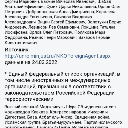
Сергей Маркович, Бахмин Вячеслав Иванович, Шабад
Анатолий Ефимович, Сухих Дарья Николаевна, Орлов Олег
Петрович, Добровольская Анна Дмитриевна, Королева
Александра Евгеньевна, Смирнов Владимир
Александрович, Вицин Сергей Ефимович, Золотухин Борис
Андреевич, Левинсон Лев Семенович, Локшина Татьяна
Иосифовна, Орлов Олег Петрович, Полякова Мара
Федоровна, Резник Генри Маркович, Захаров Герман
Константинович
Источник:
http://unro.minjust.ru/NKOForeignAgent.aspx
данные на
24.03.2022
* Единый федеральный список организаций, в
том числе иностранных и международных
организаций, признанных в соответствии с
законодательством Российской Федерации
террористическими:
Высший военный Маджлисуль Шура Объединенных сил
моджахедов Кавказа, Конгресс народов Ичкерии и
Дагестана, База, Асбат аль-Ансар, Священная война,
Исламская группа, Братья-мусульмане, Партия исламского
освобождения, Лашкар-И-Тайба, Исламская группа,