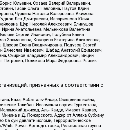
Борис Юльевич, Созаев Валерий Валерьевич,
тович, Гасан Ольга Павловна, Паутов Юрий
ровна, Чуркина Наталья Валерьевна, Акимова
 Гудков Лев Дмитриевич, Илларионова Юлия
ихайловна, Щур Николай Алексеевич, Блинушов
е Ирина Анатольевна, Мельникова Валентина
Беляев Сергей Иванович, Голубева Елена
ила Залмановна, Кокорина Екатерина Алексеевна,
, Шахова Елена Владимировна, Подузов Сергей
ин Вячеслав Иванович, Шабад Анатолий Ефимович,
вна, Смирнов Владимир Александрович, Вицин
ег Петрович, Полякова Мара Федоровна, Резник
ганизаций, признанных в соответствии с
на, База, Асбат аль-Ансар, Священная война,
ижение Талибан, Исламская партия Туркестана,
Исламский джихад, Аль-Каида, Имарат Кавказ,
 Минина и Д. Пожарского, Аджр от Аллаха Субхану
о ба суи давлати исломи, Террористическое
/White Power, Артподготовка, Религиозная группа