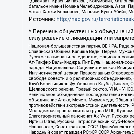
“Джамаат “Красный пахарь”, Колумбайн, Хатлонск
батальон имени Номана Челебиджихана, Азов, Па
Батал-Хаджи Белхороев, Маньяки Культ Убийц, М
Источник:
http://nac.gov.ru/terroristichesk
* Перечень общественных объединений 
силу решение о ликвидации или запрете
Национал-большевистская партия, ВЕК РА, Рада 
Славянская Община Капища Веды Перуна, Мужская
Русское национальное единство, Национал-социа
Ат-Такфир Валь-Хиджра, Пит Буль, Национал-соц
народа, Национальная Социалистическая Инициат
Инглистической церкви Православных Староверов
свободе совести и о религиозных объединениях,
Клуб Болельщиков Футбольного Клуба Динамо, Фа
Щелковского района, Правый сектор, УНА - УНСО, У
Религиозное объединение последователей инглии
объединение Атака, Мечеть Мирмамеда, Община К
противодействии экстремистской деятельности, 
Молодежная правозащитная группа МПГ, Курсом П
Благотворительный пансионат Ак Умут, Русская ре
Иртыш Ultras, Русский Патриотический клуб-Нов
Навального, Совет граждан СССР Прикубанского 
Народный совет граждан РСФСР СССР Архангельск