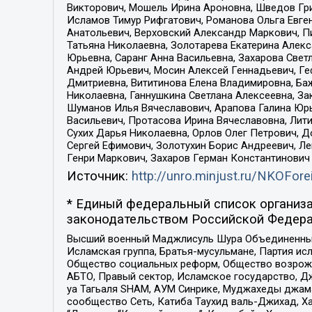
Викторович, Мошель Ирина Ароновна, Шведов Гри
Исламов Тимур Рифгатович, Романова Ольга Евге
Анатольевич, Верховский Александр Маркович, П
Татьяна Николаевна, Золотарева Екатерина Алек
Юрьевна, Саранг Анна Васильевна, Захарова Свет
Андрей Юрьевич, Мосин Алексей Геннадьевич, Ге
Дмитриевна, Вититинова Елена Владимировна, Ба
Николаевна, Ганнушкина Светлана Алексеевна, За
Шуманов Илья Вячеславович, Арапова Галина Юрь
Васильевич, Протасова Ирина Вячеславовна, Лит
Сухих Дарья Николаевна, Орлов Олег Петрович, 
Сергей Ефимович, Золотухин Борис Андреевич, Л
Генри Маркович, Захаров Герман Константинович
Источник:
http://unro.minjust.ru/NKOFore
* Единый федеральный список организа
законодательством Российской Федера
Высший военный Маджлисуль Шура Объединенных с
Исламская группа, Братья-мусульмане, Партия ис
Общество социальных реформ, Общество возрожд
АБТО, Правый сектор, Исламское государство, Д
уа Тагьаля SHAM, АУМ Синрике, Муджахеды джама
сообщество Сеть, Катиба Таухид валь-Джихад, Хай