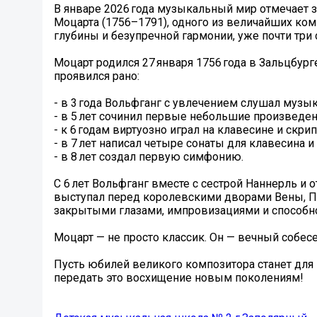
В январе 2026 года музыкальный мир отмечает 
Моцарта (1756–1791), одного из величайших ком
глубины и безупречной гармонии, уже почти три
Моцарт родился 27 января 1756 года в Зальцбур
проявился рано:
- в 3 года Вольфганг с увлечением слушал музы
- в 5 лет сочинил первые небольшие произведен
- к 6 годам виртуозно играл на клавесине и скрип
- в 7 лет написал четыре сонаты для клавесина и
- в 8 лет создал первую симфонию.
С 6 лет Вольфганг вместе с сестрой Наннерль и 
выступал перед королевскими дворами Вены, Па
закрытыми глазами, импровизациями и способн
Моцарт — не просто классик. Он — вечный собесе
Пусть юбилей великого композитора станет для 
передать это восхищение новым поколениям!