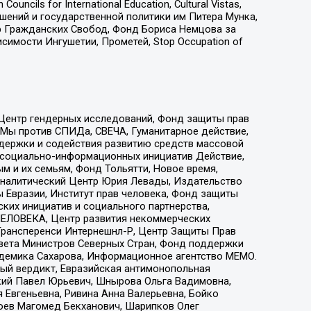
ls for International Education, Cultural Vistas,
ошений и государственной политики им Питера Мунка,
 Гражданских Свобод, Фонд Бориса Немцова за
имости Ингушетии, Прометей, Stop Occupation of
 Центр гендерных исследований, Фонд защиты прав
 Мы против СПИДа, СВЕЧА, Гуманитарное действие,
ддержки и содействия развитию средств массовой
р социально-информационных инициатив Действие,
 и их семьям, Фонд Тольятти, Новое время,
, Аналитический Центр Юрия Левады, Издательство
 Евразии, Институт прав человека, Фонд защиты
ких инициатив и социального партнерства,
ЕЛОВЕКА, Центр развития некоммерческих
 Трансперенси Интернешнл-Р, Центр Защиты Прав
овета Министров Северных Стран, Фонд поддержки
адемика Сахарова, Информационное агентство МЕМО.
ый вердикт, Евразийская антимонопольная
кий Павел Юрьевич, Шнырова Ольга Вадимовна,
 Евгеньевна, Ривина Анна Валерьевна, Бойко
хоев Магомед Бекханович, Шарипков Олег