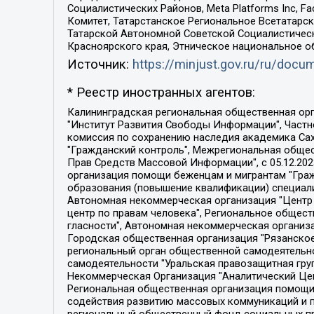
Социалистических Районов, Meta Platforms Inc, 
Комитет, Татарстанское Региональное Всетатар
Татарской Автономной Советской Социалистическ
Красноярского края, Этническое национальное о
Источник:
https://minjust.gov.ru/ru/doc
* Реестр иностранных агентов:
Калининградская региональная общественная организация "Экозащита!-Женсовет", Фонд содействия защите прав и свобод граждан "Общественный вердикт", Фонд "Институт Развития Свободы Информации", Частное учреждение "Информационное агентство МЕМО. РУ", Региональная общественная организация "Общественная комиссия по сохранению наследия академика Сахарова", Фонд поддержки свободы прессы, Санкт-Петербургская общественная правозащитная организация "Гражданский контроль", Межрегиональная общественная организация "Информационно-просветительский центр "Мемориал", Региональный Фонд "Центр Защиты Прав Средств Массовой Информации", с 05.12.2023 Фонд "Центр Защиты Прав Средств массовой информации", Региональная общественная благотворительная организация помощи беженцам и мигрантам "Гражданское содействие", Негосударственное образовательное учреждение дополнительного профессионального образования (повышение квалификации) специалистов "АКАДЕМИЯ ПО ПРАВАМ ЧЕЛОВЕКА", Свердловская региональная общественная организация "Сутяжник", Автономная некоммерческая организация "Центр независимых социологических исследований", Союз общественных объединений "Российский исследовательский центр по правам человека", Региональное общественное учреждение научно-информационный центр "МЕМОРИАЛ", Некоммерческая организация "Фонд защиты гласности", Автономная некоммерческая организация "Институт прав человека", Городская общественная организация "Екатеринбургское общество "МЕМОРИАЛ", Городская общественная организация "Рязанское историко-просветительское и правозащитное общество "Мемориал" (Рязанский Мемориал), Челябинский региональный орган общественной самодеятельности – женское общественное объединение "Женщины Евразии", Челябинский региональный орган общественной самодеятельности "Уральская правозащитная группа", Фонд содействия защите здоровья и социальной справедливости имени Андрея Рылькова, Автономная Некоммерческая Организация "Аналитический Центр Юрия Левады", Автономная некоммерческая организация социальной поддержки населения "Проект Апрель", Региональная общественная организация помощи женщинам и детям, находящимся в кризисной ситуации "Информационно-методический центр "Анна", Фонд содействия развитию массовых коммуникаций и правовому просвещению "Так-так-Так", Фонд содействия устойчивому развитию "Серебряная тайга", Свердловский региональный общественный фонд социальных проектов "Новое время", "Idel.Реалии", Кавказ.Реалии, Крым.Реалии, Телеканал Настоящее Время, Татаро-башкирская служба Радио Свобода (Azatliq Radiosi), Радио Свободная Европа/Радио Свобода (PCE/PC), "Сибирь.Реалии", "Фактограф", Благотворительный фонд помощи осужденным и их семьям, Автономная некоммерческая организация "Институт глобализации и социальных движений", Фонд "В защиту прав заключенных", Частное учреждение "Центр поддержки и содействия развитию средств массовой информации", Пензенский региональный общественный благотворительный фонд "Гражданский союз", "Север.Реалии", Некоммерческая организация Фонд "Правовая инициатива", 