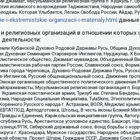
ий джамаат, Мусульманская религиозная группа п. Кушкуль г. 
ртия исламского возрождения Таджикистана, Народная самооб
олодёжь Которая Улыбается, Легион Свобода России, Айдар, Р
ie-i-ekstremistskie-organizacii-i-materialy.html
данные
и религиозных организаций в отношении которых 
 деятельности:
земли Кубанской Духовно Родовой Державы Русь, Община Духо
 Духовная Семинария Староверов-Инглингов, Нурджулар, К Бо
листическое общество, Джамаат мувахидов, Объединенный Вил
иалистическая рабочая партия России, Славянский союз, Форма
ива города Череповца, Духовно-Родовая Держава Русь, Русск
-Инглингов, Русский общенациональный союз, Движение против
 Омская организация общественного политического движения Р
йзрахманисты, Мусульманская религиозная организация п. Бо
краинская повстанческая армия, Тризуб им. Степана Бандеры, Бр
зма, Народная Социальная Инициатива, TulaSkins, Этнополитич
оренного Русского народа г. Астрахани, ВОЛЯ, Меджлис крымс
РЕВТАТПОД, Артподготовка, Штольц, В честь иконы Божией Мате
равды и Единения, Каракольская инициативная группа, Автогра
спублика Русь, Арестантское уголовное единство, Башкорт, Наци
окузнецк/РПК, Сибирский державный союз, Фонд борьбы с кор
округа г. Краснодара, Мужское государство, Народное объедин
ой области, Проект Штурм, Граждане СССР, Держава Союз Сов