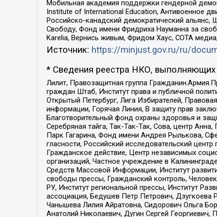
Мобильная академия поддержки гендерной демократи
Institute of International Education, Антивоенн
Российско-канадский демократический альянс, 
Свободу, Фонд имени Фридриха Науманна за свобо
Karelia, Вернись живым, Фридом Хаус, СОТА меди
Источник:
https://minjust.gov.ru/ru/doc
* Сведения реестра НКО, выполняющих 
Лилит, Правозащитная группа Гражданин.Армия.П
граждан Штаб, Институт права и публичной поли
Открытый Петербург, Лига Избирателей, Правова
информации, Горячая Линия, В защиту прав закл
Благотворительный фонд охраны здоровья и защи
Серебряная тайга, Так-Так-Так, Сова, центр Анн
Парк Гагарина, Фонд имени Андрея Рылькова, Сф
гласности, Российский исследовательский центр 
Гражданское действие, Центр независимых соци
организаций, Частное учреждение в Калининград
Средств Массовой Информации, Институт развити
свободы прессы, Гражданский контроль, Человек
РУ, Институт региональной прессы, Институт Ра
ассоциация, Бедушев Петр Петрович, Дзугкоева 
Чанышева Лилия Айратовна, Сидорович Ольга Бори
Анатолий Николаевич, Дугин Сергей Георгиевич, 