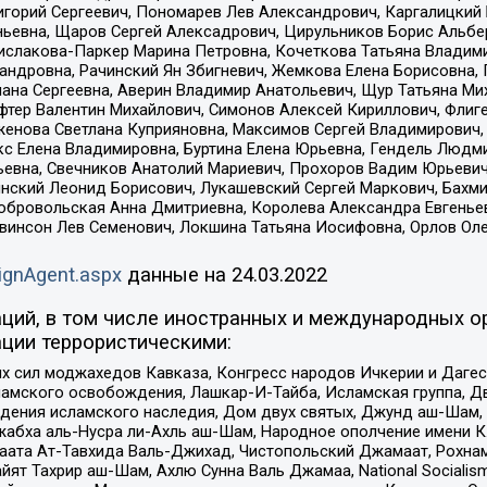
горий Сергеевич, Пономарев Лев Александрович, Каргалицкий 
ньевна, Щаров Сергей Алексадрович, Цирульников Борис Альбер
ислакова-Паркер Марина Петровна, Кочеткова Татьяна Владими
сандровна, Рачинский Ян Збигневич, Жемкова Елена Борисовна,
лана Сергеевна, Аверин Владимир Анатольевич, Щур Татьяна М
фтер Валентин Михайлович, Симонов Алексей Кириллович, Флиг
женова Светлана Куприяновна, Максимов Сергей Владимирович, 
кс Елена Владимировна, Буртина Елена Юрьевна, Гендель Людм
евна, Свечников Анатолий Мариевич, Прохоров Вадим Юрьевич
инский Леонид Борисович, Лукашевский Сергей Маркович, Бахм
Добровольская Анна Дмитриевна, Королева Александра Евгенье
евинсон Лев Семенович, Локшина Татьяна Иосифовна, Орлов Ол
ignAgent.aspx
данные на
24.03.2022
ций, в том числе иностранных и международных ор
ции террористическими:
ил моджахедов Кавказа, Конгресс народов Ичкерии и Дагеста
ламского освобождения, Лашкар-И-Тайба, Исламская группа, Дв
ения исламского наследия, Дом двух святых, Джунд аш-Шам, 
жабха аль-Нусра ли-Ахль аш-Шам, Народное ополчение имени К.
ата Ат-Тавхида Валь-Джихад, Чистопольский Джамаат, Рохнам
ят Тахрир аш-Шам, Ахлю Сунна Валь Джамаа, National Socialism