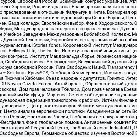
рсов, Свободная Россия, Всемирный конгресс украинцев, Атла
ект Хармони, Родники дракона, Врачи против насильственного
ию преследования в отношении Фалуньгун в Китае, Всемирная о
ация школ политических исследований при Совете Европы, Цен
мен, Бард колледж, Европейский выбор, Фонд Ходорковского,
едиа, Международное партнерство за права человека, Духовно
ое Учебное Заведение Международный Библейский Колледж, М
ь Духовной Технологии, Европейская сеть организаций по наб
урналистики, IStories fonds, Королевский Институт Между
gcat, Bellingcat Ltd, The Insider, Институт правовой инициатив
инский конгресс, Институт Макдональда-Лорье, Украинская нац
, Свободная пресса, Возрождение, Всеукраинский духовный цен
орум свободной России, Лига Свободных Наций, Transparеncy I
– Solidarus, КрымSOS, Свободный университет, Институт госу
в Тисима и Хабомаи, Съезд народных депутатов, Гринпис Инте
DR Novaja Gazeta-Europe, Алтай проект, Образовательный дом 
зскова, Дом прав человека Тбилиси, Дом прав человека Ерева
едований им Вилфрида Мартенса, Сетевое объединение журнали
Международная федерация транспортных рабочих, ИстЧам Финлан
й университет, Центр восточноевропейских и международных и
, Центр анализа европейской политики, Академическая сеть Во
ю в России, Настоящая Россия, Глобальная сеть журналистов
естфалия, Фонд глобальной помощи, Антивоенный комитет России,
татарский Ресурсный Центр, Глобальный союз IndustriALL, Russi
 Свободная Европа, Германское общество изучения Восточной 