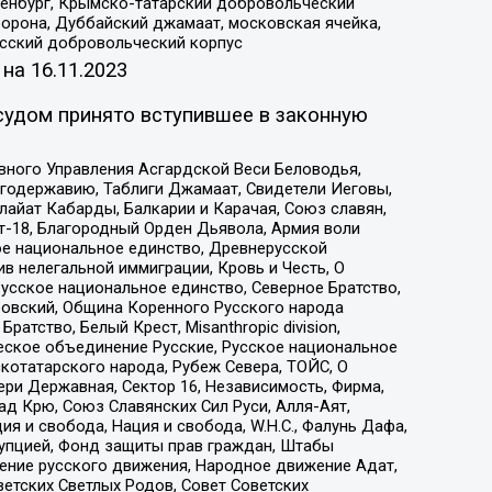
Оренбург, Крымско-татарский добровольческий
орона, Дуббайский джамаат, московская ячейка,
усский добровольческий корпус
 на
16.11.2023
судом принято вступившее в законную
вного Управления Асгардской Веси Беловодья,
годержавию, Таблиги Джамаат, Свидетели Иеговы,
айат Кабарды, Балкарии и Карачая, Союз славян,
т-18, Благородный Орден Дьявола, Армия воли
ое национальное единство, Древнерусской
 нелегальной иммиграции, Кровь и Честь, О
усское национальное единство, Северное Братство,
ровский, Община Коренного Русского народа
атство, Белый Крест, Misanthropic division,
еское объединение Русские, Русское национальное
котатарского народа, Рубеж Севера, ТОЙС, О
ри Державная, Сектор 16, Независимость, Фирма,
д Крю, Союз Славянских Сил Руси, Алля-Аят,
я и свобода, Нация и свобода, W.H.С., Фалунь Дафа,
рупцией, Фонд защиты прав граждан, Штабы
ение русского движения, Народное движение Адат,
етских Светлых Родов, Совет Советских