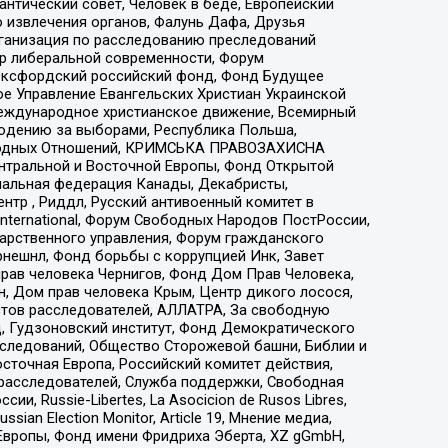
нтический совет, Человек в беде, Европейский
 извлечения органов, Фалунь Дафа, Друзья
рганизация по расследованию преследований
тр либеральной современности, Форум
 Оксфордский российский фонд, Фонд Будущее
е Управление Евангельских Христиан Украинской
еждународное христианское движение, Всемирный
людению за выборами, Республика Польша,
народных Отношений, КРИМСЬКА ПРАВОЗАХИСНА
ы Центральной и Восточной Европы, Фонд Открытой
иональная федерация Канады, Декабристы,
тр , Риддл, Русский антивоенный комитет в
nternational, Форум Свободных Народов ПостРоссии,
дарственного управления, Форум гражданского
рнешнл, Фонд борьбы с коррупцией Инк, Завет
прав человека Чернигов, Фонд Дом Прав Человека,
н, Дом прав человека Крым, Центр дикого лосося,
стов расследователей, АЛЛАТРА, За свободную
д, Гудзоновский институт, Фонд Демократического
сследований, Общество Сторожевой башни, Библии и
сточная Европа, Российский комитет действия,
-расследователей, Служба поддержки, Свободная
 Russie-Libertes, La Asocicion de Rusos Libres,
an Election Monitor, Article 19, Мнение медиа,
Европы, Фонд имени Фридриха Эберта, XZ gGmbH,