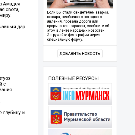
га Амадея
я света,
Если Вы стали свидетелем аварии,
миру.
пожара, необычного погодного
явления, провала дороги или
ычайный дар
прорыва теплотрассы, сообщите об
этом в ленте народных новостей.
Загружайте фотографии через
специальную форму.
ДОБАВИТЬ НОВОСТЬ
ртуоз
ПОЛЕЗНЫЕ РЕСУРСЫ
й с
ания.
.
 глубину и