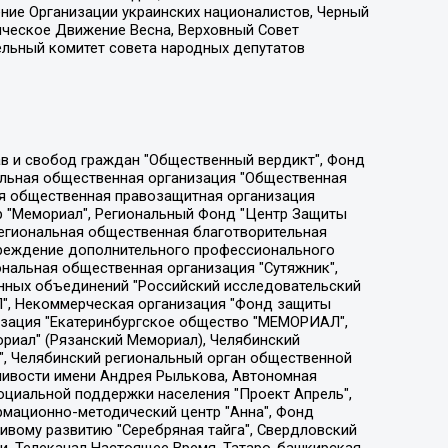
ение Организации украинских националистов, Черный
ическое Движение Весна, Верховный Совет
ельный комитет совета народных депутатов
ции социально-правовых программ "Лилит", Дальневосточное общественное движение "Маяк", Санкт-Петербургская ЛГБТ-инициативная группа "Выход", Инициативная группа ЛГБТ+ "Реверс", Алексеев Андрей Викторович, Бекбулатова Таисия Львовна, Беляев Иван Михайлович, Владыкина Елена Сергеевна, Гельман Марат Александрович, Никульшина Вероника Юрьевна, Толоконникова Надежда Андреевна, Шендерович Виктор Анатольевич, Общество с ограниченной ответственностью "Данное сообщение", Общество с ограниченной ответственностью Издательский дом "Новая глава", Айнбиндер Александра Александровна, Московский комьюнити-центр для ЛГБТ+инициатив, Благотворительный фонд развития филантропии, Deutsche Welle (Германия, Kurt-Schumacher-Strasse 3, 53113 Bonn), Борзунова Мария Михайловна, Воробьев Виктор Викторович, Голубева Анна Львовна, Константинова Алла Михайловна, Малкова Ирина Владимировна, Мурадов Мурад Абдулгалимович, Осетинская Елизавета Николаевна, Понасенков Евгений Николаевич, Ганапольский Матвей Юрьевич, Киселев Евгений Алексеевич, Борухович Ирина Григорьевна, Дремин Иван Тимофеевич, Дубровский Дмитрий Викторович, Красноярская региональная общественная организация поддержки и развития альтернативных образовательных технологий и межкультурных коммуникаций "ИНТЕРРА", Маяковская Екатерина Алексеевна, Фейгин Марк Захарович, Филимонов Андрей Викторович, Дзугкоева Регина Николаевна, Доброхотов Роман Александрович, Дудь Юрий Александрович, Елкин Сергей Владимирович, Кругликов Кирилл Игоревич, Сабунаева Мария Леонидовна, Семенов Алексей Владимирович, Шаинян Карен Багратович, Шульман Екатерина Михайловна, Асафьев Артур Валерьевич, Вахштайн Виктор Семенович, Венедиктов Алексей Алексеевич, Лушникова Екатерина Евгеньевна, Волков Леонид Михайлович, Невзоров Александр Глебович, Пархоменко Сергей Борисович, Сироткин Ярослав Николаевич, Кара-Мурза Владимир Владимирович, Баранова Наталья Владимировна, Гозман Леонид Яковлевич, Кагарлицкий Борис Юльевич, Климарев Михаил Валерьевич, Милов Владимир Станиславович, Автономная некоммерческая организация Краснодарский центр современного искусства "Типография", Моргенштерн Алишер Тагирович, Соболь Любовь Эдуардовна, Общество с ограниченной ответственностью "ЛИЗА НОРМ", Каспаров Гарри Кимович, Ходорковский Михаил Борисович, Общество с ограниченной ответственностью "Апрельские тезисы", Данилович Ирина Брониславовна, Кашин Олег Владимирович, Петров Николай Владимирович, Пивоваров Алексей Владимирович, Соколов Михаил Владимирович, Цветкова Юлия Владимировна, Чичваркин Евгений Александрович, Комитет против пыток/Команда против пыток, Общество с ограниченной ответственностью "Первый научный", Общество с ограниченной ответственностью "Вертолет и ко", Белоцерковская Вероника Борисовна, Кац Максим Евгеньевич, Лазарева Татьяна Юрьевна, Шаведдинов Руслан Табризович, Яшин Илья Валерьевич, Общество с ограниченной ответственностью "Иноагент ААВ", Алешковский Дмитрий Петрович, Альбац Евгения Марковна, Быков Дмитрий Львович, Галямина Юлия Евгеньевна, Лойко Сергей Леонидович, Мартынов Кирилл Константинович, Медведев Сергей Александрович, Крашенинников Федор Геннадиевич, Гордеева Катерина Вл