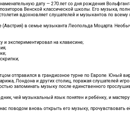
знаменательную дату — 270 лет со дня рождения Вольфган
позиторов Венской классической школы. Его музыка, полна
 столетия вдохновляет слушателей и музыкантов по всему 
ге (Австрия) в семье музыканта Леопольда Моцарта. Необ
ку и экспериментировал на клавесине;
ия;
ке;
 скрипки;
отцом отправился в грандиозное турне по Европе. Юный ви
рижа, Лондона и других столиц, поражая слушателей игро
остью запоминать музыку после единственного прослушив
дник, чей музыкальный язык понятен и ребёнку, и мастеру
нас поводом вновь открыть его музыку, прочувствовать её