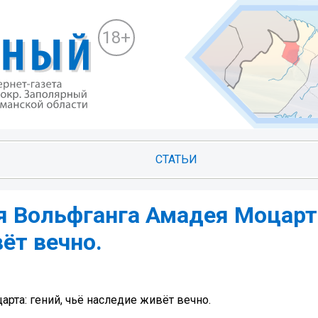
18+
СТАТЬИ
я Вольфганга Амадея Моцарт
ёт вечно.
рта: гений, чьё наследие живёт вечно.