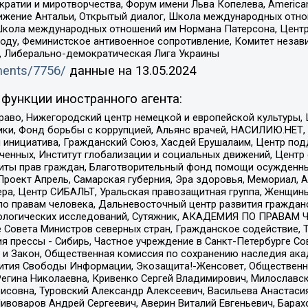
и и миротворчества, Форум имени Льва Копелева, American Counci
ое движение Антальи, Открытый диалог, Школа международных отн
Школа международных отношений им Нормана Патерсона, Центр
ду, Феминистское антивоенное сопротивление, Комитет независ
а, Либерально-демократическая Лига Украины
uments/7756/
данные на
13.05.2024
функции иностранного агента:
раво, Нижегородский центр немецкой и европейской культуры,
тики, Фонд борьбы с коррупцией, Альянс врачей, НАСИЛИЮ.НЕТ,
я инициатива, Гражданский Союз, Хасдей Ерушалаим, Центр по
юченных, Институт глобализации и социальных движений, Цент
ты прав граждан, Благотворительный фонд помощи осужденным
а, Проект Апрель, Самарская губерния, Эра здоровья, Мемориал
ера, Центр СИБАЛЬТ, Уральская правозащитная группа, Женщины
по правам человека, Дальневосточный центр развития гражданс
ологических исследований, Сутяжник, АКАДЕМИЯ ПО ПРАВАМ Ч
е Совета Министров северных стран, Гражданское содействие,
я прессы - Сибирь, Частное учреждение в Санкт-Петербурге С
 и Закон, Общественная комиссия по сохранению наследия ак
звития Свободы Информации, Экозащита!-Женсовет, Общественн
Регина Николаевна, Кривенко Сергей Владимирович, Милославс
совна, Туровский Александр Алексеевич, Васильева Анастасия
Пивоваров Андрей Сергеевич, Аверин Виталий Евгеньевич, Бара