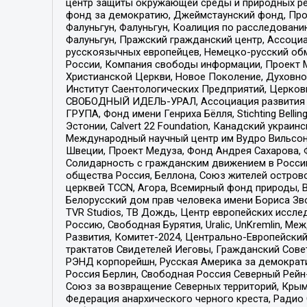
центр защиты окружающей среды и природных ресу
фонд за демократию, Джеймстаунский фонд, Прож
Фалуньгун, Фалуньгун, Коалиция по расследован
Фалуньгун, Пражский гражданский центр, Ассоци
русскоязычных европейцев, Немецко-русский об
России, Компания свободы информации, Проект М
Христианской Церкви, Новое Поколение, Духовн
Институт Саентологических Предприятий, Церков
СВОБОДНЫЙ ИДЕЛЬ-УРАЛ, Ассоциация развития ж
ГРУПА, Фонд имени Генриха Бёлля, Stichting Bellin
Эстонии, Calvert 22 Foundation, Канадский укра
Международный научный центр им Вудро Вильсона
Швеции, Проект Медуза, Фонд Андрея Сахарова, Ф
Солидарность с гражданским движением в России 
общества Россия, Беллона, Союз жителей острово
церквей TCCN, Агора, Всемирный фонд природы, B
Белорусский дом прав человека имени Бориса Зво
TVR Studios, ТВ Дождь, Центр европейских иссл
Россию, Свободная Бурятия, Uralic, UnKremlin, 
Развития, Комитет-2024, Центрально-Европейски
трактатов Свидетелей Иеговы, Гражданский Совет
РЭНД корпорейшн, Русская Америка за демократи
Россия Берлин, Свободная Россия Северный Рейн-В
Союз за возвращение Северных территорий, Крымско
Федерация анархического черного креста, Радио