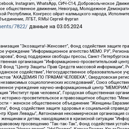
Facebook, Instagram, WhatsApp, СИЧ-С14, Добровольческое Движ
ское общественное движение, Невоград, Молодежное Демократ
ой Республики, Конгресс ойрат-калмыцкого народа, Исполнит
бъединение, ЛГБТ, Я.МЫ Сергей Фургал
uments/7822/
данные на
03.05.2024
Общество с ограниченной ответственностью "Радио Свободная Европа/Радио Свобода", Чешское информационное агентство "MEDIUM-ORIENT", Красноярская региональная общественная организация "Мы против СПИДа", Камалягин Денис Николаевич, Маркелов Сергей Евгеньевич, Пономарев Лев Александрович, Савицкая Людмила Алексеевна, Автономная некоммерческая организация "Центр по работе с проблемой насилия "НАСИЛИЮ.НЕТ", Межрегиональный профессиональный союз работников здравоохранения "Альянс врачей", Юридическое лицо, зарегистрированное в Латвийской Республике, SIA "Medusa Project" (регистрационный номер 40103797863, дата регистрации 10.06.2014), Некоммерческая организация "Фонд по борьбе с коррупцией", Автономная некоммерческая организация "Институт права и публичной политики", Баданин Роман Сергеевич, Гликин Максим Александрович, Железнова Мария Михайловна, Лукьянова Юлия Сергеевна, Маетная Елизавета Витальевна, Маняхин Петр Борисович, Чуракова Ольга Владимировна, Ярош Юлия Петровна, Юридическое лицо "The Insider SIA", зарегистрированное в Риге, Латвийская Республика (дата регистрации 26.06.2015), являющееся администратором доменного имени интернет-издания "The Insider SIA", https://theins.ru, Постернак Алексей Евгеньевич, Рубин Михаил Аркадьевич, Анин Роман Александрович, Юридическое лицо Istories fonds, зарегистрированное в Латвийской Республике (регистрационный номер 50008295751, дата регистрации 24.02.2020), Великовский Дмитрий Александрович, Долинина Ирина Николаевна, Мароховская Алеся Алексеевна, Шлейнов Роман Юрьевич, Шмагун Олеся Валентиновна, Общество с ограниченной ответственностью "Альтаир 2021", Общество с ограниченной ответственностью "Вега 2021", Общество с ограниченной ответственностью "Главный редактор 2021", Общество с ограниченной ответственностью "Ромашки монолит", Важенков Артем Валерьевич, Ивановская областная общественная организация "Центр гендерных исследований", Гурман Юрий Альбертович, Медиапроект "ОВД-Инфо", Егоров Владимир Владимирович, Жилинский Владимир Александрович, Общество с ограниченной ответственностью "ЗП", Иванова София Юрьевна, Карезина Инна Павловна, Кильтау Екатерина Викторовна, Петров Алексей Викторович, Пискунов Сергей Евгеньевич, Смирнов Сергей Сергеевич, Тихонов Михаил Сергеевич, Общество с ограниченной ответственностью "ЖУРНАЛИСТ-ИНОСТРАННЫЙ АГЕНТ", Арапова Галина Юрьевна, Вольтская Татьяна Анатольевна, Американская компания "Mason G.E.S. Anonymous Foundation" (США), являющаяся владельцем интернет-издания https://mnews.world/, Компания "Stichting Bellingcat", зарегистрированная в Нидерландах (дата регистрации 11.07.2018), Захаров Андрей Вячеславович, Клепиковская Екатерина Дмитриевна, Общество с ограниченной ответственностью "МЕМО", Перл Роман Александрович, Симонов Евгений Алексеевич, Соловьева Елена Анатольевна, Сотников Даниил Владимирович, Сурначева Елизавета Дмитриевна, Автономная некоммерческая организация по защите прав человека и информированию населения "Якутия – Наше Мнение", Общество с ограниченной ответственностью "Москоу диджитал медиа", с 26.01.2023 Общество с ограниченной ответственностью "Чайка Белые сады", Ветошкина Валерия Валерьевна, Заговора Максим Александрович, Межрегиональное общественное движение "Российская ЛГБТ - сеть", Оленичев Максим Владимирович, Павлов Иван Юрьевич, Скворцова Елена Сергеевна, Общество с ограниченной ответственностью "Как бы инагент", Кочетков Игорь Викторович, Общество с ограниченной ответственностью "Честные выборы", Еланчик Олег Александрович, Общество с ограниченной ответственностью "Нобелевский призыв", Гималова Регина Эмилевна, Григорьев Андрей Валерьевич, Григорьева Алина Александровна, Ассоциация по содействию защите прав призывников, альтернативнослужащих и военнослужащих "Правозащитная группа "Гражданин.Армия.Право", Хисамова Регина Фаритовна, Автономная некоммерческая организация по реализа