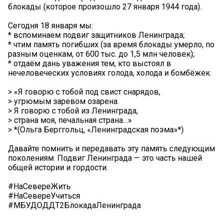
блокады (которое произошло 27 января 1944 года).
Сегодня 18 января мы:
* вспоминаем подвиг защитников Ленинграда;
* чтим память погибших (за время блокады умерло, по
разным оценкам, от 600 тыс. до 1,5 млн человек);
* отдаём дань уважения тем, кто выстоял в
нечеловеческих условиях голода, холода и бомбёжек.
> «Я говорю с тобой под свист снарядов,
> угрюмым заревом озарена.
> Я говорю с тобой из Ленинграда,
> страна моя, печальная страна…»
> *(Ольга Берггольц, «Ленинградская поэма»*)
Давайте помнить и передавать эту память следующим
поколениям. Подвиг Ленинграда — это часть нашей
общей истории и гордости.
#НаСевереЖить
#НаСевереУчиться
#МБУДОДДТ2БлокадаЛенинграда