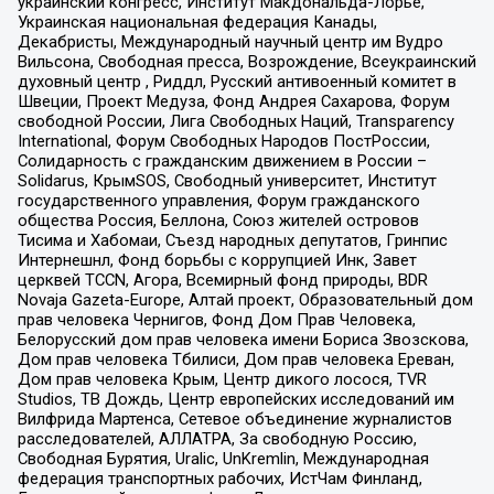
украинский конгресс, Институт Макдональда-Лорье,
Украинская национальная федерация Канады,
Декабристы, Международный научный центр им Вудро
Вильсона, Свободная пресса, Возрождение, Всеукраинский
духовный центр , Риддл, Русский антивоенный комитет в
Швеции, Проект Медуза, Фонд Андрея Сахарова, Форум
свободной России, Лига Свободных Наций, Transparеncy
International, Форум Свободных Народов ПостРоссии,
Солидарность с гражданским движением в России –
Solidarus, КрымSOS, Свободный университет, Институт
государственного управления, Форум гражданского
общества Россия, Беллона, Союз жителей островов
Тисима и Хабомаи, Съезд народных депутатов, Гринпис
Интернешнл, Фонд борьбы с коррупцией Инк, Завет
церквей TCCN, Агора, Всемирный фонд природы, BDR
Novaja Gazeta-Europe, Алтай проект, Образовательный дом
прав человека Чернигов, Фонд Дом Прав Человека,
Белорусский дом прав человека имени Бориса Звозскова,
Дом прав человека Тбилиси, Дом прав человека Ереван,
Дом прав человека Крым, Центр дикого лосося, TVR
Studios, ТВ Дождь, Центр европейских исследований им
Вилфрида Мартенса, Сетевое объединение журналистов
расследователей, АЛЛАТРА, За свободную Россию,
Свободная Бурятия, Uralic, UnKremlin, Международная
федерация транспортных рабочих, ИстЧам Финланд,