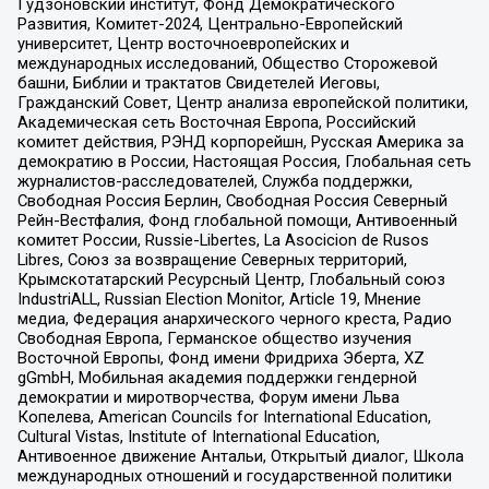
Гудзоновский институт, Фонд Демократического
Развития, Комитет-2024, Центрально-Европейский
университет, Центр восточноевропейских и
международных исследований, Общество Сторожевой
башни, Библии и трактатов Свидетелей Иеговы,
Гражданский Совет, Центр анализа европейской политики,
Академическая сеть Восточная Европа, Российский
комитет действия, РЭНД корпорейшн, Русская Америка за
демократию в России, Настоящая Россия, Глобальная сеть
журналистов-расследователей, Служба поддержки,
Свободная Россия Берлин, Свободная Россия Северный
Рейн-Вестфалия, Фонд глобальной помощи, Антивоенный
комитет России, Russie-Libertes, La Asocicion de Rusos
Libres, Союз за возвращение Северных территорий,
Крымскотатарский Ресурсный Центр, Глобальный союз
IndustriALL, Russian Election Monitor, Article 19, Мнение
медиа, Федерация анархического черного креста, Радио
Свободная Европа, Германское общество изучения
Восточной Европы, Фонд имени Фридриха Эберта, XZ
gGmbH, Мобильная академия поддержки гендерной
демократии и миротворчества, Форум имени Льва
Копелева, American Councils for International Education,
Cultural Vistas, Institute of International Education,
Антивоенное движение Антальи, Открытый диалог, Школа
международных отношений и государственной политики