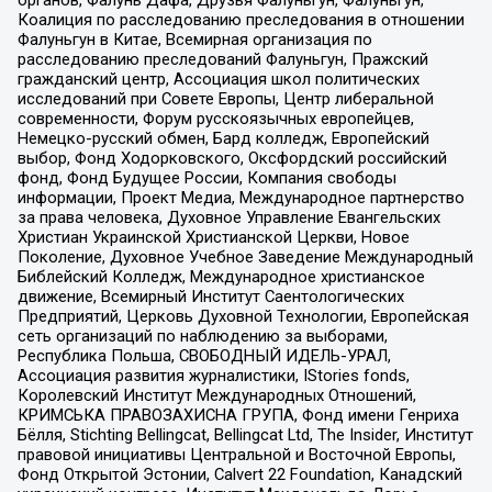
органов, Фалунь Дафа, Друзья Фалуньгун, Фалуньгун,
Коалиция по расследованию преследования в отношении
Фалуньгун в Китае, Всемирная организация по
расследованию преследований Фалуньгун, Пражский
гражданский центр, Ассоциация школ политических
исследований при Совете Европы, Центр либеральной
современности, Форум русскоязычных европейцев,
Немецко-русский обмен, Бард колледж, Европейский
выбор, Фонд Ходорковского, Оксфордский российский
фонд, Фонд Будущее России, Компания свободы
информации, Проект Медиа, Международное партнерство
за права человека, Духовное Управление Евангельских
Христиан Украинской Христианской Церкви, Новое
Поколение, Духовное Учебное Заведение Международный
Библейский Колледж, Международное христианское
движение, Всемирный Институт Саентологических
Предприятий, Церковь Духовной Технологии, Европейская
сеть организаций по наблюдению за выборами,
Республика Польша, СВОБОДНЫЙ ИДЕЛЬ-УРАЛ,
Ассоциация развития журналистики, IStories fonds,
Королевский Институт Международных Отношений,
КРИМСЬКА ПРАВОЗАХИСНА ГРУПА, Фонд имени Генриха
Бёлля, Stichting Bellingcat, Bellingcat Ltd, The Insider, Институт
правовой инициативы Центральной и Восточной Европы,
Фонд Открытой Эстонии, Calvert 22 Foundation, Канадский