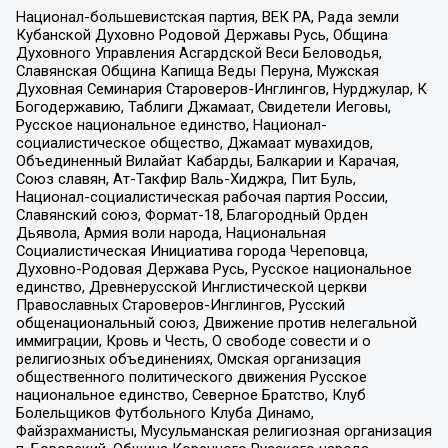
Национал-большевистская партия, ВЕК РА, Рада земли
Кубанской Духовно Родовой Державы Русь, Община
Духовного Управления Асгардской Веси Беловодья,
Славянская Община Капища Веды Перуна, Мужская
Духовная Семинария Староверов-Инглингов, Нурджулар, К
Богодержавию, Таблиги Джамаат, Свидетели Иеговы,
Русское национальное единство, Национал-
социалистическое общество, Джамаат мувахидов,
Объединенный Вилайат Кабарды, Балкарии и Карачая,
Союз славян, Ат-Такфир Валь-Хиджра, Пит Буль,
Национал-социалистическая рабочая партия России,
Славянский союз, Формат-18, Благородный Орден
Дьявола, Армия воли народа, Национальная
Социалистическая Инициатива города Череповца,
Духовно-Родовая Держава Русь, Русское национальное
единство, Древнерусской Инглистической церкви
Православных Староверов-Инглингов, Русский
общенациональный союз, Движение против нелегальной
иммиграции, Кровь и Честь, О свободе совести и о
религиозных объединениях, Омская организация
общественного политического движения Русское
национальное единство, Северное Братство, Клуб
Болельщиков Футбольного Клуба Динамо,
Файзрахманисты, Мусульманская религиозная организация