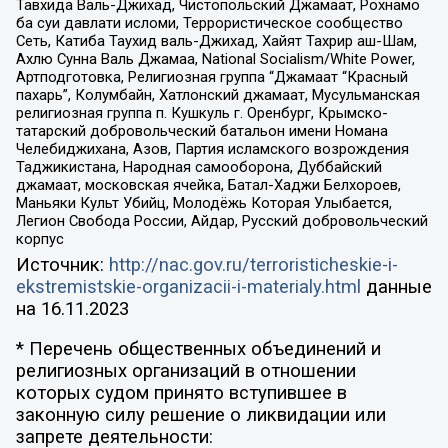
Тавхида Валь-Джихад, Чистопольский Джамаат, Рохнамо
ба суи давлати исломи, Террористическое сообщество
Сеть, Катиба Таухид валь-Джихад, Хайят Тахрир аш-Шам,
Ахлю Сунна Валь Джамаа, National Socialism/White Power,
Артподготовка, Религиозная группа “Джамаат “Красный
пахарь”, Колумбайн, Хатлонский джамаат, Мусульманская
религиозная группа п. Кушкуль г. Оренбург, Крымско-
татарский добровольческий батальон имени Номана
Челебиджихана, Азов, Партия исламского возрождения
Таджикистана, Народная самооборона, Дуббайский
джамаат, московская ячейка, Батал-Хаджи Белхороев,
Маньяки Культ Убийц, Молодёжь Которая Улыбается,
Легион Свобода России, Айдар, Русский добровольческий
корпус
Источник:
http://nac.gov.ru/terroristicheskie-i-
ekstremistskie-organizacii-i-materialy.html
данные
на
16.11.2023
* Перечень общественных объединений и
религиозных организаций в отношении
которых судом принято вступившее в
законную силу решение о ликвидации или
запрете деятельности: