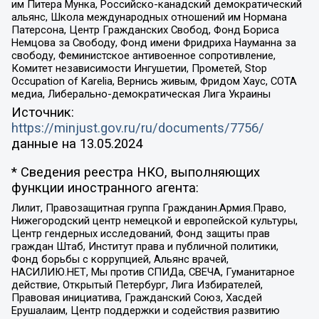
им Питера Мунка, Российско-канадский демократический
альянс, Школа международных отношений им Нормана
Патерсона, Центр Гражданских Свобод, Фонд Бориса
Немцова за Свободу, Фонд имени Фридриха Науманна за
свободу, Феминистское антивоенное сопротивление,
Комитет независимости Ингушетии, Прометей, Stop
Occupation of Karelia, Вернись живым, Фридом Хаус, СОТА
медиа, Либерально-демократическая Лига Украины
Источник:
https://minjust.gov.ru/ru/documents/7756/
данные на
13.05.2024
* Сведения реестра НКО, выполняющих
функции иностранного агента:
Лилит, Правозащитная группа Гражданин.Армия.Право,
Нижегородский центр немецкой и европейской культуры,
Центр гендерных исследований, Фонд защиты прав
граждан Штаб, Институт права и публичной политики,
Фонд борьбы с коррупцией, Альянс врачей,
НАСИЛИЮ.НЕТ, Мы против СПИДа, СВЕЧА, Гуманитарное
действие, Открытый Петербург, Лига Избирателей,
Правовая инициатива, Гражданский Союз, Хасдей
Ерушалаим, Центр поддержки и содействия развитию