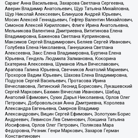
Саранг Анна Васильевна, Захарова Светлана Сергеевна,
Аверин Владимир Анатольевич, Щур Татьяна Михайловна,
Щур Николай Алексеевич, Блинушов Андрей Юрьевич,
Мосин Алексей Геннадьевич, Гефтер Валентин Михайлович,
Симонов Алексей Кириллович, Флиге Ирина Анатольевна,
Мельникова Валентина Дмитриевна, Вититинова Елена
Владимировна, Баженова Светлана Куприяновна,
Максимов Сергей Владимирович, Беляев Сергей Иванович,
Голубева Елена Николаевна, Ганнушкина Светлана
Алексеевна, Закс Елена Владимировна, Буртина Елена
Юрьевна, Гендель Людмила Залмановна, Кокорина
Екатерина Алексеевна, Шуманов Илья Вячеславович,
Арапова Галина Юрьевна, Свечников Анатолий Мариевич,
Прохоров Вадим Юрьевич, Шахова Елена Владимировна,
Подузов Сергей Васильевич, Протасова Ирина
Вячеславовна, Литинский Леонид Борисович, Лукашевский
Сергей Маркович, Бахмин Вячеслав Иванович, Шабад
Анатолий Ефимович, Сухих Дарья Николаевна, Орлов Олег
Петрович, Добровольская Анна Дмитриевна, Королева
Александра Евгеньевна, Смирнов Владимир
Александрович, Вицин Сергей Ефимович, Золотухин Борис
Андреевич, Левинсон Лев Семенович, Локшина Татьяна
Иосифовна, Орлов Олег Петрович, Полякова Мара
Федоровна, Резник Генри Маркович, Захаров Герман
Константинович