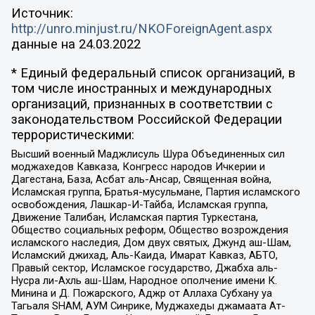
Источник:
http://unro.minjust.ru/NKOForeignAgent.aspx
данные на
24.03.2022
* Единый федеральный список организаций, в
том числе иностранных и международных
организаций, признанных в соответствии с
законодательством Российской Федерации
террористическими:
Высший военный Маджлисуль Шура Объединенных сил
моджахедов Кавказа, Конгресс народов Ичкерии и
Дагестана, База, Асбат аль-Ансар, Священная война,
Исламская группа, Братья-мусульмане, Партия исламского
освобождения, Лашкар-И-Тайба, Исламская группа,
Движение Талибан, Исламская партия Туркестана,
Общество социальных реформ, Общество возрождения
исламского наследия, Дом двух святых, Джунд аш-Шам,
Исламский джихад, Аль-Каида, Имарат Кавказ, АБТО,
Правый сектор, Исламское государство, Джабха аль-
Нусра ли-Ахль аш-Шам, Народное ополчение имени К.
Минина и Д. Пожарского, Аджр от Аллаха Субхану уа
Тагьаля SHAM, АУМ Синрике, Муджахеды джамаата Ат-