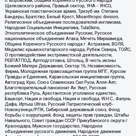
п. Боровский, Община Коренного Русского народа
Щелковского района, Правый сектор, УНА - УНСО,
Украинская повстанческая армия, Тризуб им. Степана
Бандеры, Братство, Белый Крест, Misanthropic division,
Религиозное объединение последователей инглиизма,
Народная Социальная Инициатива, TulaSkins,
Этнополитическое объединение Русские, Русское
национальное объединение Атака, Мечеть Мирмамеда,
Община Коренного Русского народа г. Астрахани, ВОЛЯ,
Меджлис крымскотатарского народа, Рубеж Севера, ТОЙС,
О противодействии экстремистской деятельности,
РЕВТАТПОД, Артподготовка, Штольц, В честь иконы
Божией Матери Державная, Сектор 16, Независимость,
Фирма, Молодежная правозащитная группа МПГ, Курсом
Правды и Единения, Каракольская инициативная группа,
Автоград Крю, Союз Славянских Сил Руси, Алля-Аят,
Благотворительный пансионат Ак Умут, Русская
республика Русь, Арестантское уголовное единство,
Башкорт, Нация и свобода, Нация и свобода, W.H.С., Фалунь
Дафа, Иртыш Ultras, Русский Патриотический клуб-
Новокузнецк/РПК, Сибирский державный союз, Фонд
борьбы с коррупцией, Фонд защиты прав граждан, Штабы
Навального, Совет граждан СССР Прикубанского округа г.
Краснодара, Мужское государство, Народное
объединение русского движения, Народное движение