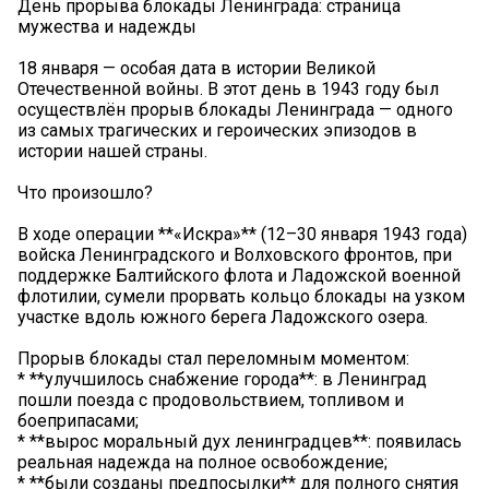
День прорыва блокады Ленинграда: страница
мужества и надежды
18 января — особая дата в истории Великой
Отечественной войны. В этот день в 1943 году был
осуществлён прорыв блокады Ленинграда — одного
из самых трагических и героических эпизодов в
истории нашей страны.
Что произошло?
В ходе операции **«Искра»** (12–30 января 1943 года)
войска Ленинградского и Волховского фронтов, при
поддержке Балтийского флота и Ладожской военной
флотилии, сумели прорвать кольцо блокады на узком
участке вдоль южного берега Ладожского озера.
Прорыв блокады стал переломным моментом:
* **улучшилось снабжение города**: в Ленинград
пошли поезда с продовольствием, топливом и
боеприпасами;
* **вырос моральный дух ленинградцев**: появилась
реальная надежда на полное освобождение;
* **были созданы предпосылки** для полного снятия