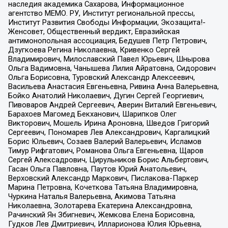
наследия академика Сахарова, Информационное
агентство МЕМО. РУ, Институт региональной прессы,
Институт Развития Свободы Информации, Экозащита!-
Женсовет, Общественный вердикт, Евразийская
антимонопольная ассоциация, Бедушев Петр Петрович,
Дзугкоева Регина Николаевна, Кривенко Сергей
Владимирович, Милославский Павел Юрьевич, Шнырова
Ольга Вадимовна, Чанышева Лилия Айратовна, Сидорович
Ольга Борисовна, Туровский Александр Алексеевич,
Васильева Анастасия Евгеньевна, Ривина Анна Валерьевна,
Бойко Анатолий Николаевич, Дугин Сергей Георгиевич,
Пивоваров Андрей Сергеевич, Аверин Виталий Евгеньевич,
Барахоев Магомед Бекханович, Шарипков Олег
Викторович, Мошель Ирина Ароновна, Шведов Григорий
Сергеевич, Пономарев Лев Александрович, Каргалицкий
Борис Юльевич, Созаев Валерий Валерьевич, Исламов
Тимур Рифгатович, Романова Ольга Евгеньевна, Щаров
Сергей Алексадрович, Цирульников Борис Альбертович,
Гасан Ольга Павловна, Паутов Юрий Анатольевич,
Верховский Александр Маркович, Пислакова-Паркер
Марина Петровна, Кочеткова Татьяна Владимировна,
Чуркина Наталья Валерьевна, Акимова Татьяна
Николаевна, Золотарева Екатерина Александровна,
Рачинский Ян Збигневич, Жемкова Елена Борисовна,
Гудков Лев Дмитриевич, Илларионова Юлия Юрьевна,