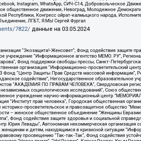
Facebook, Instagram, WhatsApp, СИЧ-С14, Добровольческое Движ
ское общественное движение, Невоград, Молодежное Демократ
ой Республики, Конгресс ойрат-калмыцкого народа, Исполнит
бъединение, ЛГБТ, Я.МЫ Сергей Фургал
uments/7822/
данные на
03.05.2024
Общество с ограниченной ответственностью "Радио Свободная Европа/Радио Свобода", Чешское информационное агентство "MEDIUM-ORIENT", Красноярская региональная общественная организация "Мы против СПИДа", Камалягин Денис Николаевич, Маркелов Сергей Евгеньевич, Пономарев Лев Александрович, Савицкая Людмила Алексеевна, Автономная некоммерческая организация "Центр по работе с проблемой насилия "НАСИЛИЮ.НЕТ", Межрегиональный профессиональный союз работников здравоохранения "Альянс врачей", Юридическое лицо, зарегистрированное в Латвийской Республике, SIA "Medusa Project" (регистрационный номер 40103797863, дата регистрации 10.06.2014), Некоммерческая организация "Фонд по борьбе с коррупцией", Автономная некоммерческая организация "Институт права и публичной политики", Баданин Роман Сергеевич, Гликин Максим Александрович, Железнова Мария Михайловна, Лукьянова Юлия Сергеевна, Маетная Елизавета Витальевна, Маняхин Петр Борисович, Чуракова Ольга Владимировна, Ярош Юлия Петровна, Юридическое лицо "The Insider SIA", зарегистрированное в Риге, Латвийская Республика (дата регистрации 26.06.2015), являющееся администратором доменного имени интернет-издания "The Insider SIA", https://theins.ru, Постернак Алексей Евгеньевич, Рубин Михаил Аркадьевич, Анин Роман Александрович, Юридическое лицо Istories fonds, зарегистрированное в Латвийской Республике (регистрационный номер 50008295751, дата регистрации 24.02.2020), Великовский Дмитрий Александрович, Долинина Ирина Николаевна, Мароховская Алеся Алексеевна, Шлейнов Роман Юрьевич, Шмагун Олеся Валентиновна, Общество с ограниченной ответственностью "Альтаир 2021", Общество с ограниченной ответственностью "Вега 2021", Общество с ограниченной ответственностью "Главный редактор 2021", Общество с ограниченной ответственностью "Ромашки монолит", Важенков Артем Валерьевич, Ивановская областная общественная организация "Центр гендерных исследований", Гурман Юрий Альбертович, Медиапроект "ОВД-Инфо", Егоров Владимир Владимирович, Жилинский Владимир Александрович, Общество с ограниченной ответственностью "ЗП", Иванова София Юрьевна, Карезина Инна Павловна, Кильтау Екатерина Викторовна, Петров Алексей Викторович, Пискунов Сергей Евгеньевич, Смирнов Сергей Сергеевич, Тихонов Михаил Сергеевич, Общество с ограниченной ответственностью "ЖУРНАЛИСТ-ИНОСТРАННЫЙ АГЕНТ", Арапова Галина Юрьевна, Вольтская Татьяна Анатольевна, Американская компания "Mason G.E.S. Anonymous Foundation" (США), являющаяся владельцем интернет-издания https://mnews.world/, Компания "Stichting Bellingcat", зарегистрированная в Нидерландах (дата регистрации 11.07.2018), Захаров Андрей Вячеславович, Клепиковская Екатерина Дмитриевна, Общество с ограниченной ответственностью "МЕМО", Перл Роман Александрович, Симонов Евгений Алексеевич, Соловьева Елена Анатольевна, Сотников Даниил Владимирович, Сурначева Елизавета Дмитриевна, Автономная некоммерческая организация по защите прав человека и информированию населения "Якутия – Наше Мнение", Общество с ограниченной ответственностью "Москоу диджитал медиа", с 26.01.2023 Общество с ограниченной ответственностью "Чайка Белые сады", Ветошкина Валерия Валерьевна, Заговора Максим Александрович, Межрегиональное общественное движение "Российская ЛГБТ - сеть", Оленичев Максим Владимирович, Павлов Иван Юрьевич, Скворцова Елена Сергеевна, Общество с ограниченной ответственностью "Как бы инагент", Кочетков Игорь Викторович, Общество с ограниченной ответственностью "Честные выборы", Еланчик Олег Александрович, Общество с ограниченной ответственностью "Нобелевский призыв", Гималова Регина Эмилевна, Григорьев Андрей Валерьевич, Григорьева Алина Александровна, Ассоциация по содействию защите прав призывников, альтернативнослужащих и военнослужащих "Правозащитная группа "Гражданин.Армия.Право", Хисамова Регина Фаритовна, Автономная некоммерческая организация по реализа