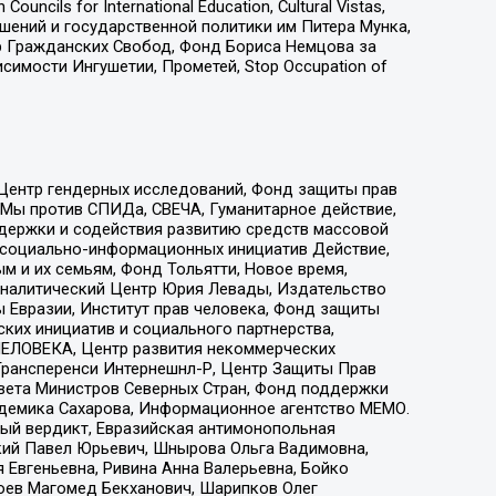
ls for International Education, Cultural Vistas,
ошений и государственной политики им Питера Мунка,
 Гражданских Свобод, Фонд Бориса Немцова за
имости Ингушетии, Прометей, Stop Occupation of
 Центр гендерных исследований, Фонд защиты прав
 Мы против СПИДа, СВЕЧА, Гуманитарное действие,
ддержки и содействия развитию средств массовой
р социально-информационных инициатив Действие,
 и их семьям, Фонд Тольятти, Новое время,
, Аналитический Центр Юрия Левады, Издательство
 Евразии, Институт прав человека, Фонд защиты
ких инициатив и социального партнерства,
ЕЛОВЕКА, Центр развития некоммерческих
 Трансперенси Интернешнл-Р, Центр Защиты Прав
овета Министров Северных Стран, Фонд поддержки
адемика Сахарова, Информационное агентство МЕМО.
ый вердикт, Евразийская антимонопольная
кий Павел Юрьевич, Шнырова Ольга Вадимовна,
 Евгеньевна, Ривина Анна Валерьевна, Бойко
хоев Магомед Бекханович, Шарипков Олег