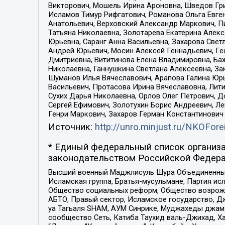
Викторович, Мошель Ирина Ароновна, Шведов Гри
Исламов Тимур Рифгатович, Романова Ольга Евге
Анатольевич, Верховский Александр Маркович, П
Татьяна Николаевна, Золотарева Екатерина Алек
Юрьевна, Саранг Анна Васильевна, Захарова Свет
Андрей Юрьевич, Мосин Алексей Геннадьевич, Ге
Дмитриевна, Вититинова Елена Владимировна, Ба
Николаевна, Ганнушкина Светлана Алексеевна, За
Шуманов Илья Вячеславович, Арапова Галина Юрь
Васильевич, Протасова Ирина Вячеславовна, Лит
Сухих Дарья Николаевна, Орлов Олег Петрович, 
Сергей Ефимович, Золотухин Борис Андреевич, Л
Генри Маркович, Захаров Герман Константинович
Источник:
http://unro.minjust.ru/NKOFore
* Единый федеральный список организа
законодательством Российской Федера
Высший военный Маджлисуль Шура Объединенных с
Исламская группа, Братья-мусульмане, Партия ис
Общество социальных реформ, Общество возрожд
АБТО, Правый сектор, Исламское государство, Д
уа Тагьаля SHAM, АУМ Синрике, Муджахеды джама
сообщество Сеть, Катиба Таухид валь-Джихад, Хай