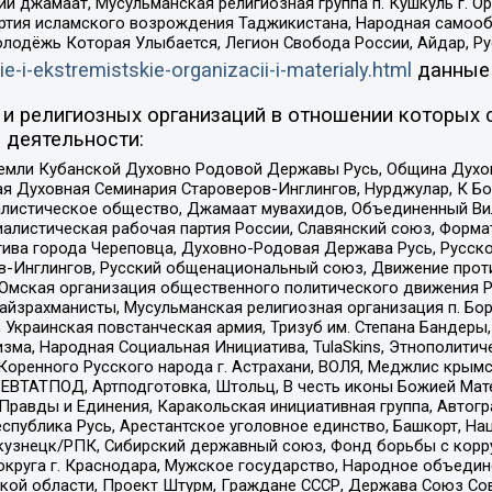
ий джамаат, Мусульманская религиозная группа п. Кушкуль г. 
ртия исламского возрождения Таджикистана, Народная самооб
олодёжь Которая Улыбается, Легион Свобода России, Айдар, Р
ie-i-ekstremistskie-organizacii-i-materialy.html
данные
и религиозных организаций в отношении которых 
 деятельности:
земли Кубанской Духовно Родовой Державы Русь, Община Духо
 Духовная Семинария Староверов-Инглингов, Нурджулар, К Бо
листическое общество, Джамаат мувахидов, Объединенный Вил
иалистическая рабочая партия России, Славянский союз, Форма
ива города Череповца, Духовно-Родовая Держава Русь, Русск
-Инглингов, Русский общенациональный союз, Движение против
 Омская организация общественного политического движения Р
йзрахманисты, Мусульманская религиозная организация п. Бо
краинская повстанческая армия, Тризуб им. Степана Бандеры, Бр
зма, Народная Социальная Инициатива, TulaSkins, Этнополитич
оренного Русского народа г. Астрахани, ВОЛЯ, Меджлис крымс
РЕВТАТПОД, Артподготовка, Штольц, В честь иконы Божией Мате
равды и Единения, Каракольская инициативная группа, Автогра
спублика Русь, Арестантское уголовное единство, Башкорт, Наци
окузнецк/РПК, Сибирский державный союз, Фонд борьбы с кор
округа г. Краснодара, Мужское государство, Народное объедин
ой области, Проект Штурм, Граждане СССР, Держава Союз Сов