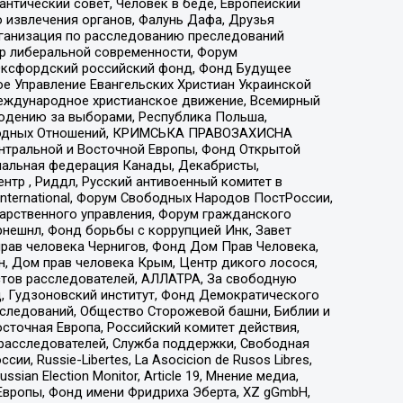
нтический совет, Человек в беде, Европейский
 извлечения органов, Фалунь Дафа, Друзья
рганизация по расследованию преследований
тр либеральной современности, Форум
 Оксфордский российский фонд, Фонд Будущее
е Управление Евангельских Христиан Украинской
еждународное христианское движение, Всемирный
людению за выборами, Республика Польша,
народных Отношений, КРИМСЬКА ПРАВОЗАХИСНА
ы Центральной и Восточной Европы, Фонд Открытой
иональная федерация Канады, Декабристы,
тр , Риддл, Русский антивоенный комитет в
nternational, Форум Свободных Народов ПостРоссии,
дарственного управления, Форум гражданского
рнешнл, Фонд борьбы с коррупцией Инк, Завет
прав человека Чернигов, Фонд Дом Прав Человека,
н, Дом прав человека Крым, Центр дикого лосося,
стов расследователей, АЛЛАТРА, За свободную
д, Гудзоновский институт, Фонд Демократического
сследований, Общество Сторожевой башни, Библии и
сточная Европа, Российский комитет действия,
-расследователей, Служба поддержки, Свободная
 Russie-Libertes, La Asocicion de Rusos Libres,
an Election Monitor, Article 19, Мнение медиа,
Европы, Фонд имени Фридриха Эберта, XZ gGmbH,