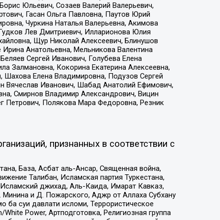
Борис Юльевич, Созаев Валерий Валерьевич,
тович, Гасан Ольга Павловна, Паутов Юрий
ровна, Чуркина Наталья Валерьевна, Акимова
 Гудков Лев Дмитриевич, Илларионова Юлия
ихайловна, Щур Николай Алексеевич, Блинушов
е Ирина Анатольевна, Мельникова Валентина
Беляев Сергей Иванович, Голубева Елена
ила Залмановна, Кокорина Екатерина Алексеевна,
, Шахова Елена Владимировна, Подузов Сергей
ин Вячеслав Иванович, Шабад Анатолий Ефимович,
вна, Смирнов Владимир Александрович, Вицин
ег Петрович, Полякова Мара Федоровна, Резник
ганизаций, признанных в соответствии с
на, База, Асбат аль-Ансар, Священная война,
ижение Талибан, Исламская партия Туркестана,
Исламский джихад, Аль-Каида, Имарат Кавказ,
 Минина и Д. Пожарского, Аджр от Аллаха Субхану
о ба суи давлати исломи, Террористическое
/White Power, Артподготовка, Религиозная группа