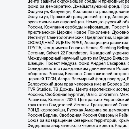
центр защиты окружающей среды и природных ресу
фонд за демократию, Джеймстаунский фонд, Прож
Фалуньгун, Фалуньгун, Коалиция по расследован
Фалуньгун, Пражский гражданский центр, Ассоци
русскоязычных европейцев, Немецко-русский об
России, Компания свободы информации, Проект М
Христианской Церкви, Новое Поколение, Духовн
Институт Саентологических Предприятий, Церков
СВОБОДНЫЙ ИДЕЛЬ-УРАЛ, Ассоциация развития ж
ГРУПА, Фонд имени Генриха Бёлля, Stichting Bellin
Эстонии, Calvert 22 Foundation, Канадский укра
Международный научный центр им Вудро Вильсона
Швеции, Проект Медуза, Фонд Андрея Сахарова, Ф
Солидарность с гражданским движением в России 
общества Россия, Беллона, Союз жителей острово
церквей TCCN, Агора, Всемирный фонд природы, B
Белорусский дом прав человека имени Бориса Зво
TVR Studios, ТВ Дождь, Центр европейских иссл
Россию, Свободная Бурятия, Uralic, UnKremlin, 
Развития, Комитет-2024, Центрально-Европейски
трактатов Свидетелей Иеговы, Гражданский Совет
РЭНД корпорейшн, Русская Америка за демократи
Россия Берлин, Свободная Россия Северный Рейн-В
Союз за возвращение Северных территорий, Крымско
Федерация анархического черного креста, Радио