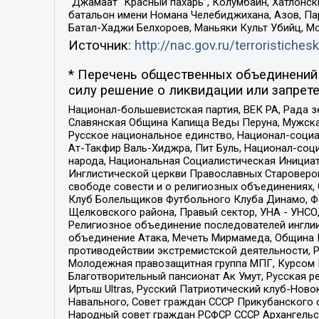
“Джамаат “Красный пахарь”, Колумбайн, Хатлонск
батальон имени Номана Челебиджихана, Азов, Па
Батал-Хаджи Белхороев, Маньяки Культ Убийц, М
Источник:
http://nac.gov.ru/terroristichesk
* Перечень общественных объединений 
силу решение о ликвидации или запрете
Национал-большевистская партия, ВЕК РА, Рада 
Славянская Община Капища Веды Перуна, Мужская
Русское национальное единство, Национал-социа
Ат-Такфир Валь-Хиджра, Пит Буль, Национал-соц
народа, Национальная Социалистическая Инициат
Инглистической церкви Православных Староверов
свободе совести и о религиозных объединениях,
Клуб Болельщиков Футбольного Клуба Динамо, Фа
Щелковского района, Правый сектор, УНА - УНСО, У
Религиозное объединение последователей инглии
объединение Атака, Мечеть Мирмамеда, Община К
противодействии экстремистской деятельности, 
Молодежная правозащитная группа МПГ, Курсом П
Благотворительный пансионат Ак Умут, Русская ре
Иртыш Ultras, Русский Патриотический клуб-Нов
Навального, Совет граждан СССР Прикубанского 
Народный совет граждан РСФСР СССР Архангельск