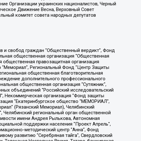
ение Организации украинских националистов, Черный
ическое Движение Весна, Верховный Совет
ельный комитет совета народных депутатов
ции социально-правовых программ "Лилит", Дальневосточное общественное движение "Маяк", Санкт-Петербургская ЛГБТ-инициативная группа "Выход", Инициативная группа ЛГБТ+ "Реверс", Алексеев Андрей Викторович, Бекбулатова Таисия Львовна, Беляев Иван Михайлович, Владыкина Елена Сергеевна, Гельман Марат Александрович, Никульшина Вероника Юрьевна, Толоконникова Надежда Андреевна, Шендерович Виктор Анатольевич, Общество с ограниченной ответственностью "Данное сообщение", Общество с ограниченной ответственностью Издательский дом "Новая глава", Айнбиндер Александра Александровна, Московский комьюнити-центр для ЛГБТ+инициатив, Благотворительный фонд развития филантропии, Deutsche Welle (Германия, Kurt-Schumacher-Strasse 3, 53113 Bonn), Борзунова Мария Михайловна, Воробьев Виктор Викторович, Голубева Анна Львовна, Константинова Алла Михайловна, Малкова Ирина Владимировна, Мурадов Мурад Абдулгалимович, Осетинская Елизавета Николаевна, Понасенков Евгений Николаевич, Ганапольский Матвей Юрьевич, Киселев Евгений Алексеевич, Борухович Ирина Григорьевна, Дремин Иван Тимофеевич, Дубровский Дмитрий Викторович, Красноярская региональная общественная организация поддержки и развития альтернативных образовательных технологий и межкультурных коммуникаций "ИНТЕРРА", Маяковская Екатерина Алексеевна, Фейгин Марк Захарович, Филимонов Андрей Викторович, Дзугкоева Регина Николаевна, Доброхотов Роман Александрович, Дудь Юрий Александрович, Елкин Сергей Владимирович, Кругликов Кирилл Игоревич, Сабунаева Мария Леонидовна, Семенов Алексей Владимирович, Шаинян Карен Багратович, Шульман Екатерина Михайловна, Асафьев Артур Валерьевич, Вахштайн Виктор Семенович, Венедиктов Алексей Алексеевич, Лушникова Екатерина Евгеньевна, Волков Леонид Михайлович, Невзоров Александр Глебович, Пархоменко Сергей Борисович, Сироткин Ярослав Николаевич, Кара-Мурза Владимир Владимирович, Баранова Наталья Владимировна, Гозман Леонид Яковлевич, Кагарлицкий Борис Юльевич, Климарев Михаил Валерьевич, Милов Владимир Станиславович, Автономная некоммерческая организация Краснодарский центр современного искусства "Типография", Моргенштерн Алишер Тагирович, Соболь Любовь Эдуардовна, Общество с ограниченной ответственностью "ЛИЗА НОРМ", Каспаров Гарри Кимович, Ходорковский Михаил Борисович, Общество с ограниченной ответственностью "Апрельские тезисы", Данилович Ирина Брониславовна, Кашин Олег Владимирович, Петров Николай Владимирович, Пивоваров Алексей Владимирович, Соколов Михаил Владимирович, Цветкова Юлия Владимировна, Чичваркин Евгений Александрович, Комитет против пыток/Команда против пыток, Общество с ограниченной ответственностью "Первый научный", Общество с ограниченной ответственностью "Вертолет и ко", Белоцерковская Вероника Борисовна, Кац Максим Евгеньевич, Лазарева Татьяна Юрьевна, Шаведдинов Руслан Табризович, Яшин Илья Валерьевич, Общество с ограниченной ответственностью "Иноагент ААВ", Алешковский Дмитрий Петрович, Альбац Евгения Марковна, Быков Дмитрий Львович, Галямина Юлия Евгеньевна, Лойко Сергей Леонидович, Мартынов Кирилл Константинович, Медведев Сергей Александрович, Крашенинников Федор Геннадиевич, Гордеева Катерина Вл