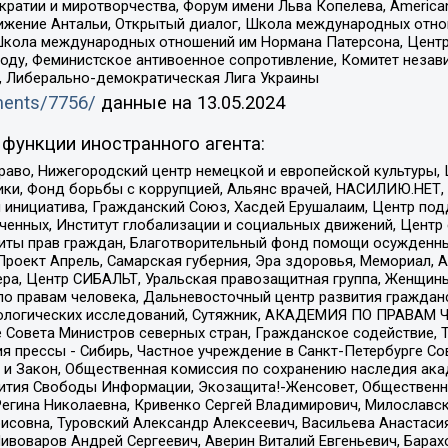
и и миротворчества, Форум имени Льва Копелева, American Counci
ое движение Антальи, Открытый диалог, Школа международных отн
Школа международных отношений им Нормана Патерсона, Центр
ду, Феминистское антивоенное сопротивление, Комитет независ
а, Либерально-демократическая Лига Украины
uments/7756/
данные на
13.05.2024
функции иностранного агента:
раво, Нижегородский центр немецкой и европейской культуры,
тики, Фонд борьбы с коррупцией, Альянс врачей, НАСИЛИЮ.НЕТ,
я инициатива, Гражданский Союз, Хасдей Ерушалаим, Центр по
юченных, Институт глобализации и социальных движений, Цент
ты прав граждан, Благотворительный фонд помощи осужденным
а, Проект Апрель, Самарская губерния, Эра здоровья, Мемориал
ера, Центр СИБАЛЬТ, Уральская правозащитная группа, Женщины
по правам человека, Дальневосточный центр развития гражданс
ологических исследований, Сутяжник, АКАДЕМИЯ ПО ПРАВАМ Ч
е Совета Министров северных стран, Гражданское содействие,
я прессы - Сибирь, Частное учреждение в Санкт-Петербурге С
 и Закон, Общественная комиссия по сохранению наследия ак
звития Свободы Информации, Экозащита!-Женсовет, Общественн
Регина Николаевна, Кривенко Сергей Владимирович, Милославс
совна, Туровский Александр Алексеевич, Васильева Анастасия
Пивоваров Андрей Сергеевич, Аверин Виталий Евгеньевич, Бара