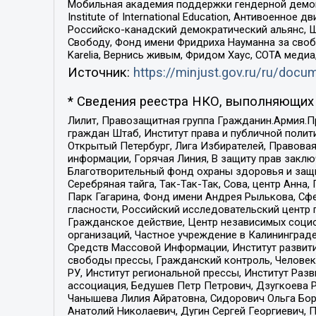
Мобильная академия поддержки гендерной демократи
Institute of International Education, Антивоенн
Российско-канадский демократический альянс, 
Свободу, Фонд имени Фридриха Науманна за свобо
Karelia, Вернись живым, Фридом Хаус, СОТА меди
Источник:
https://minjust.gov.ru/ru/doc
* Сведения реестра НКО, выполняющих 
Лилит, Правозащитная группа Гражданин.Армия.П
граждан Штаб, Институт права и публичной поли
Открытый Петербург, Лига Избирателей, Правова
информации, Горячая Линия, В защиту прав закл
Благотворительный фонд охраны здоровья и защи
Серебряная тайга, Так-Так-Так, Сова, центр Анн
Парк Гагарина, Фонд имени Андрея Рылькова, Сф
гласности, Российский исследовательский центр 
Гражданское действие, Центр независимых соци
организаций, Частное учреждение в Калининград
Средств Массовой Информации, Институт развити
свободы прессы, Гражданский контроль, Человек
РУ, Институт региональной прессы, Институт Ра
ассоциация, Бедушев Петр Петрович, Дзугкоева 
Чанышева Лилия Айратовна, Сидорович Ольга Бори
Анатолий Николаевич, Дугин Сергей Георгиевич, 