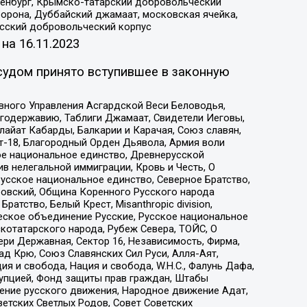
Оренбург, Крымско-татарский добровольческий
орона, Дуббайский джамаат, московская ячейка,
усский добровольческий корпус
 на
16.11.2023
судом принято вступившее в законную
вного Управления Асгардской Веси Беловодья,
годержавию, Таблиги Джамаат, Свидетели Иеговы,
айат Кабарды, Балкарии и Карачая, Союз славян,
т-18, Благородный Орден Дьявола, Армия воли
ое национальное единство, Древнерусской
 нелегальной иммиграции, Кровь и Честь, О
усское национальное единство, Северное Братство,
ровский, Община Коренного Русского народа
атство, Белый Крест, Misanthropic division,
еское объединение Русские, Русское национальное
котатарского народа, Рубеж Севера, ТОЙС, О
ри Державная, Сектор 16, Независимость, Фирма,
д Крю, Союз Славянских Сил Руси, Алля-Аят,
я и свобода, Нация и свобода, W.H.С., Фалунь Дафа,
рупцией, Фонд защиты прав граждан, Штабы
ение русского движения, Народное движение Адат,
етских Светлых Родов, Совет Советских