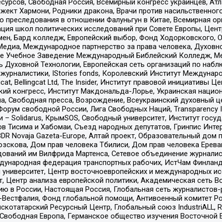
рсов, Свободная Россия, Всемирный конгресс украинцев, Атла
ект Хармони, Родники дракона, Врачи против насильственного
ию преследования в отношении Фалуньгун в Китае, Всемирная о
ация школ политических исследований при Совете Европы, Цен
мен, Бард колледж, Европейский выбор, Фонд Ходорковского,
едиа, Международное партнерство за права человека, Духовно
ое Учебное Заведение Международный Библейский Колледж, М
ь Духовной Технологии, Европейская сеть организаций по наб
урналистики, IStories fonds, Королевский Институт Между
gcat, Bellingcat Ltd, The Insider, Институт правовой инициатив
инский конгресс, Институт Макдональда-Лорье, Украинская нац
, Свободная пресса, Возрождение, Всеукраинский духовный цен
орум свободной России, Лига Свободных Наций, Transparеncy I
– Solidarus, КрымSOS, Свободный университет, Институт госу
в Тисима и Хабомаи, Съезд народных депутатов, Гринпис Инте
DR Novaja Gazeta-Europe, Алтай проект, Образовательный дом 
зскова, Дом прав человека Тбилиси, Дом прав человека Ерева
едований им Вилфрида Мартенса, Сетевое объединение журнали
Международная федерация транспортных рабочих, ИстЧам Финлан
й университет, Центр восточноевропейских и международных и
, Центр анализа европейской политики, Академическая сеть Во
ю в России, Настоящая Россия, Глобальная сеть журналистов
естфалия, Фонд глобальной помощи, Антивоенный комитет России,
татарский Ресурсный Центр, Глобальный союз IndustriALL, Russi
 Свободная Европа, Германское общество изучения Восточной 