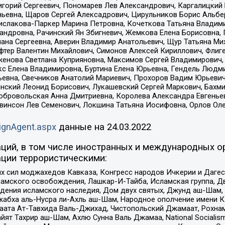
горий Сергеевич, Пономарев Лев Александрович, Каргалицкий 
ньевна, Щаров Сергей Алексадрович, Цирульников Борис Альбер
ислакова-Паркер Марина Петровна, Кочеткова Татьяна Владими
сандровна, Рачинский Ян Збигневич, Жемкова Елена Борисовна,
лана Сергеевна, Аверин Владимир Анатольевич, Щур Татьяна М
фтер Валентин Михайлович, Симонов Алексей Кириллович, Флиг
женова Светлана Куприяновна, Максимов Сергей Владимирович, 
кс Елена Владимировна, Буртина Елена Юрьевна, Гендель Людм
евна, Свечников Анатолий Мариевич, Прохоров Вадим Юрьевич
инский Леонид Борисович, Лукашевский Сергей Маркович, Бахм
Добровольская Анна Дмитриевна, Королева Александра Евгенье
евинсон Лев Семенович, Локшина Татьяна Иосифовна, Орлов Ол
ignAgent.aspx
данные на
24.03.2022
ций, в том числе иностранных и международных ор
ции террористическими:
ил моджахедов Кавказа, Конгресс народов Ичкерии и Дагеста
ламского освобождения, Лашкар-И-Тайба, Исламская группа, Дв
ения исламского наследия, Дом двух святых, Джунд аш-Шам, 
жабха аль-Нусра ли-Ахль аш-Шам, Народное ополчение имени К.
ата Ат-Тавхида Валь-Джихад, Чистопольский Джамаат, Рохнам
ят Тахрир аш-Шам, Ахлю Сунна Валь Джамаа, National Socialism