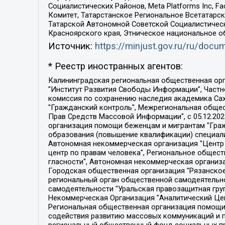
Социалистических Районов, Meta Platforms Inc, 
Комитет, Татарстанское Региональное Всетатар
Татарской Автономной Советской Социалистическ
Красноярского края, Этническое национальное о
Источник:
https://minjust.gov.ru/ru/doc
* Реестр иностранных агентов:
Калининградская региональная общественная организация "Экозащита!-Женсовет", Фонд содействия защите прав и свобод граждан "Общественный вердикт", Фонд "Институт Развития Свободы Информации", Частное учреждение "Информационное агентство МЕМО. РУ", Региональная общественная организация "Общественная комиссия по сохранению наследия академика Сахарова", Фонд поддержки свободы прессы, Санкт-Петербургская общественная правозащитная организация "Гражданский контроль", Межрегиональная общественная организация "Информационно-просветительский центр "Мемориал", Региональный Фонд "Центр Защиты Прав Средств Массовой Информации", с 05.12.2023 Фонд "Центр Защиты Прав Средств массовой информации", Региональная общественная благотворительная организация помощи беженцам и мигрантам "Гражданское содействие", Негосударственное образовательное учреждение дополнительного профессионального образования (повышение квалификации) специалистов "АКАДЕМИЯ ПО ПРАВАМ ЧЕЛОВЕКА", Свердловская региональная общественная организация "Сутяжник", Автономная некоммерческая организация "Центр независимых социологических исследований", Союз общественных объединений "Российский исследовательский центр по правам человека", Региональное общественное учреждение научно-информационный центр "МЕМОРИАЛ", Некоммерческая организация "Фонд защиты гласности", Автономная некоммерческая организация "Институт прав человека", Городская общественная организация "Екатеринбургское общество "МЕМОРИАЛ", Городская общественная организация "Рязанское историко-просветительское и правозащитное общество "Мемориал" (Рязанский Мемориал), Челябинский региональный орган общественной самодеятельности – женское общественное объединение "Женщины Евразии", Челябинский региональный орган общественной самодеятельности "Уральская правозащитная группа", Фонд содействия защите здоровья и социальной справедливости имени Андрея Рылькова, Автономная Некоммерческая Организация "Аналитический Центр Юрия Левады", Автономная некоммерческая организация социальной поддержки населения "Проект Апрель", Региональная общественная организация помощи женщинам и детям, находящимся в кризисной ситуации "Информационно-методический центр "Анна", Фонд содействия развитию массовых коммуникаций и правовому просвещению "Так-так-Так", Фонд содействия устойчивому развитию "Серебряная тайга", Свердловский региональный общественный фонд социальных проектов "Новое время", "Idel.Реалии", Кавказ.Реалии, Крым.Реалии, Телеканал Настоящее Время, Татаро-башкирская служба Радио Свобода (Azatliq Radiosi), Радио Свободная Европа/Радио Свобода (PCE/PC), "Сибирь.Реалии", "Фактограф", Благотворительный фонд помощи осужденным и их семьям, Автономная некоммерческая организация "Институт глобализации и социальных движений", Фонд "В защиту прав заключенных", Частное учреждение "Центр поддержки и содействия развитию средств массовой информации", Пензенский региональный общественный благотворительный фонд "Гражданский союз", "Север.Реалии", Некоммерческая организация Фонд "Правовая инициатива", 