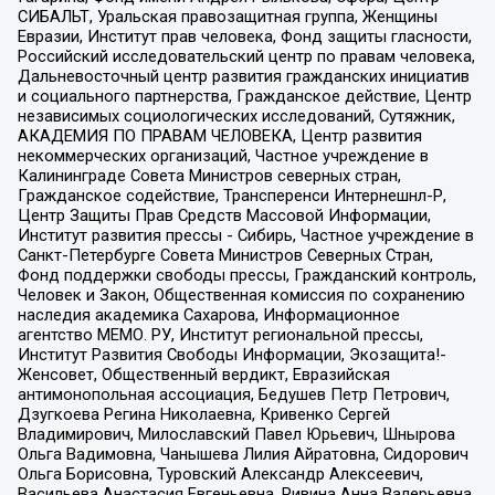
СИБАЛЬТ, Уральская правозащитная группа, Женщины
Евразии, Институт прав человека, Фонд защиты гласности,
Российский исследовательский центр по правам человека,
Дальневосточный центр развития гражданских инициатив
и социального партнерства, Гражданское действие, Центр
независимых социологических исследований, Сутяжник,
АКАДЕМИЯ ПО ПРАВАМ ЧЕЛОВЕКА, Центр развития
некоммерческих организаций, Частное учреждение в
Калининграде Совета Министров северных стран,
Гражданское содействие, Трансперенси Интернешнл-Р,
Центр Защиты Прав Средств Массовой Информации,
Институт развития прессы - Сибирь, Частное учреждение в
Санкт-Петербурге Совета Министров Северных Стран,
Фонд поддержки свободы прессы, Гражданский контроль,
Человек и Закон, Общественная комиссия по сохранению
наследия академика Сахарова, Информационное
агентство МЕМО. РУ, Институт региональной прессы,
Институт Развития Свободы Информации, Экозащита!-
Женсовет, Общественный вердикт, Евразийская
антимонопольная ассоциация, Бедушев Петр Петрович,
Дзугкоева Регина Николаевна, Кривенко Сергей
Владимирович, Милославский Павел Юрьевич, Шнырова
Ольга Вадимовна, Чанышева Лилия Айратовна, Сидорович
Ольга Борисовна, Туровский Александр Алексеевич,
Васильева Анастасия Евгеньевна, Ривина Анна Валерьевна,