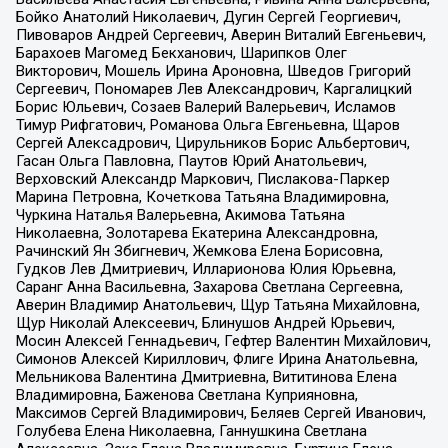
Бойко Анатолий Николаевич, Дугин Сергей Георгиевич,
Пивоваров Андрей Сергеевич, Аверин Виталий Евгеньевич,
Барахоев Магомед Бекханович, Шарипков Олег
Викторович, Мошель Ирина Ароновна, Шведов Григорий
Сергеевич, Пономарев Лев Александрович, Каргалицкий
Борис Юльевич, Созаев Валерий Валерьевич, Исламов
Тимур Рифгатович, Романова Ольга Евгеньевна, Щаров
Сергей Алексадрович, Цирульников Борис Альбертович,
Гасан Ольга Павловна, Паутов Юрий Анатольевич,
Верховский Александр Маркович, Пислакова-Паркер
Марина Петровна, Кочеткова Татьяна Владимировна,
Чуркина Наталья Валерьевна, Акимова Татьяна
Николаевна, Золотарева Екатерина Александровна,
Рачинский Ян Збигневич, Жемкова Елена Борисовна,
Гудков Лев Дмитриевич, Илларионова Юлия Юрьевна,
Саранг Анна Васильевна, Захарова Светлана Сергеевна,
Аверин Владимир Анатольевич, Щур Татьяна Михайловна,
Щур Николай Алексеевич, Блинушов Андрей Юрьевич,
Мосин Алексей Геннадьевич, Гефтер Валентин Михайлович,
Симонов Алексей Кириллович, Флиге Ирина Анатольевна,
Мельникова Валентина Дмитриевна, Вититинова Елена
Владимировна, Баженова Светлана Куприяновна,
Максимов Сергей Владимирович, Беляев Сергей Иванович,
Голубева Елена Николаевна, Ганнушкина Светлана