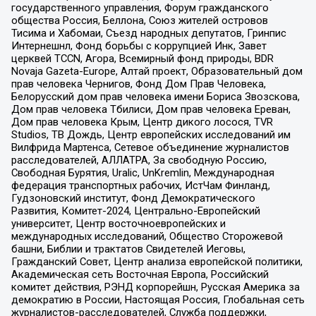
государственного управления, Форум гражданского
общества Россия, Беллона, Союз жителей островов
Тисима и Хабомаи, Съезд народных депутатов, Гринпис
Интернешнл, Фонд борьбы с коррупцией Инк, Завет
церквей TCCN, Агора, Всемирный фонд природы, BDR
Novaja Gazeta-Europe, Алтай проект, Образовательный дом
прав человека Чернигов, Фонд Дом Прав Человека,
Белорусский дом прав человека имени Бориса Звозскова,
Дом прав человека Тбилиси, Дом прав человека Ереван,
Дом прав человека Крым, Центр дикого лосося, TVR
Studios, ТВ Дождь, Центр европейских исследований им
Вилфрида Мартенса, Сетевое объединение журналистов
расследователей, АЛЛАТРА, За свободную Россию,
Свободная Бурятия, Uralic, UnKremlin, Международная
федерация транспортных рабочих, ИстЧам Финланд,
Гудзоновский институт, Фонд Демократического
Развития, Комитет-2024, Центрально-Европейский
университет, Центр восточноевропейских и
международных исследований, Общество Сторожевой
башни, Библии и трактатов Свидетелей Иеговы,
Гражданский Совет, Центр анализа европейской политики,
Академическая сеть Восточная Европа, Российский
комитет действия, РЭНД корпорейшн, Русская Америка за
демократию в России, Настоящая Россия, Глобальная сеть
журналистов-расследователей, Служба поддержки,