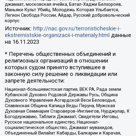
джамаат, московская ячейка, Батал-Хаджи Белхороев,
Маньяки Культ Убийц, Молодёжь Которая Улыбается,
Легион Свобода России, Айдар, Русский добровольческий
корпус
Источник:
http://nac.gov.ru/terroristicheskie-i-
ekstremistskie-organizacii-i-materialy.html
данные
на
16.11.2023
* Перечень общественных объединений и
религиозных организаций в отношении
которых судом принято вступившее в
законную силу решение о ликвидации или
запрете деятельности:
Национал-большевистская партия, ВЕК РА, Рада земли
Кубанской Духовно Родовой Державы Русь, Община
Духовного Управления Асгардской Веси Беловодья,
Славянская Община Капища Веды Перуна, Мужская
Духовная Семинария Староверов-Инглингов, Нурджулар, К
Богодержавию, Таблиги Джамаат, Свидетели Иеговы,
Русское национальное единство, Национал-
социалистическое общество, Джамаат мувахидов,
Объединенный Вилайат Кабарды, Балкарии и Карачая,