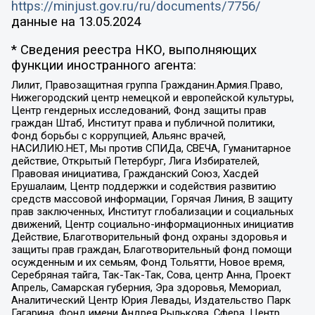
https://minjust.gov.ru/ru/documents/7756/
данные на
13.05.2024
* Сведения реестра НКО, выполняющих
функции иностранного агента:
Лилит, Правозащитная группа Гражданин.Армия.Право,
Нижегородский центр немецкой и европейской культуры,
Центр гендерных исследований, Фонд защиты прав
граждан Штаб, Институт права и публичной политики,
Фонд борьбы с коррупцией, Альянс врачей,
НАСИЛИЮ.НЕТ, Мы против СПИДа, СВЕЧА, Гуманитарное
действие, Открытый Петербург, Лига Избирателей,
Правовая инициатива, Гражданский Союз, Хасдей
Ерушалаим, Центр поддержки и содействия развитию
средств массовой информации, Горячая Линия, В защиту
прав заключенных, Институт глобализации и социальных
движений, Центр социально-информационных инициатив
Действие, Благотворительный фонд охраны здоровья и
защиты прав граждан, Благотворительный фонд помощи
осужденным и их семьям, Фонд Тольятти, Новое время,
Серебряная тайга, Так-Так-Так, Сова, центр Анна, Проект
Апрель, Самарская губерния, Эра здоровья, Мемориал,
Аналитический Центр Юрия Левады, Издательство Парк
Гагарина, Фонд имени Андрея Рылькова, Сфера, Центр