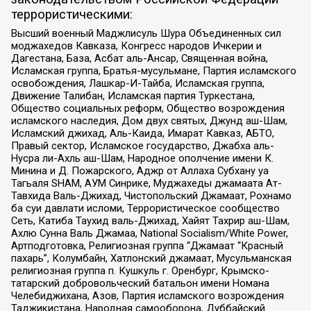
террористическими:
Высший военный Маджлисуль Шура Объединенных сил
моджахедов Кавказа, Конгресс народов Ичкерии и
Дагестана, База, Асбат аль-Ансар, Священная война,
Исламская группа, Братья-мусульмане, Партия исламского
освобождения, Лашкар-И-Тайба, Исламская группа,
Движение Талибан, Исламская партия Туркестана,
Общество социальных реформ, Общество возрождения
исламского наследия, Дом двух святых, Джунд аш-Шам,
Исламский джихад, Аль-Каида, Имарат Кавказ, АБТО,
Правый сектор, Исламское государство, Джабха аль-
Нусра ли-Ахль аш-Шам, Народное ополчение имени К.
Минина и Д. Пожарского, Аджр от Аллаха Субхану уа
Тагьаля SHAM, АУМ Синрике, Муджахеды джамаата Ат-
Тавхида Валь-Джихад, Чистопольский Джамаат, Рохнамо
ба суи давлати исломи, Террористическое сообщество
Сеть, Катиба Таухид валь-Джихад, Хайят Тахрир аш-Шам,
Ахлю Сунна Валь Джамаа, National Socialism/White Power,
Артподготовка, Религиозная группа “Джамаат “Красный
пахарь”, Колумбайн, Хатлонский джамаат, Мусульманская
религиозная группа п. Кушкуль г. Оренбург, Крымско-
татарский добровольческий батальон имени Номана
Челебиджихана, Азов, Партия исламского возрождения
Таджикистана, Народная самооборона, Дуббайский