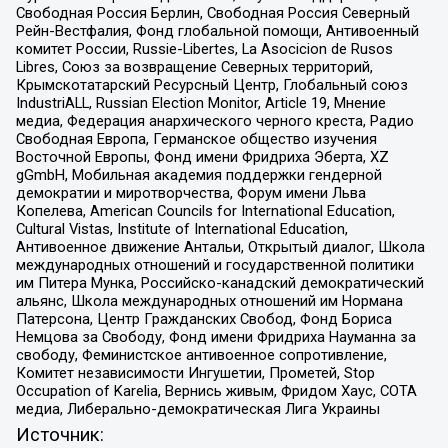
Свободная Россия Берлин, Свободная Россия Северный
Рейн-Вестфалия, Фонд глобальной помощи, Антивоенный
комитет России, Russie-Libertes, La Asocicion de Rusos
Libres, Союз за возвращение Северных территорий,
Крымскотатарский Ресурсный Центр, Глобальный союз
IndustriALL, Russian Election Monitor, Article 19, Мнение
медиа, Федерация анархического черного креста, Радио
Свободная Европа, Германское общество изучения
Восточной Европы, Фонд имени Фридриха Эберта, XZ
gGmbH, Мобильная академия поддержки гендерной
демократии и миротворчества, Форум имени Льва
Копелева, American Councils for International Education,
Cultural Vistas, Institute of International Education,
Антивоенное движение Антальи, Открытый диалог, Школа
международных отношений и государственной политики
им Питера Мунка, Российско-канадский демократический
альянс, Школа международных отношений им Нормана
Патерсона, Центр Гражданских Свобод, Фонд Бориса
Немцова за Свободу, Фонд имени Фридриха Науманна за
свободу, Феминистское антивоенное сопротивление,
Комитет независимости Ингушетии, Прометей, Stop
Occupation of Karelia, Вернись живым, Фридом Хаус, СОТА
медиа, Либерально-демократическая Лига Украины
Источник: