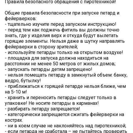
Правила безопасного обращения с пиротехникой!
Общие правила безопасности при запуске петард и
фейерверков:
- тщательно изучите перед запуском инструкцию!
- перед тем как поджечь фитиль вы должны точно
знать, где у изделия верх и откуда будут вылетать
горящие элементы. Нельзя даже в шутку направлять
фейерверки в сторону зрителей;
- используйте петарды только на открытом воздухе!
- площадка для запуска должна находиться на
расстоянии не менее 50 метров от жилых домов;
- запускать петарды детям запрещено!
- нельзя помещать петарду в замкнутый объем: банку,
ведро, бутылку!
- приближаться к горящей петарде нельзя ближе, чем
на 5-10 м!
- хранить и переносить петарды следует только в
упаковке! Не носите петарды в карманах!
- разбирать петарду запрещается!
- категорически запрещается сжигать фейерверки на
кострах.
- ни в коем случае не наклоняйтесь над пиротехникой;
- если петарда не сработала – не пытайтесь проверить