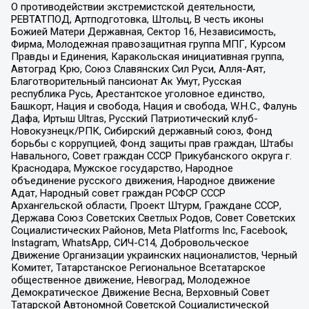
О противодействии экстремистской деятельности,
РЕВТАТПОД, Артподготовка, Штольц, В честь иконы
Божией Матери Державная, Сектор 16, Независимость,
Фирма, Молодежная правозащитная группа МПГ, Курсом
Правды и Единения, Каракольская инициативная группа,
Автоград Крю, Союз Славянских Сил Руси, Алля-Аят,
Благотворительный пансионат Ак Умут, Русская
республика Русь, Арестантское уголовное единство,
Башкорт, Нация и свобода, Нация и свобода, W.H.С., Фалунь
Дафа, Иртыш Ultras, Русский Патриотический клуб-
Новокузнецк/РПК, Сибирский державный союз, Фонд
борьбы с коррупцией, Фонд защиты прав граждан, Штабы
Навального, Совет граждан СССР Прикубанского округа г.
Краснодара, Мужское государство, Народное
объединение русского движения, Народное движение
Адат, Народный совет граждан РСФСР СССР
Архангельской области, Проект Штурм, Граждане СССР,
Держава Союз Советских Светлых Родов, Совет Советских
Социалистических Районов, Meta Platforms Inc, Facebook,
Instagram, WhatsApp, СИЧ-С14, Добровольческое
Движение Организации украинских националистов, Черный
Комитет, Татарстанское Региональное Всетатарское
общественное движение, Невоград, Молодежное
Демократическое Движение Весна, Верховный Совет
Татарской Автономной Советской Социалистической