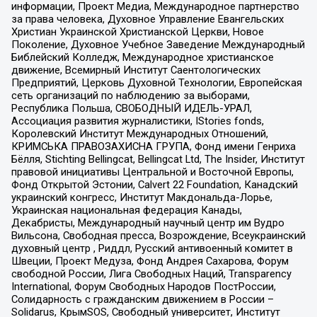
информации, Проект Медиа, Международное партнерство
за права человека, Духовное Управление Евангельских
Христиан Украинской Христианской Церкви, Новое
Поколение, Духовное Учебное Заведение Международный
Библейский Колледж, Международное христианское
движение, Всемирный Институт Саентологических
Предприятий, Церковь Духовной Технологии, Европейская
сеть организаций по наблюдению за выборами,
Республика Польша, СВОБОДНЫЙ ИДЕЛЬ-УРАЛ,
Ассоциация развития журналистики, IStories fonds,
Королевский Институт Международных Отношений,
КРИМСЬКА ПРАВОЗАХИСНА ГРУПА, Фонд имени Генриха
Бёлля, Stichting Bellingcat, Bellingcat Ltd, The Insider, Институт
правовой инициативы Центральной и Восточной Европы,
Фонд Открытой Эстонии, Calvert 22 Foundation, Канадский
украинский конгресс, Институт Макдональда-Лорье,
Украинская национальная федерация Канады,
Декабристы, Международный научный центр им Вудро
Вильсона, Свободная пресса, Возрождение, Всеукраинский
духовный центр , Риддл, Русский антивоенный комитет в
Швеции, Проект Медуза, Фонд Андрея Сахарова, Форум
свободной России, Лига Свободных Наций, Transparеncy
International, Форум Свободных Народов ПостРоссии,
Солидарность с гражданским движением в России –
Solidarus, КрымSOS, Свободный университет, Институт