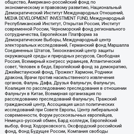
общество, Американо-российский фонд по
экономическому и правовому развитию, Национальный
Демократический Институт Международных Отношений,
MEDIA DEVELOPMENT INVESTMENT FUND, Международный
Республиканский Институт, Открытая Россия, Институт
современной России, Черноморский фонд регионального
сотрудничества, Европейская Платформа за
Демократические Выборы, Международный центр
электоральных исследований, Германский фонд Маршалла
Соединенных Штатов, Тихоокеанский центр защиты
окружающей среды и природных ресурсов, Свободная
Россия, Всемирный конгресс украинцев, Атлантический
совет, Человек в беде, Европейский фонд за демократию,
Джеймстаунский фонд, Прожект Хармони, Родники
дракона, Врачи против насильственного извлечения
органов, Фалунь Дафа, Друзья Фалуньгун, Фалуньгун,
Коалиция по расследованию преследования в отношении
Фалуньгун в Китае, Всемирная организация по
расследованию преследований Фалуньгун, Пражский
гражданский центр, Ассоциация школ политических
исследований при Совете Европы, Центр либеральной
современности, Форум русскоязычных европейцев,
Немецко-русский обмен, Бард колледж, Европейский
выбор, Фонд Ходорковского, Оксфордский российский
фонд, Фонд Будущее России, Компания свободы