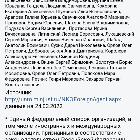
Алексеевна, Закс Елена Владимировна, Буртина Елена
Юрьевна, Гендель Людмила Залмановна, Кокорина
Екатерина Алексеевна, Шуманов Илья Вячеславович,
Арапова Галина Юрьевна, Свечников Анатолий Мариевич,
Прохоров Вадим Юрьевич, Шахова Елена Владимировна,
Подузов Сергей Васильевич, Протасова Ирина
Вячеславовна, Литинский Леонид Борисович, Лукашевский
Сергей Маркович, Бахмин Вячеслав Иванович, Шабад
Анатолий Ефимович, Сухих Дарья Николаевна, Орлов Олег
Петрович, Добровольская Анна Дмитриевна, Королева
Александра Евгеньевна, Смирнов Владимир
Александрович, Вицин Сергей Ефимович, Золотухин Борис
Андреевич, Левинсон Лев Семенович, Локшина Татьяна
Иосифовна, Орлов Олег Петрович, Полякова Мара
Федоровна, Резник Генри Маркович, Захаров Герман
Константинович
Источник:
http://unro.minjust.ru/NKOForeignAgent.aspx
данные на
24.03.2022
* Единый федеральный список организаций, в
том числе иностранных и международных
организаций, признанных в соответствии с
законодательством Российской Федерации