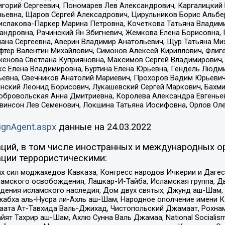
горий Сергеевич, Пономарев Лев Александрович, Каргалицкий 
ньевна, Щаров Сергей Алексадрович, Цирульников Борис Альбер
ислакова-Паркер Марина Петровна, Кочеткова Татьяна Владими
сандровна, Рачинский Ян Збигневич, Жемкова Елена Борисовна,
лана Сергеевна, Аверин Владимир Анатольевич, Щур Татьяна М
фтер Валентин Михайлович, Симонов Алексей Кириллович, Флиг
женова Светлана Куприяновна, Максимов Сергей Владимирович, 
кс Елена Владимировна, Буртина Елена Юрьевна, Гендель Людм
евна, Свечников Анатолий Мариевич, Прохоров Вадим Юрьевич
инский Леонид Борисович, Лукашевский Сергей Маркович, Бахм
Добровольская Анна Дмитриевна, Королева Александра Евгенье
евинсон Лев Семенович, Локшина Татьяна Иосифовна, Орлов Ол
ignAgent.aspx
данные на
24.03.2022
ций, в том числе иностранных и международных ор
ции террористическими:
ил моджахедов Кавказа, Конгресс народов Ичкерии и Дагеста
ламского освобождения, Лашкар-И-Тайба, Исламская группа, Дв
ения исламского наследия, Дом двух святых, Джунд аш-Шам, 
жабха аль-Нусра ли-Ахль аш-Шам, Народное ополчение имени К.
ата Ат-Тавхида Валь-Джихад, Чистопольский Джамаат, Рохнам
ят Тахрир аш-Шам, Ахлю Сунна Валь Джамаа, National Socialism