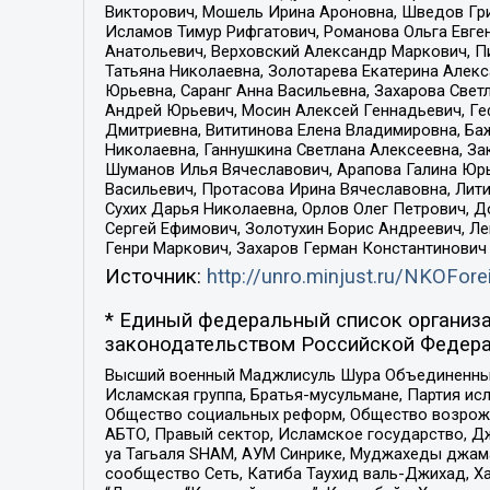
Викторович, Мошель Ирина Ароновна, Шведов Гри
Исламов Тимур Рифгатович, Романова Ольга Евге
Анатольевич, Верховский Александр Маркович, П
Татьяна Николаевна, Золотарева Екатерина Алек
Юрьевна, Саранг Анна Васильевна, Захарова Свет
Андрей Юрьевич, Мосин Алексей Геннадьевич, Ге
Дмитриевна, Вититинова Елена Владимировна, Ба
Николаевна, Ганнушкина Светлана Алексеевна, За
Шуманов Илья Вячеславович, Арапова Галина Юрь
Васильевич, Протасова Ирина Вячеславовна, Лит
Сухих Дарья Николаевна, Орлов Олег Петрович, 
Сергей Ефимович, Золотухин Борис Андреевич, Л
Генри Маркович, Захаров Герман Константинович
Источник:
http://unro.minjust.ru/NKOFore
* Единый федеральный список организа
законодательством Российской Федера
Высший военный Маджлисуль Шура Объединенных с
Исламская группа, Братья-мусульмане, Партия ис
Общество социальных реформ, Общество возрожд
АБТО, Правый сектор, Исламское государство, Д
уа Тагьаля SHAM, АУМ Синрике, Муджахеды джама
сообщество Сеть, Катиба Таухид валь-Джихад, Хай