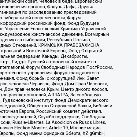
нтический совет, Человек в беде, Европейский
 извлечения органов, Фалунь Дафа, Друзья
рганизация по расследованию преследований
тр либеральной современности, Форум
 Оксфордский российский фонд, Фонд Будущее
е Управление Евангельских Христиан Украинской
еждународное христианское движение, Всемирный
людению за выборами, Республика Польша,
народных Отношений, КРИМСЬКА ПРАВОЗАХИСНА
ы Центральной и Восточной Европы, Фонд Открытой
иональная федерация Канады, Декабристы,
тр , Риддл, Русский антивоенный комитет в
nternational, Форум Свободных Народов ПостРоссии,
дарственного управления, Форум гражданского
рнешнл, Фонд борьбы с коррупцией Инк, Завет
прав человека Чернигов, Фонд Дом Прав Человека,
н, Дом прав человека Крым, Центр дикого лосося,
стов расследователей, АЛЛАТРА, За свободную
д, Гудзоновский институт, Фонд Демократического
сследований, Общество Сторожевой башни, Библии и
сточная Европа, Российский комитет действия,
-расследователей, Служба поддержки, Свободная
 Russie-Libertes, La Asocicion de Rusos Libres,
an Election Monitor, Article 19, Мнение медиа,
Европы, Фонд имени Фридриха Эберта, XZ gGmbH,