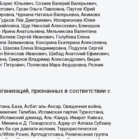
Борис Юльевич, Созаев Валерий Валерьевич,
тович, Гасан Ольга Павловна, Паутов Юрий
ровна, Чуркина Наталья Валерьевна, Акимова
 Гудков Лев Дмитриевич, Илларионова Юлия
ихайловна, Щур Николай Алексеевич, Блинушов
е Ирина Анатольевна, Мельникова Валентина
Беляев Сергей Иванович, Голубева Елена
ила Залмановна, Кокорина Екатерина Алексеевна,
, Шахова Елена Владимировна, Подузов Сергей
ин Вячеслав Иванович, Шабад Анатолий Ефимович,
вна, Смирнов Владимир Александрович, Вицин
ег Петрович, Полякова Мара Федоровна, Резник
ганизаций, признанных в соответствии с
на, База, Асбат аль-Ансар, Священная война,
ижение Талибан, Исламская партия Туркестана,
Исламский джихад, Аль-Каида, Имарат Кавказ,
 Минина и Д. Пожарского, Аджр от Аллаха Субхану
о ба суи давлати исломи, Террористическое
/White Power, Артподготовка, Религиозная группа