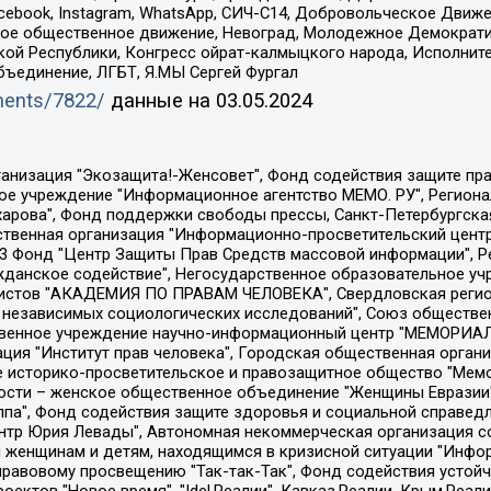
Facebook, Instagram, WhatsApp, СИЧ-С14, Добровольческое Движ
ское общественное движение, Невоград, Молодежное Демократ
ой Республики, Конгресс ойрат-калмыцкого народа, Исполнит
бъединение, ЛГБТ, Я.МЫ Сергей Фургал
uments/7822/
данные на
03.05.2024
Общество с ограниченной ответственностью "Радио Свободная Европа/Радио Свобода", Чешское информационное агентство "MEDIUM-ORIENT", Красноярская региональная общественная организация "Мы против СПИДа", Камалягин Денис Николаевич, Маркелов Сергей Евгеньевич, Пономарев Лев Александрович, Савицкая Людмила Алексеевна, Автономная некоммерческая организация "Центр по работе с проблемой насилия "НАСИЛИЮ.НЕТ", Межрегиональный профессиональный союз работников здравоохранения "Альянс врачей", Юридическое лицо, зарегистрированное в Латвийской Республике, SIA "Medusa Project" (регистрационный номер 40103797863, дата регистрации 10.06.2014), Некоммерческая организация "Фонд по борьбе с коррупцией", Автономная некоммерческая организация "Институт права и публичной политики", Баданин Роман Сергеевич, Гликин Максим Александрович, Железнова Мария Михайловна, Лукьянова Юлия Сергеевна, Маетная Елизавета Витальевна, Маняхин Петр Борисович, Чуракова Ольга Владимировна, Ярош Юлия Петровна, Юридическое лицо "The Insider SIA", зарегистрированное в Риге, Латвийская Республика (дата регистрации 26.06.2015), являющееся администратором доменного имени интернет-издания "The Insider SIA", https://theins.ru, Постернак Алексей Евгеньевич, Рубин Михаил Аркадьевич, Анин Роман Александрович, Юридическое лицо Istories fonds, зарегистрированное в Латвийской Республике (регистрационный номер 50008295751, дата регистрации 24.02.2020), Великовский Дмитрий Александрович, Долинина Ирина Николаевна, Мароховская Алеся Алексеевна, Шлейнов Роман Юрьевич, Шмагун Олеся Валентиновна, Общество с ограниченной ответственностью "Альтаир 2021", Общество с ограниченной ответственностью "Вега 2021", Общество с ограниченной ответственностью "Главный редактор 2021", Общество с ограниченной ответственностью "Ромашки монолит", Важенков Артем Валерьевич, Ивановская областная общественная организация "Центр гендерных исследований", Гурман Юрий Альбертович, Медиапроект "ОВД-Инфо", Егоров Владимир Владимирович, Жилинский Владимир Александрович, Общество с ограниченной ответственностью "ЗП", Иванова София Юрьевна, Карезина Инна Павловна, Кильтау Екатерина Викторовна, Петров Алексей Викторович, Пискунов Сергей Евгеньевич, Смирнов Сергей Сергеевич, Тихонов Михаил Сергеевич, Общество с ограниченной ответственностью "ЖУРНАЛИСТ-ИНОСТРАННЫЙ АГЕНТ", Арапова Галина Юрьевна, Вольтская Татьяна Анатольевна, Американская компания "Mason G.E.S. Anonymous Foundation" (США), являющаяся владельцем интернет-издания https://mnews.world/, Компания "Stichting Bellingcat", зарегистрированная в Нидерландах (дата регистрации 11.07.2018), Захаров Андрей Вячеславович, Клепиковская Екатерина Дмитриевна, Общество с ограниченной ответственностью "МЕМО", Перл Роман Александрович, Симонов Евгений Алексеевич, Соловьева Елена Анатольевна, Сотников Даниил Владимирович, Сурначева Елизавета Дмитриевна, Автономная некоммерческая организация по защите прав человека и информированию населения "Якутия – Наше Мнение", Общество с ограниченной ответственностью "Москоу диджитал медиа", с 26.01.2023 Общество с ограниченной ответственностью "Чайка Белые сады", Ветошкина Валерия Валерьевна, Заговора Максим Александрович, Межрегиональное общественное движение "Российская ЛГБТ - сеть", Оленичев Максим Владимирович, Павлов Иван Юрьевич, Скворцова Елена Сергеевна, Общество с ограниченной ответственностью "Как бы инагент", Кочетков Игорь Викторович, Общество с ограниченной ответственностью "Честные выборы", Еланчик Олег Александрович, Общество с ограниченной ответственностью "Нобелевский призыв", Гималова Регина Эмилевна, Григорьев Андрей Валерьевич, Григорьева Алина Александровна, Ассоциация по содействию защите прав призывников, альтернативнослужащих и военнослужащих "Правозащитная группа "Гражданин.Армия.Право", Хисамова Регина Фаритовна, Автономная некоммерческая организация по реализа