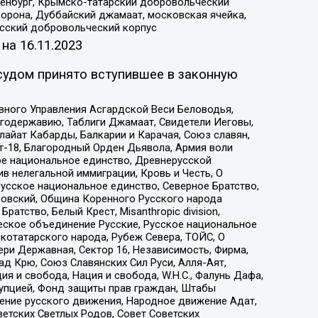
Оренбург, Крымско-татарский добровольческий
орона, Дуббайский джамаат, московская ячейка,
усский добровольческий корпус
 на
16.11.2023
судом принято вступившее в законную
вного Управления Асгардской Веси Беловодья,
годержавию, Таблиги Джамаат, Свидетели Иеговы,
айат Кабарды, Балкарии и Карачая, Союз славян,
т-18, Благородный Орден Дьявола, Армия воли
ое национальное единство, Древнерусской
 нелегальной иммиграции, Кровь и Честь, О
усское национальное единство, Северное Братство,
ровский, Община Коренного Русского народа
атство, Белый Крест, Misanthropic division,
еское объединение Русские, Русское национальное
котатарского народа, Рубеж Севера, ТОЙС, О
ри Державная, Сектор 16, Независимость, Фирма,
д Крю, Союз Славянских Сил Руси, Алля-Аят,
я и свобода, Нация и свобода, W.H.С., Фалунь Дафа,
рупцией, Фонд защиты прав граждан, Штабы
ение русского движения, Народное движение Адат,
етских Светлых Родов, Совет Советских