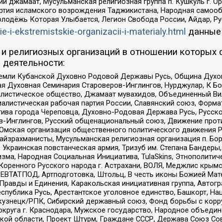
ий джамаат, Мусульманская религиозная группа п. Кушкуль г. 
ртия исламского возрождения Таджикистана, Народная самооб
олодёжь Которая Улыбается, Легион Свобода России, Айдар, Р
ie-i-ekstremistskie-organizacii-i-materialy.html
данные
и религиозных организаций в отношении которых 
 деятельности:
земли Кубанской Духовно Родовой Державы Русь, Община Духо
 Духовная Семинария Староверов-Инглингов, Нурджулар, К Бо
листическое общество, Джамаат мувахидов, Объединенный Вил
иалистическая рабочая партия России, Славянский союз, Форма
ива города Череповца, Духовно-Родовая Держава Русь, Русск
-Инглингов, Русский общенациональный союз, Движение против
 Омская организация общественного политического движения Р
йзрахманисты, Мусульманская религиозная организация п. Бо
краинская повстанческая армия, Тризуб им. Степана Бандеры, Бр
зма, Народная Социальная Инициатива, TulaSkins, Этнополитич
оренного Русского народа г. Астрахани, ВОЛЯ, Меджлис крымс
РЕВТАТПОД, Артподготовка, Штольц, В честь иконы Божией Мате
равды и Единения, Каракольская инициативная группа, Автогра
спублика Русь, Арестантское уголовное единство, Башкорт, Наци
окузнецк/РПК, Сибирский державный союз, Фонд борьбы с кор
округа г. Краснодара, Мужское государство, Народное объедин
ой области, Проект Штурм, Граждане СССР, Держава Союз Сов