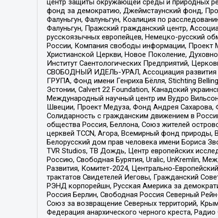
центр защиты окружающей среды и природных ресу
фонд за демократию, Джеймстаунский фонд, Прож
Фалуньгун, Фалуньгун, Коалиция по расследован
Фалуньгун, Пражский гражданский центр, Ассоци
русскоязычных европейцев, Немецко-русский об
России, Компания свободы информации, Проект М
Христианской Церкви, Новое Поколение, Духовн
Институт Саентологических Предприятий, Церков
СВОБОДНЫЙ ИДЕЛЬ-УРАЛ, Ассоциация развития ж
ГРУПА, Фонд имени Генриха Бёлля, Stichting Bellin
Эстонии, Calvert 22 Foundation, Канадский укра
Международный научный центр им Вудро Вильсона
Швеции, Проект Медуза, Фонд Андрея Сахарова, Ф
Солидарность с гражданским движением в России 
общества Россия, Беллона, Союз жителей острово
церквей TCCN, Агора, Всемирный фонд природы, B
Белорусский дом прав человека имени Бориса Зво
TVR Studios, ТВ Дождь, Центр европейских иссл
Россию, Свободная Бурятия, Uralic, UnKremlin, 
Развития, Комитет-2024, Центрально-Европейски
трактатов Свидетелей Иеговы, Гражданский Совет
РЭНД корпорейшн, Русская Америка за демократи
Россия Берлин, Свободная Россия Северный Рейн-В
Союз за возвращение Северных территорий, Крымско
Федерация анархического черного креста, Радио