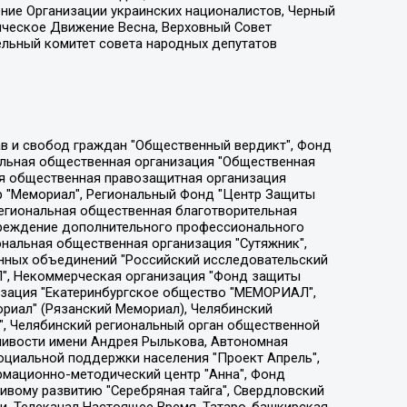
ение Организации украинских националистов, Черный
ическое Движение Весна, Верховный Совет
ельный комитет совета народных депутатов
ции социально-правовых программ "Лилит", Дальневосточное общественное движение "Маяк", Санкт-Петербургская ЛГБТ-инициативная группа "Выход", Инициативная группа ЛГБТ+ "Реверс", Алексеев Андрей Викторович, Бекбулатова Таисия Львовна, Беляев Иван Михайлович, Владыкина Елена Сергеевна, Гельман Марат Александрович, Никульшина Вероника Юрьевна, Толоконникова Надежда Андреевна, Шендерович Виктор Анатольевич, Общество с ограниченной ответственностью "Данное сообщение", Общество с ограниченной ответственностью Издательский дом "Новая глава", Айнбиндер Александра Александровна, Московский комьюнити-центр для ЛГБТ+инициатив, Благотворительный фонд развития филантропии, Deutsche Welle (Германия, Kurt-Schumacher-Strasse 3, 53113 Bonn), Борзунова Мария Михайловна, Воробьев Виктор Викторович, Голубева Анна Львовна, Константинова Алла Михайловна, Малкова Ирина Владимировна, Мурадов Мурад Абдулгалимович, Осетинская Елизавета Николаевна, Понасенков Евгений Николаевич, Ганапольский Матвей Юрьевич, Киселев Евгений Алексеевич, Борухович Ирина Григорьевна, Дремин Иван Тимофеевич, Дубровский Дмитрий Викторович, Красноярская региональная общественная организация поддержки и развития альтернативных образовательных технологий и межкультурных коммуникаций "ИНТЕРРА", Маяковская Екатерина Алексеевна, Фейгин Марк Захарович, Филимонов Андрей Викторович, Дзугкоева Регина Николаевна, Доброхотов Роман Александрович, Дудь Юрий Александрович, Елкин Сергей Владимирович, Кругликов Кирилл Игоревич, Сабунаева Мария Леонидовна, Семенов Алексей Владимирович, Шаинян Карен Багратович, Шульман Екатерина Михайловна, Асафьев Артур Валерьевич, Вахштайн Виктор Семенович, Венедиктов Алексей Алексеевич, Лушникова Екатерина Евгеньевна, Волков Леонид Михайлович, Невзоров Александр Глебович, Пархоменко Сергей Борисович, Сироткин Ярослав Николаевич, Кара-Мурза Владимир Владимирович, Баранова Наталья Владимировна, Гозман Леонид Яковлевич, Кагарлицкий Борис Юльевич, Климарев Михаил Валерьевич, Милов Владимир Станиславович, Автономная некоммерческая организация Краснодарский центр современного искусства "Типография", Моргенштерн Алишер Тагирович, Соболь Любовь Эдуардовна, Общество с ограниченной ответственностью "ЛИЗА НОРМ", Каспаров Гарри Кимович, Ходорковский Михаил Борисович, Общество с ограниченной ответственностью "Апрельские тезисы", Данилович Ирина Брониславовна, Кашин Олег Владимирович, Петров Николай Владимирович, Пивоваров Алексей Владимирович, Соколов Михаил Владимирович, Цветкова Юлия Владимировна, Чичваркин Евгений Александрович, Комитет против пыток/Команда против пыток, Общество с ограниченной ответственностью "Первый научный", Общество с ограниченной ответственностью "Вертолет и ко", Белоцерковская Вероника Борисовна, Кац Максим Евгеньевич, Лазарева Татьяна Юрьевна, Шаведдинов Руслан Табризович, Яшин Илья Валерьевич, Общество с ограниченной ответственностью "Иноагент ААВ", Алешковский Дмитрий Петрович, Альбац Евгения Марковна, Быков Дмитрий Львович, Галямина Юлия Евгеньевна, Лойко Сергей Леонидович, Мартынов Кирилл Константинович, Медведев Сергей Александрович, Крашенинников Федор Геннадиевич, Гордеева Катерина Вл