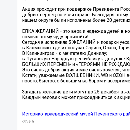
Акция проходит при поддержке Президента Росс
добрых сердец по всей стране. Благодаря этому 
нашем округе были исполнены более 20 детских
ЕЛКА ЖЕЛАНИЙ - это вера и надежда детей в но
помочь этому чуду произойти!
Сегодня я исполнила 5 ЖЕЛАНИЙ и подарки уеха
в Калмыкию, где их получат Сарина, Олана, Тория
В Калининград - к мечтателю Даниилу;
в Луганскую Народную республику к девушке Кр
БОЛЬШИХ ПЕРЕМЕН» и «ГЕРОЯМИ НЕ РОЖДАЮТ
Это очень добрая акция и мне очень хочется , чт
Кстати, уважаемые ВОЛШЕБНИКИ, WB и ОZОН всем
просто, быстро, с большим выбором и ассортим
Загадать желание дети могут до 25 декабря, а ж
Каждый человек может присоединиться к акции 
Историко-краеведческий музей Печенгского ра
55