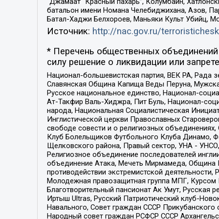
“Джамаат “Красный пахарь”, Колумбайн, Хатлонск
батальон имени Номана Челебиджихана, Азов, Па
Батал-Хаджи Белхороев, Маньяки Культ Убийц, М
Источник:
http://nac.gov.ru/terroristichesk
* Перечень общественных объединений 
силу решение о ликвидации или запрете
Национал-большевистская партия, ВЕК РА, Рада 
Славянская Община Капища Веды Перуна, Мужская
Русское национальное единство, Национал-социа
Ат-Такфир Валь-Хиджра, Пит Буль, Национал-соц
народа, Национальная Социалистическая Инициат
Инглистической церкви Православных Староверов
свободе совести и о религиозных объединениях,
Клуб Болельщиков Футбольного Клуба Динамо, Фа
Щелковского района, Правый сектор, УНА - УНСО, У
Религиозное объединение последователей инглии
объединение Атака, Мечеть Мирмамеда, Община К
противодействии экстремистской деятельности, 
Молодежная правозащитная группа МПГ, Курсом П
Благотворительный пансионат Ак Умут, Русская ре
Иртыш Ultras, Русский Патриотический клуб-Нов
Навального, Совет граждан СССР Прикубанского 
Народный совет граждан РСФСР СССР Архангельск