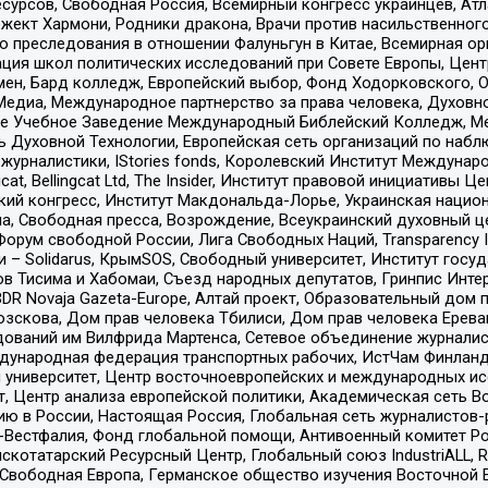
рсов, Свободная Россия, Всемирный конгресс украинцев, Атла
ект Хармони, Родники дракона, Врачи против насильственного
ию преследования в отношении Фалуньгун в Китае, Всемирная о
ация школ политических исследований при Совете Европы, Цен
мен, Бард колледж, Европейский выбор, Фонд Ходорковского,
едиа, Международное партнерство за права человека, Духовно
ое Учебное Заведение Международный Библейский Колледж, М
ь Духовной Технологии, Европейская сеть организаций по наб
урналистики, IStories fonds, Королевский Институт Между
gcat, Bellingcat Ltd, The Insider, Институт правовой инициатив
инский конгресс, Институт Макдональда-Лорье, Украинская нац
, Свободная пресса, Возрождение, Всеукраинский духовный цен
орум свободной России, Лига Свободных Наций, Transparеncy I
– Solidarus, КрымSOS, Свободный университет, Институт госу
в Тисима и Хабомаи, Съезд народных депутатов, Гринпис Инте
DR Novaja Gazeta-Europe, Алтай проект, Образовательный дом 
зскова, Дом прав человека Тбилиси, Дом прав человека Ерева
едований им Вилфрида Мартенса, Сетевое объединение журнали
Международная федерация транспортных рабочих, ИстЧам Финлан
й университет, Центр восточноевропейских и международных и
, Центр анализа европейской политики, Академическая сеть Во
ю в России, Настоящая Россия, Глобальная сеть журналистов
естфалия, Фонд глобальной помощи, Антивоенный комитет России,
татарский Ресурсный Центр, Глобальный союз IndustriALL, Russi
 Свободная Европа, Германское общество изучения Восточной 