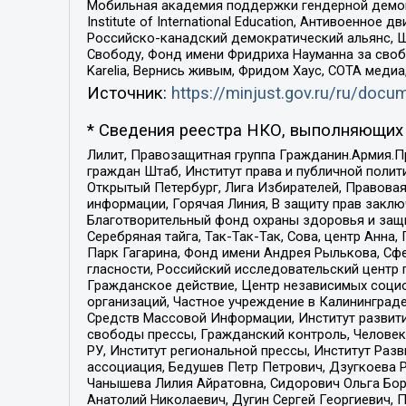
Мобильная академия поддержки гендерной демократи
Institute of International Education, Антивоенн
Российско-канадский демократический альянс, 
Свободу, Фонд имени Фридриха Науманна за свобо
Karelia, Вернись живым, Фридом Хаус, СОТА меди
Источник:
https://minjust.gov.ru/ru/doc
* Сведения реестра НКО, выполняющих 
Лилит, Правозащитная группа Гражданин.Армия.П
граждан Штаб, Институт права и публичной поли
Открытый Петербург, Лига Избирателей, Правова
информации, Горячая Линия, В защиту прав закл
Благотворительный фонд охраны здоровья и защи
Серебряная тайга, Так-Так-Так, Сова, центр Анн
Парк Гагарина, Фонд имени Андрея Рылькова, Сф
гласности, Российский исследовательский центр 
Гражданское действие, Центр независимых соци
организаций, Частное учреждение в Калининград
Средств Массовой Информации, Институт развити
свободы прессы, Гражданский контроль, Человек
РУ, Институт региональной прессы, Институт Ра
ассоциация, Бедушев Петр Петрович, Дзугкоева 
Чанышева Лилия Айратовна, Сидорович Ольга Бори
Анатолий Николаевич, Дугин Сергей Георгиевич, 