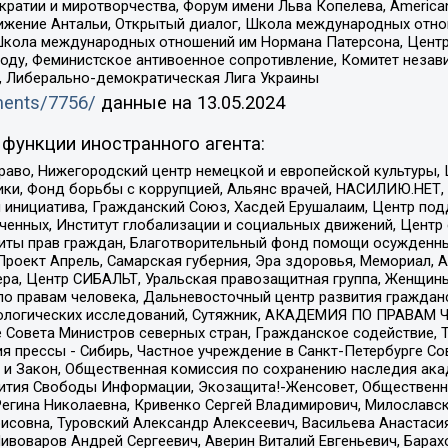
и и миротворчества, Форум имени Льва Копелева, American Counci
ое движение Антальи, Открытый диалог, Школа международных отн
Школа международных отношений им Нормана Патерсона, Центр
ду, Феминистское антивоенное сопротивление, Комитет независ
а, Либерально-демократическая Лига Украины
uments/7756/
данные на
13.05.2024
функции иностранного агента:
раво, Нижегородский центр немецкой и европейской культуры,
тики, Фонд борьбы с коррупцией, Альянс врачей, НАСИЛИЮ.НЕТ,
я инициатива, Гражданский Союз, Хасдей Ерушалаим, Центр по
юченных, Институт глобализации и социальных движений, Цент
ты прав граждан, Благотворительный фонд помощи осужденным
а, Проект Апрель, Самарская губерния, Эра здоровья, Мемориал
ера, Центр СИБАЛЬТ, Уральская правозащитная группа, Женщины
по правам человека, Дальневосточный центр развития гражданс
ологических исследований, Сутяжник, АКАДЕМИЯ ПО ПРАВАМ Ч
е Совета Министров северных стран, Гражданское содействие,
я прессы - Сибирь, Частное учреждение в Санкт-Петербурге С
 и Закон, Общественная комиссия по сохранению наследия ак
звития Свободы Информации, Экозащита!-Женсовет, Общественн
Регина Николаевна, Кривенко Сергей Владимирович, Милославс
совна, Туровский Александр Алексеевич, Васильева Анастасия
Пивоваров Андрей Сергеевич, Аверин Виталий Евгеньевич, Бара