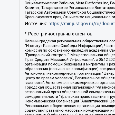
Социалистических Районов, Meta Platforms Inc, 
Комитет, Татарстанское Региональное Всетатар
Татарской Автономной Советской Социалистическ
Красноярского края, Этническое национальное о
Источник:
https://minjust.gov.ru/ru/doc
* Реестр иностранных агентов:
Калининградская региональная общественная организация "Экозащита!-Женсовет", Фонд содействия защите прав и свобод граждан "Общественный вердикт", Фонд "Институт Развития Свободы Информации", Частное учреждение "Информационное агентство МЕМО. РУ", Региональная общественная организация "Общественная комиссия по сохранению наследия академика Сахарова", Фонд поддержки свободы прессы, Санкт-Петербургская общественная правозащитная организация "Гражданский контроль", Межрегиональная общественная организация "Информационно-просветительский центр "Мемориал", Региональный Фонд "Центр Защиты Прав Средств Массовой Информации", с 05.12.2023 Фонд "Центр Защиты Прав Средств массовой информации", Региональная общественная благотворительная организация помощи беженцам и мигрантам "Гражданское содействие", Негосударственное образовательное учреждение дополнительного профессионального образования (повышение квалификации) специалистов "АКАДЕМИЯ ПО ПРАВАМ ЧЕЛОВЕКА", Свердловская региональная общественная организация "Сутяжник", Автономная некоммерческая организация "Центр независимых социологических исследований", Союз общественных объединений "Российский исследовательский центр по правам человека", Региональное общественное учреждение научно-информационный центр "МЕМОРИАЛ", Некоммерческая организация "Фонд защиты гласности", Автономная некоммерческая организация "Институт прав человека", Городская общественная организация "Екатеринбургское общество "МЕМОРИАЛ", Городская общественная организация "Рязанское историко-просветительское и правозащитное общество "Мемориал" (Рязанский Мемориал), Челябинский региональный орган общественной самодеятельности – женское общественное объединение "Женщины Евразии", Челябинский региональный орган общественной самодеятельности "Уральская правозащитная группа", Фонд содействия защите здоровья и социальной справедливости имени Андрея Рылькова, Автономная Некоммерческая Организация "Аналитический Центр Юрия Левады", Автономная некоммерческая организация социальной поддержки населения "Проект Апрель", Региональная общественная организация помощи женщинам и детям, находящимся в кризисной ситуации "Информационно-методический центр "Анна", Фонд содействия развитию массовых коммуникаций и правовому просвещению "Так-так-Так", Фонд содействия устойчивому развитию "Серебряная тайга", Свердловский региональный общественный фонд социальных проектов "Новое время", "Idel.Реалии", Кавказ.Реалии, Крым.Реалии, Телеканал Настоящее Время, Татаро-башкирская служба Радио Свобода (Azatliq Radiosi), Радио Свободная Европа/Радио Свобода (PCE/PC), "Сибирь.Реалии", "Фактограф", Благотворительный фонд помощи осужденным и их семьям, Автономная некоммерческая организация "Институт глобализации и социальных движений", Фонд "В защиту прав заключенных", Частное учреждение "Центр поддержки и содействия развитию средств массовой информации", Пензенский региональный общественный благотворительный фонд "Гражданский союз", "Север.Реалии", Некоммерческая организация Фонд "Правовая инициатива", 