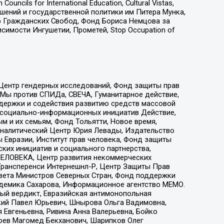
ls for International Education, Cultural Vistas,
ошений и государственной политики им Питера Мунка,
 Гражданских Свобод, Фонд Бориса Немцова за
имости Ингушетии, Прометей, Stop Occupation of
 Центр гендерных исследований, Фонд защиты прав
 Мы против СПИДа, СВЕЧА, Гуманитарное действие,
ддержки и содействия развитию средств массовой
р социально-информационных инициатив Действие,
 и их семьям, Фонд Тольятти, Новое время,
, Аналитический Центр Юрия Левады, Издательство
 Евразии, Институт прав человека, Фонд защиты
ких инициатив и социального партнерства,
ЕЛОВЕКА, Центр развития некоммерческих
 Трансперенси Интернешнл-Р, Центр Защиты Прав
овета Министров Северных Стран, Фонд поддержки
адемика Сахарова, Информационное агентство МЕМО.
ый вердикт, Евразийская антимонопольная
кий Павел Юрьевич, Шнырова Ольга Вадимовна,
 Евгеньевна, Ривина Анна Валерьевна, Бойко
хоев Магомед Бекханович, Шарипков Олег