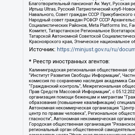
Благотворительный пансионат Ак Умут, Русская ре
Иртыш Ultras, Русский Патриотический клуб-Нов
Навального, Совет граждан СССР Прикубанского 
Народный совет граждан РСФСР СССР Архангельск
Социалистических Районов, Meta Platforms Inc, 
Комитет, Татарстанское Региональное Всетатар
Татарской Автономной Советской Социалистическ
Красноярского края, Этническое национальное о
Источник:
https://minjust.gov.ru/ru/doc
* Реестр иностранных агентов:
Калининградская региональная общественная организация "Экозащита!-Женсовет", Фонд содействия защите прав и свобод граждан "Общественный вердикт", Фонд "Институт Развития Свободы Информации", Частное учреждение "Информационное агентство МЕМО. РУ", Региональная общественная организация "Общественная комиссия по сохранению наследия академика Сахарова", Фонд поддержки свободы прессы, Санкт-Петербургская общественная правозащитная организация "Гражданский контроль", Межрегиональная общественная организация "Информационно-просветительский центр "Мемориал", Региональный Фонд "Центр Защиты Прав Средств Массовой Информации", с 05.12.2023 Фонд "Центр Защиты Прав Средств массовой информации", Региональная общественная благотворительная организация помощи беженцам и мигрантам "Гражданское содействие", Негосударственное образовательное учреждение дополнительного профессионального образования (повышение квалификации) специалистов "АКАДЕМИЯ ПО ПРАВАМ ЧЕЛОВЕКА", Свердловская региональная общественная организация "Сутяжник", Автономная некоммерческая организация "Центр независимых социологических исследований", Союз общественных объединений "Российский исследовательский центр по правам человека", Региональное общественное учреждение научно-информационный центр "МЕМОРИАЛ", Некоммерческая организация "Фонд защиты гласности", Автономная некоммерческая организация "Институт прав человека", Городская общественная организация "Екатеринбургское общество "МЕМОРИАЛ", Городская общественная организация "Рязанское историко-просветительское и правозащитное общество "Мемориал" (Рязанский Мемориал), Челябинский региональный орган общественной самодеятельности – женское общественное объединение "Женщины Евразии", Челябинский региональный орган общественной самодеятельности "Уральская правозащитная группа", Фонд содействия защите здоровья и социальной справедливости имени Андрея Рылькова, Автономная Некоммерческая Организация "Аналитический Центр Юрия Левады", Автономная некоммерческая организация социальной поддержки населения "Проект Апрель", Региональная общественная организация помощи женщинам и детям, находящимся в кризисной ситуации "Информационно-методический центр "Анна", Фонд содействия развитию массовых коммуникаций и правовому просвещению "Так-так-Так", Фонд содействия устойчивому развитию "Серебряная тайга", Свердловский региональный общественный фонд социальных проектов "Новое время", "Idel.Реалии", Кавказ.Реалии, Крым.Реалии, Телеканал Настоящее Время, Татаро-башкирская служба Радио Свобода (Azatliq Radiosi), Радио Свободная Европа/Радио Свобода (PCE/PC), "Сибирь.Реалии", "Фактограф", Благотворительный фонд помощи осужденным и их семьям, Автономная некоммерческая организация "Институт глобализации и социальных движений", Фонд "В защиту прав заключенных", Частное учреждение "Центр поддержки и содействия развитию средств массовой информации", Пензенский региональный общественный благотворительный фонд "Гражданский союз", "Север.Реалии", Некоммерческая организация Фонд "Правовая инициатива", 