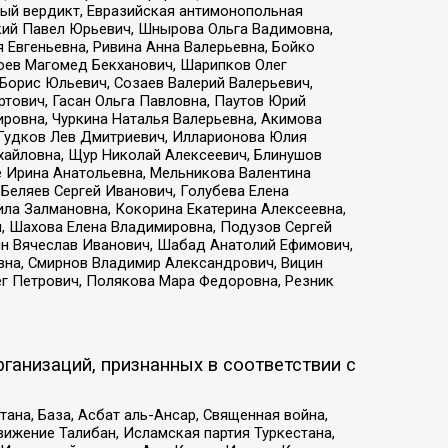
ый вердикт, Евразийская антимонопольная
кий Павел Юрьевич, Шнырова Ольга Вадимовна,
 Евгеньевна, Ривина Анна Валерьевна, Бойко
хоев Магомед Бекханович, Шарипков Олег
Борис Юльевич, Созаев Валерий Валерьевич,
тович, Гасан Ольга Павловна, Паутов Юрий
ровна, Чуркина Наталья Валерьевна, Акимова
 Гудков Лев Дмитриевич, Илларионова Юлия
ихайловна, Щур Николай Алексеевич, Блинушов
е Ирина Анатольевна, Мельникова Валентина
Беляев Сергей Иванович, Голубева Елена
ила Залмановна, Кокорина Екатерина Алексеевна,
, Шахова Елена Владимировна, Подузов Сергей
ин Вячеслав Иванович, Шабад Анатолий Ефимович,
вна, Смирнов Владимир Александрович, Вицин
ег Петрович, Полякова Мара Федоровна, Резник
ганизаций, признанных в соответствии с
на, База, Асбат аль-Ансар, Священная война,
ижение Талибан, Исламская партия Туркестана,