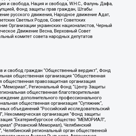
я и свобода, Нация и свобода, W.H.С., Фалунь Дафа,
рупцией, Фонд защиты прав граждан, Штабы
ение русского движения, Народное движение Адат,
етских Светлых Родов, Совет Советских
ение Организации украинских националистов, Черный
ическое Движение Весна, Верховный Совет
ельный комитет совета народных депутатов
ции социально-правовых программ "Лилит", Дальневосточное общественное движение "Маяк", Санкт-Петербургская ЛГБТ-инициативная группа "Выход", Инициативная группа ЛГБТ+ "Реверс", Алексеев Андрей Викторович, Бекбулатова Таисия Львовна, Беляев Иван Михайлович, Владыкина Елена Сергеевна, Гельман Марат Александрович, Никульшина Вероника Юрьевна, Толоконникова Надежда Андреевна, Шендерович Виктор Анатольевич, Общество с ограниченной ответственностью "Данное сообщение", Общество с ограниченной ответственностью Издательский дом "Новая глава", Айнбиндер Александра Александровна, Московский комьюнити-центр для ЛГБТ+инициатив, Благотворительный фонд развития филантропии, Deutsche Welle (Германия, Kurt-Schumacher-Strasse 3, 53113 Bonn), Борзунова Мария Михайловна, Воробьев Виктор Викторович, Голубева Анна Львовна, Константинова Алла Михайловна, Малкова Ирина Владимировна, Мурадов Мурад Абдулгалимович, Осетинская Елизавета Николаевна, Понасенков Евгений Николаевич, Ганапольский Матвей Юрьевич, Киселев Евгений Алексеевич, Борухович Ирина Григорьевна, Дремин Иван Тимофеевич, Дубровский Дмитрий Викторович, Красноярская региональная общественная организация поддержки и развития альтернативных образовательных технологий и межкультурных коммуникаций "ИНТЕРРА", Маяковская Екатерина Алексеевна, Фейгин Марк Захарович, Филимонов Андрей Викторович, Дзугкоева Регина Николаевна, Доброхотов Роман Александрович, Дудь Юрий Александрович, Елкин Сергей Владимирович, Кругликов Кирилл Игоревич, Сабунаева Мария Леонидовна, Семенов Алексей Владимирович, Шаинян Карен Багратович, Шульман Екатерина Михайловна, Асафьев Артур Валерьевич, Вахштайн Виктор Семенович, Венедиктов Алексей Алексеевич, Лушникова Екатерина Евгеньевна, Волков Леонид Михайлович, Невзоров Александр Глебович, Пархоменко Сергей Борисович, Сироткин Ярослав Николаевич, Кара-Мурза Владимир Владимирович, Баранова Наталья Владимировна, Гозман Леонид Яковлевич, Кагарлицкий Борис Юльевич, Климарев Михаил Валерьевич, Милов Владимир Станиславович, Автономная некоммерческая организация Краснодарский центр современного искусства "Типография", Моргенштерн Алишер Тагирович, Соболь Любовь Эдуардовна, Общество с ограниченной ответственностью "ЛИЗА НОРМ", Каспаров Гарри Кимович, Ходорковский Михаил Борисович, Общество с ограниченной ответственностью "Апрельские тезисы", Данилович Ирина Брониславовна, Кашин Олег Владимирович, Петров Николай Владимирович, Пивоваров Алексей Владимирович, Соколов Михаил Владимирович, Цветкова Юлия Владимировна, Чичваркин Евгений Александрович, Комитет против пыток/Команда против пыток, Общество с ограниченной ответственностью "Первый научный", Общество с ограниченной ответственностью "Вертолет и ко", Белоцерковская Вероника Борисовна, Кац Максим Евгеньевич, Лазарева Татьяна Юрьевна, Шаведдинов Руслан Табризович, Яшин Илья Валерьевич, Общество с ограниченной ответственностью "Иноагент ААВ", Алешковский Дмитрий Петрович, Альбац Евгения Марковна, Быков Дмитрий Львович, Галямина Юлия Евгеньевна, Лойко Сергей Леонидович, Мартынов Кирилл Константинович, Медведев Сергей Александрович, Крашенинников Федор Геннадиевич, Гордеева Катерина Вл