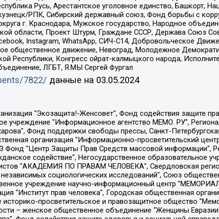
спублика Русь, Арестантское уголовное единство, Башкорт, Наци
окузнецк/РПК, Сибирский державный союз, Фонд борьбы с кор
округа г. Краснодара, Мужское государство, Народное объедин
ой области, Проект Штурм, Граждане СССР, Держава Союз Сов
Facebook, Instagram, WhatsApp, СИЧ-С14, Добровольческое Движ
ское общественное движение, Невоград, Молодежное Демократ
ой Республики, Конгресс ойрат-калмыцкого народа, Исполнит
бъединение, ЛГБТ, Я.МЫ Сергей Фургал
uments/7822/
данные на
03.05.2024
Общество с ограниченной ответственностью "Радио Свободная Европа/Радио Свобода", Чешское информационное агентство "MEDIUM-ORIENT", Красноярская региональная общественная организация "Мы против СПИДа", Камалягин Денис Николаевич, Маркелов Сергей Евгеньевич, Пономарев Лев Александрович, Савицкая Людмила Алексеевна, Автономная некоммерческая организация "Центр по работе с проблемой насилия "НАСИЛИЮ.НЕТ", Межрегиональный профессиональный союз работников здравоохранения "Альянс врачей", Юридическое лицо, зарегистрированное в Латвийской Республике, SIA "Medusa Project" (регистрационный номер 40103797863, дата регистрации 10.06.2014), Некоммерческая организация "Фонд по борьбе с коррупцией", Автономная некоммерческая организация "Институт права и публичной политики", Баданин Роман Сергеевич, Гликин Максим Александрович, Железнова Мария Михайловна, Лукьянова Юлия Сергеевна, Маетная Елизавета Витальевна, Маняхин Петр Борисович, Чуракова Ольга Владимировна, Ярош Юлия Петровна, Юридическое лицо "The Insider SIA", зарегистрированное в Риге, Латвийская Республика (дата регистрации 26.06.2015), являющееся администратором доменного имени интернет-издания "The Insider SIA", https://theins.ru, Постернак Алексей Евгеньевич, Рубин Михаил Аркадьевич, Анин Роман Александрович, Юридическое лицо Istories fonds, зарегистрированное в Латвийской Республике (регистрационный номер 50008295751, дата регистрации 24.02.2020), Великовский Дмитрий Александрович, Долинина Ирина Николаевна, Мароховская Алеся Алексеевна, Шлейнов Роман Юрьевич, Шмагун Олеся Валентиновна, Общество с ограниченной ответственностью "Альтаир 2021", Общество с ограниченной ответственностью "Вега 2021", Общество с ограниченной ответственностью "Главный редактор 2021", Общество с ограниченной ответственностью "Ромашки монолит", Важенков Артем Валерьевич, Ивановская областная общественная организация "Центр гендерных исследований", Гурман Юрий Альбертович, Медиапроект "ОВД-Инфо", Егоров Владимир Владимирович, Жилинский Владимир Александрович, Общество с ограниченной ответственностью "ЗП", Иванова София Юрьевна, Карезина Инна Павловна, Кильтау Екатерина Викторовна, Петров Алексей Викторович, Пискунов Сергей Евгеньевич, Смирнов Сергей Сергеевич, Тихонов Михаил Сергеевич, Общество с ограниченной ответственностью "ЖУРНАЛИСТ-ИНОСТРАННЫЙ АГЕНТ", Арапова Галина Юрьевна, Вольтская Татьяна Анатольевна, Американская компания "Mason G.E.S. Anonymous Foundation" (США), являющаяся владельцем интернет-издания https://mnews.world/, Компания "Stichting Bellingcat", зарегистрированная в Нидерландах (дата регистрации 11.07.2018), Захаров Андрей Вячеславович, Клепиковская Екатерина Дмитриевна, Общество с ограниченной ответственностью "МЕМО", Перл Роман Александрович, Симонов Евгений Алексеевич, Соловьева Елена Анатольевна, Сотников Даниил Владимирович, Сурначева Елизавета Дмитриевна, Автономная некоммерческая организация по защите прав человека и информированию населения "Якутия – Наше Мнение", Общество с ограниченной ответственностью "Москоу диджитал медиа", с 26.01.2023 Общество с ограниченной ответственностью "Чайка Белые сады", Ветошкина Валерия Валерьевна, Заговора Максим Александрович, Межрегиональное общественное движение "Российская ЛГБТ - сеть", Оленичев Максим Владимирович, Павлов Иван Юрьевич, Скворцова Елена Сергеевна, Общество с ограниченной ответственностью "Как бы инагент", Кочетков Игорь Викторович, Общество с ограниченной ответственностью "Честные выборы", Еланчик Олег Александрович, Общество с ограниченной ответственностью "Нобелевский призыв", Гималова Регина Эмилевна, Григорьев Андрей Валерьевич, Григорьева Алина Александровна, Ассоциация по содействию защите прав призывников, альтернативнослужащих и военнослужащих "Правозащитная группа "Гражданин.Армия.Право", Хисамова Регина Фаритовна, Автономная некоммерческая организация по реализа