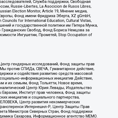
-расследователей, Служба поддержки, Свободная
 Russie-Libertes, La Asocicion de Rusos Libres,
an Election Monitor, Article 19, Мнение медиа,
Европы, Фонд имени Фридриха Эберта, XZ gGmbH,
ls for International Education, Cultural Vistas,
ошений и государственной политики им Питера Мунка,
 Гражданских Свобод, Фонд Бориса Немцова за
имости Ингушетии, Прометей, Stop Occupation of
 Центр гендерных исследований, Фонд защиты прав
 Мы против СПИДа, СВЕЧА, Гуманитарное действие,
ддержки и содействия развитию средств массовой
р социально-информационных инициатив Действие,
 и их семьям, Фонд Тольятти, Новое время,
, Аналитический Центр Юрия Левады, Издательство
 Евразии, Институт прав человека, Фонд защиты
ких инициатив и социального партнерства,
ЕЛОВЕКА, Центр развития некоммерческих
 Трансперенси Интернешнл-Р, Центр Защиты Прав
овета Министров Северных Стран, Фонд поддержки
адемика Сахарова, Информационное агентство МЕМО.