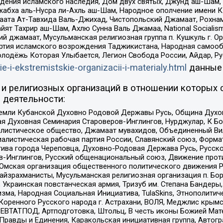
ения исламского наследия, Дом двух святых, Джунд аш-Шам, 
жабха аль-Нусра ли-Ахль аш-Шам, Народное ополчение имени К.
ата Ат-Тавхида Валь-Джихад, Чистопольский Джамаат, Рохнам
ят Тахрир аш-Шам, Ахлю Сунна Валь Джамаа, National Socialism
ий джамаат, Мусульманская религиозная группа п. Кушкуль г. 
ртия исламского возрождения Таджикистана, Народная самооб
олодёжь Которая Улыбается, Легион Свобода России, Айдар, Р
ie-i-ekstremistskie-organizacii-i-materialy.html
данные
и религиозных организаций в отношении которых 
 деятельности:
земли Кубанской Духовно Родовой Державы Русь, Община Духо
 Духовная Семинария Староверов-Инглингов, Нурджулар, К Бо
листическое общество, Джамаат мувахидов, Объединенный Вил
иалистическая рабочая партия России, Славянский союз, Форма
ива города Череповца, Духовно-Родовая Держава Русь, Русск
-Инглингов, Русский общенациональный союз, Движение против
 Омская организация общественного политического движения Р
йзрахманисты, Мусульманская религиозная организация п. Бо
краинская повстанческая армия, Тризуб им. Степана Бандеры, Бр
зма, Народная Социальная Инициатива, TulaSkins, Этнополитич
оренного Русского народа г. Астрахани, ВОЛЯ, Меджлис крымс
РЕВТАТПОД, Артподготовка, Штольц, В честь иконы Божией Мате
равды и Единения, Каракольская инициативная группа, Автогра