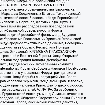
общество, Американо-российский фонд по
 MEDIA DEVELOPMENT INVESTMENT FUND,
 регионального сотрудничества, Европейская
 Маршалла Соединенных Штатов, Тихоокеанский
нтический совет, Человек в беде, Европейский
 извлечения органов, Фалунь Дафа, Друзья
рганизация по расследованию преследований
тр либеральной современности, Форум
 Оксфордский российский фонд, Фонд Будущее
е Управление Евангельских Христиан Украинской
еждународное христианское движение, Всемирный
людению за выборами, Республика Польша,
народных Отношений, КРИМСЬКА ПРАВОЗАХИСНА
ы Центральной и Восточной Европы, Фонд Открытой
иональная федерация Канады, Декабристы,
тр , Риддл, Русский антивоенный комитет в
nternational, Форум Свободных Народов ПостРоссии,
дарственного управления, Форум гражданского
рнешнл, Фонд борьбы с коррупцией Инк, Завет
прав человека Чернигов, Фонд Дом Прав Человека,
н, Дом прав человека Крым, Центр дикого лосося,
стов расследователей, АЛЛАТРА, За свободную
д, Гудзоновский институт, Фонд Демократического
сследований, Общество Сторожевой башни, Библии и
сточная Европа, Российский комитет действия,