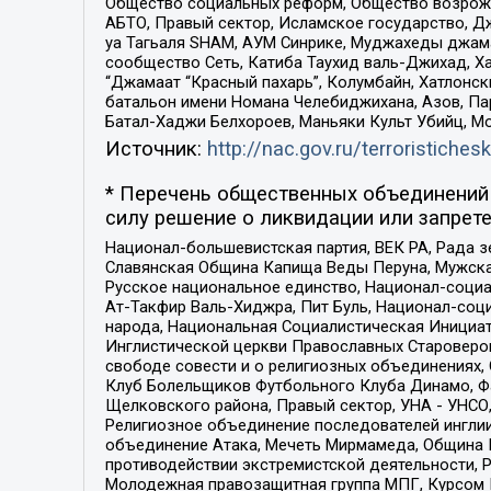
Общество социальных реформ, Общество возрожд
АБТО, Правый сектор, Исламское государство, Д
уа Тагьаля SHAM, АУМ Синрике, Муджахеды джама
сообщество Сеть, Катиба Таухид валь-Джихад, Хай
“Джамаат “Красный пахарь”, Колумбайн, Хатлонск
батальон имени Номана Челебиджихана, Азов, Па
Батал-Хаджи Белхороев, Маньяки Культ Убийц, М
Источник:
http://nac.gov.ru/terroristichesk
* Перечень общественных объединений 
силу решение о ликвидации или запрете
Национал-большевистская партия, ВЕК РА, Рада 
Славянская Община Капища Веды Перуна, Мужская
Русское национальное единство, Национал-социа
Ат-Такфир Валь-Хиджра, Пит Буль, Национал-соц
народа, Национальная Социалистическая Инициат
Инглистической церкви Православных Староверов
свободе совести и о религиозных объединениях,
Клуб Болельщиков Футбольного Клуба Динамо, Фа
Щелковского района, Правый сектор, УНА - УНСО, У
Религиозное объединение последователей инглии
объединение Атака, Мечеть Мирмамеда, Община К
противодействии экстремистской деятельности, 
Молодежная правозащитная группа МПГ, Курсом П