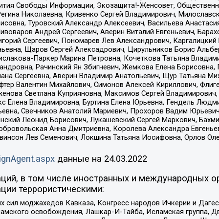
звития Свободы Информации, Экозащита!-Женсовет, Общественн
Регина Николаевна, Кривенко Сергей Владимирович, Милославс
совна, Туровский Александр Алексеевич, Васильева Анастасия
Пивоваров Андрей Сергеевич, Аверин Виталий Евгеньевич, Бара
горий Сергеевич, Пономарев Лев Александрович, Каргалицкий 
ньевна, Щаров Сергей Алексадрович, Цирульников Борис Альбер
ислакова-Паркер Марина Петровна, Кочеткова Татьяна Владими
сандровна, Рачинский Ян Збигневич, Жемкова Елена Борисовна,
лана Сергеевна, Аверин Владимир Анатольевич, Щур Татьяна М
фтер Валентин Михайлович, Симонов Алексей Кириллович, Флиг
женова Светлана Куприяновна, Максимов Сергей Владимирович, 
кс Елена Владимировна, Буртина Елена Юрьевна, Гендель Людм
евна, Свечников Анатолий Мариевич, Прохоров Вадим Юрьевич
инский Леонид Борисович, Лукашевский Сергей Маркович, Бахм
Добровольская Анна Дмитриевна, Королева Александра Евгенье
евинсон Лев Семенович, Локшина Татьяна Иосифовна, Орлов Ол
ignAgent.aspx
данные на
24.03.2022
ций, в том числе иностранных и международных ор
ции террористическими:
ил моджахедов Кавказа, Конгресс народов Ичкерии и Дагеста
ламского освобождения, Лашкар-И-Тайба, Исламская группа, Дв