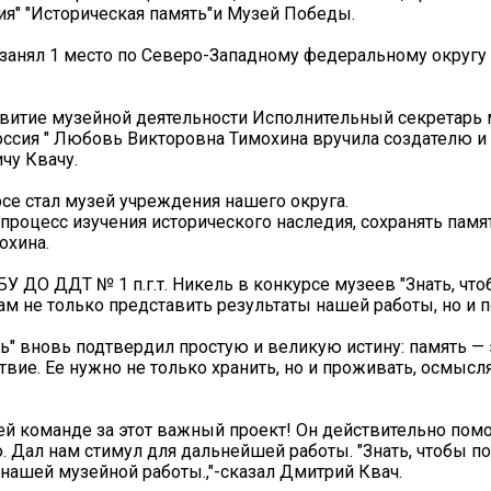
ия" "Историческая память"и Музей Победы.
 занял 1 место по Северо-Западному федеральному округу
азвитие музейной деятельности Исполнительный секретарь 
Россия " Любовь Викторовна Тимохина вручила создателю 
чу Квачу.
рсе стал музей учреждения нашего округа.
процесс изучения исторического наследия, сохранять памят
охина.
У ДО ДДТ № 1 п.г.т. Никель в конкурсе музеев "Знать, чт
м не только представить результаты нашей работы, но и 
ть" вновь подтвердил простую и великую истину: память — 
твие. Ее нужно не только хранить, но и проживать, осмысл
ей команде за этот важный проект! Он действительно пом
. Дал нам стимул для дальнейшей работы. "Знать, чтобы п
з нашей музейной работы.,"-сказал Дмитрий Квач.