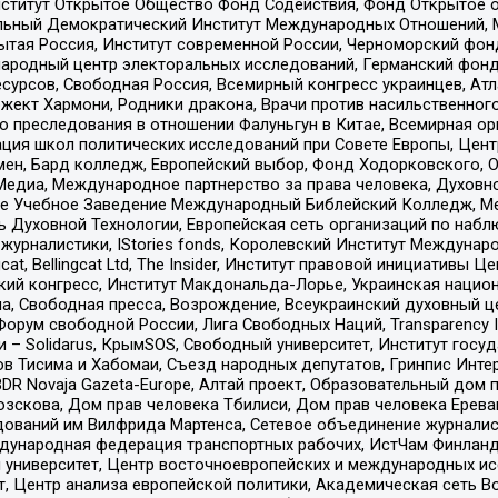
ститут Открытое Общество Фонд Содействия, Фонд Открытое 
альный Демократический Институт Международных Отношений,
тая Россия, Институт современной России, Черноморский фонд
родный центр электоральных исследований, Германский фонд
рсов, Свободная Россия, Всемирный конгресс украинцев, Атла
ект Хармони, Родники дракона, Врачи против насильственного
ию преследования в отношении Фалуньгун в Китае, Всемирная о
ация школ политических исследований при Совете Европы, Цен
мен, Бард колледж, Европейский выбор, Фонд Ходорковского,
едиа, Международное партнерство за права человека, Духовно
ое Учебное Заведение Международный Библейский Колледж, М
ь Духовной Технологии, Европейская сеть организаций по наб
урналистики, IStories fonds, Королевский Институт Между
gcat, Bellingcat Ltd, The Insider, Институт правовой инициатив
инский конгресс, Институт Макдональда-Лорье, Украинская нац
, Свободная пресса, Возрождение, Всеукраинский духовный цен
орум свободной России, Лига Свободных Наций, Transparеncy I
– Solidarus, КрымSOS, Свободный университет, Институт госу
в Тисима и Хабомаи, Съезд народных депутатов, Гринпис Инте
DR Novaja Gazeta-Europe, Алтай проект, Образовательный дом 
зскова, Дом прав человека Тбилиси, Дом прав человека Ерева
едований им Вилфрида Мартенса, Сетевое объединение журнали
Международная федерация транспортных рабочих, ИстЧам Финлан
й университет, Центр восточноевропейских и международных и
, Центр анализа европейской политики, Академическая сеть Во