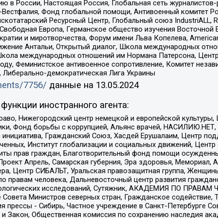
ю в России, Настоящая Россия, Глобальная сеть журналистов
естфалия, Фонд глобальной помощи, Антивоенный комитет России,
татарский Ресурсный Центр, Глобальный союз IndustriALL, Russi
 Свободная Европа, Германское общество изучения Восточной 
и и миротворчества, Форум имени Льва Копелева, American Counci
ое движение Антальи, Открытый диалог, Школа международных отн
Школа международных отношений им Нормана Патерсона, Центр
ду, Феминистское антивоенное сопротивление, Комитет независ
а, Либерально-демократическая Лига Украины
uments/7756/
данные на
13.05.2024
функции иностранного агента:
раво, Нижегородский центр немецкой и европейской культуры,
тики, Фонд борьбы с коррупцией, Альянс врачей, НАСИЛИЮ.НЕТ,
я инициатива, Гражданский Союз, Хасдей Ерушалаим, Центр по
юченных, Институт глобализации и социальных движений, Цент
ты прав граждан, Благотворительный фонд помощи осужденным
а, Проект Апрель, Самарская губерния, Эра здоровья, Мемориал
ера, Центр СИБАЛЬТ, Уральская правозащитная группа, Женщины
по правам человека, Дальневосточный центр развития гражданс
ологических исследований, Сутяжник, АКАДЕМИЯ ПО ПРАВАМ Ч
е Совета Министров северных стран, Гражданское содействие,
я прессы - Сибирь, Частное учреждение в Санкт-Петербурге С
 и Закон, Общественная комиссия по сохранению наследия ак