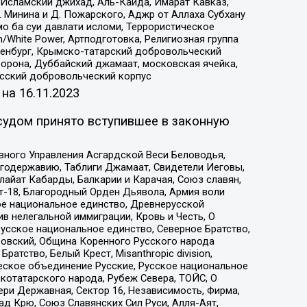
Исламский джихад, Аль-Каида, Имарат Кавказ,
 Минина и Д. Пожарского, Аджр от Аллаха Субхану
о ба суи давлати исломи, Террористическое
/White Power, Артподготовка, Религиозная группа
Оренбург, Крымско-татарский добровольческий
орона, Дуббайский джамаат, московская ячейка,
усский добровольческий корпус
 на
16.11.2023
судом принято вступившее в законную
вного Управления Асгардской Веси Беловодья,
годержавию, Таблиги Джамаат, Свидетели Иеговы,
айат Кабарды, Балкарии и Карачая, Союз славян,
т-18, Благородный Орден Дьявола, Армия воли
ое национальное единство, Древнерусской
 нелегальной иммиграции, Кровь и Честь, О
усское национальное единство, Северное Братство,
ровский, Община Коренного Русского народа
атство, Белый Крест, Misanthropic division,
еское объединение Русские, Русское национальное
котатарского народа, Рубеж Севера, ТОЙС, О
ри Державная, Сектор 16, Независимость, Фирма,
д Крю, Союз Славянских Сил Руси, Алля-Аят,