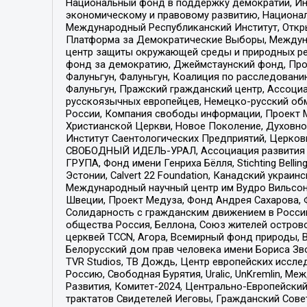
Национальный фонд в поддержку демократии, Ин
экономическому и правовому развитию, Национ
Международный Республиканский Институт, Откры
Платформа за Демократические Выборы, Междуна
центр защиты окружающей среды и природных ресу
фонд за демократию, Джеймстаунский фонд, Прож
Фалуньгун, Фалуньгун, Коалиция по расследован
Фалуньгун, Пражский гражданский центр, Ассоци
русскоязычных европейцев, Немецко-русский об
России, Компания свободы информации, Проект М
Христианской Церкви, Новое Поколение, Духовн
Институт Саентологических Предприятий, Церков
СВОБОДНЫЙ ИДЕЛЬ-УРАЛ, Ассоциация развития ж
ГРУПА, Фонд имени Генриха Бёлля, Stichting Bellin
Эстонии, Calvert 22 Foundation, Канадский укра
Международный научный центр им Вудро Вильсона
Швеции, Проект Медуза, Фонд Андрея Сахарова, Ф
Солидарность с гражданским движением в России 
общества Россия, Беллона, Союз жителей острово
церквей TCCN, Агора, Всемирный фонд природы, B
Белорусский дом прав человека имени Бориса Зво
TVR Studios, ТВ Дождь, Центр европейских иссл
Россию, Свободная Бурятия, Uralic, UnKremlin, 
Развития, Комитет-2024, Центрально-Европейски
трактатов Свидетелей Иеговы, Гражданский Совет