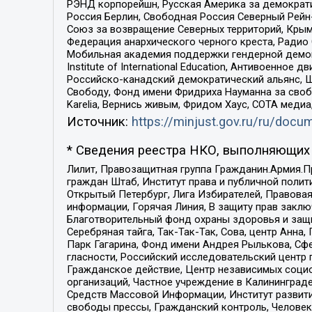
РЭНД корпорейшн, Русская Америка за демократи
Россия Берлин, Свободная Россия Северный Рейн-В
Союз за возвращение Северных территорий, Крымско
Федерация анархического черного креста, Радио
Мобильная академия поддержки гендерной демократи
Institute of International Education, Антивоенн
Российско-канадский демократический альянс, 
Свободу, Фонд имени Фридриха Науманна за свобо
Karelia, Вернись живым, Фридом Хаус, СОТА меди
Источник:
https://minjust.gov.ru/ru/doc
* Сведения реестра НКО, выполняющих 
Лилит, Правозащитная группа Гражданин.Армия.П
граждан Штаб, Институт права и публичной поли
Открытый Петербург, Лига Избирателей, Правова
информации, Горячая Линия, В защиту прав закл
Благотворительный фонд охраны здоровья и защи
Серебряная тайга, Так-Так-Так, Сова, центр Анн
Парк Гагарина, Фонд имени Андрея Рылькова, Сф
гласности, Российский исследовательский центр 
Гражданское действие, Центр независимых соци
организаций, Частное учреждение в Калининград
Средств Массовой Информации, Институт развити
свободы прессы, Гражданский контроль, Человек