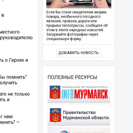
Если Вы стали свидетелем аварии,
 в
пожара, необычного погодного
явления, провала дороги или
прорыва теплотрассы, сообщите об
этом в ленте народных новостей.
местного
Загружайте фотографии через
и руководителю
специальную форму.
ДОБАВИТЬ НОВОСТЬ
ь о Героях и
обы помнить"
ПОЛЕЗНЫЕ РЕСУРСЫ
получить
это не только
ять и
ог нам
омнить" —