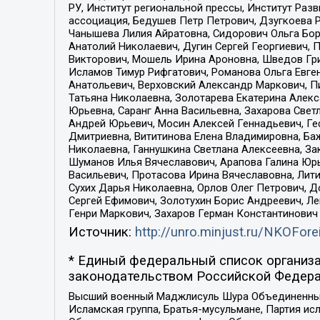
РУ, Институт региональной прессы, Институт Ра
ассоциация, Бедушев Петр Петрович, Дзугкоева 
Чанышева Лилия Айратовна, Сидорович Ольга Бори
Анатолий Николаевич, Дугин Сергей Георгиевич, 
Викторович, Мошель Ирина Ароновна, Шведов Гри
Исламов Тимур Рифгатович, Романова Ольга Евге
Анатольевич, Верховский Александр Маркович, П
Татьяна Николаевна, Золотарева Екатерина Алек
Юрьевна, Саранг Анна Васильевна, Захарова Свет
Андрей Юрьевич, Мосин Алексей Геннадьевич, Ге
Дмитриевна, Вититинова Елена Владимировна, Ба
Николаевна, Ганнушкина Светлана Алексеевна, За
Шуманов Илья Вячеславович, Арапова Галина Юрь
Васильевич, Протасова Ирина Вячеславовна, Лит
Сухих Дарья Николаевна, Орлов Олег Петрович, 
Сергей Ефимович, Золотухин Борис Андреевич, Л
Генри Маркович, Захаров Герман Константинович
Источник:
http://unro.minjust.ru/NKOFore
* Единый федеральный список организа
законодательством Российской Федера
Высший военный Маджлисуль Шура Объединенных с
Исламская группа, Братья-мусульмане, Партия ис