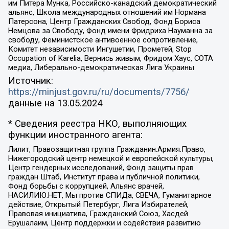
им Питера Мунка, Российско-канадский демократический
альянс, Школа международных отношений им Нормана
Патерсона, Центр Гражданских Свобод, Фонд Бориса
Немцова за Свободу, Фонд имени Фридриха Науманна за
свободу, Феминистское антивоенное сопротивление,
Комитет независимости Ингушетии, Прометей, Stop
Occupation of Karelia, Вернись живым, Фридом Хаус, СОТА
медиа, Либерально-демократическая Лига Украины
Источник:
https://minjust.gov.ru/ru/documents/7756/
данные на
13.05.2024
* Сведения реестра НКО, выполняющих
функции иностранного агента:
Лилит, Правозащитная группа Гражданин.Армия.Право,
Нижегородский центр немецкой и европейской культуры,
Центр гендерных исследований, Фонд защиты прав
граждан Штаб, Институт права и публичной политики,
Фонд борьбы с коррупцией, Альянс врачей,
НАСИЛИЮ.НЕТ, Мы против СПИДа, СВЕЧА, Гуманитарное
действие, Открытый Петербург, Лига Избирателей,
Правовая инициатива, Гражданский Союз, Хасдей
Ерушалаим, Центр поддержки и содействия развитию