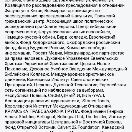
органов, Фалунь Дафа, Друзья Фалуньгун, Фалуньгун,
Коалиция по расследованию преследования в отношении
Фалуньгун в Китае, Всемирная организация по
расследованию преследований Фалуньгун, Пражский
гражданский центр, Ассоциация школ политических
исследований при Совете Европы, Центр либеральной
современности, Форум русскоязычных европейцев,
Немецко-русский обмен, Бард колледж, Европейский
выбор, Фонд Ходорковского, Оксфордский российский
фонд, Фонд Будущее России, Компания свободы
информации, Проект Медиа, Международное партнерство
за права человека, Духовное Управление Евангельских
Христиан Украинской Христианской Церкви, Новое
Поколение, Духовное Учебное Заведение Международный
Библейский Колледж, Международное христианское
движение, Всемирный Институт Саентологических
Предприятий, Церковь Духовной Технологии, Европейская
сеть организаций по наблюдению за выборами,
Республика Польша, СВОБОДНЫЙ ИДЕЛЬ-УРАЛ,
Ассоциация развития журналистики, IStories fonds,
Королевский Институт Международных Отношений,
КРИМСЬКА ПРАВОЗАХИСНА ГРУПА, Фонд имени Генриха
Бёлля, Stichting Bellingcat, Bellingcat Ltd, The Insider, Институт
правовой инициативы Центральной и Восточной Европы,
Фонд Открытой Эстонии, Calvert 22 Foundation, Канадский