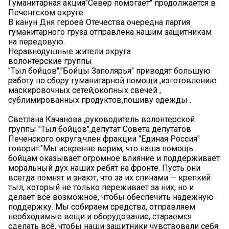
Гуманитарная акция"Север помогает" продолжается в
Печенгском округе.
В канун Дня героев Отечества очередна партия
гуманитарного груза отправлена нашим защитникам
на передовую.
Неравнодушные жители округа
волонтерские группы
"Тыл бойцов","Бойцы Заполярья" приводят большую
работу по сбору гуманитарной помощи ,изготовлению
маскировочных сетей,окопных свечей ,
сублимированных продуктов,пошиву одежды .
Светлана Качанова ,руководитель волонтерской
группы "Тыл бойцов",депутат Совета депутатов
Печенского округа,член фракции "Единая Россия"
говорит:"Мы искренне верим, что наша помощь
бойцам оказывает огромное влияние и поддерживает
моральный дух наших ребят на фронте. Пусть они
всегда помнят и знают, что за их спинами — крепкий
тыл, который не только переживает за них, но и
делает всё возможное, чтобы обеспечить надёжную
поддержку. Мы собираем средства, отправляем
необходимые вещи и оборудование, стараемся
сделать всё, чтобы наши защитники чувствовали себя