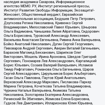
наследия академика Сахарова, Информационное
агентство МЕМО. РУ, Институт региональной прессы,
Институт Развития Свободы Информации, Экозащита!-
Женсовет, Общественный вердикт, Евразийская
антимонопольная ассоциация, Бедушев Петр Петрович,
Дзугкоева Регина Николаевна, Кривенко Сергей
Владимирович, Милославский Павел Юрьевич, Шнырова
Ольга Вадимовна, Чанышева Лилия Айратовна, Сидорович
Ольга Борисовна, Туровский Александр Алексеевич,
Васильева Анастасия Евгеньевна, Ривина Анна Валерьевна,
Бойко Анатолий Николаевич, Дугин Сергей Георгиевич,
Пивоваров Андрей Сергеевич, Аверин Виталий Евгеньевич,
Барахоев Магомед Бекханович, Шарипков Олег
Викторович, Мошель Ирина Ароновна, Шведов Григорий
Сергеевич, Пономарев Лев Александрович, Каргалицкий
Борис Юльевич, Созаев Валерий Валерьевич, Исламов
Тимур Рифгатович, Романова Ольга Евгеньевна, Щаров
Сергей Алексадрович, Цирульников Борис Альбертович,
Гасан Ольга Павловна, Паутов Юрий Анатольевич,
Верховский Александр Маркович, Пислакова-Паркер
Марина Петровна, Кочеткова Татьяна Владимировна,
Чуркина Наталья Валерьевна, Акимова Татьяна
Николаевна, Золотарева Екатерина Александровна,
Рачинский Ян Збигневич, Жемкова Елена Борисовна,
Гудков Лев Дмитриевич, Илларионова Юлия Юрьевна,