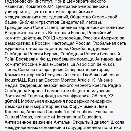
Гудзоновский институт, Фонд Демократического
Развития, Комитет-2024, Центрально-Европейский
университет, Центр восточноевропейских и
международных исследований, Общество Сторожевой
башни, Библии и трактатов Свидетелей Иеговы,
Гражданский Совет, Центр анализа европейской политики,
Академическая сеть Восточная Европа, Российский
комитет действия, РЭНД корпорейшн, Русская Америка за
демократию в России, Настоящая Россия, Глобальная сеть
журналистов-расследователей, Служба поддержки,
Свободная Россия Берлин, Свободная Россия Северный
Рейн-Вестфалия, Фонд глобальной помощи, Антивоенный
комитет России, Russie-Libertes, La Asocicion de Rusos
Libres, Союз за возвращение Северных территорий,
Крымскотатарский Ресурсный Центр, Глобальный союз
IndustriALL, Russian Election Monitor, Article 19, Мнение
медиа, Федерация анархического черного креста, Радио
Свободная Европа, Германское общество изучения
Восточной Европы, Фонд имени Фридриха Эберта, XZ
gGmbH, Мобильная академия поддержки гендерной
демократии и миротворчества, Форум имени Льва
Копелева, American Councils for International Education,
Cultural Vistas, Institute of International Education,
Антивоенное движение Антальи, Открытый диалог, Школа
международных отношений и государственной политики