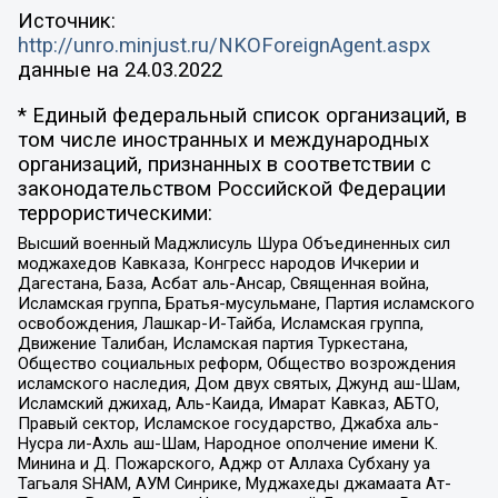
Источник:
http://unro.minjust.ru/NKOForeignAgent.aspx
данные на
24.03.2022
* Единый федеральный список организаций, в
том числе иностранных и международных
организаций, признанных в соответствии с
законодательством Российской Федерации
террористическими:
Высший военный Маджлисуль Шура Объединенных сил
моджахедов Кавказа, Конгресс народов Ичкерии и
Дагестана, База, Асбат аль-Ансар, Священная война,
Исламская группа, Братья-мусульмане, Партия исламского
освобождения, Лашкар-И-Тайба, Исламская группа,
Движение Талибан, Исламская партия Туркестана,
Общество социальных реформ, Общество возрождения
исламского наследия, Дом двух святых, Джунд аш-Шам,
Исламский джихад, Аль-Каида, Имарат Кавказ, АБТО,
Правый сектор, Исламское государство, Джабха аль-
Нусра ли-Ахль аш-Шам, Народное ополчение имени К.
Минина и Д. Пожарского, Аджр от Аллаха Субхану уа
Тагьаля SHAM, АУМ Синрике, Муджахеды джамаата Ат-