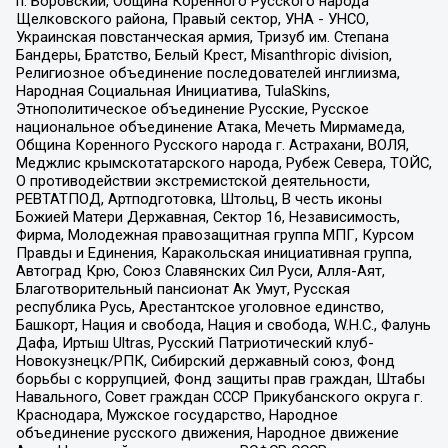
п. Боровский, Община Коренного Русского народа
Щелковского района, Правый сектор, УНА - УНСО,
Украинская повстанческая армия, Тризуб им. Степана
Бандеры, Братство, Белый Крест, Misanthropic division,
Религиозное объединение последователей инглиизма,
Народная Социальная Инициатива, TulaSkins,
Этнополитическое объединение Русские, Русское
национальное объединение Атака, Мечеть Мирмамеда,
Община Коренного Русского народа г. Астрахани, ВОЛЯ,
Меджлис крымскотатарского народа, Рубеж Севера, ТОЙС,
О противодействии экстремистской деятельности,
РЕВТАТПОД, Артподготовка, Штольц, В честь иконы
Божией Матери Державная, Сектор 16, Независимость,
Фирма, Молодежная правозащитная группа МПГ, Курсом
Правды и Единения, Каракольская инициативная группа,
Автоград Крю, Союз Славянских Сил Руси, Алля-Аят,
Благотворительный пансионат Ак Умут, Русская
республика Русь, Арестантское уголовное единство,
Башкорт, Нация и свобода, Нация и свобода, W.H.С., Фалунь
Дафа, Иртыш Ultras, Русский Патриотический клуб-
Новокузнецк/РПК, Сибирский державный союз, Фонд
борьбы с коррупцией, Фонд защиты прав граждан, Штабы
Навального, Совет граждан СССР Прикубанского округа г.
Краснодара, Мужское государство, Народное
объединение русского движения, Народное движение