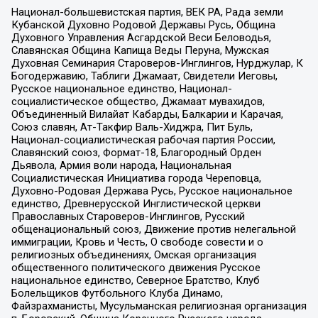
Национал-большевистская партия, ВЕК РА, Рада земли
Кубанской Духовно Родовой Державы Русь, Община
Духовного Управления Асгардской Веси Беловодья,
Славянская Община Капища Веды Перуна, Мужская
Духовная Семинария Староверов-Инглингов, Нурджулар, К
Богодержавию, Таблиги Джамаат, Свидетели Иеговы,
Русское национальное единство, Национал-
социалистическое общество, Джамаат мувахидов,
Объединенный Вилайат Кабарды, Балкарии и Карачая,
Союз славян, Ат-Такфир Валь-Хиджра, Пит Буль,
Национал-социалистическая рабочая партия России,
Славянский союз, Формат-18, Благородный Орден
Дьявола, Армия воли народа, Национальная
Социалистическая Инициатива города Череповца,
Духовно-Родовая Держава Русь, Русское национальное
единство, Древнерусской Инглистической церкви
Православных Староверов-Инглингов, Русский
общенациональный союз, Движение против нелегальной
иммиграции, Кровь и Честь, О свободе совести и о
религиозных объединениях, Омская организация
общественного политического движения Русское
национальное единство, Северное Братство, Клуб
Болельщиков Футбольного Клуба Динамо,
Файзрахманисты, Мусульманская религиозная организация