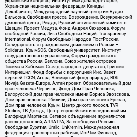
украинский конгресс, Институт Макдональда-Лорье,
Украинская национальная федерация Канады,
Декабристы, Международный научный центр им Вудро
Вильсона, Свободная пресса, Возрождение, Всеукраинский
духовный центр , Риддл, Русский антивоенный комитет в
Швеции, Проект Медуза, Фонд Андрея Сахарова, Форум
свободной России, Лига Свободных Наций, Transparеncy
International, Форум Свободных Народов ПостРоссии,
Солидарность с гражданским движением в России –
Solidarus, КрымSOS, Свободный университет, Институт
государственного управления, Форум гражданского
общества Россия, Беллона, Союз жителей островов
Тисима и Хабомаи, Съезд народных депутатов, Гринпис
Интернешнл, Фонд борьбы с коррупцией Инк, Завет
церквей TCCN, Агора, Всемирный фонд природы, BDR
Novaja Gazeta-Europe, Алтай проект, Образовательный дом
прав человека Чернигов, Фонд Дом Прав Человека,
Белорусский дом прав человека имени Бориса Звозскова,
Дом прав человека Тбилиси, Дом прав человека Ереван,
Дом прав человека Крым, Центр дикого лосося, TVR
Studios, ТВ Дождь, Центр европейских исследований им
Вилфрида Мартенса, Сетевое объединение журналистов
расследователей, АЛЛАТРА, За свободную Россию,
Свободная Бурятия, Uralic, UnKremlin, Международная
федерация транспортных рабочих, ИстЧам Финланд,