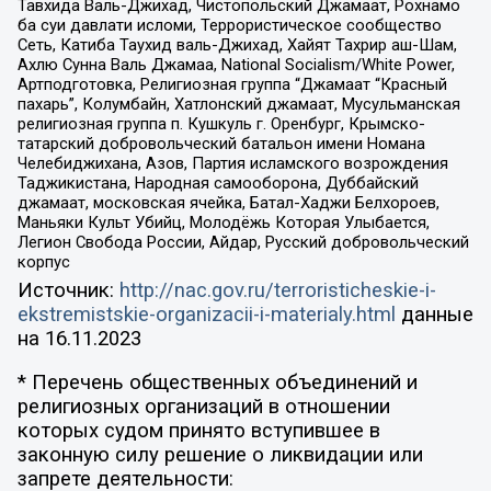
Тавхида Валь-Джихад, Чистопольский Джамаат, Рохнамо
ба суи давлати исломи, Террористическое сообщество
Сеть, Катиба Таухид валь-Джихад, Хайят Тахрир аш-Шам,
Ахлю Сунна Валь Джамаа, National Socialism/White Power,
Артподготовка, Религиозная группа “Джамаат “Красный
пахарь”, Колумбайн, Хатлонский джамаат, Мусульманская
религиозная группа п. Кушкуль г. Оренбург, Крымско-
татарский добровольческий батальон имени Номана
Челебиджихана, Азов, Партия исламского возрождения
Таджикистана, Народная самооборона, Дуббайский
джамаат, московская ячейка, Батал-Хаджи Белхороев,
Маньяки Культ Убийц, Молодёжь Которая Улыбается,
Легион Свобода России, Айдар, Русский добровольческий
корпус
Источник:
http://nac.gov.ru/terroristicheskie-i-
ekstremistskie-organizacii-i-materialy.html
данные
на
16.11.2023
* Перечень общественных объединений и
религиозных организаций в отношении
которых судом принято вступившее в
законную силу решение о ликвидации или
запрете деятельности: