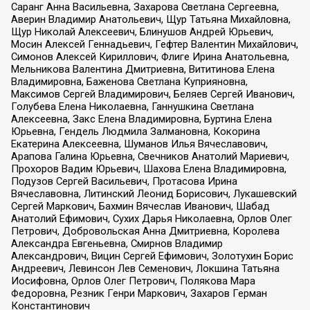
Саранг Анна Васильевна, Захарова Светлана Сергеевна,
Аверин Владимир Анатольевич, Щур Татьяна Михайловна,
Щур Николай Алексеевич, Блинушов Андрей Юрьевич,
Мосин Алексей Геннадьевич, Гефтер Валентин Михайлович,
Симонов Алексей Кириллович, Флиге Ирина Анатольевна,
Мельникова Валентина Дмитриевна, Вититинова Елена
Владимировна, Баженова Светлана Куприяновна,
Максимов Сергей Владимирович, Беляев Сергей Иванович,
Голубева Елена Николаевна, Ганнушкина Светлана
Алексеевна, Закс Елена Владимировна, Буртина Елена
Юрьевна, Гендель Людмила Залмановна, Кокорина
Екатерина Алексеевна, Шуманов Илья Вячеславович,
Арапова Галина Юрьевна, Свечников Анатолий Мариевич,
Прохоров Вадим Юрьевич, Шахова Елена Владимировна,
Подузов Сергей Васильевич, Протасова Ирина
Вячеславовна, Литинский Леонид Борисович, Лукашевский
Сергей Маркович, Бахмин Вячеслав Иванович, Шабад
Анатолий Ефимович, Сухих Дарья Николаевна, Орлов Олег
Петрович, Добровольская Анна Дмитриевна, Королева
Александра Евгеньевна, Смирнов Владимир
Александрович, Вицин Сергей Ефимович, Золотухин Борис
Андреевич, Левинсон Лев Семенович, Локшина Татьяна
Иосифовна, Орлов Олег Петрович, Полякова Мара
Федоровна, Резник Генри Маркович, Захаров Герман
Константинович