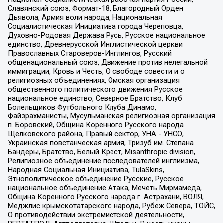
Славянский союз, Формат-18, Благородный Орден
Дьявола, Армия воли народа, Национальная
Социалистическая Инициатива города Череповца,
Духовно-Родовая Держава Русь, Русское национальное
единство, Древнерусской Инглистической церкви
Православных Староверов-Инглингов, Русский
общенациональный союз, Движение против нелегальной
иммиграции, Кровь и Честь, О свободе совести и о
религиозных объединениях, Омская организация
общественного политического движения Русское
национальное единство, Северное Братство, Клуб
Болельщиков Футбольного Клуба Динамо,
Файзрахманисты, Мусульманская религиозная организация
п. Боровский, Община Коренного Русского народа
Щелковского района, Правый сектор, УНА - УНСО,
Украинская повстанческая армия, Тризуб им. Степана
Бандеры, Братство, Белый Крест, Misanthropic division,
Религиозное объединение последователей инглиизма,
Народная Социальная Инициатива, TulaSkins,
Этнополитическое объединение Русские, Русское
национальное объединение Атака, Мечеть Мирмамеда,
Община Коренного Русского народа г. Астрахани, ВОЛЯ,
Меджлис крымскотатарского народа, Рубеж Севера, ТОЙС,
О противодействии экстремистской деятельности,