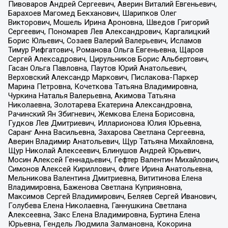
Пивоваров Андрей Сергеевич, Аверин Виталий Евгеньевич,
Барахоев Магомед Бекханович, Шарипков Олег
Викторович, Мошель Ирина Ароновна, Шведов Григорий
Сергеевич, Пономарев Лев Александрович, Каргалицкий
Борис Юльевич, Созаев Валерий Валерьевич, Исламов
Тимур Рифгатович, Романова Ольга Евгеньевна, Щаров
Сергей Алексадрович, Цирульников Борис Альбертович,
Гасан Ольга Павловна, Паутов Юрий Анатольевич,
Верховский Александр Маркович, Пислакова-Паркер
Марина Петровна, Кочеткова Татьяна Владимировна,
Чуркина Наталья Валерьевна, Акимова Татьяна
Николаевна, Золотарева Екатерина Александровна,
Рачинский Ян Збигневич, Жемкова Елена Борисовна,
Гудков Лев Дмитриевич, Илларионова Юлия Юрьевна,
Саранг Анна Васильевна, Захарова Светлана Сергеевна,
Аверин Владимир Анатольевич, Щур Татьяна Михайловна,
Щур Николай Алексеевич, Блинушов Андрей Юрьевич,
Мосин Алексей Геннадьевич, Гефтер Валентин Михайлович,
Симонов Алексей Кириллович, Флиге Ирина Анатольевна,
Мельникова Валентина Дмитриевна, Вититинова Елена
Владимировна, Баженова Светлана Куприяновна,
Максимов Сергей Владимирович, Беляев Сергей Иванович,
Голубева Елена Николаевна, Ганнушкина Светлана
Алексеевна, Закс Елена Владимировна, Буртина Елена
Юрьевна, Гендель Людмила Залмановна, Кокорина