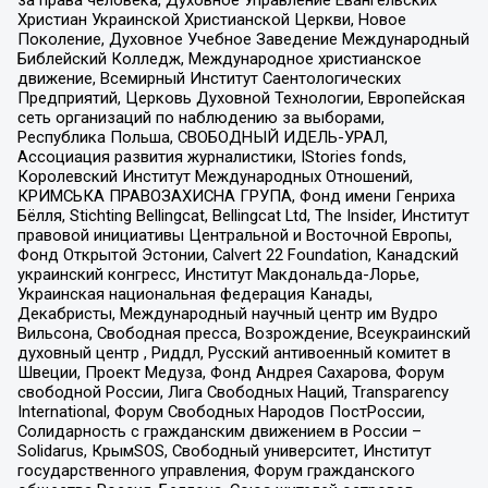
за права человека, Духовное Управление Евангельских
Христиан Украинской Христианской Церкви, Новое
Поколение, Духовное Учебное Заведение Международный
Библейский Колледж, Международное христианское
движение, Всемирный Институт Саентологических
Предприятий, Церковь Духовной Технологии, Европейская
сеть организаций по наблюдению за выборами,
Республика Польша, СВОБОДНЫЙ ИДЕЛЬ-УРАЛ,
Ассоциация развития журналистики, IStories fonds,
Королевский Институт Международных Отношений,
КРИМСЬКА ПРАВОЗАХИСНА ГРУПА, Фонд имени Генриха
Бёлля, Stichting Bellingcat, Bellingcat Ltd, The Insider, Институт
правовой инициативы Центральной и Восточной Европы,
Фонд Открытой Эстонии, Calvert 22 Foundation, Канадский
украинский конгресс, Институт Макдональда-Лорье,
Украинская национальная федерация Канады,
Декабристы, Международный научный центр им Вудро
Вильсона, Свободная пресса, Возрождение, Всеукраинский
духовный центр , Риддл, Русский антивоенный комитет в
Швеции, Проект Медуза, Фонд Андрея Сахарова, Форум
свободной России, Лига Свободных Наций, Transparеncy
International, Форум Свободных Народов ПостРоссии,
Солидарность с гражданским движением в России –
Solidarus, КрымSOS, Свободный университет, Институт
государственного управления, Форум гражданского