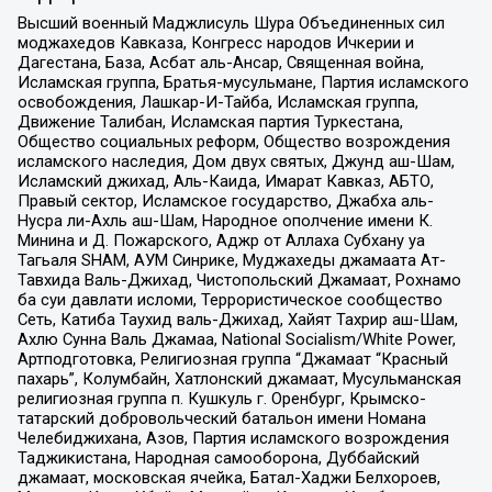
Высший военный Маджлисуль Шура Объединенных сил
моджахедов Кавказа, Конгресс народов Ичкерии и
Дагестана, База, Асбат аль-Ансар, Священная война,
Исламская группа, Братья-мусульмане, Партия исламского
освобождения, Лашкар-И-Тайба, Исламская группа,
Движение Талибан, Исламская партия Туркестана,
Общество социальных реформ, Общество возрождения
исламского наследия, Дом двух святых, Джунд аш-Шам,
Исламский джихад, Аль-Каида, Имарат Кавказ, АБТО,
Правый сектор, Исламское государство, Джабха аль-
Нусра ли-Ахль аш-Шам, Народное ополчение имени К.
Минина и Д. Пожарского, Аджр от Аллаха Субхану уа
Тагьаля SHAM, АУМ Синрике, Муджахеды джамаата Ат-
Тавхида Валь-Джихад, Чистопольский Джамаат, Рохнамо
ба суи давлати исломи, Террористическое сообщество
Сеть, Катиба Таухид валь-Джихад, Хайят Тахрир аш-Шам,
Ахлю Сунна Валь Джамаа, National Socialism/White Power,
Артподготовка, Религиозная группа “Джамаат “Красный
пахарь”, Колумбайн, Хатлонский джамаат, Мусульманская
религиозная группа п. Кушкуль г. Оренбург, Крымско-
татарский добровольческий батальон имени Номана
Челебиджихана, Азов, Партия исламского возрождения
Таджикистана, Народная самооборона, Дуббайский
джамаат, московская ячейка, Батал-Хаджи Белхороев,