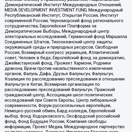
Демократический Институт Международных Отношений,
MEDIA DEVELOPMENT INVESTMENT FUND, Международный
Республиканский Институт, Открытая Россия, Институт
современной России, Черноморский фонд регионального
сотрудничества, Европейская Платформа за
Демократические Выборы, Международный центр
электоральных исследований, Германский фонд Маршалла
Соединенных Штатов, Тихоокеанский центр защиты
окружающей среды и природных ресурсов, Свободная
Россия, Всемирный конгресс украинцев, Атлантический
совет, Человек в беде, Европейский фонд за демократию,
Джеймстаунский фонд, Прожект Хармони, Родники
дракона, Врачи против насильственного извлечения
органов, Фалунь Дафа, Друзья Фалуньгун, Фалуньгун,
Коалиция по расследованию преследования в отношении
Фалуньгун в Китае, Всемирная организация по
расследованию преследований Фалуньгун, Пражский
гражданский центр, Ассоциация школ политических
исследований при Совете Европы, Центр либеральной
современности, Форум русскоязычных европейцев,
Немецко-русский обмен, Бард колледж, Европейский
выбор, Фонд Ходорковского, Оксфордский российский
фонд, Фонд Будущее России, Компания свободы
информации, Проект Медиа, Международное партнерство