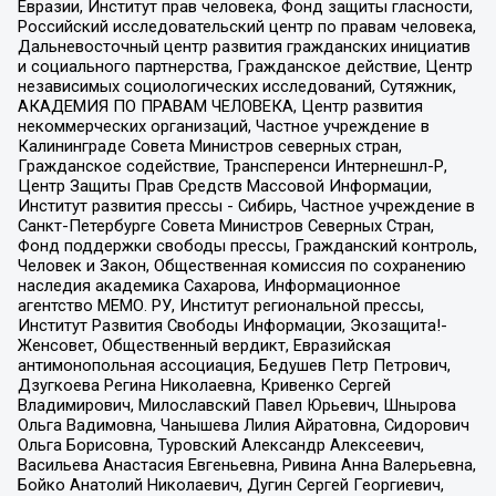
Евразии, Институт прав человека, Фонд защиты гласности,
Российский исследовательский центр по правам человека,
Дальневосточный центр развития гражданских инициатив
и социального партнерства, Гражданское действие, Центр
независимых социологических исследований, Сутяжник,
АКАДЕМИЯ ПО ПРАВАМ ЧЕЛОВЕКА, Центр развития
некоммерческих организаций, Частное учреждение в
Калининграде Совета Министров северных стран,
Гражданское содействие, Трансперенси Интернешнл-Р,
Центр Защиты Прав Средств Массовой Информации,
Институт развития прессы - Сибирь, Частное учреждение в
Санкт-Петербурге Совета Министров Северных Стран,
Фонд поддержки свободы прессы, Гражданский контроль,
Человек и Закон, Общественная комиссия по сохранению
наследия академика Сахарова, Информационное
агентство МЕМО. РУ, Институт региональной прессы,
Институт Развития Свободы Информации, Экозащита!-
Женсовет, Общественный вердикт, Евразийская
антимонопольная ассоциация, Бедушев Петр Петрович,
Дзугкоева Регина Николаевна, Кривенко Сергей
Владимирович, Милославский Павел Юрьевич, Шнырова
Ольга Вадимовна, Чанышева Лилия Айратовна, Сидорович
Ольга Борисовна, Туровский Александр Алексеевич,
Васильева Анастасия Евгеньевна, Ривина Анна Валерьевна,
Бойко Анатолий Николаевич, Дугин Сергей Георгиевич,