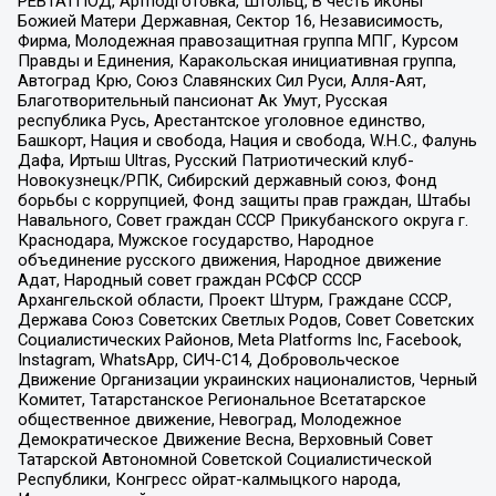
РЕВТАТПОД, Артподготовка, Штольц, В честь иконы
Божией Матери Державная, Сектор 16, Независимость,
Фирма, Молодежная правозащитная группа МПГ, Курсом
Правды и Единения, Каракольская инициативная группа,
Автоград Крю, Союз Славянских Сил Руси, Алля-Аят,
Благотворительный пансионат Ак Умут, Русская
республика Русь, Арестантское уголовное единство,
Башкорт, Нация и свобода, Нация и свобода, W.H.С., Фалунь
Дафа, Иртыш Ultras, Русский Патриотический клуб-
Новокузнецк/РПК, Сибирский державный союз, Фонд
борьбы с коррупцией, Фонд защиты прав граждан, Штабы
Навального, Совет граждан СССР Прикубанского округа г.
Краснодара, Мужское государство, Народное
объединение русского движения, Народное движение
Адат, Народный совет граждан РСФСР СССР
Архангельской области, Проект Штурм, Граждане СССР,
Держава Союз Советских Светлых Родов, Совет Советских
Социалистических Районов, Meta Platforms Inc, Facebook,
Instagram, WhatsApp, СИЧ-С14, Добровольческое
Движение Организации украинских националистов, Черный
Комитет, Татарстанское Региональное Всетатарское
общественное движение, Невоград, Молодежное
Демократическое Движение Весна, Верховный Совет
Татарской Автономной Советской Социалистической
Республики, Конгресс ойрат-калмыцкого народа,