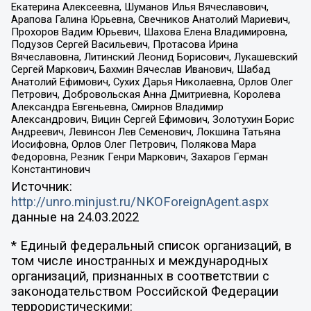
Екатерина Алексеевна, Шуманов Илья Вячеславович,
Арапова Галина Юрьевна, Свечников Анатолий Мариевич,
Прохоров Вадим Юрьевич, Шахова Елена Владимировна,
Подузов Сергей Васильевич, Протасова Ирина
Вячеславовна, Литинский Леонид Борисович, Лукашевский
Сергей Маркович, Бахмин Вячеслав Иванович, Шабад
Анатолий Ефимович, Сухих Дарья Николаевна, Орлов Олег
Петрович, Добровольская Анна Дмитриевна, Королева
Александра Евгеньевна, Смирнов Владимир
Александрович, Вицин Сергей Ефимович, Золотухин Борис
Андреевич, Левинсон Лев Семенович, Локшина Татьяна
Иосифовна, Орлов Олег Петрович, Полякова Мара
Федоровна, Резник Генри Маркович, Захаров Герман
Константинович
Источник:
http://unro.minjust.ru/NKOForeignAgent.aspx
данные на
24.03.2022
* Единый федеральный список организаций, в
том числе иностранных и международных
организаций, признанных в соответствии с
законодательством Российской Федерации
террористическими: