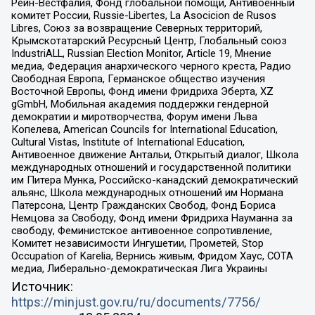
Рейн-Вестфалия, Фонд глобальной помощи, Антивоенный
комитет России, Russie-Libertes, La Asocicion de Rusos
Libres, Союз за возвращение Северных территорий,
Крымскотатарский Ресурсный Центр, Глобальный союз
IndustriALL, Russian Election Monitor, Article 19, Мнение
медиа, Федерация анархического черного креста, Радио
Свободная Европа, Германское общество изучения
Восточной Европы, Фонд имени Фридриха Эберта, XZ
gGmbH, Мобильная академия поддержки гендерной
демократии и миротворчества, Форум имени Льва
Копелева, American Councils for International Education,
Cultural Vistas, Institute of International Education,
Антивоенное движение Антальи, Открытый диалог, Школа
международных отношений и государственной политики
им Питера Мунка, Российско-канадский демократический
альянс, Школа международных отношений им Нормана
Патерсона, Центр Гражданских Свобод, Фонд Бориса
Немцова за Свободу, Фонд имени Фридриха Науманна за
свободу, Феминистское антивоенное сопротивление,
Комитет независимости Ингушетии, Прометей, Stop
Occupation of Karelia, Вернись живым, Фридом Хаус, СОТА
медиа, Либерально-демократическая Лига Украины
Источник:
https://minjust.gov.ru/ru/documents/7756/