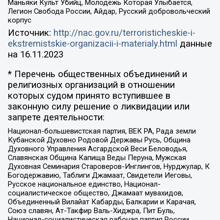
Маньяки Культ Убийц, Молодёжь Которая Улыбается,
Легион Свобода России, Айдар, Русский добровольческий
корпус
Источник:
http://nac.gov.ru/terroristicheskie-i-
ekstremistskie-organizacii-i-materialy.html
данные
на
16.11.2023
* Перечень общественных объединений и
религиозных организаций в отношении
которых судом принято вступившее в
законную силу решение о ликвидации или
запрете деятельности:
Национал-большевистская партия, ВЕК РА, Рада земли
Кубанской Духовно Родовой Державы Русь, Община
Духовного Управления Асгардской Веси Беловодья,
Славянская Община Капища Веды Перуна, Мужская
Духовная Семинария Староверов-Инглингов, Нурджулар, К
Богодержавию, Таблиги Джамаат, Свидетели Иеговы,
Русское национальное единство, Национал-
социалистическое общество, Джамаат мувахидов,
Объединенный Вилайат Кабарды, Балкарии и Карачая,
Союз славян, Ат-Такфир Валь-Хиджра, Пит Буль,
Национал-социалистическая рабочая партия России,