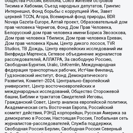
общества Россия, Беллона, Союз жителей островов
Тисима и Хабомаи, Съезд народных депутатов, Гринпис
Интернешнл, Фонд борьбы с коррупцией Инк, Завет
церквей TCCN, Агора, Всемирный фонд природы, BDR
Novaja Gazeta-Europe, Алтай проект, Образовательный дом
прав человека Чернигов, Фонд Дом Прав Человека,
Белорусский дом прав человека имени Бориса Звозскова,
Дом прав человека Тбилиси, Дом прав человека Ереван,
Дом прав человека Крым, Центр дикого лосося, TVR
Studios, ТВ Дождь, Центр европейских исследований им
Вилфрида Мартенса, Сетевое объединение журналистов
расследователей, АЛЛАТРА, За свободную Россию,
Свободная Бурятия, Uralic, UnKremlin, Международная
федерация транспортных рабочих, ИстЧам Финланд,
Гудзоновский институт, Фонд Демократического
Развития, Комитет-2024, Центрально-Европейский
университет, Центр восточноевропейских и
международных исследований, Общество Сторожевой
башни, Библии и трактатов Свидетелей Иеговы,
Гражданский Совет, Центр анализа европейской политики,
Академическая сеть Восточная Европа, Российский
комитет действия, РЭНД корпорейшн, Русская Америка за
демократию в России, Настоящая Россия, Глобальная сеть
журналистов-расследователей, Служба поддержки,
Свободная Россия Берлин, Свободная Россия Северный