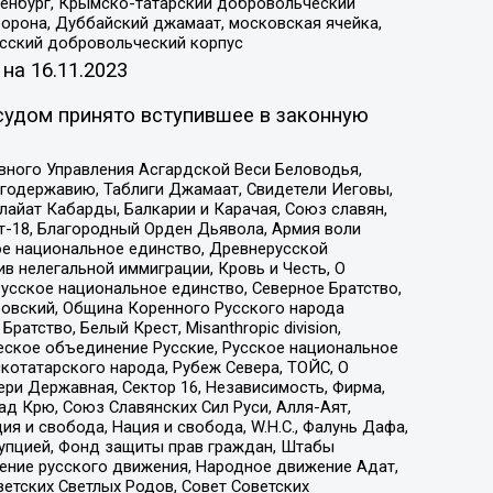
Оренбург, Крымско-татарский добровольческий
орона, Дуббайский джамаат, московская ячейка,
усский добровольческий корпус
 на
16.11.2023
судом принято вступившее в законную
вного Управления Асгардской Веси Беловодья,
годержавию, Таблиги Джамаат, Свидетели Иеговы,
айат Кабарды, Балкарии и Карачая, Союз славян,
т-18, Благородный Орден Дьявола, Армия воли
ое национальное единство, Древнерусской
 нелегальной иммиграции, Кровь и Честь, О
усское национальное единство, Северное Братство,
ровский, Община Коренного Русского народа
атство, Белый Крест, Misanthropic division,
еское объединение Русские, Русское национальное
котатарского народа, Рубеж Севера, ТОЙС, О
ри Державная, Сектор 16, Независимость, Фирма,
д Крю, Союз Славянских Сил Руси, Алля-Аят,
я и свобода, Нация и свобода, W.H.С., Фалунь Дафа,
рупцией, Фонд защиты прав граждан, Штабы
ение русского движения, Народное движение Адат,
етских Светлых Родов, Совет Советских