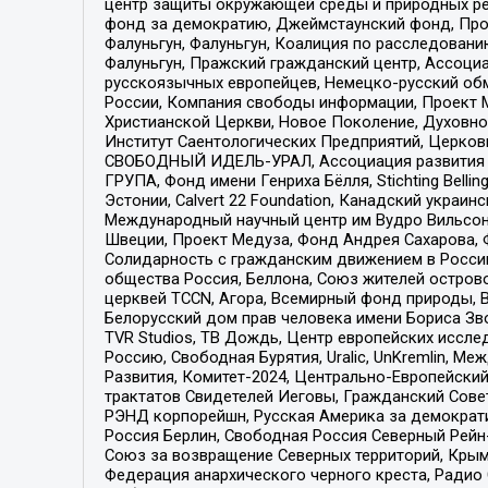
центр защиты окружающей среды и природных ресу
фонд за демократию, Джеймстаунский фонд, Прож
Фалуньгун, Фалуньгун, Коалиция по расследован
Фалуньгун, Пражский гражданский центр, Ассоци
русскоязычных европейцев, Немецко-русский об
России, Компания свободы информации, Проект М
Христианской Церкви, Новое Поколение, Духовн
Институт Саентологических Предприятий, Церков
СВОБОДНЫЙ ИДЕЛЬ-УРАЛ, Ассоциация развития ж
ГРУПА, Фонд имени Генриха Бёлля, Stichting Bellin
Эстонии, Calvert 22 Foundation, Канадский укра
Международный научный центр им Вудро Вильсона
Швеции, Проект Медуза, Фонд Андрея Сахарова, Ф
Солидарность с гражданским движением в России 
общества Россия, Беллона, Союз жителей острово
церквей TCCN, Агора, Всемирный фонд природы, B
Белорусский дом прав человека имени Бориса Зво
TVR Studios, ТВ Дождь, Центр европейских иссл
Россию, Свободная Бурятия, Uralic, UnKremlin, 
Развития, Комитет-2024, Центрально-Европейски
трактатов Свидетелей Иеговы, Гражданский Совет
РЭНД корпорейшн, Русская Америка за демократи
Россия Берлин, Свободная Россия Северный Рейн-В
Союз за возвращение Северных территорий, Крымско
Федерация анархического черного креста, Радио