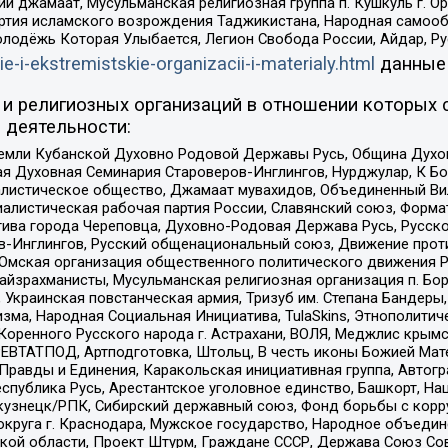
ий джамаат, Мусульманская религиозная группа п. Кушкуль г. 
ртия исламского возрождения Таджикистана, Народная самооб
олодёжь Которая Улыбается, Легион Свобода России, Айдар, Р
ie-i-ekstremistskie-organizacii-i-materialy.html
данные
и религиозных организаций в отношении которых 
 деятельности:
земли Кубанской Духовно Родовой Державы Русь, Община Духо
 Духовная Семинария Староверов-Инглингов, Нурджулар, К Бо
листическое общество, Джамаат мувахидов, Объединенный Вил
иалистическая рабочая партия России, Славянский союз, Форма
ива города Череповца, Духовно-Родовая Держава Русь, Русск
-Инглингов, Русский общенациональный союз, Движение против
 Омская организация общественного политического движения Р
йзрахманисты, Мусульманская религиозная организация п. Бо
краинская повстанческая армия, Тризуб им. Степана Бандеры, Бр
зма, Народная Социальная Инициатива, TulaSkins, Этнополитич
оренного Русского народа г. Астрахани, ВОЛЯ, Меджлис крымс
РЕВТАТПОД, Артподготовка, Штольц, В честь иконы Божией Мате
равды и Единения, Каракольская инициативная группа, Автогра
спублика Русь, Арестантское уголовное единство, Башкорт, Наци
окузнецк/РПК, Сибирский державный союз, Фонд борьбы с кор
округа г. Краснодара, Мужское государство, Народное объедин
ой области, Проект Штурм, Граждане СССР, Держава Союз Сов