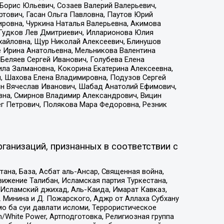
Борис Юльевич, Созаев Валерий Валерьевич,
тович, Гасан Ольга Павловна, Паутов Юрий
ровна, Чуркина Наталья Валерьевна, Акимова
 Гудков Лев Дмитриевич, Илларионова Юлия
ихайловна, Щур Николай Алексеевич, Блинушов
е Ирина Анатольевна, Мельникова Валентина
Беляев Сергей Иванович, Голубева Елена
ила Залмановна, Кокорина Екатерина Алексеевна,
, Шахова Елена Владимировна, Подузов Сергей
ин Вячеслав Иванович, Шабад Анатолий Ефимович,
вна, Смирнов Владимир Александрович, Вицин
ег Петрович, Полякова Мара Федоровна, Резник
ганизаций, признанных в соответствии с
на, База, Асбат аль-Ансар, Священная война,
ижение Талибан, Исламская партия Туркестана,
Исламский джихад, Аль-Каида, Имарат Кавказ,
 Минина и Д. Пожарского, Аджр от Аллаха Субхану
о ба суи давлати исломи, Террористическое
/White Power, Артподготовка, Религиозная группа