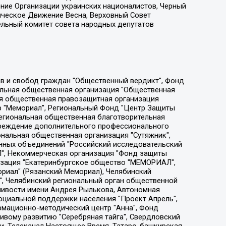
ение Организации украинских националистов, Черный
ическое Движение Весна, Верховный Совет
ельный комитет совета народных депутатов
ции социально-правовых программ "Лилит", Дальневосточное общественное движение "Маяк", Санкт-Петербургская ЛГБТ-инициативная группа "Выход", Инициативная группа ЛГБТ+ "Реверс", Алексеев Андрей Викторович, Бекбулатова Таисия Львовна, Беляев Иван Михайлович, Владыкина Елена Сергеевна, Гельман Марат Александрович, Никульшина Вероника Юрьевна, Толоконникова Надежда Андреевна, Шендерович Виктор Анатольевич, Общество с ограниченной ответственностью "Данное сообщение", Общество с ограниченной ответственностью Издательский дом "Новая глава", Айнбиндер Александра Александровна, Московский комьюнити-центр для ЛГБТ+инициатив, Благотворительный фонд развития филантропии, Deutsche Welle (Германия, Kurt-Schumacher-Strasse 3, 53113 Bonn), Борзунова Мария Михайловна, Воробьев Виктор Викторович, Голубева Анна Львовна, Константинова Алла Михайловна, Малкова Ирина Владимировна, Мурадов Мурад Абдулгалимович, Осетинская Елизавета Николаевна, Понасенков Евгений Николаевич, Ганапольский Матвей Юрьевич, Киселев Евгений Алексеевич, Борухович Ирина Григорьевна, Дремин Иван Тимофеевич, Дубровский Дмитрий Викторович, Красноярская региональная общественная организация поддержки и развития альтернативных образовательных технологий и межкультурных коммуникаций "ИНТЕРРА", Маяковская Екатерина Алексеевна, Фейгин Марк Захарович, Филимонов Андрей Викторович, Дзугкоева Регина Николаевна, Доброхотов Роман Александрович, Дудь Юрий Александрович, Елкин Сергей Владимирович, Кругликов Кирилл Игоревич, Сабунаева Мария Леонидовна, Семенов Алексей Владимирович, Шаинян Карен Багратович, Шульман Екатерина Михайловна, Асафьев Артур Валерьевич, Вахштайн Виктор Семенович, Венедиктов Алексей Алексеевич, Лушникова Екатерина Евгеньевна, Волков Леонид Михайлович, Невзоров Александр Глебович, Пархоменко Сергей Борисович, Сироткин Ярослав Николаевич, Кара-Мурза Владимир Владимирович, Баранова Наталья Владимировна, Гозман Леонид Яковлевич, Кагарлицкий Борис Юльевич, Климарев Михаил Валерьевич, Милов Владимир Станиславович, Автономная некоммерческая организация Краснодарский центр современного искусства "Типография", Моргенштерн Алишер Тагирович, Соболь Любовь Эдуардовна, Общество с ограниченной ответственностью "ЛИЗА НОРМ", Каспаров Гарри Кимович, Ходорковский Михаил Борисович, Общество с ограниченной ответственностью "Апрельские тезисы", Данилович Ирина Брониславовна, Кашин Олег Владимирович, Петров Николай Владимирович, Пивоваров Алексей Владимирович, Соколов Михаил Владимирович, Цветкова Юлия Владимировна, Чичваркин Евгений Александрович, Комитет против пыток/Команда против пыток, Общество с ограниченной ответственностью "Первый научный", Общество с ограниченной ответственностью "Вертолет и ко", Белоцерковская Вероника Борисовна, Кац Максим Евгеньевич, Лазарева Татьяна Юрьевна, Шаведдинов Руслан Табризович, Яшин Илья Валерьевич, Общество с ограниченной ответственностью "Иноагент ААВ", Алешковский Дмитрий Петрович, Альбац Евгения Марковна, Быков Дмитрий Львович, Галямина Юлия Евгеньевна, Лойко Сергей Леонидович, Мартынов Кирилл Константинович, Медведев Сергей Александрович, Крашенинников Федор Геннадиевич, Гордеева Катерина Вл