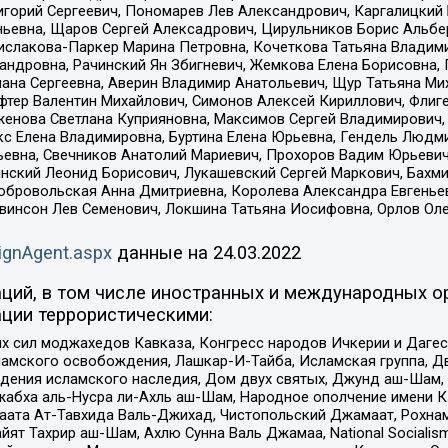
горий Сергеевич, Пономарев Лев Александрович, Каргалицкий 
ньевна, Щаров Сергей Алексадрович, Цирульников Борис Альбер
ислакова-Паркер Марина Петровна, Кочеткова Татьяна Владими
сандровна, Рачинский Ян Збигневич, Жемкова Елена Борисовна,
лана Сергеевна, Аверин Владимир Анатольевич, Щур Татьяна М
фтер Валентин Михайлович, Симонов Алексей Кириллович, Флиг
женова Светлана Куприяновна, Максимов Сергей Владимирович, 
кс Елена Владимировна, Буртина Елена Юрьевна, Гендель Людм
евна, Свечников Анатолий Мариевич, Прохоров Вадим Юрьевич
инский Леонид Борисович, Лукашевский Сергей Маркович, Бахм
Добровольская Анна Дмитриевна, Королева Александра Евгенье
евинсон Лев Семенович, Локшина Татьяна Иосифовна, Орлов Ол
ignAgent.aspx
данные на
24.03.2022
ций, в том числе иностранных и международных ор
ции террористическими:
ил моджахедов Кавказа, Конгресс народов Ичкерии и Дагеста
ламского освобождения, Лашкар-И-Тайба, Исламская группа, Дв
ения исламского наследия, Дом двух святых, Джунд аш-Шам, 
жабха аль-Нусра ли-Ахль аш-Шам, Народное ополчение имени К.
ата Ат-Тавхида Валь-Джихад, Чистопольский Джамаат, Рохнам
ят Тахрир аш-Шам, Ахлю Сунна Валь Джамаа, National Socialism