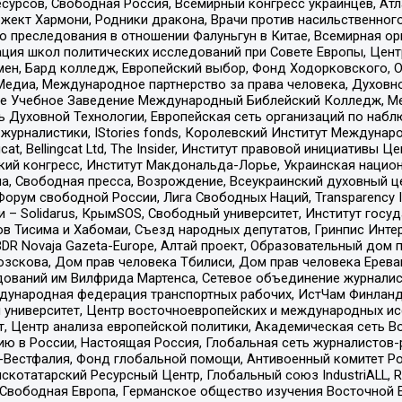
рсов, Свободная Россия, Всемирный конгресс украинцев, Атла
ект Хармони, Родники дракона, Врачи против насильственного
ию преследования в отношении Фалуньгун в Китае, Всемирная о
ация школ политических исследований при Совете Европы, Цен
мен, Бард колледж, Европейский выбор, Фонд Ходорковского,
едиа, Международное партнерство за права человека, Духовно
ое Учебное Заведение Международный Библейский Колледж, М
ь Духовной Технологии, Европейская сеть организаций по наб
урналистики, IStories fonds, Королевский Институт Между
gcat, Bellingcat Ltd, The Insider, Институт правовой инициатив
инский конгресс, Институт Макдональда-Лорье, Украинская нац
, Свободная пресса, Возрождение, Всеукраинский духовный цен
орум свободной России, Лига Свободных Наций, Transparеncy I
– Solidarus, КрымSOS, Свободный университет, Институт госу
в Тисима и Хабомаи, Съезд народных депутатов, Гринпис Инте
DR Novaja Gazeta-Europe, Алтай проект, Образовательный дом 
зскова, Дом прав человека Тбилиси, Дом прав человека Ерева
едований им Вилфрида Мартенса, Сетевое объединение журнали
Международная федерация транспортных рабочих, ИстЧам Финлан
й университет, Центр восточноевропейских и международных и
, Центр анализа европейской политики, Академическая сеть Во
ю в России, Настоящая Россия, Глобальная сеть журналистов
естфалия, Фонд глобальной помощи, Антивоенный комитет России,
татарский Ресурсный Центр, Глобальный союз IndustriALL, Russi
 Свободная Европа, Германское общество изучения Восточной 