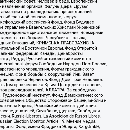
нтический совет, Человек в беде, Европейский
 извлечения органов, Фалунь Дафа, Друзья
рганизация по расследованию преследований
тр либеральной современности, Форум
 Оксфордский российский фонд, Фонд Будущее
е Управление Евангельских Христиан Украинской
еждународное христианское движение, Всемирный
людению за выборами, Республика Польша,
народных Отношений, КРИМСЬКА ПРАВОЗАХИСНА
ы Центральной и Восточной Европы, Фонд Открытой
иональная федерация Канады, Декабристы,
тр , Риддл, Русский антивоенный комитет в
nternational, Форум Свободных Народов ПостРоссии,
дарственного управления, Форум гражданского
рнешнл, Фонд борьбы с коррупцией Инк, Завет
прав человека Чернигов, Фонд Дом Прав Человека,
н, Дом прав человека Крым, Центр дикого лосося,
стов расследователей, АЛЛАТРА, За свободную
д, Гудзоновский институт, Фонд Демократического
сследований, Общество Сторожевой башни, Библии и
сточная Европа, Российский комитет действия,
-расследователей, Служба поддержки, Свободная
 Russie-Libertes, La Asocicion de Rusos Libres,
an Election Monitor, Article 19, Мнение медиа,
Европы, Фонд имени Фридриха Эберта, XZ gGmbH,