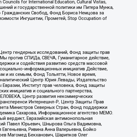
ls for International Education, Cultural Vistas,
ошений и государственной политики им Питера Мунка,
 Гражданских Свобод, Фонд Бориса Немцова за
имости Ингушетии, Прометей, Stop Occupation of
 Центр гендерных исследований, Фонд защиты прав
 Мы против СПИДа, СВЕЧА, Гуманитарное действие,
ддержки и содействия развитию средств массовой
р социально-информационных инициатив Действие,
 и их семьям, Фонд Тольятти, Новое время,
, Аналитический Центр Юрия Левады, Издательство
 Евразии, Институт прав человека, Фонд защиты
ких инициатив и социального партнерства,
ЕЛОВЕКА, Центр развития некоммерческих
 Трансперенси Интернешнл-Р, Центр Защиты Прав
овета Министров Северных Стран, Фонд поддержки
адемика Сахарова, Информационное агентство МЕМО.
ый вердикт, Евразийская антимонопольная
кий Павел Юрьевич, Шнырова Ольга Вадимовна,
 Евгеньевна, Ривина Анна Валерьевна, Бойко
хоев Магомед Бекханович, Шарипков Олег