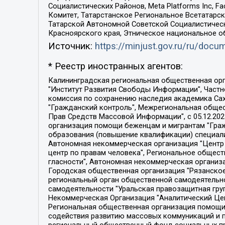
Социалистических Районов, Meta Platforms Inc, 
Комитет, Татарстанское Региональное Всетатар
Татарской Автономной Советской Социалистическ
Красноярского края, Этническое национальное о
Источник:
https://minjust.gov.ru/ru/doc
* Реестр иностранных агентов:
Калининградская региональная общественная организация "Экозащита!-Женсовет", Фонд содействия защите прав и свобод граждан "Общественный вердикт", Фонд "Институт Развития Свободы Информации", Частное учреждение "Информационное агентство МЕМО. РУ", Региональная общественная организация "Общественная комиссия по сохранению наследия академика Сахарова", Фонд поддержки свободы прессы, Санкт-Петербургская общественная правозащитная организация "Гражданский контроль", Межрегиональная общественная организация "Информационно-просветительский центр "Мемориал", Региональный Фонд "Центр Защиты Прав Средств Массовой Информации", с 05.12.2023 Фонд "Центр Защиты Прав Средств массовой информации", Региональная общественная благотворительная организация помощи беженцам и мигрантам "Гражданское содействие", Негосударственное образовательное учреждение дополнительного профессионального образования (повышение квалификации) специалистов "АКАДЕМИЯ ПО ПРАВАМ ЧЕЛОВЕКА", Свердловская региональная общественная организация "Сутяжник", Автономная некоммерческая организация "Центр независимых социологических исследований", Союз общественных объединений "Российский исследовательский центр по правам человека", Региональное общественное учреждение научно-информационный центр "МЕМОРИАЛ", Некоммерческая организация "Фонд защиты гласности", Автономная некоммерческая организация "Институт прав человека", Городская общественная организация "Екатеринбургское общество "МЕМОРИАЛ", Городская общественная организация "Рязанское историко-просветительское и правозащитное общество "Мемориал" (Рязанский Мемориал), Челябинский региональный орган общественной самодеятельности – женское общественное объединение "Женщины Евразии", Челябинский региональный орган общественной самодеятельности "Уральская правозащитная группа", Фонд содействия защите здоровья и социальной справедливости имени Андрея Рылькова, Автономная Некоммерческая Организация "Аналитический Центр Юрия Левады", Автономная некоммерческая организация социальной поддержки населения "Проект Апрель", Региональная общественная организация помощи женщинам и детям, находящимся в кризисной ситуации "Информационно-методический центр "Анна", Фонд содействия развитию массовых коммуникаций и правовому просвещению "Так-так-Так", Фонд содействия устойчивому развитию "Серебряная тайга", Свердловский региональный общественный фонд социальных проектов "Новое время", "Idel.Реалии", Кавказ.Реалии, Крым.Реалии, Телеканал Настоящее Время, Татаро-башкирская служба Радио Свобода (Azatliq Radiosi), Радио Свободная Европа/Радио Свобода (PCE/PC), "Сибирь.Реалии", "Фактограф", Благотворительный фонд помощи осужденным и их семьям, Автономная некоммерческая организация "Институт глобализации и социальных движений", Фонд "В защиту прав заключенных", Частное учреждение "Центр поддержки и содействия развитию средств массовой информации", Пензенский региональный общественный благотворительный фонд "Гражданский союз", "Север.Реалии", Некоммерческая организация Фонд "Правовая инициатива", 