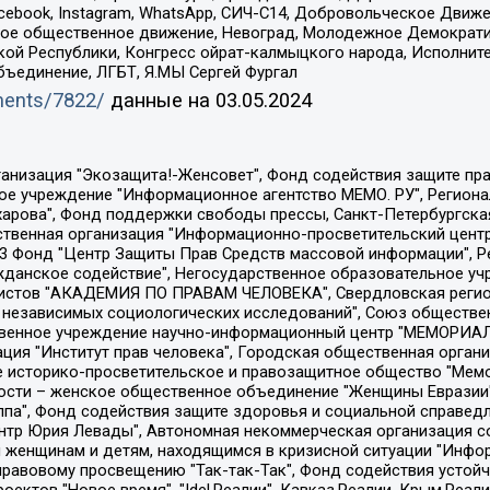
Facebook, Instagram, WhatsApp, СИЧ-С14, Добровольческое Движ
ское общественное движение, Невоград, Молодежное Демократ
ой Республики, Конгресс ойрат-калмыцкого народа, Исполнит
бъединение, ЛГБТ, Я.МЫ Сергей Фургал
uments/7822/
данные на
03.05.2024
Общество с ограниченной ответственностью "Радио Свободная Европа/Радио Свобода", Чешское информационное агентство "MEDIUM-ORIENT", Красноярская региональная общественная организация "Мы против СПИДа", Камалягин Денис Николаевич, Маркелов Сергей Евгеньевич, Пономарев Лев Александрович, Савицкая Людмила Алексеевна, Автономная некоммерческая организация "Центр по работе с проблемой насилия "НАСИЛИЮ.НЕТ", Межрегиональный профессиональный союз работников здравоохранения "Альянс врачей", Юридическое лицо, зарегистрированное в Латвийской Республике, SIA "Medusa Project" (регистрационный номер 40103797863, дата регистрации 10.06.2014), Некоммерческая организация "Фонд по борьбе с коррупцией", Автономная некоммерческая организация "Институт права и публичной политики", Баданин Роман Сергеевич, Гликин Максим Александрович, Железнова Мария Михайловна, Лукьянова Юлия Сергеевна, Маетная Елизавета Витальевна, Маняхин Петр Борисович, Чуракова Ольга Владимировна, Ярош Юлия Петровна, Юридическое лицо "The Insider SIA", зарегистрированное в Риге, Латвийская Республика (дата регистрации 26.06.2015), являющееся администратором доменного имени интернет-издания "The Insider SIA", https://theins.ru, Постернак Алексей Евгеньевич, Рубин Михаил Аркадьевич, Анин Роман Александрович, Юридическое лицо Istories fonds, зарегистрированное в Латвийской Республике (регистрационный номер 50008295751, дата регистрации 24.02.2020), Великовский Дмитрий Александрович, Долинина Ирина Николаевна, Мароховская Алеся Алексеевна, Шлейнов Роман Юрьевич, Шмагун Олеся Валентиновна, Общество с ограниченной ответственностью "Альтаир 2021", Общество с ограниченной ответственностью "Вега 2021", Общество с ограниченной ответственностью "Главный редактор 2021", Общество с ограниченной ответственностью "Ромашки монолит", Важенков Артем Валерьевич, Ивановская областная общественная организация "Центр гендерных исследований", Гурман Юрий Альбертович, Медиапроект "ОВД-Инфо", Егоров Владимир Владимирович, Жилинский Владимир Александрович, Общество с ограниченной ответственностью "ЗП", Иванова София Юрьевна, Карезина Инна Павловна, Кильтау Екатерина Викторовна, Петров Алексей Викторович, Пискунов Сергей Евгеньевич, Смирнов Сергей Сергеевич, Тихонов Михаил Сергеевич, Общество с ограниченной ответственностью "ЖУРНАЛИСТ-ИНОСТРАННЫЙ АГЕНТ", Арапова Галина Юрьевна, Вольтская Татьяна Анатольевна, Американская компания "Mason G.E.S. Anonymous Foundation" (США), являющаяся владельцем интернет-издания https://mnews.world/, Компания "Stichting Bellingcat", зарегистрированная в Нидерландах (дата регистрации 11.07.2018), Захаров Андрей Вячеславович, Клепиковская Екатерина Дмитриевна, Общество с ограниченной ответственностью "МЕМО", Перл Роман Александрович, Симонов Евгений Алексеевич, Соловьева Елена Анатольевна, Сотников Даниил Владимирович, Сурначева Елизавета Дмитриевна, Автономная некоммерческая организация по защите прав человека и информированию населения "Якутия – Наше Мнение", Общество с ограниченной ответственностью "Москоу диджитал медиа", с 26.01.2023 Общество с ограниченной ответственностью "Чайка Белые сады", Ветошкина Валерия Валерьевна, Заговора Максим Александрович, Межрегиональное общественное движение "Российская ЛГБТ - сеть", Оленичев Максим Владимирович, Павлов Иван Юрьевич, Скворцова Елена Сергеевна, Общество с ограниченной ответственностью "Как бы инагент", Кочетков Игорь Викторович, Общество с ограниченной ответственностью "Честные выборы", Еланчик Олег Александрович, Общество с ограниченной ответственностью "Нобелевский призыв", Гималова Регина Эмилевна, Григорьев Андрей Валерьевич, Григорьева Алина Александровна, Ассоциация по содействию защите прав призывников, альтернативнослужащих и военнослужащих "Правозащитная группа "Гражданин.Армия.Право", Хисамова Регина Фаритовна, Автономная некоммерческая организация по реализа