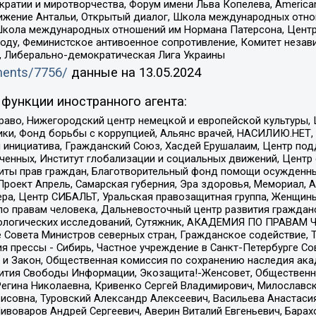
и и миротворчества, Форум имени Льва Копелева, American Counci
ое движение Антальи, Открытый диалог, Школа международных отн
Школа международных отношений им Нормана Патерсона, Центр
ду, Феминистское антивоенное сопротивление, Комитет независ
а, Либерально-демократическая Лига Украины
uments/7756/
данные на
13.05.2024
функции иностранного агента:
раво, Нижегородский центр немецкой и европейской культуры,
тики, Фонд борьбы с коррупцией, Альянс врачей, НАСИЛИЮ.НЕТ,
я инициатива, Гражданский Союз, Хасдей Ерушалаим, Центр по
юченных, Институт глобализации и социальных движений, Цент
ты прав граждан, Благотворительный фонд помощи осужденным
а, Проект Апрель, Самарская губерния, Эра здоровья, Мемориал
ера, Центр СИБАЛЬТ, Уральская правозащитная группа, Женщины
по правам человека, Дальневосточный центр развития гражданс
ологических исследований, Сутяжник, АКАДЕМИЯ ПО ПРАВАМ Ч
е Совета Министров северных стран, Гражданское содействие,
я прессы - Сибирь, Частное учреждение в Санкт-Петербурге С
 и Закон, Общественная комиссия по сохранению наследия ак
звития Свободы Информации, Экозащита!-Женсовет, Общественн
Регина Николаевна, Кривенко Сергей Владимирович, Милославс
совна, Туровский Александр Алексеевич, Васильева Анастасия
Пивоваров Андрей Сергеевич, Аверин Виталий Евгеньевич, Бара