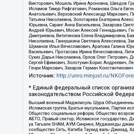
Викторович, Мошель Ирина Ароновна, Шведов Гри
Исламов Тимур Рифгатович, Романова Ольга Евге
Анатольевич, Верховский Александр Маркович, П
Татьяна Николаевна, Золотарева Екатерина Алек
Юрьевна, Саранг Анна Васильевна, Захарова Свет
Андрей Юрьевич, Мосин Алексей Геннадьевич, Ге
Дмитриевна, Вититинова Елена Владимировна, Ба
Николаевна, Ганнушкина Светлана Алексеевна, За
Шуманов Илья Вячеславович, Арапова Галина Юрь
Васильевич, Протасова Ирина Вячеславовна, Лит
Сухих Дарья Николаевна, Орлов Олег Петрович, 
Сергей Ефимович, Золотухин Борис Андреевич, Л
Генри Маркович, Захаров Герман Константинович
Источник:
http://unro.minjust.ru/NKOFore
* Единый федеральный список организа
законодательством Российской Федера
Высший военный Маджлисуль Шура Объединенных с
Исламская группа, Братья-мусульмане, Партия ис
Общество социальных реформ, Общество возрожд
АБТО, Правый сектор, Исламское государство, Д
уа Тагьаля SHAM, АУМ Синрике, Муджахеды джама
сообщество Сеть, Катиба Таухид валь-Джихад, Хай