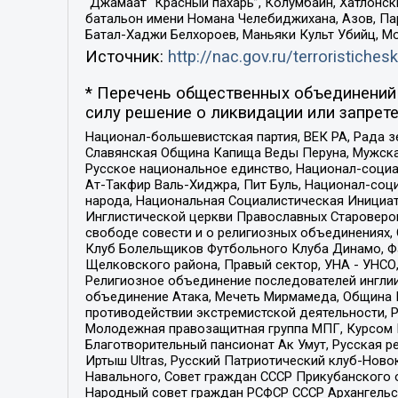
“Джамаат “Красный пахарь”, Колумбайн, Хатлонск
батальон имени Номана Челебиджихана, Азов, Па
Батал-Хаджи Белхороев, Маньяки Культ Убийц, М
Источник:
http://nac.gov.ru/terroristichesk
* Перечень общественных объединений 
силу решение о ликвидации или запрете
Национал-большевистская партия, ВЕК РА, Рада 
Славянская Община Капища Веды Перуна, Мужская
Русское национальное единство, Национал-социа
Ат-Такфир Валь-Хиджра, Пит Буль, Национал-соц
народа, Национальная Социалистическая Инициат
Инглистической церкви Православных Староверов
свободе совести и о религиозных объединениях,
Клуб Болельщиков Футбольного Клуба Динамо, Фа
Щелковского района, Правый сектор, УНА - УНСО, У
Религиозное объединение последователей инглии
объединение Атака, Мечеть Мирмамеда, Община К
противодействии экстремистской деятельности, 
Молодежная правозащитная группа МПГ, Курсом П
Благотворительный пансионат Ак Умут, Русская ре
Иртыш Ultras, Русский Патриотический клуб-Нов
Навального, Совет граждан СССР Прикубанского 
Народный совет граждан РСФСР СССР Архангельск