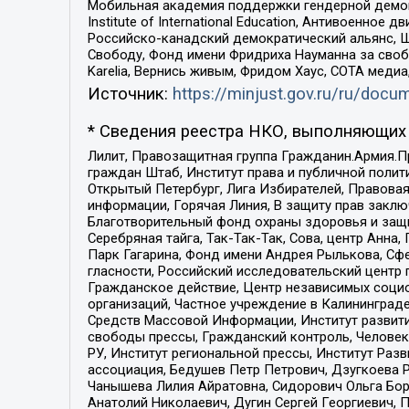
Мобильная академия поддержки гендерной демократи
Institute of International Education, Антивоенн
Российско-канадский демократический альянс, 
Свободу, Фонд имени Фридриха Науманна за свобо
Karelia, Вернись живым, Фридом Хаус, СОТА меди
Источник:
https://minjust.gov.ru/ru/doc
* Сведения реестра НКО, выполняющих 
Лилит, Правозащитная группа Гражданин.Армия.П
граждан Штаб, Институт права и публичной поли
Открытый Петербург, Лига Избирателей, Правова
информации, Горячая Линия, В защиту прав закл
Благотворительный фонд охраны здоровья и защи
Серебряная тайга, Так-Так-Так, Сова, центр Анн
Парк Гагарина, Фонд имени Андрея Рылькова, Сф
гласности, Российский исследовательский центр 
Гражданское действие, Центр независимых соци
организаций, Частное учреждение в Калининград
Средств Массовой Информации, Институт развити
свободы прессы, Гражданский контроль, Человек
РУ, Институт региональной прессы, Институт Ра
ассоциация, Бедушев Петр Петрович, Дзугкоева 
Чанышева Лилия Айратовна, Сидорович Ольга Бори
Анатолий Николаевич, Дугин Сергей Георгиевич, 