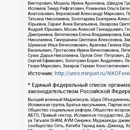
Викторович, Мошель Ирина Ароновна, Шведов Гри
Исламов Тимур Рифгатович, Романова Ольга Евге
Анатольевич, Верховский Александр Маркович, П
Татьяна Николаевна, Золотарева Екатерина Алек
Юрьевна, Саранг Анна Васильевна, Захарова Свет
Андрей Юрьевич, Мосин Алексей Геннадьевич, Ге
Дмитриевна, Вититинова Елена Владимировна, Ба
Николаевна, Ганнушкина Светлана Алексеевна, За
Шуманов Илья Вячеславович, Арапова Галина Юрь
Васильевич, Протасова Ирина Вячеславовна, Лит
Сухих Дарья Николаевна, Орлов Олег Петрович, 
Сергей Ефимович, Золотухин Борис Андреевич, Л
Генри Маркович, Захаров Герман Константинович
Источник:
http://unro.minjust.ru/NKOFore
* Единый федеральный список организа
законодательством Российской Федера
Высший военный Маджлисуль Шура Объединенных с
Исламская группа, Братья-мусульмане, Партия ис
Общество социальных реформ, Общество возрожд
АБТО, Правый сектор, Исламское государство, Д
уа Тагьаля SHAM, АУМ Синрике, Муджахеды джама
сообщество Сеть, Катиба Таухид валь-Джихад, Хай