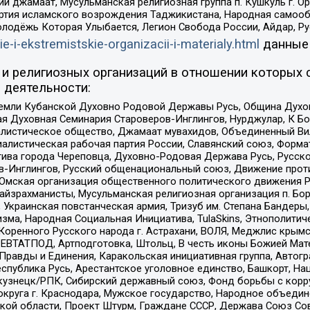
ий джамаат, Мусульманская религиозная группа п. Кушкуль г. 
ртия исламского возрождения Таджикистана, Народная самооб
олодёжь Которая Улыбается, Легион Свобода России, Айдар, Р
ie-i-ekstremistskie-organizacii-i-materialy.html
данные
и религиозных организаций в отношении которых 
 деятельности:
земли Кубанской Духовно Родовой Державы Русь, Община Духо
 Духовная Семинария Староверов-Инглингов, Нурджулар, К Бо
листическое общество, Джамаат мувахидов, Объединенный Вил
иалистическая рабочая партия России, Славянский союз, Форма
ива города Череповца, Духовно-Родовая Держава Русь, Русск
-Инглингов, Русский общенациональный союз, Движение против
 Омская организация общественного политического движения Р
йзрахманисты, Мусульманская религиозная организация п. Бо
краинская повстанческая армия, Тризуб им. Степана Бандеры, Бр
зма, Народная Социальная Инициатива, TulaSkins, Этнополитич
оренного Русского народа г. Астрахани, ВОЛЯ, Меджлис крымс
РЕВТАТПОД, Артподготовка, Штольц, В честь иконы Божией Мате
равды и Единения, Каракольская инициативная группа, Автогра
спублика Русь, Арестантское уголовное единство, Башкорт, Наци
окузнецк/РПК, Сибирский державный союз, Фонд борьбы с кор
округа г. Краснодара, Мужское государство, Народное объедин
ой области, Проект Штурм, Граждане СССР, Держава Союз Сов