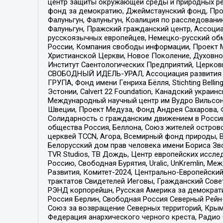
центр защиты окружающей среды и природных ресу
фонд за демократию, Джеймстаунский фонд, Прож
Фалуньгун, Фалуньгун, Коалиция по расследован
Фалуньгун, Пражский гражданский центр, Ассоци
русскоязычных европейцев, Немецко-русский об
России, Компания свободы информации, Проект М
Христианской Церкви, Новое Поколение, Духовн
Институт Саентологических Предприятий, Церков
СВОБОДНЫЙ ИДЕЛЬ-УРАЛ, Ассоциация развития ж
ГРУПА, Фонд имени Генриха Бёлля, Stichting Bellin
Эстонии, Calvert 22 Foundation, Канадский укра
Международный научный центр им Вудро Вильсона
Швеции, Проект Медуза, Фонд Андрея Сахарова, Ф
Солидарность с гражданским движением в России 
общества Россия, Беллона, Союз жителей острово
церквей TCCN, Агора, Всемирный фонд природы, B
Белорусский дом прав человека имени Бориса Зво
TVR Studios, ТВ Дождь, Центр европейских иссл
Россию, Свободная Бурятия, Uralic, UnKremlin, 
Развития, Комитет-2024, Центрально-Европейски
трактатов Свидетелей Иеговы, Гражданский Совет
РЭНД корпорейшн, Русская Америка за демократи
Россия Берлин, Свободная Россия Северный Рейн-В
Союз за возвращение Северных территорий, Крымско
Федерация анархического черного креста, Радио