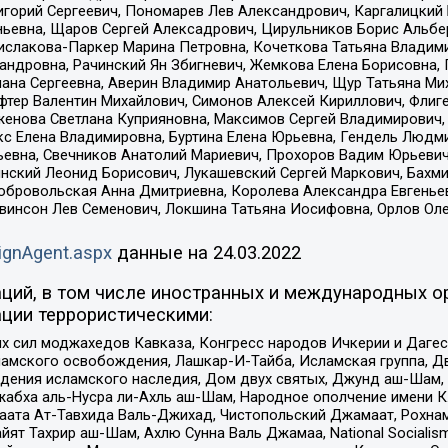
горий Сергеевич, Пономарев Лев Александрович, Каргалицкий 
ньевна, Щаров Сергей Алексадрович, Цирульников Борис Альбер
ислакова-Паркер Марина Петровна, Кочеткова Татьяна Владими
сандровна, Рачинский Ян Збигневич, Жемкова Елена Борисовна,
лана Сергеевна, Аверин Владимир Анатольевич, Щур Татьяна М
фтер Валентин Михайлович, Симонов Алексей Кириллович, Флиг
женова Светлана Куприяновна, Максимов Сергей Владимирович, 
кс Елена Владимировна, Буртина Елена Юрьевна, Гендель Людм
евна, Свечников Анатолий Мариевич, Прохоров Вадим Юрьевич
инский Леонид Борисович, Лукашевский Сергей Маркович, Бахм
Добровольская Анна Дмитриевна, Королева Александра Евгенье
евинсон Лев Семенович, Локшина Татьяна Иосифовна, Орлов Ол
ignAgent.aspx
данные на
24.03.2022
ций, в том числе иностранных и международных ор
ции террористическими:
ил моджахедов Кавказа, Конгресс народов Ичкерии и Дагеста
ламского освобождения, Лашкар-И-Тайба, Исламская группа, Дв
ения исламского наследия, Дом двух святых, Джунд аш-Шам, 
жабха аль-Нусра ли-Ахль аш-Шам, Народное ополчение имени К.
ата Ат-Тавхида Валь-Джихад, Чистопольский Джамаат, Рохнам
ят Тахрир аш-Шам, Ахлю Сунна Валь Джамаа, National Socialism