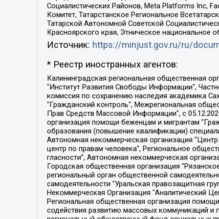
Социалистических Районов, Meta Platforms Inc, 
Комитет, Татарстанское Региональное Всетатар
Татарской Автономной Советской Социалистическ
Красноярского края, Этническое национальное о
Источник:
https://minjust.gov.ru/ru/doc
* Реестр иностранных агентов:
Калининградская региональная общественная организация "Экозащита!-Женсовет", Фонд содействия защите прав и свобод граждан "Общественный вердикт", Фонд "Институт Развития Свободы Информации", Частное учреждение "Информационное агентство МЕМО. РУ", Региональная общественная организация "Общественная комиссия по сохранению наследия академика Сахарова", Фонд поддержки свободы прессы, Санкт-Петербургская общественная правозащитная организация "Гражданский контроль", Межрегиональная общественная организация "Информационно-просветительский центр "Мемориал", Региональный Фонд "Центр Защиты Прав Средств Массовой Информации", с 05.12.2023 Фонд "Центр Защиты Прав Средств массовой информации", Региональная общественная благотворительная организация помощи беженцам и мигрантам "Гражданское содействие", Негосударственное образовательное учреждение дополнительного профессионального образования (повышение квалификации) специалистов "АКАДЕМИЯ ПО ПРАВАМ ЧЕЛОВЕКА", Свердловская региональная общественная организация "Сутяжник", Автономная некоммерческая организация "Центр независимых социологических исследований", Союз общественных объединений "Российский исследовательский центр по правам человека", Региональное общественное учреждение научно-информационный центр "МЕМОРИАЛ", Некоммерческая организация "Фонд защиты гласности", Автономная некоммерческая организация "Институт прав человека", Городская общественная организация "Екатеринбургское общество "МЕМОРИАЛ", Городская общественная организация "Рязанское историко-просветительское и правозащитное общество "Мемориал" (Рязанский Мемориал), Челябинский региональный орган общественной самодеятельности – женское общественное объединение "Женщины Евразии", Челябинский региональный орган общественной самодеятельности "Уральская правозащитная группа", Фонд содействия защите здоровья и социальной справедливости имени Андрея Рылькова, Автономная Некоммерческая Организация "Аналитический Центр Юрия Левады", Автономная некоммерческая организация социальной поддержки населения "Проект Апрель", Региональная общественная организация помощи женщинам и детям, находящимся в кризисной ситуации "Информационно-методический центр "Анна", Фонд содействия развитию массовых коммуникаций и правовому просвещению "Так-так-Так", Фонд содействия устойчивому развитию "Серебряная тайга", Свердловский региональный общественный фонд социальных проектов "Новое время", "Idel.Реалии", Кавказ.Реалии, Крым.Реалии, Телеканал Настоящее Время, Татаро-башкирская служба Радио Свобода (Azatliq Radiosi), Радио Свободная Европа/Радио Свобода (PCE/PC), "Сибирь.Реалии", "Фактограф", Благотворительный фонд помощи осужденным и их семьям, Автономная некоммерческая организация "Институт глобализации и социальных движений", Фонд "В защиту прав заключенных", Частное учреждение "Центр поддержки и содействия развитию средств массовой информации", Пензенский региональный общественный благотворительный фонд "Гражданский союз", "Север.Реалии", Некоммерческая организация Фонд "Правовая инициатива", 