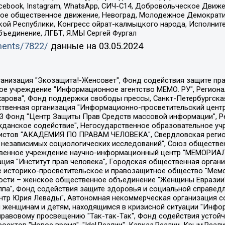
Facebook, Instagram, WhatsApp, СИЧ-С14, Добровольческое Движ
ское общественное движение, Невоград, Молодежное Демократ
ой Республики, Конгресс ойрат-калмыцкого народа, Исполнит
бъединение, ЛГБТ, Я.МЫ Сергей Фургал
uments/7822/
данные на
03.05.2024
Общество с ограниченной ответственностью "Радио Свободная Европа/Радио Свобода", Чешское информационное агентство "MEDIUM-ORIENT", Красноярская региональная общественная организация "Мы против СПИДа", Камалягин Денис Николаевич, Маркелов Сергей Евгеньевич, Пономарев Лев Александрович, Савицкая Людмила Алексеевна, Автономная некоммерческая организация "Центр по работе с проблемой насилия "НАСИЛИЮ.НЕТ", Межрегиональный профессиональный союз работников здравоохранения "Альянс врачей", Юридическое лицо, зарегистрированное в Латвийской Республике, SIA "Medusa Project" (регистрационный номер 40103797863, дата регистрации 10.06.2014), Некоммерческая организация "Фонд по борьбе с коррупцией", Автономная некоммерческая организация "Институт права и публичной политики", Баданин Роман Сергеевич, Гликин Максим Александрович, Железнова Мария Михайловна, Лукьянова Юлия Сергеевна, Маетная Елизавета Витальевна, Маняхин Петр Борисович, Чуракова Ольга Владимировна, Ярош Юлия Петровна, Юридическое лицо "The Insider SIA", зарегистрированное в Риге, Латвийская Республика (дата регистрации 26.06.2015), являющееся администратором доменного имени интернет-издания "The Insider SIA", https://theins.ru, Постернак Алексей Евгеньевич, Рубин Михаил Аркадьевич, Анин Роман Александрович, Юридическое лицо Istories fonds, зарегистрированное в Латвийской Республике (регистрационный номер 50008295751, дата регистрации 24.02.2020), Великовский Дмитрий Александрович, Долинина Ирина Николаевна, Мароховская Алеся Алексеевна, Шлейнов Роман Юрьевич, Шмагун Олеся Валентиновна, Общество с ограниченной ответственностью "Альтаир 2021", Общество с ограниченной ответственностью "Вега 2021", Общество с ограниченной ответственностью "Главный редактор 2021", Общество с ограниченной ответственностью "Ромашки монолит", Важенков Артем Валерьевич, Ивановская областная общественная организация "Центр гендерных исследований", Гурман Юрий Альбертович, Медиапроект "ОВД-Инфо", Егоров Владимир Владимирович, Жилинский Владимир Александрович, Общество с ограниченной ответственностью "ЗП", Иванова София Юрьевна, Карезина Инна Павловна, Кильтау Екатерина Викторовна, Петров Алексей Викторович, Пискунов Сергей Евгеньевич, Смирнов Сергей Сергеевич, Тихонов Михаил Сергеевич, Общество с ограниченной ответственностью "ЖУРНАЛИСТ-ИНОСТРАННЫЙ АГЕНТ", Арапова Галина Юрьевна, Вольтская Татьяна Анатольевна, Американская компания "Mason G.E.S. Anonymous Foundation" (США), являющаяся владельцем интернет-издания https://mnews.world/, Компания "Stichting Bellingcat", зарегистрированная в Нидерландах (дата регистрации 11.07.2018), Захаров Андрей Вячеславович, Клепиковская Екатерина Дмитриевна, Общество с ограниченной ответственностью "МЕМО", Перл Роман Александрович, Симонов Евгений Алексеевич, Соловьева Елена Анатольевна, Сотников Даниил Владимирович, Сурначева Елизавета Дмитриевна, Автономная некоммерческая организация по защите прав человека и информированию населения "Якутия – Наше Мнение", Общество с ограниченной ответственностью "Москоу диджитал медиа", с 26.01.2023 Общество с ограниченной ответственностью "Чайка Белые сады", Ветошкина Валерия Валерьевна, Заговора Максим Александрович, Межрегиональное общественное движение "Российская ЛГБТ - сеть", Оленичев Максим Владимирович, Павлов Иван Юрьевич, Скворцова Елена Сергеевна, Общество с ограниченной ответственностью "Как бы инагент", Кочетков Игорь Викторович, Общество с ограниченной ответственностью "Честные выборы", Еланчик Олег Александрович, Общество с ограниченной ответственностью "Нобелевский призыв", Гималова Регина Эмилевна, Григорьев Андрей Валерьевич, Григорьева Алина Александровна, Ассоциация по содействию защите прав призывников, альтернативнослужащих и военнослужащих "Правозащитная группа "Гражданин.Армия.Право", Хисамова Регина Фаритовна, Автономная некоммерческая организация по реализа