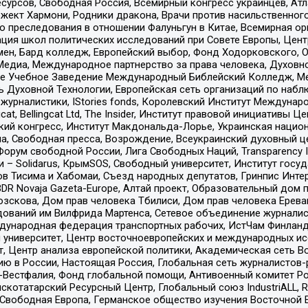
рсов, Свободная Россия, Всемирный конгресс украинцев, Атла
ект Хармони, Родники дракона, Врачи против насильственного
ию преследования в отношении Фалуньгун в Китае, Всемирная о
ация школ политических исследований при Совете Европы, Цен
мен, Бард колледж, Европейский выбор, Фонд Ходорковского,
едиа, Международное партнерство за права человека, Духовно
ое Учебное Заведение Международный Библейский Колледж, М
ь Духовной Технологии, Европейская сеть организаций по наб
урналистики, IStories fonds, Королевский Институт Между
gcat, Bellingcat Ltd, The Insider, Институт правовой инициатив
инский конгресс, Институт Макдональда-Лорье, Украинская нац
, Свободная пресса, Возрождение, Всеукраинский духовный цен
орум свободной России, Лига Свободных Наций, Transparеncy I
– Solidarus, КрымSOS, Свободный университет, Институт госу
в Тисима и Хабомаи, Съезд народных депутатов, Гринпис Инте
DR Novaja Gazeta-Europe, Алтай проект, Образовательный дом 
зскова, Дом прав человека Тбилиси, Дом прав человека Ерева
едований им Вилфрида Мартенса, Сетевое объединение журнали
Международная федерация транспортных рабочих, ИстЧам Финлан
й университет, Центр восточноевропейских и международных и
, Центр анализа европейской политики, Академическая сеть Во
ю в России, Настоящая Россия, Глобальная сеть журналистов
естфалия, Фонд глобальной помощи, Антивоенный комитет России,
татарский Ресурсный Центр, Глобальный союз IndustriALL, Russi
 Свободная Европа, Германское общество изучения Восточной 