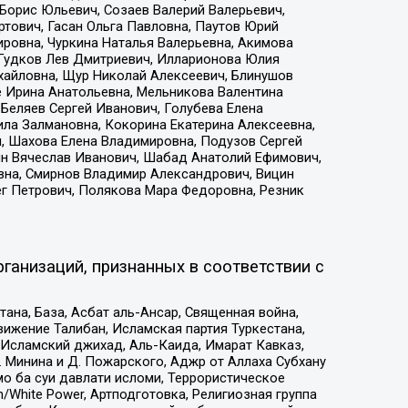
Борис Юльевич, Созаев Валерий Валерьевич,
тович, Гасан Ольга Павловна, Паутов Юрий
ровна, Чуркина Наталья Валерьевна, Акимова
 Гудков Лев Дмитриевич, Илларионова Юлия
ихайловна, Щур Николай Алексеевич, Блинушов
е Ирина Анатольевна, Мельникова Валентина
Беляев Сергей Иванович, Голубева Елена
ила Залмановна, Кокорина Екатерина Алексеевна,
, Шахова Елена Владимировна, Подузов Сергей
ин Вячеслав Иванович, Шабад Анатолий Ефимович,
вна, Смирнов Владимир Александрович, Вицин
ег Петрович, Полякова Мара Федоровна, Резник
ганизаций, признанных в соответствии с
на, База, Асбат аль-Ансар, Священная война,
ижение Талибан, Исламская партия Туркестана,
Исламский джихад, Аль-Каида, Имарат Кавказ,
 Минина и Д. Пожарского, Аджр от Аллаха Субхану
о ба суи давлати исломи, Террористическое
/White Power, Артподготовка, Религиозная группа