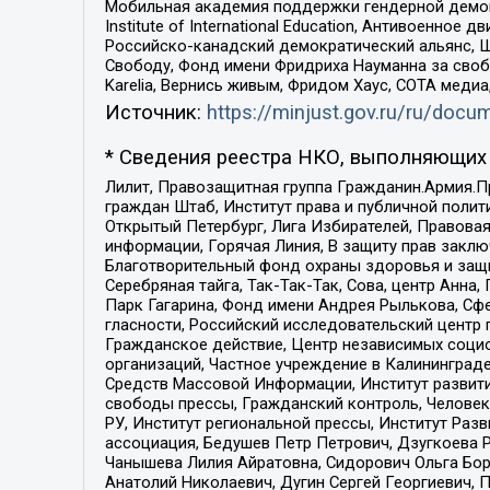
Мобильная академия поддержки гендерной демократи
Institute of International Education, Антивоенн
Российско-канадский демократический альянс, 
Свободу, Фонд имени Фридриха Науманна за свобо
Karelia, Вернись живым, Фридом Хаус, СОТА меди
Источник:
https://minjust.gov.ru/ru/doc
* Сведения реестра НКО, выполняющих 
Лилит, Правозащитная группа Гражданин.Армия.П
граждан Штаб, Институт права и публичной поли
Открытый Петербург, Лига Избирателей, Правова
информации, Горячая Линия, В защиту прав закл
Благотворительный фонд охраны здоровья и защи
Серебряная тайга, Так-Так-Так, Сова, центр Анн
Парк Гагарина, Фонд имени Андрея Рылькова, Сф
гласности, Российский исследовательский центр 
Гражданское действие, Центр независимых соци
организаций, Частное учреждение в Калининград
Средств Массовой Информации, Институт развити
свободы прессы, Гражданский контроль, Человек
РУ, Институт региональной прессы, Институт Ра
ассоциация, Бедушев Петр Петрович, Дзугкоева 
Чанышева Лилия Айратовна, Сидорович Ольга Бори
Анатолий Николаевич, Дугин Сергей Георгиевич, 