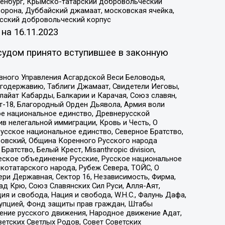
Оренбург, Крымско-татарский добровольческий
орона, Дуббайский джамаат, московская ячейка,
усский добровольческий корпус
 на
16.11.2023
судом принято вступившее в законную
вного Управления Асгардской Веси Беловодья,
годержавию, Таблиги Джамаат, Свидетели Иеговы,
айат Кабарды, Балкарии и Карачая, Союз славян,
т-18, Благородный Орден Дьявола, Армия воли
ое национальное единство, Древнерусской
 нелегальной иммиграции, Кровь и Честь, О
усское национальное единство, Северное Братство,
ровский, Община Коренного Русского народа
атство, Белый Крест, Misanthropic division,
еское объединение Русские, Русское национальное
котатарского народа, Рубеж Севера, ТОЙС, О
ри Державная, Сектор 16, Независимость, Фирма,
д Крю, Союз Славянских Сил Руси, Алля-Аят,
я и свобода, Нация и свобода, W.H.С., Фалунь Дафа,
рупцией, Фонд защиты прав граждан, Штабы
ение русского движения, Народное движение Адат,
етских Светлых Родов, Совет Советских