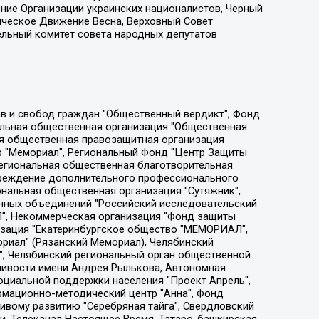
ение Организации украинских националистов, Черный
ическое Движение Весна, Верховный Совет
ельный комитет совета народных депутатов
ции социально-правовых программ "Лилит", Дальневосточное общественное движение "Маяк", Санкт-Петербургская ЛГБТ-инициативная группа "Выход", Инициативная группа ЛГБТ+ "Реверс", Алексеев Андрей Викторович, Бекбулатова Таисия Львовна, Беляев Иван Михайлович, Владыкина Елена Сергеевна, Гельман Марат Александрович, Никульшина Вероника Юрьевна, Толоконникова Надежда Андреевна, Шендерович Виктор Анатольевич, Общество с ограниченной ответственностью "Данное сообщение", Общество с ограниченной ответственностью Издательский дом "Новая глава", Айнбиндер Александра Александровна, Московский комьюнити-центр для ЛГБТ+инициатив, Благотворительный фонд развития филантропии, Deutsche Welle (Германия, Kurt-Schumacher-Strasse 3, 53113 Bonn), Борзунова Мария Михайловна, Воробьев Виктор Викторович, Голубева Анна Львовна, Константинова Алла Михайловна, Малкова Ирина Владимировна, Мурадов Мурад Абдулгалимович, Осетинская Елизавета Николаевна, Понасенков Евгений Николаевич, Ганапольский Матвей Юрьевич, Киселев Евгений Алексеевич, Борухович Ирина Григорьевна, Дремин Иван Тимофеевич, Дубровский Дмитрий Викторович, Красноярская региональная общественная организация поддержки и развития альтернативных образовательных технологий и межкультурных коммуникаций "ИНТЕРРА", Маяковская Екатерина Алексеевна, Фейгин Марк Захарович, Филимонов Андрей Викторович, Дзугкоева Регина Николаевна, Доброхотов Роман Александрович, Дудь Юрий Александрович, Елкин Сергей Владимирович, Кругликов Кирилл Игоревич, Сабунаева Мария Леонидовна, Семенов Алексей Владимирович, Шаинян Карен Багратович, Шульман Екатерина Михайловна, Асафьев Артур Валерьевич, Вахштайн Виктор Семенович, Венедиктов Алексей Алексеевич, Лушникова Екатерина Евгеньевна, Волков Леонид Михайлович, Невзоров Александр Глебович, Пархоменко Сергей Борисович, Сироткин Ярослав Николаевич, Кара-Мурза Владимир Владимирович, Баранова Наталья Владимировна, Гозман Леонид Яковлевич, Кагарлицкий Борис Юльевич, Климарев Михаил Валерьевич, Милов Владимир Станиславович, Автономная некоммерческая организация Краснодарский центр современного искусства "Типография", Моргенштерн Алишер Тагирович, Соболь Любовь Эдуардовна, Общество с ограниченной ответственностью "ЛИЗА НОРМ", Каспаров Гарри Кимович, Ходорковский Михаил Борисович, Общество с ограниченной ответственностью "Апрельские тезисы", Данилович Ирина Брониславовна, Кашин Олег Владимирович, Петров Николай Владимирович, Пивоваров Алексей Владимирович, Соколов Михаил Владимирович, Цветкова Юлия Владимировна, Чичваркин Евгений Александрович, Комитет против пыток/Команда против пыток, Общество с ограниченной ответственностью "Первый научный", Общество с ограниченной ответственностью "Вертолет и ко", Белоцерковская Вероника Борисовна, Кац Максим Евгеньевич, Лазарева Татьяна Юрьевна, Шаведдинов Руслан Табризович, Яшин Илья Валерьевич, Общество с ограниченной ответственностью "Иноагент ААВ", Алешковский Дмитрий Петрович, Альбац Евгения Марковна, Быков Дмитрий Львович, Галямина Юлия Евгеньевна, Лойко Сергей Леонидович, Мартынов Кирилл Константинович, Медведев Сергей Александрович, Крашенинников Федор Геннадиевич, Гордеева Катерина Вл