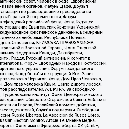
нтический совет, Человек в беде, Европейский
 извлечения органов, Фалунь Дафа, Друзья
рганизация по расследованию преследований
тр либеральной современности, Форум
 Оксфордский российский фонд, Фонд Будущее
е Управление Евангельских Христиан Украинской
еждународное христианское движение, Всемирный
людению за выборами, Республика Польша,
народных Отношений, КРИМСЬКА ПРАВОЗАХИСНА
ы Центральной и Восточной Европы, Фонд Открытой
иональная федерация Канады, Декабристы,
тр , Риддл, Русский антивоенный комитет в
nternational, Форум Свободных Народов ПостРоссии,
дарственного управления, Форум гражданского
рнешнл, Фонд борьбы с коррупцией Инк, Завет
прав человека Чернигов, Фонд Дом Прав Человека,
н, Дом прав человека Крым, Центр дикого лосося,
стов расследователей, АЛЛАТРА, За свободную
д, Гудзоновский институт, Фонд Демократического
сследований, Общество Сторожевой башни, Библии и
сточная Европа, Российский комитет действия,
-расследователей, Служба поддержки, Свободная
 Russie-Libertes, La Asocicion de Rusos Libres,
an Election Monitor, Article 19, Мнение медиа,
Европы, Фонд имени Фридриха Эберта, XZ gGmbH,