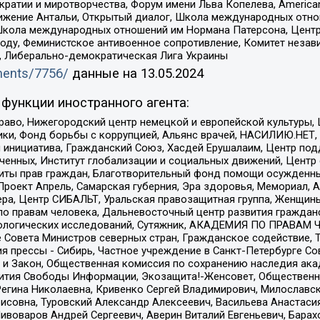
и и миротворчества, Форум имени Льва Копелева, American Counci
ое движение Антальи, Открытый диалог, Школа международных отн
Школа международных отношений им Нормана Патерсона, Центр
ду, Феминистское антивоенное сопротивление, Комитет независ
а, Либерально-демократическая Лига Украины
uments/7756/
данные на
13.05.2024
функции иностранного агента:
раво, Нижегородский центр немецкой и европейской культуры,
тики, Фонд борьбы с коррупцией, Альянс врачей, НАСИЛИЮ.НЕТ,
я инициатива, Гражданский Союз, Хасдей Ерушалаим, Центр по
юченных, Институт глобализации и социальных движений, Цент
ты прав граждан, Благотворительный фонд помощи осужденным
а, Проект Апрель, Самарская губерния, Эра здоровья, Мемориал
ера, Центр СИБАЛЬТ, Уральская правозащитная группа, Женщины
по правам человека, Дальневосточный центр развития гражданс
ологических исследований, Сутяжник, АКАДЕМИЯ ПО ПРАВАМ Ч
е Совета Министров северных стран, Гражданское содействие,
я прессы - Сибирь, Частное учреждение в Санкт-Петербурге С
 и Закон, Общественная комиссия по сохранению наследия ак
звития Свободы Информации, Экозащита!-Женсовет, Общественн
Регина Николаевна, Кривенко Сергей Владимирович, Милославс
совна, Туровский Александр Алексеевич, Васильева Анастасия
Пивоваров Андрей Сергеевич, Аверин Виталий Евгеньевич, Бара