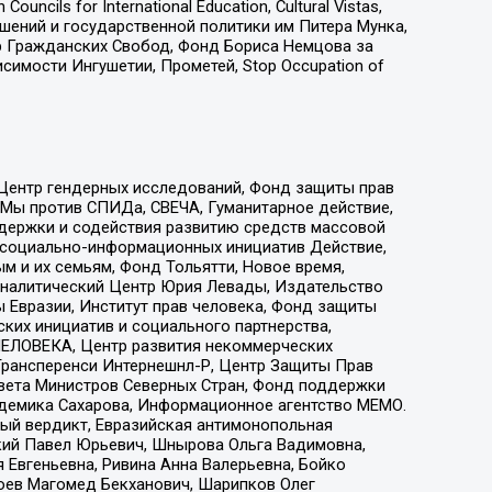
ls for International Education, Cultural Vistas,
ошений и государственной политики им Питера Мунка,
 Гражданских Свобод, Фонд Бориса Немцова за
имости Ингушетии, Прометей, Stop Occupation of
 Центр гендерных исследований, Фонд защиты прав
 Мы против СПИДа, СВЕЧА, Гуманитарное действие,
ддержки и содействия развитию средств массовой
р социально-информационных инициатив Действие,
 и их семьям, Фонд Тольятти, Новое время,
, Аналитический Центр Юрия Левады, Издательство
 Евразии, Институт прав человека, Фонд защиты
ких инициатив и социального партнерства,
ЕЛОВЕКА, Центр развития некоммерческих
 Трансперенси Интернешнл-Р, Центр Защиты Прав
овета Министров Северных Стран, Фонд поддержки
адемика Сахарова, Информационное агентство МЕМО.
ый вердикт, Евразийская антимонопольная
кий Павел Юрьевич, Шнырова Ольга Вадимовна,
 Евгеньевна, Ривина Анна Валерьевна, Бойко
хоев Магомед Бекханович, Шарипков Олег