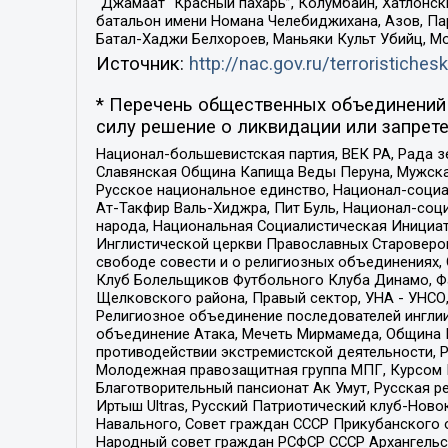
“Джамаат “Красный пахарь”, Колумбайн, Хатлонск
батальон имени Номана Челебиджихана, Азов, Па
Батал-Хаджи Белхороев, Маньяки Культ Убийц, М
Источник:
http://nac.gov.ru/terroristichesk
* Перечень общественных объединений 
силу решение о ликвидации или запрете
Национал-большевистская партия, ВЕК РА, Рада 
Славянская Община Капища Веды Перуна, Мужская
Русское национальное единство, Национал-социа
Ат-Такфир Валь-Хиджра, Пит Буль, Национал-соц
народа, Национальная Социалистическая Инициат
Инглистической церкви Православных Староверов
свободе совести и о религиозных объединениях,
Клуб Болельщиков Футбольного Клуба Динамо, Фа
Щелковского района, Правый сектор, УНА - УНСО, У
Религиозное объединение последователей инглии
объединение Атака, Мечеть Мирмамеда, Община К
противодействии экстремистской деятельности, 
Молодежная правозащитная группа МПГ, Курсом П
Благотворительный пансионат Ак Умут, Русская ре
Иртыш Ultras, Русский Патриотический клуб-Нов
Навального, Совет граждан СССР Прикубанского 
Народный совет граждан РСФСР СССР Архангельск