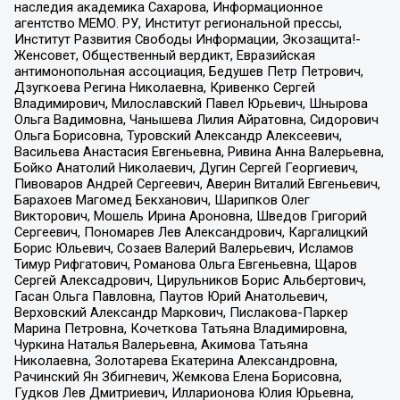
наследия академика Сахарова, Информационное
агентство МЕМО. РУ, Институт региональной прессы,
Институт Развития Свободы Информации, Экозащита!-
Женсовет, Общественный вердикт, Евразийская
антимонопольная ассоциация, Бедушев Петр Петрович,
Дзугкоева Регина Николаевна, Кривенко Сергей
Владимирович, Милославский Павел Юрьевич, Шнырова
Ольга Вадимовна, Чанышева Лилия Айратовна, Сидорович
Ольга Борисовна, Туровский Александр Алексеевич,
Васильева Анастасия Евгеньевна, Ривина Анна Валерьевна,
Бойко Анатолий Николаевич, Дугин Сергей Георгиевич,
Пивоваров Андрей Сергеевич, Аверин Виталий Евгеньевич,
Барахоев Магомед Бекханович, Шарипков Олег
Викторович, Мошель Ирина Ароновна, Шведов Григорий
Сергеевич, Пономарев Лев Александрович, Каргалицкий
Борис Юльевич, Созаев Валерий Валерьевич, Исламов
Тимур Рифгатович, Романова Ольга Евгеньевна, Щаров
Сергей Алексадрович, Цирульников Борис Альбертович,
Гасан Ольга Павловна, Паутов Юрий Анатольевич,
Верховский Александр Маркович, Пислакова-Паркер
Марина Петровна, Кочеткова Татьяна Владимировна,
Чуркина Наталья Валерьевна, Акимова Татьяна
Николаевна, Золотарева Екатерина Александровна,
Рачинский Ян Збигневич, Жемкова Елена Борисовна,
Гудков Лев Дмитриевич, Илларионова Юлия Юрьевна,