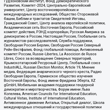
Гудзоновский институт, Фонд Демократического
Развития, Комитет-2024, Центрально-Европейский
университет, Центр восточноевропейских и
международных исследований, Общество Сторожевой
башни, Библии и трактатов Свидетелей Иеговы,
Гражданский Совет, Центр анализа европейской политики,
Академическая сеть Восточная Европа, Российский
комитет действия, РЭНД корпорейшн, Русская Америка за
демократию в России, Настоящая Россия, Глобальная сеть
журналистов-расследователей, Служба поддержки,
Свободная Россия Берлин, Свободная Россия Северный
Рейн-Вестфалия, Фонд глобальной помощи, Антивоенный
комитет России, Russie-Libertes, La Asocicion de Rusos
Libres, Союз за возвращение Северных территорий,
Крымскотатарский Ресурсный Центр, Глобальный союз
IndustriALL, Russian Election Monitor, Article 19, Мнение
медиа, Федерация анархического черного креста, Радио
Свободная Европа, Германское общество изучения
Восточной Европы, Фонд имени Фридриха Эберта, XZ
gGmbH, Мобильная академия поддержки гендерной
демократии и миротворчества, Форум имени Льва
Копелева, American Councils for International Education,
Cultural Vistas, Institute of International Education,
Антивоенное движение Антальи, Открытый диалог, Школа
международных отношений и государственной политики