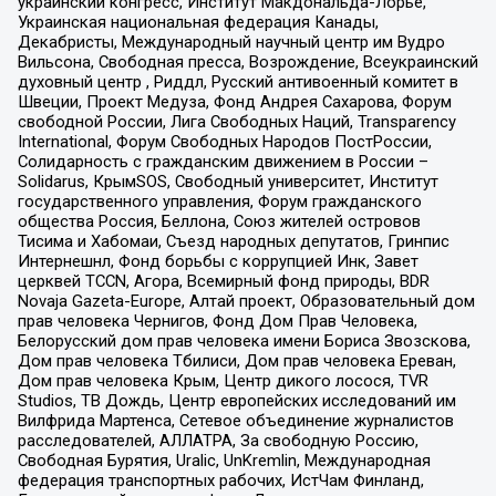
украинский конгресс, Институт Макдональда-Лорье,
Украинская национальная федерация Канады,
Декабристы, Международный научный центр им Вудро
Вильсона, Свободная пресса, Возрождение, Всеукраинский
духовный центр , Риддл, Русский антивоенный комитет в
Швеции, Проект Медуза, Фонд Андрея Сахарова, Форум
свободной России, Лига Свободных Наций, Transparеncy
International, Форум Свободных Народов ПостРоссии,
Солидарность с гражданским движением в России –
Solidarus, КрымSOS, Свободный университет, Институт
государственного управления, Форум гражданского
общества Россия, Беллона, Союз жителей островов
Тисима и Хабомаи, Съезд народных депутатов, Гринпис
Интернешнл, Фонд борьбы с коррупцией Инк, Завет
церквей TCCN, Агора, Всемирный фонд природы, BDR
Novaja Gazeta-Europe, Алтай проект, Образовательный дом
прав человека Чернигов, Фонд Дом Прав Человека,
Белорусский дом прав человека имени Бориса Звозскова,
Дом прав человека Тбилиси, Дом прав человека Ереван,
Дом прав человека Крым, Центр дикого лосося, TVR
Studios, ТВ Дождь, Центр европейских исследований им
Вилфрида Мартенса, Сетевое объединение журналистов
расследователей, АЛЛАТРА, За свободную Россию,
Свободная Бурятия, Uralic, UnKremlin, Международная
федерация транспортных рабочих, ИстЧам Финланд,