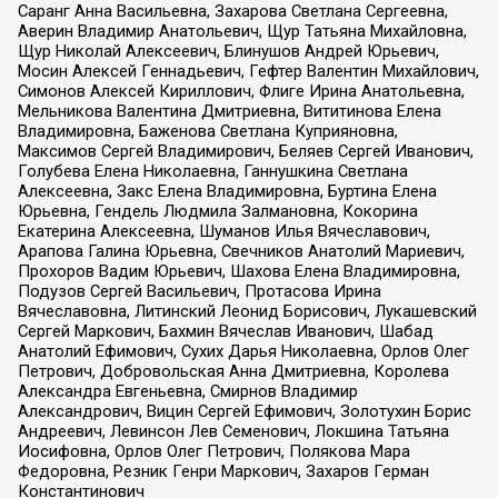
Саранг Анна Васильевна, Захарова Светлана Сергеевна,
Аверин Владимир Анатольевич, Щур Татьяна Михайловна,
Щур Николай Алексеевич, Блинушов Андрей Юрьевич,
Мосин Алексей Геннадьевич, Гефтер Валентин Михайлович,
Симонов Алексей Кириллович, Флиге Ирина Анатольевна,
Мельникова Валентина Дмитриевна, Вититинова Елена
Владимировна, Баженова Светлана Куприяновна,
Максимов Сергей Владимирович, Беляев Сергей Иванович,
Голубева Елена Николаевна, Ганнушкина Светлана
Алексеевна, Закс Елена Владимировна, Буртина Елена
Юрьевна, Гендель Людмила Залмановна, Кокорина
Екатерина Алексеевна, Шуманов Илья Вячеславович,
Арапова Галина Юрьевна, Свечников Анатолий Мариевич,
Прохоров Вадим Юрьевич, Шахова Елена Владимировна,
Подузов Сергей Васильевич, Протасова Ирина
Вячеславовна, Литинский Леонид Борисович, Лукашевский
Сергей Маркович, Бахмин Вячеслав Иванович, Шабад
Анатолий Ефимович, Сухих Дарья Николаевна, Орлов Олег
Петрович, Добровольская Анна Дмитриевна, Королева
Александра Евгеньевна, Смирнов Владимир
Александрович, Вицин Сергей Ефимович, Золотухин Борис
Андреевич, Левинсон Лев Семенович, Локшина Татьяна
Иосифовна, Орлов Олег Петрович, Полякова Мара
Федоровна, Резник Генри Маркович, Захаров Герман
Константинович