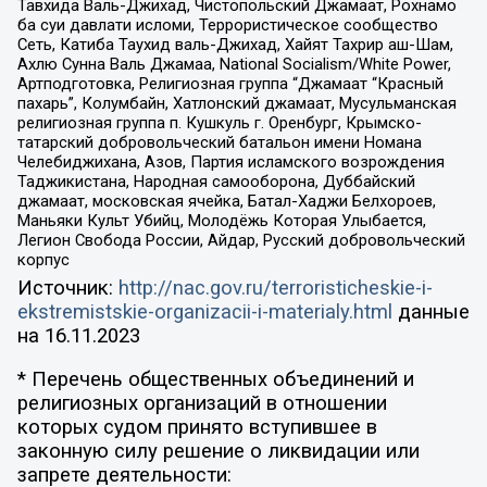
Тавхида Валь-Джихад, Чистопольский Джамаат, Рохнамо
ба суи давлати исломи, Террористическое сообщество
Сеть, Катиба Таухид валь-Джихад, Хайят Тахрир аш-Шам,
Ахлю Сунна Валь Джамаа, National Socialism/White Power,
Артподготовка, Религиозная группа “Джамаат “Красный
пахарь”, Колумбайн, Хатлонский джамаат, Мусульманская
религиозная группа п. Кушкуль г. Оренбург, Крымско-
татарский добровольческий батальон имени Номана
Челебиджихана, Азов, Партия исламского возрождения
Таджикистана, Народная самооборона, Дуббайский
джамаат, московская ячейка, Батал-Хаджи Белхороев,
Маньяки Культ Убийц, Молодёжь Которая Улыбается,
Легион Свобода России, Айдар, Русский добровольческий
корпус
Источник:
http://nac.gov.ru/terroristicheskie-i-
ekstremistskie-organizacii-i-materialy.html
данные
на
16.11.2023
* Перечень общественных объединений и
религиозных организаций в отношении
которых судом принято вступившее в
законную силу решение о ликвидации или
запрете деятельности: