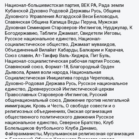
Национал-большевистская партия, ВЕК РА, Рада земли
Кубанской Духовно Родовой Державы Русь, Община
Духовного Управления Асгардской Веси Беловодья,
Славянская Община Капища Веды Перуна, Мужская
Духовная Семинария Староверов-Инглингов, Нурджулар, К
Богодержавию, Таблиги Джамаат, Свидетели Иеговы,
Русское национальное единство, Национал-
социалистическое общество, Джамаат мувахидов,
Объединенный Вилайат Кабарды, Балкарии и Карачая,
Союз славян, Ат-Такфир Валь-Хиджра, Пит Буль,
Национал-социалистическая рабочая партия России,
Славянский союз, Формат-18, Благородный Орден
Дьявола, Армия воли народа, Национальная
Социалистическая Инициатива города Череповца,
Духовно-Родовая Держава Русь, Русское национальное
единство, Древнерусской Инглистической церкви
Православных Староверов-Инглингов, Русский
общенациональный союз, Движение против нелегальной
иммиграции, Кровь и Честь, О свободе совести и о
религиозных объединениях, Омская организация
общественного политического движения Русское
национальное единство, Северное Братство, Клуб
Болельщиков Футбольного Клуба Динамо,
Файзрахманисты, Мусульманская религиозная организация