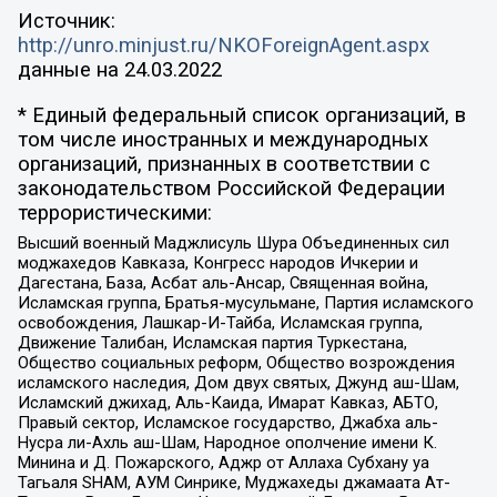
Источник:
http://unro.minjust.ru/NKOForeignAgent.aspx
данные на
24.03.2022
* Единый федеральный список организаций, в
том числе иностранных и международных
организаций, признанных в соответствии с
законодательством Российской Федерации
террористическими:
Высший военный Маджлисуль Шура Объединенных сил
моджахедов Кавказа, Конгресс народов Ичкерии и
Дагестана, База, Асбат аль-Ансар, Священная война,
Исламская группа, Братья-мусульмане, Партия исламского
освобождения, Лашкар-И-Тайба, Исламская группа,
Движение Талибан, Исламская партия Туркестана,
Общество социальных реформ, Общество возрождения
исламского наследия, Дом двух святых, Джунд аш-Шам,
Исламский джихад, Аль-Каида, Имарат Кавказ, АБТО,
Правый сектор, Исламское государство, Джабха аль-
Нусра ли-Ахль аш-Шам, Народное ополчение имени К.
Минина и Д. Пожарского, Аджр от Аллаха Субхану уа
Тагьаля SHAM, АУМ Синрике, Муджахеды джамаата Ат-