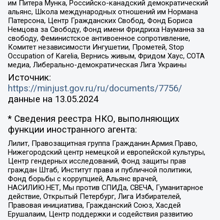
им Питера Мунка, Российско-канадский демократический
альянс, Школа международных отношений им Нормана
Патерсона, Центр Гражданских Свобод, Фонд Бориса
Немцова за Свободу, Фонд имени Фридриха Науманна за
свободу, Феминистское антивоенное сопротивление,
Комитет независимости Ингушетии, Прометей, Stop
Occupation of Karelia, Вернись живым, Фридом Хаус, СОТА
медиа, Либерально-демократическая Лига Украины
Источник:
https://minjust.gov.ru/ru/documents/7756/
данные на
13.05.2024
* Сведения реестра НКО, выполняющих
функции иностранного агента:
Лилит, Правозащитная группа Гражданин.Армия.Право,
Нижегородский центр немецкой и европейской культуры,
Центр гендерных исследований, Фонд защиты прав
граждан Штаб, Институт права и публичной политики,
Фонд борьбы с коррупцией, Альянс врачей,
НАСИЛИЮ.НЕТ, Мы против СПИДа, СВЕЧА, Гуманитарное
действие, Открытый Петербург, Лига Избирателей,
Правовая инициатива, Гражданский Союз, Хасдей
Ерушалаим, Центр поддержки и содействия развитию