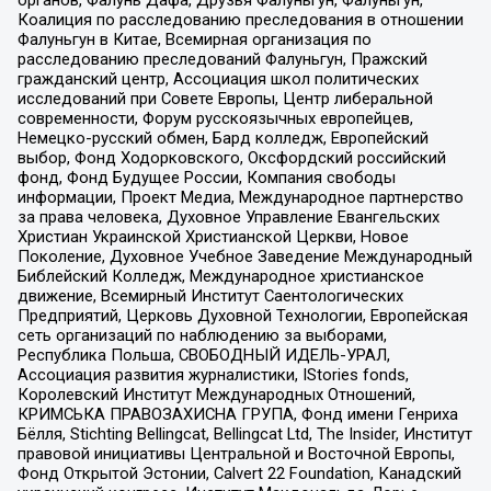
органов, Фалунь Дафа, Друзья Фалуньгун, Фалуньгун,
Коалиция по расследованию преследования в отношении
Фалуньгун в Китае, Всемирная организация по
расследованию преследований Фалуньгун, Пражский
гражданский центр, Ассоциация школ политических
исследований при Совете Европы, Центр либеральной
современности, Форум русскоязычных европейцев,
Немецко-русский обмен, Бард колледж, Европейский
выбор, Фонд Ходорковского, Оксфордский российский
фонд, Фонд Будущее России, Компания свободы
информации, Проект Медиа, Международное партнерство
за права человека, Духовное Управление Евангельских
Христиан Украинской Христианской Церкви, Новое
Поколение, Духовное Учебное Заведение Международный
Библейский Колледж, Международное христианское
движение, Всемирный Институт Саентологических
Предприятий, Церковь Духовной Технологии, Европейская
сеть организаций по наблюдению за выборами,
Республика Польша, СВОБОДНЫЙ ИДЕЛЬ-УРАЛ,
Ассоциация развития журналистики, IStories fonds,
Королевский Институт Международных Отношений,
КРИМСЬКА ПРАВОЗАХИСНА ГРУПА, Фонд имени Генриха
Бёлля, Stichting Bellingcat, Bellingcat Ltd, The Insider, Институт
правовой инициативы Центральной и Восточной Европы,
Фонд Открытой Эстонии, Calvert 22 Foundation, Канадский