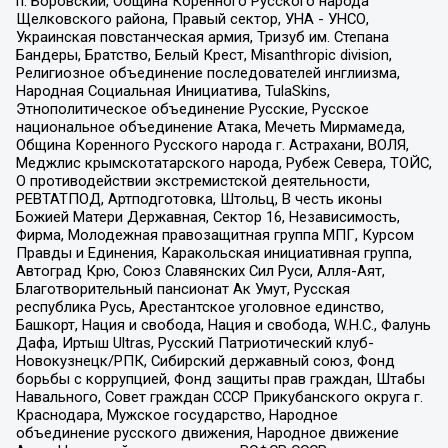
п. Боровский, Община Коренного Русского народа
Щелковского района, Правый сектор, УНА - УНСО,
Украинская повстанческая армия, Тризуб им. Степана
Бандеры, Братство, Белый Крест, Misanthropic division,
Религиозное объединение последователей инглиизма,
Народная Социальная Инициатива, TulaSkins,
Этнополитическое объединение Русские, Русское
национальное объединение Атака, Мечеть Мирмамеда,
Община Коренного Русского народа г. Астрахани, ВОЛЯ,
Меджлис крымскотатарского народа, Рубеж Севера, ТОЙС,
О противодействии экстремистской деятельности,
РЕВТАТПОД, Артподготовка, Штольц, В честь иконы
Божией Матери Державная, Сектор 16, Независимость,
Фирма, Молодежная правозащитная группа МПГ, Курсом
Правды и Единения, Каракольская инициативная группа,
Автоград Крю, Союз Славянских Сил Руси, Алля-Аят,
Благотворительный пансионат Ак Умут, Русская
республика Русь, Арестантское уголовное единство,
Башкорт, Нация и свобода, Нация и свобода, W.H.С., Фалунь
Дафа, Иртыш Ultras, Русский Патриотический клуб-
Новокузнецк/РПК, Сибирский державный союз, Фонд
борьбы с коррупцией, Фонд защиты прав граждан, Штабы
Навального, Совет граждан СССР Прикубанского округа г.
Краснодара, Мужское государство, Народное
объединение русского движения, Народное движение